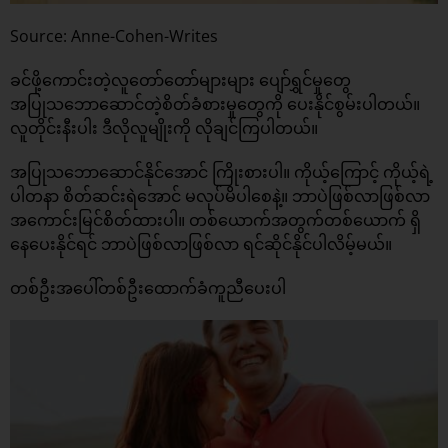
Source: Anne-Cohen-Writes
ခင်ဖို့ကောင်းတဲ့လူတော်တော်များများ ပျော်ရွှင်မှုတွေ
အပြုသဘောဆောင်တဲ့စိတ်ခံစားမှုတွေကို ပေးနိုင်စွမ်းပါတယ်။
လူတိုင်းနီးပါး ဒီလိုလူမျိုးကို လိုချင်ကြပါတယ်။
အပြုသဘောဆောင်နိုင်အောင် ကြိုးစားပါ။ ကိုယ့်ကြောင့် ကိုယ့်ရဲ့
ပါတနာ စိတ်ဆင်းရဲအောင် မလုပ်မိပါစေနဲ့။ ဘာပဲဖြစ်လာဖြစ်လာ
အကောင်းမြင်စိတ်ထားပါ။ တစ်ယောက်အတွက်တစ်ယောက် ရှိ
နေပေးနိုင်ရင် ဘာပဲဖြစ်လာဖြစ်လာ ရင်ဆိုင်နိုင်ပါလိမ့်မယ်။
တစ်ဦးအပေါ်တစ်ဦးထောက်ခံကူညီပေးပါ