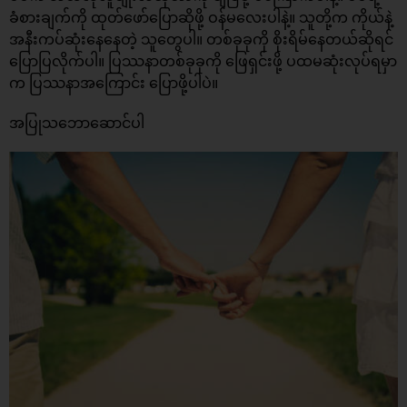
ခံစားချက်ကို ထုတ်ဖော်ပြောဆိုဖို့ ဝန်မလေးပါနဲ့။ သူတို့က ကိုယ်နဲ့
အနီးကပ်ဆုံးနေနေတဲ့ သူတွေပါ။ တစ်ခုခုကို စိုးရိမ်နေတယ်ဆိုရင်
ပြောပြလိုက်ပါ။ ပြဿနာတစ်ခုခုကို ဖြေရှင်းဖို့ ပထမဆုံးလုပ်ရမှာ
က ပြဿနာအကြောင်း ပြောဖို့ပါပဲ။
အပြုသဘောဆောင်ပါ