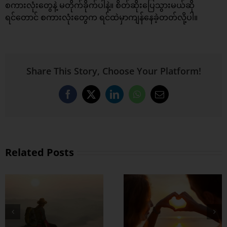
စကားလုံးတွေနဲ့ မတိုက်ခိုက်ပါနဲ့။ စိတ်ဆိုးပြေသွားမယ်ဆို
ရင်တောင် စကားလုံးတွေက ရင်ထဲမှာကျန်နေခဲ့တတ်လို့ပါ။
Share This Story, Choose Your Platform!
Facebook
X
LinkedIn
WhatsApp
Email
Related Posts
တွဲတာကြာလေ
အချစ်တွေ ပိုတိုးလာ