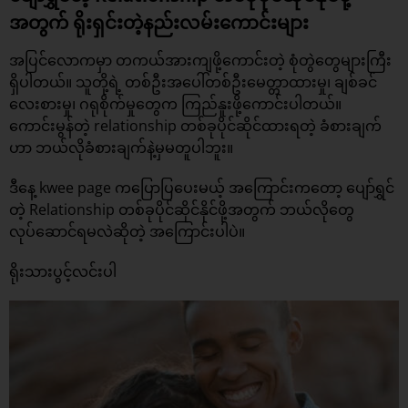
အတွက် ရိုးရှင်းတဲ့နည်းလမ်းကောင်းများ
အပြင်လောကမှာ တကယ်အားကျဖို့ကောင်းတဲ့ စုံတွဲတွေများကြီး
ရှိပါတယ်။ သူတို့ရဲ့ တစ်ဦးအပေါ်တစ်ဦးမေတ္တာထားမှု၊ ချစ်ခင်
လေးစားမှု၊ ဂရုစိုက်မှုတွေက ကြည်နူးဖို့ကောင်းပါတယ်။
ကောင်းမွန်တဲ့ relationship တစ်ခုပိုင်ဆိုင်ထားရတဲ့ ခံစားချက်
ဟာ ဘယ်လိုခံစားချက်နဲ့မှမတူပါဘူး။
ဒီနေ့ kwee page ကပြောပြပေးမယ့် အကြောင်းကတော့ ပျော်ရွှင်
တဲ့ Relationship တစ်ခုပိုင်ဆိုင်နိုင်ဖို့အတွက် ဘယ်လိုတွေ
လုပ်ဆောင်ရမလဲဆိုတဲ့ အကြောင်းပါပဲ။
ရိုးသားပွင့်လင်းပါ