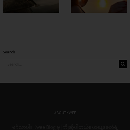
စေဖို့
Search
Search
for:
ABOUT KWEE
မင်္ဂလာပါ။ Kwee Blog မှ ကြိုဆိုပါတယ်။ ယနေ့ခေတ်ရဲ့