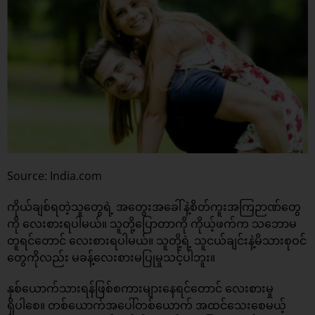
Source: India.com
ကိုယ်ချစ်ရတဲ့သူတွေရဲ့ အတွေးအခေါ်နဲ့စိတ်ကူးအကြဉာဏ်တွေ
ကို လေးစားရပါမယ်။ သူတို့ပြောတာကို ကိုယ့်ဖက်က သဘောမ
တူရင်တောင် လေးစားရပါမယ်။ သူတို့ရဲ့ သူငယ်ချင်းနဲ့မိသားစုဝင်
တွေကိုလည်း မခန့်လေးစားမပြုမှုသင့်ပါဘူး။
နှစ်ယောက်သားရန်ဖြစ်စကားများနေရင်တောင် လေးစားမှု
ရှိပါစေ။ တစ်ယောက်အပေါ်တစ်ယောက် အထင်သေးစေမယ့်