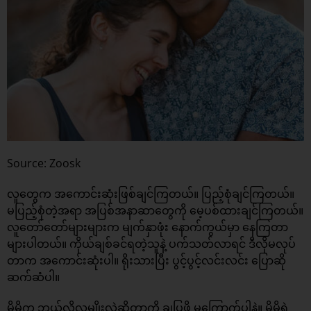
Source: Zoosk
လူတွေက အကောင်းဆုံးဖြစ်ချင်ကြတယ်။ ပြည့်စုံချင်ကြတယ်။
မပြည့်စုံတဲ့အရာ အပြစ်အနာဆာတွေကို မေ့ပစ်ထားချင်ကြတယ်။
လူတော်တော်များများက မျက်နှာဖုံး နောက်ကွယ်မှာ နေကြတာ
များပါတယ်။ ကိုယ်ချစ်ခင်ရတဲ့သူနဲ့ ပက်သတ်လာရင် ဒီလိုမလုပ်
တာက အကောင်းဆုံးပါ။ ရိုးသားပြီး ပွင့်ပွင့်လင်းလင်း ပြောဆို
ဆက်ဆံပါ။
မိမိက ဘယ်လိုလူမျိုးလဲဆိုတာကို ချပြဖို့ မကြောက်ပါနဲ့။ မိမိရဲ့