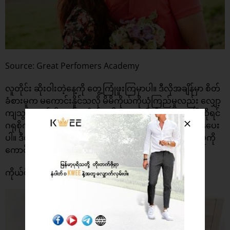
Source: Great Perfomers Academy
လူတိုင်း ဆိုးဝါးတဲ့နေ့ကို တွေ့ကြုံဖူးကြမှာပါ။ ဒီလိုအချိန်မှာ စိတ်
ခံစားမူက မကောင်းနိူင်သလို မိမိကိုယ်ကိုယုံကြည်မှုလည်း လျှော့
ကျသွားတတ်ပါတယ်။ ကိုယ့်ရဲ့ပါတနာက ဒီလိုခံစားနေရပြီဆိုရင်
ဂရုစိုက်ပေးပါ။ လိုအပ်တာကို ကူညီပေးပါ။ သူ့အနားမှာရှိနေပေး
ပါ။ ဒီလိုလုပ်ပေးချင်းအားဖြင့် ကိုယ့်ရဲ့ပါတနာရဲ့ စိတ်ခံစားမှုကို
ကောင်းမွန်လာအောင် လုပ်ပေးနိုင်ပါတယ်။
ကိုယ်ပိုင်အချိန်လေးတွေ ပေးပါ