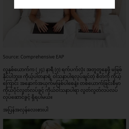
Source: Comprehensive EAP
လူနှစ်ယောက်က (၂၄) နာရီ (၇) ရက်ပက်လုံး အတူတူနေဖို့ မဖြစ်
နိုင်ပါဘူး။ ကိုယ့်ပါတနာရဲ့ ဝါသနာပါရလုပ်ချင်တဲ့ စိတ်ကို ကိုယ့်
ကြောင်း အနှောက်အယှက်မဖြစ်ပါစေနဲ့။ တစ်ယောက်ခြင်းစီမှာ
ကိုယ်ပိုင်လွတ်လပ်ခွင့် ကိုယ်ဝါသနာပါရာ လွတ်လွတ်လပ်လပ်
လုပ်ဆောင်ခွင့် ရှိရပါမယ်။
အပြန်အလှန်လေးစားပါ