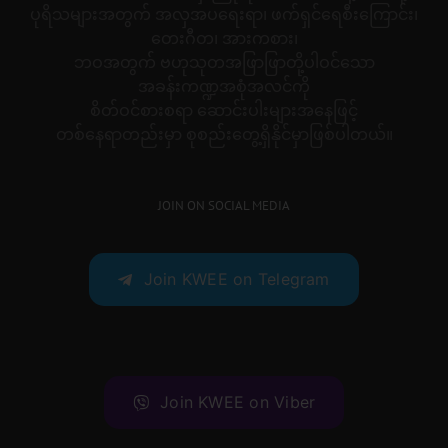
ပုရိသများအတွက် အလှအပရေးရာ၊ ဖက်ရှင်ရေစီးကြောင်း၊
တေးဂီတ၊ အားကစား၊
ဘဝအတွက် ဗဟုသုတအဖြာဖြာတို့ပါဝင်သော
အခန်းကဏ္ဍအစုံအလင်ကို
စိတ်ဝင်စားစရာ ဆောင်းပါးများအနေဖြင့်
တစ်နေရာတည်းမှာ စုစည်းတွေ့ရှိနိုင်မှာဖြစ်ပါတယ်။
JOIN ON SOCIAL MEDIA
Join KWEE on Telegram
Join KWEE on Viber