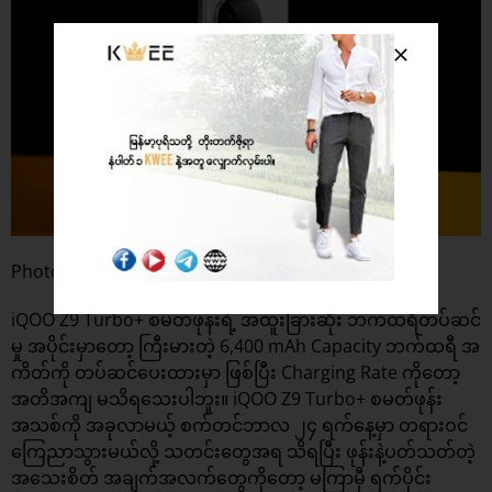
Photo : Gadgets 360
iQOO Z9 Turbo+ စမတ်ဖုန်းရဲ့ အထူးခြားဆုံး ဘက်ထရီတပ်ဆင်
မှု အပိုင်းမှာတော့ ကြီးမားတဲ့ 6,400 mAh Capacity ဘက်ထရီ အ
ကိတ်ကို တပ်ဆင်ပေးထားမှာ ဖြစ်ပြီး Charging Rate ကိုတော့
အတိအကျ မသိရသေးပါဘူး။ iQOO Z9 Turbo+ စမတ်ဖုန်း
အသစ်ကို အခုလာမယ့် စက်တင်ဘာလ ၂၄ ရက်နေ့မှာ တရားဝင်
ကြေညာသွားမယ်လို့ သတင်းတွေအရ သိရပြီး ဖုန်းနဲ့ပတ်သတ်တဲ့
အသေးစိတ် အချက်အလက်တွေကိုတော့ မကြာမှီ ရက်ပိုင်း