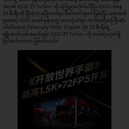
အသစ်
iQOO Z9 Turbo+
ကို ကြေညာလိုက်ပါပြီ။ iQOO ကနေ
Z9 စီးရီးကို ပြီးခဲ့တဲ့ ဧပြီလထဲမှာ မိတ်ဆက်ခဲ့တာဖြစ်ပြီး ယခုအခါ
မှာတော့ iQOO စမတ်ဖုန်းတွေ အားလုံးထဲမှာ ဘက်ထရီအကြီးဆုံး
ပါဝင်လာတဲ့ Dimensity 9300+ Chipset သုံး Z9 စီးရီးရဲ့
မျိုးဆက်သစ် စမတ်ဖုန်း iQOO Z9 Turbo+ ကို ထပ်မံပွဲထုတ်ဖို့
ပြင်ဆင်လာတာ ဖြစ်ပါတယ်။