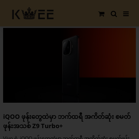
Skip
to
content
View
Larger
Image
iQOO ဖုန်းတွေထဲမှာ ဘက်ထရီ အကိတ်ဆုံး စမတ်
ဖုန်းအသစ် Z9 Turbo+
Vivo ရဲ့ iQOO ဖုန်းတွေထဲမှာ ဘက်ထရီ အကိတ်ဆုံး စမတ်ဖုန်း