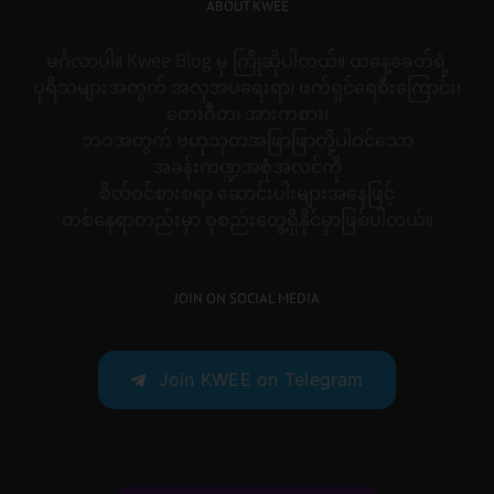
ABOUT KWEE
မင်္ဂလာပါ။ Kwee Blog မှ ကြိုဆိုပါတယ်။ ယနေ့ခေတ်ရဲ့
ပုရိသများအတွက် အလှအပရေးရာ၊ ဖက်ရှင်ရေစီးကြောင်း၊
တေးဂီတ၊ အားကစား၊
ဘဝအတွက် ဗဟုသုတအဖြာဖြာတို့ပါဝင်သော
အခန်းကဏ္ဍအစုံအလင်ကို
စိတ်ဝင်စားစရာ ဆောင်းပါးများအနေဖြင့်
တစ်နေရာတည်းမှာ စုစည်းတွေ့ရှိနိုင်မှာဖြစ်ပါတယ်။
JOIN ON SOCIAL MEDIA
Join KWEE on Telegram