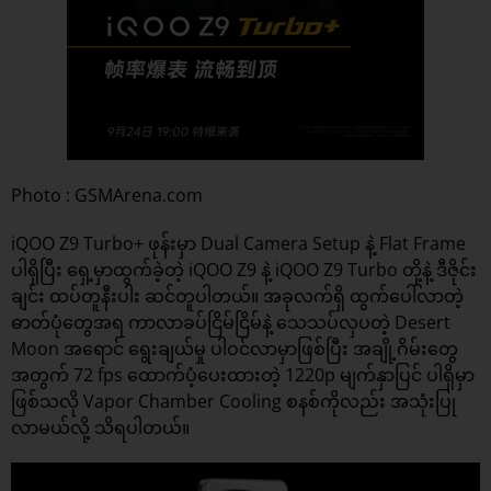
Photo : GSMArena.com
iQOO Z9 Turbo+ ဖုန်းမှာ Dual Camera Setup နဲ့ Flat Frame
ပါရှိပြီး ရှေ့မှာထွက်ခဲ့တဲ့ iQOO Z9 နဲ့ iQOO Z9 Turbo တို့နဲ့ ဒီဇိုင်း
ချင်း ထပ်တူနီးပါး ဆင်တူပါတယ်။ အခုလက်ရှိ ထွက်ပေါ်လာတဲ့
ဓာတ်ပုံတွေအရ ကာလာခပ်ငြိမ်ငြိမ်နဲ့ သေသပ်လှပတဲ့ Desert
Moon အရောင် ရွေးချယ်မှု ပါဝင်လာမှာဖြစ်ပြီး အချို့ဂိမ်းတွေ
အတွက် 72 fps ထောက်ပံ့ပေးထားတဲ့ 1220p မျက်နှာပြင် ပါရှိမှာ
ဖြစ်သလို Vapor Chamber Cooling စနစ်ကိုလည်း အသုံးပြု
လာမယ်လို့ သိရပါတယ်။