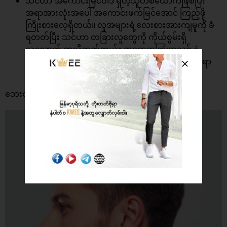
သင်ဟာ အကောင်းမြင်ဝါဒ ရှိတဲ့သူတစ်ယောက်ဖြစ်ပြီး
အရာအားလုံးအပေါ် အကောင်းဖက်မြင်အောင် ကြည့်ဖို့
ကြိုးစားလေ့ရှိတယ်။ လူအများရဲ့လေးစားအားကျမူကို ခံ
ရတတ်ပြီး သင်ဟာ တခြားလူတွေကို ကိုယ်စွမ်းရှိ
သလောက် ကူညီတတ်တယ်။ အတွေ့အကြုံအသစ် နဲ့
စွန့်စားခန်းတွေက သင့်အတွက် မရှိမဖြစ်လိုအပ်တဲ့ အရာ
တွေပါ။
ဘေးတိုက်ပုံ