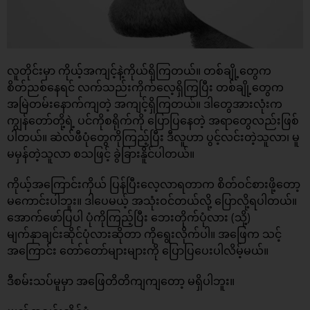
လူတိုင်းမှာ ကိုယ့်အကျင့်နဲ့ကိုယ်ရှိကြတယ်။ တစ်ချို့တွေက
စိတ်ညစ်နေရင် လက်သည်းကိုက်လေ့ရှိကြပြီး တစ်ချို့တွေက
အမြဲတမ်းနောက်ကျတဲ့ အကျင့်ရှိကြတယ်။ ဒါတွေအားလုံးက
ကျွန်တော်တို့ရဲ့ ပင်ကိုစရိုက်ကို ပြောပြနေတဲ့ အရာတွေလည်းဖြစ်
ပါတယ်။ ဆဲလ်ဖီပုံတွေကိုကြည့်ပြီး ဒီလူဟာ ပွင့်လင်းတဲ့သူလာ၊ မူ
မမှန်တဲ့သူလာ စသဖြင့် ခွဲခြားနိူင်ပါတယ်။
ကိုယ့်အကြောင်းကိုယ် ပြန်ပြီးလေ့လာရတာက စိတ်ဝင်စားဖို့တော့
မကောင်းပါဘူး။ ဒါပေမယ့် အသုံးဝင်တယ်လို့ ပြောလို့ရပါတယ်။
အောက်ဖော်ပြပါ ပုံကိုကြည့်ပြီး ဘေးတိုက်ပုံလား (သို့)
မျက်နှာချင်းဆိုင်ပုံလားဆိုတာ ကိုရွေးလိုက်ပါ။ အဖြေက သင့်
အကြောင်း တော်တော်များများကို ပြောပြပေးပါလိမ့်မယ်။
ဒီစမ်းသပ်မူမှာ အဖြေတိတိကျကျတော့ မရှိပါဘူး။