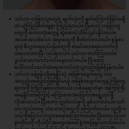
သင်ဟာ တခြားသူတွေရဲ့ မျက်လုံးကို ရှက်ကြောက်ခြင်းမရှိ
ဘဲ ယုံကြည်စိတ်ချစွာ ကြည့်ရဲတယ်။ ပြီးတော့ တခြားသူ
တွေကို စကားလုံးတွေနဲ့ ဆွဲဆောင်သိမ်းသွင်းနိူင်တယ်။
အသစ်အသစ်သော အရာတွေကို စိတ်ဝင်စားတယ်။ စွန့်စား
ရတဲ့ စီးပွားရေလုပ်ငန်းတွေကို ထမင်းစားရေသောက်လို
သဘောထားပြီး လုပ်ရဲတယ်။ သင်ဟာ တတ်ကြွတယ်။
ပူပင်သောကကင်းကင်းနေတတ်တယ်။ ပြီးတော့
ပေါင်းသင်းဆက်ဆံရေးကောင်းတဲ့သူလည်းဖြစ်ပြန်တယ်။
သင်ဟာ ခန့်မှန်းလို့မရနိူင်တဲ့ အဖြစ်အပျက်တွေ လဝ
အလှည့်အပြောင်းဖြစ်နိူင်မယ့် အဖြစ်အပျက်တွေနဲ့ ကြုံတွေ
ရတာကို ကြိုက်နှစ်တတ်တယ်။ တစ်နေရာထဲမှာ အကြာကြီး
မနေနိူင်တာကြောင့် မကြာခဏအပြောင်းအရွှေ့လုပ်ဖို့
လိုအပ်တယ်။ ပြီးတော့ လွှတ်လပ်မူကို နှစ်သက်တယ်။ သင်
ဟာ တွယ်တာမူ သံယောဇဉ်တွေကို ကြောက်တယ်။ သူတို့က
သင့်ကိုပြောင်းလဲသွားစေမှာကြောက်တယ်။ ပြီးတော့ ပြသာ
နာတိုင်းကို ကိုယ်ပိုင်အတွေးအခေါ်နဲ့ဘဲဖြေရှင်းတတ်တယ်။