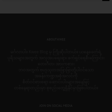
for:
ABOUT KWEE
မင်္ဂလာပါ။ Kwee Blog မှ ကြိုဆိုပါတယ်။ ယနေ့ခေတ်ရဲ့
ပုရိသများအတွက် အလှအပရေးရာ၊ ဖက်ရှင်ရေစီးကြောင်း၊
တေးဂီတ၊ အားကစား၊
ဘဝအတွက် ဗဟုသုတအဖြာဖြာတို့ပါဝင်သော
အခန်းကဏ္ဍအစုံအလင်ကို
စိတ်ဝင်စားစရာ ဆောင်းပါးများအနေဖြင့်
တစ်နေရာတည်းမှာ စုစည်းတွေ့ရှိနိုင်မှာဖြစ်ပါတယ်။
JOIN ON SOCIAL MEDIA