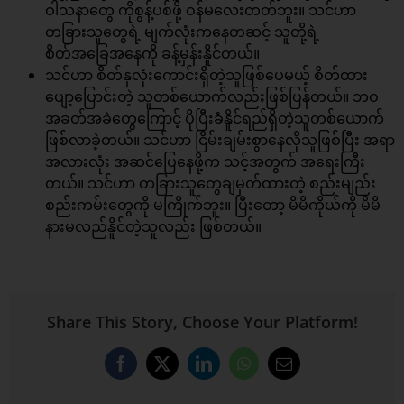
ဝါသနာတွေ ကိုစွန့်ပစ်ဖို့ ဝန်မလေးတတ်ဘူး။ သင်ဟာ
တခြားသူတွေရဲ့ မျက်လုံးကနေတဆင့် သူတို့ရဲ့
စိတ်အခြေအနေကို ခန့်မှန်းနိူင်တယ်။
သင်ဟာ စိတ်နှလုံးကောင်းရှိတဲ့သူဖြစ်ပေမယ့် စိတ်ထား
ပျော့ပြောင်းတဲ့ သူတစ်ယောက်လည်းဖြစ်ပြန်တယ်။ ဘဝ
အခတ်အခဲတွေကြောင့် ပိုပြီးခံနိူင်ရည်ရှိတဲ့သူတစ်ယောက်
ဖြစ်လာခဲ့တယ်။ သင်ဟာ ငြိမ်းချမ်းစွာနေလိုသူဖြစ်ပြီး အရာ
အလားလုံး အဆင်ပြေနေဖို့က သင့်အတွက် အရေးကြီး
တယ်။ သင်ဟာ တခြားသူတွေချမှတ်ထားတဲ့ စည်းမျည်း
စည်းကမ်းတွေကို မကြိုက်ဘူး။ ပြီးတော့ မိမိကိုယ်ကို မိမိ
နားမလည်နိူင်တဲ့သူလည်း ဖြစ်တယ်။
Share This Story, Choose Your Platform!
Facebook
X
LinkedIn
WhatsApp
Email