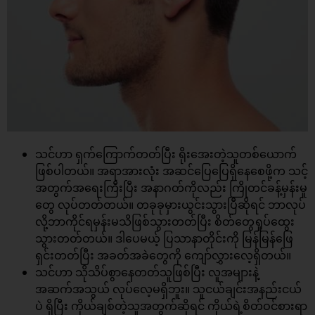
သင်ဟာ ရှက်ကြောက်တတ်ပြီး ရိုးအေးတဲ့သူတစ်ယောက်
ဖြစ်ပါတယ်။ အရာအားလုံး အဆင်ပြေပြေရှိနေစေဖို့က သင့်
အတွက်အရေးကြီးပြီး အနာဂတ်ကိုလည်း ကြိုတင်ခန့်မှန်းမူ
တွေ လုပ်တတ်တယ်။ တခုခုမှားယွင်းသွားပြီဆိုရင် ဘာလုပ်
လို့ဘာကိုင်ရမှန်းမသိဖြစ်သွားတတ်ပြီး စိတ်တွေရှုပ်ထွေး
သွားတတ်တယ်။ ဒါပေမယ့် ပြသာနာတိုင်းကို မြန်မြန်ဖြေ
ရှင်းတတ်ပြီး အခတ်အခဲတွေကို ကျော်လွှားလေ့ရှိတယ်။
သင်ဟာ သိုသိပ်စွာနေတတ်သူဖြစ်ပြီး လူအများနဲ့
အဆက်အသွယ် လုပ်လေ့မရှိဘူး။ သူငယ်ချင်းအနည်းငယ်
ပဲ ရှိပြီး ကိုယ်ချစ်တဲ့သူအတွက်ဆိုရင် ကိုယ်ရဲ့စိတ်ဝင်စားရာ