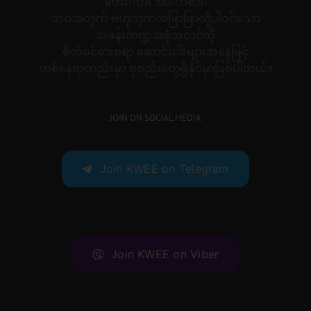
တေးဂီတ၊ အားကစား၊
ဘဝအတွက် ဗဟုသုတအဖြာဖြာတို့ပါဝင်သော
အခန်းကဏ္ဍအစုံအလင်ကို
စိတ်ဝင်စားစရာ ဆောင်းပါးများအနေဖြင့်
တစ်နေရာတည်းမှာ စုစည်းတွေ့ရှိနိုင်မှာဖြစ်ပါတယ်။
JOIN ON SOCIAL MEDIA
Join KWEE on Telegram
Join KWEE on Viber