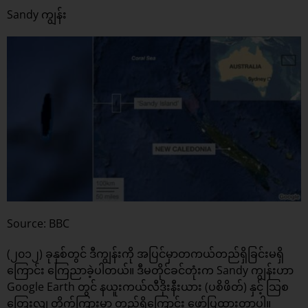
Sandy ကျွန်း
Source: BBC
(၂၀၁၂) ခုနှစ်တွင် ဒီကျွန်းကို အပြင်မှာတကယ်တည်ရှိခြင်းမရှိ
ကြောင်း ကြေညာခဲ့ပါတယ်။ ဒီမတိုင်ခင်တုံးက Sandy ကျွန်းဟာ
Google Earth တွင် နယူးကယ်လီဒိုးနီးယား (ပစိဖိတ်) နှင့် သြစ
တြေးလျ တိုက်ကြားမှာ တည်ရှိကြောင်း ဖော်ပြထားတာပါ။