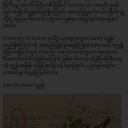
ဗြိတိသျှ သင်္ဘော ကြီးတစီးဖြစ်တဲ့ Velocity ဟာ (၁၈၇၆) ခုနှစ်
တွင် အဆိုပါကျွန်းတည်ရှိကြောင်း အတည်ပြုခဲ့ပါတယ်။ ဗြိတိသျှ
တို့ရဲ့ မြေပုံပေါ်မှာတော့ (၁၉၀၈) ခုနှစ်မှာ ထည့်သွင်းရေးဆွဲခဲ့ပါ
တယ်။
University of Sydney မှသိပ္ပံပညာရှင်တွေက Sandy ကျွန်း
တည်ရှိကြောင်းကို အတည်ပြုဖို့ ရှာဖွေဖို့ကြိုးစားခဲ့ပေမယ့် တွေ့ရှိ
ခဲ့ခြင်းမရှိခဲ့ပါဘူး။ Velocity သင်္ဘောသားတွေဟာ ရေအောက်
မီးတောင်ပေါက်ကွဲခြင်းကြောင့် ဖြစ်ပေါ်လာတဲ့ မြေစိုင်ခဲကြီးတွေ
ကို ကျွန်းအဖြစ် အမြင်မှားခဲ့ဟန် တူကြောင်း ပညာရှင်တွေက
ကောက်ချက်ချခဲ့ကြပါတယ်။
Saint Brendan ကျွန်း