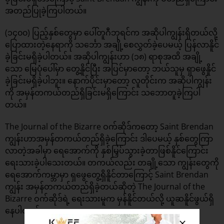
အတည်ပြုခဲ့ကြပါတယ်။
(၁၄၀၀) ပြည့်နှစ်တွေမှာ ပေါ်တူဂီဘုရင်က အဆိုပါကျွန်းရှိတယ်လို့
ပြောထားတဲ့နေရာကို သင်္ဘော အချို့စေလွှတ်ခဲ့ပေမယ့် ပြန်လာနိူင်
ခဲ့ခြင်းမရှိခဲ့ပါတယ်။ အဆိုပါကျွန်းဟာ (၁၈) ရာစုအထိ အချို့
သော မြေပုံပေါ်မှာ တွေ့နိူင်ပြီး အပြင်မှာတော့ ဘယ်သူမှ ရှာဖွေနိူင်
ခဲ့ခြင်းမရှိခဲ့ပါဘူး။ နောက်ပိုင်းမှာတော့ လူတိုင်းက အဆိုပါကျွန်း
ကို အမှန်တကယ်တည်ရှိခြင်းမရှိကြောင်း သဘောတူခဲ့ကြပါ
တယ်။
The Journal of the Bizarre ဝက်ဆိုဒ်ကတော့ Saint Brendan
ကျွန်းဟာအမှန်တကယ်တည်ရှိခဲ့ကြောင်း ဒါပေမယ့် နှစ်တွေကြာ
လာတဲ့အခါမှာ ရေအောက်ကို နှစ်မြှပ်သွားခဲ့တာဖြစ်နိူင်ကြောင်း
ရေးသားခဲ့ပါသေးတယ်။ တကယ်လည်း တချို့သော ကျွန်းတွေကို
ရေအောက်ကမ္ဘာမှာ ရှဖွေတွေ့ရှိနိူင်တာကြောင့် Saint Brendan
ကျွန်း အမှန်တကယ်တည်ရှိခဲ့တယ်ဆိုတဲ့ The Journal of the
Bizarre ဝက်ဆိုဒ်ရဲ့ ရေးသားမူက မှန်နိူင်တယ်လို့ ယူဆနိူင်ဖွယ်ရှိ
နေပါတယ်။