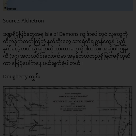
Source: Alchetron
ဒဏ္ဍရီပုံပြင်တွေအရ Isle of Demons ကျွန်းပေါ်တွင် လူတွေကို
တိုက်ခိုက်တတ်ကြတဲ့ နတ်ဆိုးတွေ သားရဲတိရစ္ဆာန်တွေနဲ့ ပြည့်
နှက်နေခဲ့တယ်လို့ ပြောဆိုထားတာတွေ ရှိပါတယ်။ အဆိုပါကျွန်း
ကို (၁၇) အလယ်ပိုင်းလောက်မှာ အမှန်တယ်တည်ရှိခြင်းမရှိဟုဆို
ကာ မြေပုံပေါ်ကနေ ပယ်ဖျက်ခဲ့ပါတယ်။
Dougherty ကျွန်း