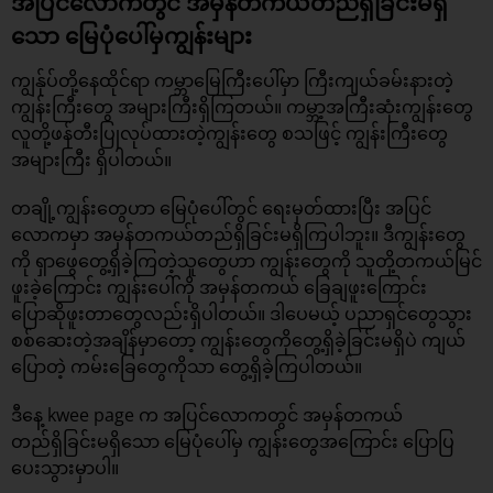
အပြင်လောကတွင် အမှန်တကယ်တည်ရှိခြင်းမရှိ
သော မြေပုံပေါ်မှကျွန်းများ
ကျွန်ုပ်တို့နေထိုင်ရာ ကမ္ဘာမြေကြီးပေါ်မှာ ကြီးကျယ်ခမ်းနားတဲ့
ကျွန်းကြီးတွေ အများကြီးရှိကြတယ်။ ကမ္ဘာ့အကြီးဆုံးကျွန်းတွေ
လူတို့ဖန်တီးပြုလုပ်ထားတဲ့ကျွန်းတွေ စသဖြင့် ကျွန်းကြီးတွေ
အများကြီး ရှိပါတယ်။
တချို့ကျွန်းတွေဟာ မြေပုံပေါ်တွင် ရေးမှတ်ထားပြီး အပြင်
လောကမှာ အမှန်တကယ်တည်ရှိခြင်းမရှိကြပါဘူး။ ဒီကျွန်းတွေ
ကို ရှာဖွေတွေ့ရှိခဲ့ကြတဲ့သူတွေဟာ ကျွန်းတွေကို သူတို့တကယ်မြင်
ဖူးခဲ့ကြောင်း ကျွန်းပေါ်ကို အမှန်တကယ် ခြေချဖူးကြောင်း
ပြောဆိုဖူးတာတွေလည်းရှိပါတယ်။ ဒါပေမယ့် ပညာရှင်တွေသွား
စစ်ဆေးတဲ့အချိန်မှာတော့ ကျွန်းတွေကိုတွေ့ရှိခဲ့ခြင်းမရှိပဲ ကျယ်
ပြောတဲ့ ကမ်းခြေတွေကိုသာ တွေ့ရှိခဲ့ကြပါတယ်။
ဒီနေ့ kwee page က အပြင်လောကတွင် အမှန်တကယ်
တည်ရှိခြင်းမရှိသော မြေပုံပေါ်မှ ကျွန်းတွေအကြောင်း ပြောပြ
ပေးသွားမှာပါ။