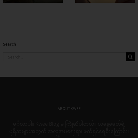
Search
Search
for:
ABOUT KWEE
မင်္ဂလာပါ။ Kwee Blog မှ ကြိုဆိုပါတယ်။ ယနေ့ခေတ်ရဲ့
ပုရိသများအတွက် အလှအပရေးရာ၊ ဖက်ရှင်ရေစီးကြောင်း၊