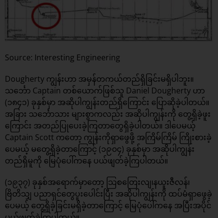
Source: Interesting Engineering
Dougherty ကျွန်းဟာ အမှန်တကယ်တည်ရှိခြင်းမရှိပါဘူး။
သင်္ဘော Captain တစ်ယောက်ဖြစ်သူ Daniel Dougherty ဟာ
(၁၈၄၁) ခုနှစ်မှာ အဆိုပါကျွန်းတည်ရှိကြောင်း ပြောဆိုခဲ့ပါတယ်။
အခြား သင်္ဘောသား များစွာကလည်း အဆိုပါကျွန်းကို တွေ့ရှိခဲ့ဖူး
ကြောင်း အတည်ပြုပေးခဲ့ကြတာတွေရှိခဲ့ပါတယ်။ ဒါပေမယ့်
Captain Scott ကတော့ ကျွန်းကိုရှာဖွေဖို့ အကြိမ်ကြိမ် ကြိုးစားခဲ့
ပေမယ့် မတွေ့ရှိခဲ့တာကြောင့် (၁၉၀၄) ခုနှစ်မှာ အဆိုပါကျွန်း
တည်ရှိမူကို မြေပုံပေါ်ကနေ ပယ်ဖျတ်ခဲ့ကြပါတယ်။
(၁၉၃၇) ခုနှစ်အရောက်မှာတော့ သြစတြေးလျ၊နယူးဇီလန်၊
ဗြိတိသျှ ပညာရှင်တွေပူးပေါင်းပြီး အဆိုပါကျွန်းကို ထပ်မံရှာဖွေခဲ့
ပေမယ့် တွေ့ရှိခဲ့ခြင်းမရှိခဲ့တာကြောင့် မြေပုံပေါ်ကနေ အပြီးအပိုင်
ပယ်ဖျတ်ခဲ့ကြပါတယ်။