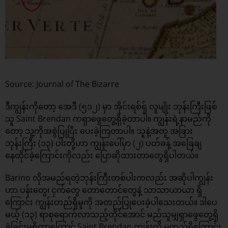
Source: Journal of The Bizarre
ဒီကျွန်းကိုတော့ အေဒီ (၅၁၂) မှာ အိုင်းရစ်ရှ် လူမျိုး ဘုန်းကြီးဖြစ်
သူ Saint Brendan ကရှာဖွေတွေ့ရှိခဲ့တာပါ။ ကျွန်းရဲ့နာမည်ကို
တော့ သူ့ကိုအစွဲပြုပြီး ပေးခဲ့ကြတာပါ။ သူနဲ့အတူ အခြား
ဘုန်းကြီး (၁၃) ပါးတို့ဟာ ကျွန်းပေါ်မှာ (၂) ပတ်ခန့် အခြေချ
နေထိုင်ခဲ့ကြောင်းကိုလည်း ပြောဆိုထားတာတွေရှိပါတယ်။
Barino လိုအမည်ရတဲ့ဘုန်းကြီးတစ်ပါးကလည်း အဆိုပါကျွန်း
ဟာ ပန်းတွေ၊ ငှက်တွေ တောတောင်တွေနဲ့ သာသာယာယာ ရှိ
ကြောင်း ကျွန်းတည်ရှိမူကို အတည်ပြုပေးခဲ့ပါသေးတယ်။ ဒါပေ
မယ့် (၁၃) ရာစုရောက်လာသည့်တိုင်အောင် မည်သူမျှရှာဖွေတွေ့ရှိ
ခဲ့ခြင်းမရှိတာကြောင့် Saint Brendan ကျွန်းကို မတည်ရှိကြောင်း