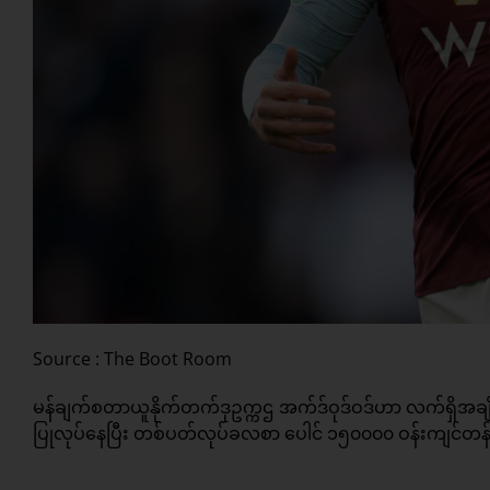
Source : The Boot Room
မန်ချက်စတာယူနိုက်တက်ဒုဥက္ကဌ အက်ဒ်ဝုဒ်ဝဒ်ဟာ လက်ရှိအချိန်မှာ
ပြုလုပ်နေပြီး တစ်ပတ်လုပ်ခလစာ ပေါင် ၁၅၀၀၀၀ ဝန်းကျင်တန်ကြ