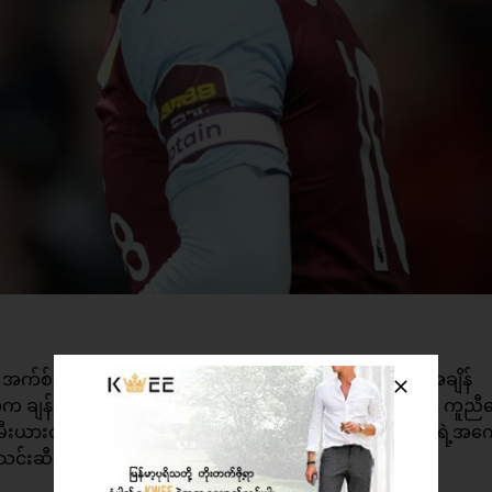
်မှာ အက်စ်တွန်ဗီလာပထမအသင်းအတွက် ကစားပေးခွင့်ရခဲ့တဲ့အချိန်
 ချန်ပီယံရှစ်ကနေ ပရီးမီးယားလိဂ်ကို တန်းတက်နိုင်အောင် ကူညီပေ
းယားလိဂ်မှာ ရုန်းကန်နေရပေမယ့်လည်း ဂရီးလစ်ရှ်ဟာ ၎င်းရဲ့အက
င်းဆီက စိတ်ဝင်စားမှုကို ရယူထားနိုင်ခဲ့တာဖြစ်ပါတယ်။