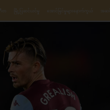
ဂီတ
မြို့ပြဆင်ယင်မှု
အောင်မြင်မှုများနောက်ကွယ်
အဆင့်