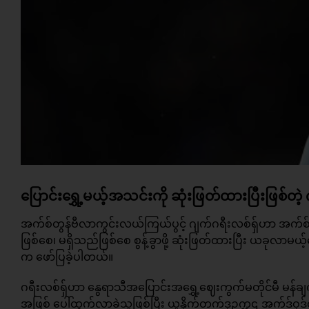
ပြောင်းရွှေ့မယ့်အသင်းကို ဆုံးဖြတ်ထားပြီးဖြစ်တဲ့ 
အက်စ်တွန်ဗီလာကွင်းလယ်ကြယ်ပွင့် ဂျက်ဂရီးလစ်ရှ်ဟာ အက်စ
ဖြစ်စေ၊ မရှိသည်ဖြစ်စေ စွန့်ခွာဖို့ ဆုံးဖြတ်ထားပြီး ယခုလာမယ
က ဖော်ပြခဲ့ပါတယ်။
ဂရီးလစ်ရှ်ဟာ နွေရာသီအပြောင်းအရွှေ့ဈေးကွက်မတိုင်မီ မ
အဖြစ် ပေါ်ထွက်လာခဲ့သူဖြစ်ပြီး ယူနိုက်တက်ဒုဥက္ကဌ အက်ဒ်ဝုဒ်ဝဒ်