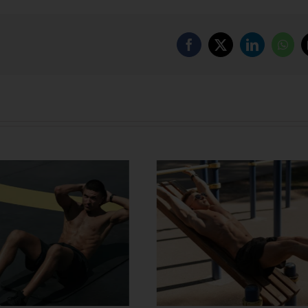
Facebook
X
LinkedIn
Wha
တွင်း လေ့ကျင့်ခန်း တွေနဲ့
အသက်ကြီးတဲ့အထိ 
ိုက်အဆီတွေ ဒီလိုဖြုတ်
လန်း ထဖို့ စိတ်ကူး