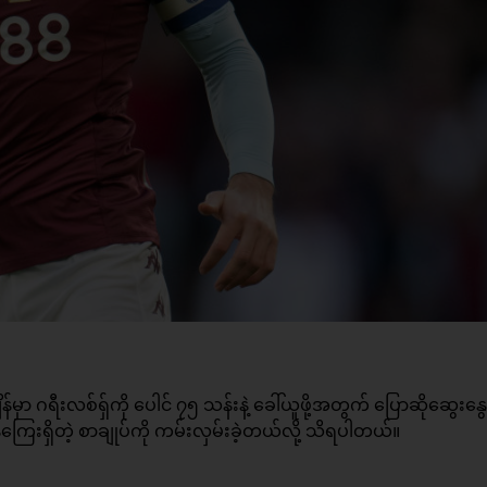
 ဂရီးလစ်ရှ်ကို ပေါင် ၇၅ သန်းနဲ့ ခေါ်ယူဖို့အတွက် ပြောဆိုဆွေးနွေ
ေးရှိတဲ့ စာချုပ်ကို ကမ်းလှမ်းခဲ့တယ်လို့ သိရပါတယ်။