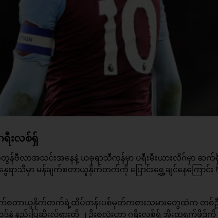
ဂရီးလစ်ရှ်
်တွန်ဗီလာအသင်းအနေနဲ့ ယခုရာသီကုန်မှာ ပရီးမီးယားလိဂ်မှာ ဆက်
့်နွေရာသီမှာ မန်ချက်စတာယူနိုက်တက်ကို ပြောင်းရွှေ့ချင်နေကြောင်း
န်ချက်စတာယူနိုက်တက်ရဲ့ထိပ်တန်းပစ်မှတ်ကစားသမားတွေထဲက တစ်
နဲ့ နည်းပြဆိုးလ်ရှားတို့ ၂ ဦးစလုံးဟာ ဂရီးလစ်ရှ် အိုးထရက်ဖို့ဒ်ကိ