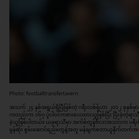
Photo: footballtransfertavern
အသက် ၂၄ နှစ်အရွယ်ရှိပြီဖြစ်တဲ့ ဂရီးလစ်ရှ်ဟာ ၂၀၁၂ ခုနှစ
ကတည်းက ၁၆၇ ပွဲပါဝင်ကစားပေးထားသူဖြစ်ပြီး ပြီးခဲ့တဲ့ရာသီက
ခဲ့သူဖြစ်ပါတယ်။ ယခုရာသီမှာ အက်စ်တွန်ဗီလာအသင်းက ပရီးမီ
မွန်ဆုံး စွမ်းဆောင်ရည်တွေနဲ့အတူ မန်ချက်စတာယူနိုက်တက်အသ