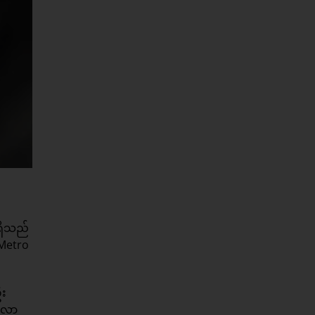
ရှိသည်
 Metro
ဦး
ု လာ