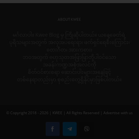
ABOUT KWEE
မင်္ဂလာပါ။ Kwee Blog မှ ကြိုဆိုပါတယ်။ ယနေ့ခေတ်ရဲ့
ပုရိသများအတွက် အလှအပရေးရာ၊ ဖက်ရှင်ရေစီးကြောင်း၊
တေးဂီတ၊ အားကစား၊
ဘဝအတွက် ဗဟုသုတအဖြာဖြာတို့ပါဝင်သော
အခန်းကဏ္ဍအစုံအလင်ကို
စိတ်ဝင်စားစရာ ဆောင်းပါးများအနေဖြင့်
တစ်နေရာတည်းမှာ စုစည်းတွေ့ရှိနိုင်မှာဖြစ်ပါတယ်။
© Copyright 2018 -
2026 |
KWEE
| All Rights Reserved |
Advertise with us
Facebook
Telegram
Viber