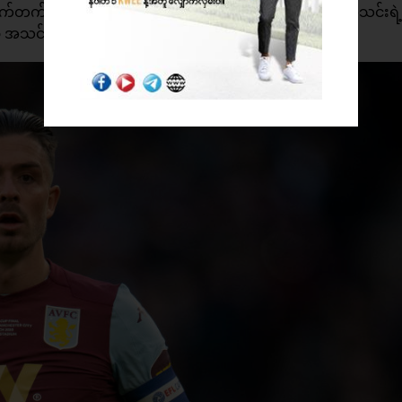
တက်ကို ပြောင်းရွှေ့ဖို့ ဆုံးဖြတ်ထားပြီး အက်စ်တွန်ဗီလာအသင်းရဲ့
သင်းကို စွန့်ခွာသွားလိမ့်မယ်လို့ သိရပါတယ်။