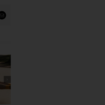
tsApp
Email
သမင်လား ကျားလား အဖြေ
ဖလန်းဖ
ပေါ်မယ့် ချဲလ်ဆီးနဲ့ လီဗာပူးတို့
ရှိလား
ထိပ်တိုက်တွေ့ဆုံပွဲ