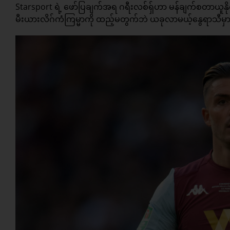
Starsport ရဲ့ ဖော်ပြချက်အရ ဂရီးလစ်ရှ်ဟာ မန်ချက်စတာယူနိုက်
မီးယားလိဂ်ကံကြမ္မာကို ထည့်မတွက်ဘဲ ယခုလာမယ့်နွေရာသီမှာ အ