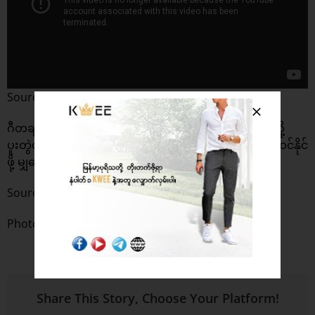
Source : BIEBER TV
ဂီတချစ်သူ ကွီးပရိသတ်တွေလည်း Justin Bieber နဲ့ SZA တို့
ပူးတွဲတင်ဆက်ထားတဲ့ ‘Snooze’ သီချင်းလေးကို ခံစားနားဆင်နိုင်
ဖို့ မျှဝေပေးလိုက်ပါတယ်နော်။
Source :
Siachen Studios
Photo : The Hollywood Reporter
Share This Story, Choose Your Platform!