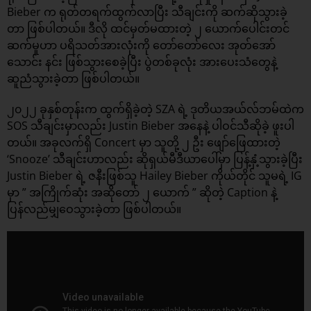
Bieber က ရုတ်တရက်ထွက်လာပြီး သီချင်းကို ဆက်ဆိုသွားခဲ့
တာ ဖြစ်ပါတယ်။ ဒီလို ထင်မှတ်မထားတဲ့ ၂ ယောက်ပေါင်းတင်
ဆက်မှုဟာ ပရိသတ်အားလုံးကို တော်တော်လေး အုတ်အော်
သောင်း နင်း ဖြစ်သွားစေခဲ့ပြီး ပွဲတစ်ခုလုံး အားပေးသံတွေနဲ့
ဆူညံသွားခဲ့တာ ဖြစ်ပါတယ်။
၂၀၂၂ ခုနှစ်တုန်းက ထွက်ရှိခဲ့တဲ့ SZA ရဲ့ ဒုတိယအယ်လ်ဘမ်ထဲက
SOS သီချင်းမှာလည်း Justin Bieber အနေနဲ့ ပါဝင်သီဆိုခဲ့ ဖူးပါ
တယ်။ အခုလက်ရှိ Concert မှာ သူတို့ ၂ ဦး ဖျော်ဖြေထားတဲ့
‘Snooze’ သီချင်းဟာလည်း ဆိုရှယ်မီဒီယာပေါ်မှာ ပြန့်နှံ့သွားခဲ့ပြီး
Justin Bieber ရဲ့ ဇနီးဖြစ်သူ Hailey Bieber ကိုယ်တိုင် သူမရဲ့ IG
မှာ ” အကြိုက်ဆုံး အဆိုတော် ၂ ယောက် ” ဆိုတဲ့ Caption နဲ့
ပြန်လည်မျှဝေသွားခဲ့တာ ဖြစ်ပါတယ်။