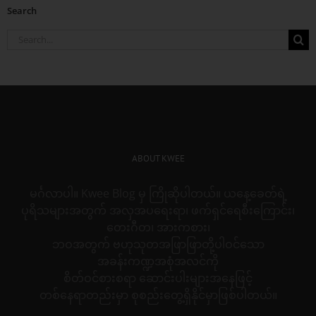
Search
Search
for:
ABOUT KWEE
မင်္ဂလာပါ။ Kwee Blog မှ ကြိုဆိုပါတယ်။ ယနေ့ခေတ်ရဲ့
ပုရိသများအတွက် အလှအပရေးရာ၊ ဖက်ရှင်ရေစီးကြောင်း၊
တေးဂီတ၊ အားကစား၊
ဘဝအတွက် ဗဟုသုတအဖြာဖြာတို့ပါဝင်သော
အခန်းကဏ္ဍအစုံအလင်ကို
စိတ်ဝင်စားစရာ ဆောင်းပါးများအနေဖြင့်
တစ်နေရာတည်းမှာ စုစည်းတွေ့ရှိနိုင်မှာဖြစ်ပါတယ်။