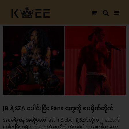
Skip
to
content
View
Larger
Image
JB နဲ့ SZA ပေါင်းပြီး Fans တွေကို စပရိုက်တိုက်
အမေရိကန် အဆိုတော် Justin Bieber နဲ့ SZA တို့က ၂ ယောက်
ပေါင်းပြီး ပရိသတ်တွေကို စပရိုက်တိုက်ခဲ့ပါတယ်။ ဒါကတော့