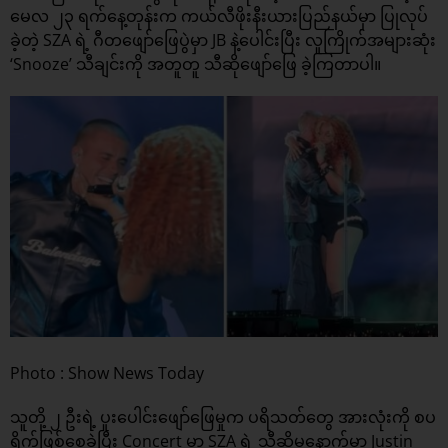
မေလ ၂၃ ရက်နေ့တုန်းက ကယ်လီဖိုးနီးယားပြည်နယ်မှာ ပြုလုပ်
ခဲ့တဲ့ SZA ရဲ့
ဂီတဖျော်ဖြေပွဲ
မှာ JB နဲ့ပေါင်းပြီး လူကြိုက်အများဆုံး
‘Snooze’ သီချင်းကို အတူတူ သီဆိုဖျော်ဖြေ ခဲ့ကြတာပါ။
Photo : Show News Today
သူတို့ ၂ ဦးရဲ့ ပူးပေါင်းဖျော်ဖြေမှုက ပရိသတ်တွေ အားလုံးကို စပ
ရိုက်ဖြစ်စေခဲ့ပြီး Concert မှာ SZA ရဲ့ သီဆိုမှုနောက်မှာ Justin