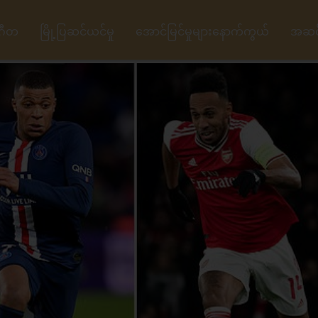
ဂီတ
မြို့ပြဆင်ယင်မှု
အောင်မြင်မှုများနောက်ကွယ်
အဆင့်