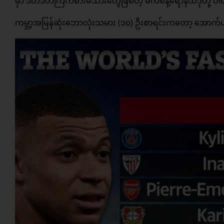
မှာ ဒိတ်ဒိတ်ကြဲကစားမသားတွေဖြစ်တဲ့ မက်စီနဲ့ရော်နယ်ဒိုတို့ ပါဝင
ကမ္ဘာ့အမြန်ဆုံးဘောလုံးသမား (၁၀) ဦးစာရင်းကတော့ အောက်ပ