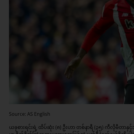
Source: AS English
ယခုစားရင်းရဲ့ ထိပ်ဆုံး (၈) ဦးဟာ တစ်နာရီ (၃၅) ကီလိုမီတာန