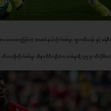
်ကစားသမားတွေဖြစ်တဲ့ အာဆင်နယ်တိုက်စစ်မူး အူဘာမီယန်း နှင့် မန်စီ
ှ ဘီဘာအိုတိုက်စစ်မူး အီနာကီဝီလျီယံက တစ်နာရီ (၃၅.၇) ကီလိုမီတာဖ