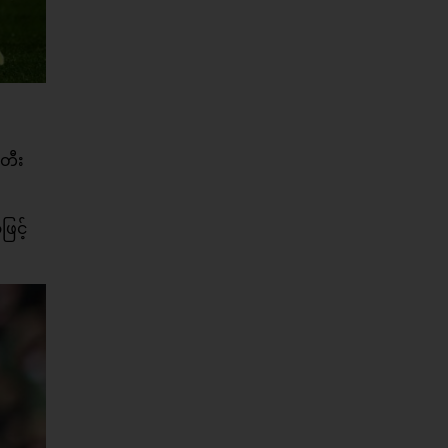
းတီး
ြင့်