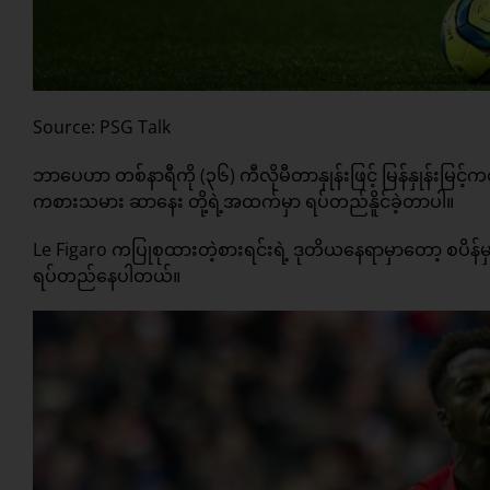
Source: PSG Talk
ဘာပေဟာ တစ်နာရီကို (၃၆) ကီလိုမီတာနှုန်းဖြင့် မြန်နှုန်းမြင့
ကစားသမား ဆာနေး တို့ရဲ့အထက်မှာ ရပ်တည်နိူင်ခဲ့တာပါ။
Le Figaro ကပြုစုထားတဲ့စားရင်းရဲ့ ဒုတိယနေရာမှာတော့ စပိန်မ
ရပ်တည်နေပါတယ်။