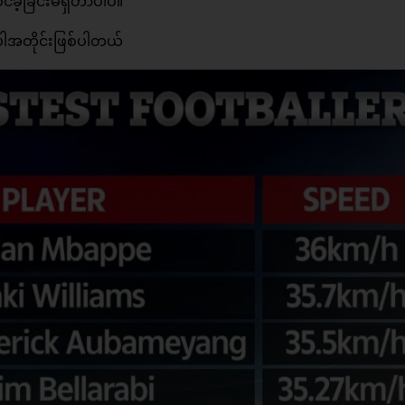
်ခဲ့ခြင်းမရှိတာပါပဲ။
ါအတိုင်းဖြစ်ပါတယ်