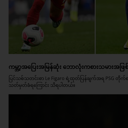
ကမ္ဘာ့အပြေးအမြန်ဆုံး ဘောလုံးကစားသမားအဖြစ
ပြင်သစ်သတင်းစာ Le Figaro ရဲ့ထုတ်ပြန်ချက်အရ PSG တိုက
သတ်မှတ်ခံရကြောင်း သိရပါတယ်။