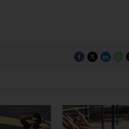
Facebook
X
LinkedIn
Wha