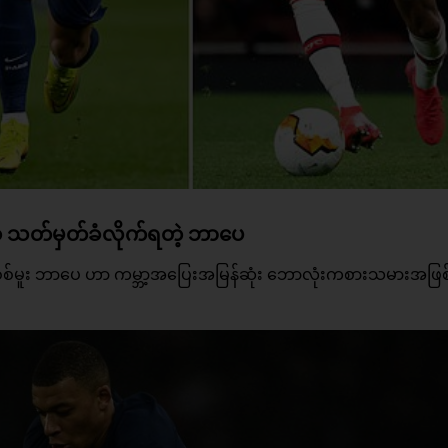
် သတ်မှတ်ခံလိုက်ရတဲ့ ဘာပေ
်စစ်မူး ဘာပေ ဟာ ကမ္ဘာ့အပြေးအမြန်ဆုံး ဘောလုံးကစားသမားအဖြစ