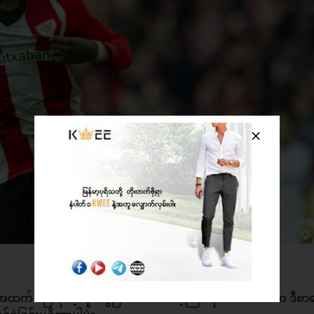
ှင့်အထက် ပြေးနိုင်ခဲ့သူတွေဖြစ်ပါတယ်။ အံ့ဩစရာကောင်းတာက ဒီစာ