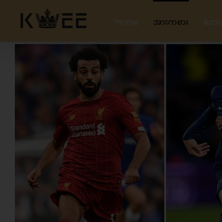
Skip
to
Home
အားကစား
တေး
content
View
Larger
Image