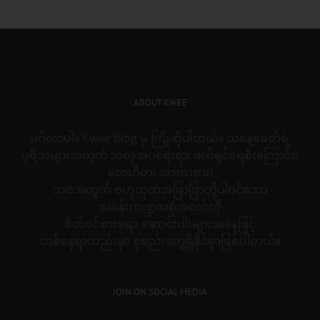
ABOUT KWEE
မင်္ဂလာပါ။ Kwee Blog မှ ကြိုဆိုပါတယ်။ ယနေ့ခေတ်ရဲ့
ပုရိသများအတွက် အလှအပရေးရာ၊ ဖက်ရှင်ရေစီးကြောင်း၊
တေးဂီတ၊ အားကစား၊
ဘဝအတွက် ဗဟုသုတအဖြာဖြာတို့ပါဝင်သော
အခန်းကဏ္ဍအစုံအလင်ကို
စိတ်ဝင်စားစရာ ဆောင်းပါးများအနေဖြင့်
တစ်နေရာတည်းမှာ စုစည်းတွေ့ရှိနိုင်မှာဖြစ်ပါတယ်။
JOIN ON SOCIAL MEDIA