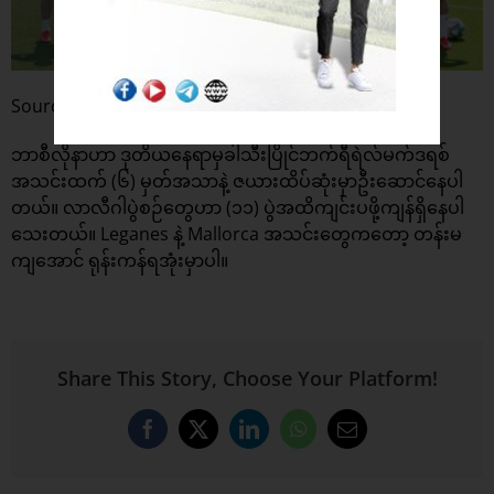
Source: Sportskeeda
ဘာစီလိုနာဟာ ဒုတိယနေရာမှခါသီးပြိုင်ဘက်ရီရဲလ်မက်ဒရစ်
အသင်းထက် (၆) မှတ်အသာနဲ့ ဇယားထိပ်ဆုံးမှာဦးဆောင်နေပါ
တယ်။ လာလီဂါပွဲစဉ်တွေဟာ (၁၁) ပွဲအထိကျင်းပဖို့ကျန်ရှိနေပါ
သေးတယ်။ Leganes နဲ့ Mallorca အသင်းတွေကတော့ တန်းမ
ကျအောင် ရုန်းကန်ရအုံးမှာပါ။
Share This Story, Choose Your Platform!
Facebook
X
LinkedIn
WhatsApp
Email