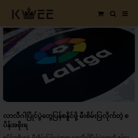
Skip
to
content
View
Larger
Image
လာလီဂါပြိုင်ပွဲတွေပြန်စနိူင်ဖို့ မီးစိမ်းပြလိုက်တဲ့ စ
ပိန်အစိုးရ
စပိန်အစိုးရရဲ့ မီးစိမ်းပြန်မှုနဲ့အတူ လာလီဂါပြိုင်ပွဲတွေကို ဇွန်လ