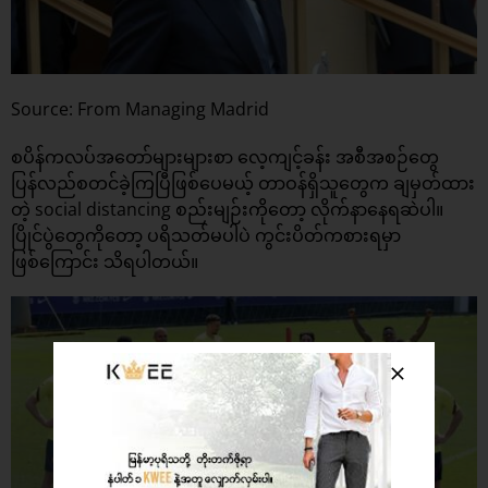
Source: From Managing Madrid
စပိန်ကလပ်အတော်များများစာ လေ့ကျင့်ခန်း အစီအစဉ်တွေ
ပြန်လည်စတင်ခဲ့ကြပြီဖြစ်ပေမယ့် တာဝန်ရှိသူတွေက ချမှတ်ထား
တဲ့ social distancing စည်းမျဉ်းကိုတော့ လိုက်နာနေရဆဲပါ။
ပြိုင်ပွဲတွေကိုတော့ ပရိသတ်မပါပဲ ကွင်းပိတ်ကစားရမှာ
ဖြစ်ကြောင်း သိရပါတယ်။