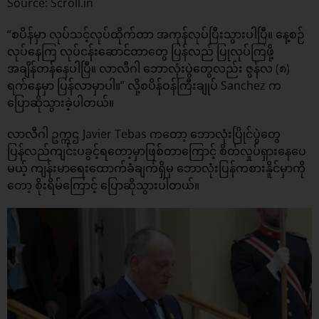
Source: Scroll.in
“စပိန်မှာ လုပ်သင့်လုပ်ထိုက်တာ အကုန်လုပ်ပြီးသွားပါပြီ။ နေ့စဉ်
လုပ်နေကြ လုပ်ငန်းဆောင်တာတွေ ပြန်လည် ပြုလုပ်ကြဖို့
အချိန်တန်နေပါပြီ။ လာလီဂါ ဘောလုံးပွဲတွေလည်း ဇွန်လ (၈)
ရက်နေမှာ ပြန်လာမှာပါ။” လို့စပိန်ဝန်ကြီးချုပ် Sanchez က
ပြောဆိုသွားခဲ့ပါတယ်။
လာလီဂါ ဥက္ကဌ Javier Tebas ကတော့ ဘောလုံးပြိုင်ပွဲတွေ
ပြန်လည်ကျင်းပခွင့်ရတော့မှာဖြစ်တာကြောင့် စိတ်လှုပ်ရှားနေပေ
မယ့် ကျန်းမာရေးထောက်ခံချက်ရှိမှ ဘောလုံးပြန်ကစားနိူင်မှာကို
တော့ စိုးရိမ်ကြောင့် ပြောဆိုသွားပါတယ်။