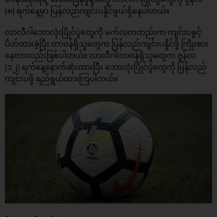
(၈) ရက်နေ့မှာ ပြန်လည်ကျင်းပနိူင်ဖွယ်ရှိနေပါတယ်။
လာလီဂါဘောလုံးပြိုင်ပွဲတွေကို မက်လကတည်းက ကျင်းပခွင့်
ပိတ်ထားခဲ့ပြီး တာဝန်ရှိသူတွေက ပြန်လည်ကျင်းပနိူင်ဖို့ ကြိုးစား
နေတာလည်းဖြစ်ပါတယ်။ လာလီဂါတာဝန်ရှိသူတွေက ဇွန်လ
(၁၂) ရက်နေ့နောက်ဆုံးထားပြီး ဘောလုံးပြိုင်ပွဲတွေကို ပြန်လည်
ကျင်းပဖို့ ရည်ရွယ်ထားကြပါတယ်။