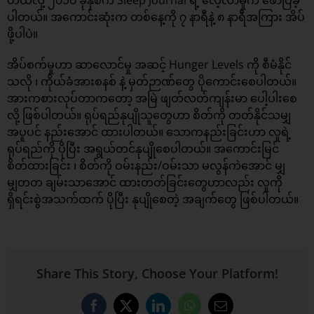
တယ်လို့ ၂၀၁၀ ခုနှစ်က Sleep Journal ရဲ့ လေ့လာမှုက ဖော်ပြခဲ့
ပါတယ်။ အကောင်းဆုံးက တစ်နေ့ကို ၇ နာရီနဲ့ ၈ နာရီအကြား အိပ်
ဖို့ပါပဲ။
အိပ်စက်မှုဟာ ဆာလောင်မှု အဆင့် Hunger Levels ကို စီမံနိုင်
သလို ၊ ကိုယ်ခံအားစနစ် နဲ့ မှတ်ဉာဏ်တွေ ပိုကောင်းစေပါတယ်။
အားကစားလုပ်တာကတော့ အမြဲ ဖျတ်လတ်ကျန်းမာ ပေါ့ပါးစေ
လို့ ဖြစ်ပါတယ်။ ရုပ်ရည်နုပျိုသူတွေဟာ စိတ်ကို တတ်နိုင်သမျှ
အပူပင် နည်းအောင် ထားပါတယ်။ သောကနည်းခြင်းဟာ လူရဲ့
ရုပ်ရည်ကို ပိုပြီး အရွယ်တင်နုပျိုစေပါတယ်။ အကောင်းမြင်
စိတ်ထားခြင်း ၊ စိတ်ကို ဝမ်းနည်း/ဝမ်းသာ မလွန်ကဲအောင် မျှ
မျှတတ ချမ်းသာအောင် ထားတတ်ခြင်းတွေဟာလည်း လူကို
ရှိရင်းစွဲအသက်ထက် ပိုပြီး နုပျိုစေတဲ့ အချက်တွေ ဖြစ်ပါတယ်။
Share This Story, Choose Your Platform!
Facebook
X
LinkedIn
WhatsApp
Email