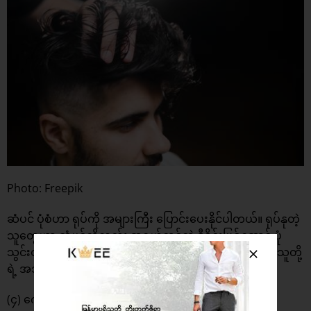
Photo: Freepik
ဆံပင် ပုံစံဟာ ရုပ်ကို အများကြီး ပြောင်းပေးနိုင်ပါတယ်။ ရုပ်နုတဲ့
သူတွေဟာ ဆံပင်ကိုလည်း အရွယ်တင်တဲ့ ဒီဇိုင်းဖြစ်အောင် ပုံ
သွင်းတတ်ပါတယ်။ အနည်းဆုံးတော့ သူတို့ရဲ့ ဆံပင်ပုံစံဟာ သူတို့
ရဲ့ အသက်ကို ခန့်မှန်းရခက်အောင် ကူညီပေးပါတယ်။
(၄) ကောင်းကောင်းနားပြီး လေ့ကျင့်ခန်းများများလုပ်တယ်