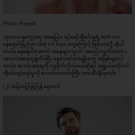
Photo: Freepik
သုတေသနတွေအရ အရေပြား ရင့်ရော်အိုမင်းမှုရဲ့ ၈၀% ဟာ
နေရောင်ခြည်မှာ ပါတဲ့ UV Rays တွေကြောင့် ဖြစ်တာလို့ ဆိုပါ
တယ်။ နေရောင်အောက် အနေများသူဟာ အမည်းကွက်ထတာ ၊
အသားအရေတွန့်လိပ်ပြီး နေလောင်တာမျိုးတွေ အဖြစ်များပါ
တယ်။ အသားအရေကို ဂရုစိုက်လိုက်မယ်ဆိုရင် အရွယ်မတိုင်ခင်
အိုမင်းရင့်ရော်မှုကို ကောင်းကောင်းကြီး တားဆီးနိုင်မှာပါ။
(၂) သန့်သန့်ပြန့်ပြန့် နေတယ်