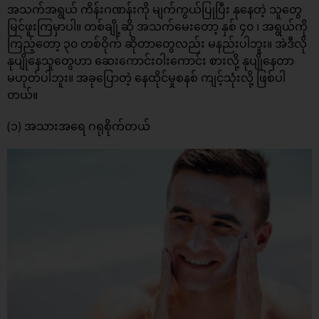
အသက်အရွယ် ကိန်းဂဏန်းကို မျက်ကွယ်ပြုပြီး နုနေတဲ့ သူတွေ
မြင်ဖူးကြမှာပါ။ တစ်ချို့ဆို အသက်မေးတော့ နှစ် ၄၀ ၊ အရွယ်ကို
ကြည့်တော့ ၃၀ တစ်ဝိုက် ဆိုတာတွေလည်း မနည်းပါဘူး။ အဲဒီလို
နုပျိုနေသူတွေဟာ ဆေးကောင်းဝါးကောင်း စားလို့ နုပျိုနေတာ
မဟုတ်ပါဘူး။ အခုပြောတဲ့ နေထိုင်မှုစနစ် ကျင့်သုံးလို့ ဖြစ်ပါ
တယ်။
(၁) အသားအရေ ဂရုစိုက်တယ်