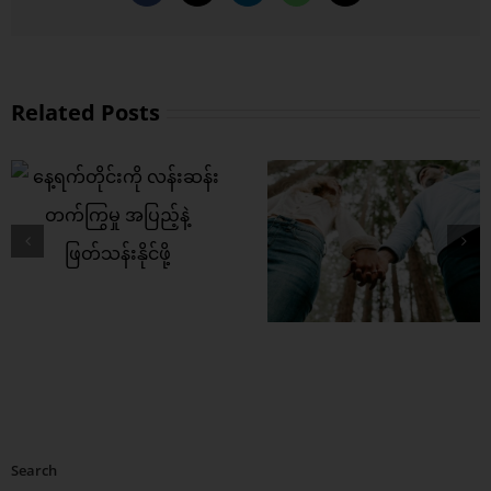
Related Posts
စိတ်လေး အေးချမ်း
ဘာမှထွေထွေထူးထ
ရတဲ့ အချစ်ရေးတစ်
မလုပ်ရပဲ ကျန်းမာတ
ခု ဘယ်လို
ဆံသားကို ပိုင်ဆိုင
တည်ဆောက်မလဲ ?
နိုင်ဖို့
Search