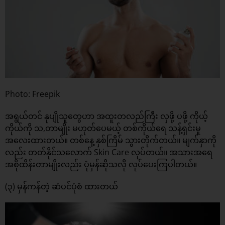
Photo: Freepik
အရွယ်တင် နုပျိုသူတွေဟာ အထူးတလည်ကြီး လှဖို့ ပဖို့ ကိုယ့်
ကိုယ်ကို သ,တာမျိုး မဟုတ်ပေမယ့် တစ်ကိုယ်ရေ သန့်ရှင်းမှု
အလေးထားတယ်။ တစ်နေ့ နှစ်ကြိမ် သွားတိုက်တယ်။ မျက်နှာကို
လည်း တတ်နိုင်သလောက် Skin Care လုပ်တယ်။ အသားအရေ
အစိုထိန်းတာမျိုးလည်း ပုံမှန်ဆိုသလို လုပ်ပေးကြပါတယ်။
(၃) မှန်ကန်တဲ့ ဆံပင်ပုံစံ ထားတယ်