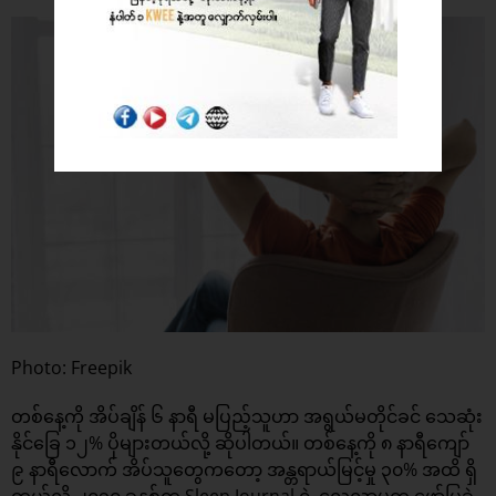
Photo: Freepik
တစ်နေ့ကို အိပ်ချိန် ၆ နာရီ မပြည့်သူဟာ အရွယ်မတိုင်ခင် သေဆုံး
နိုင်ခြေ ၁၂% ပိုများတယ်လို့ ဆိုပါတယ်။ တစ်နေ့ကို ၈ နာရီကျော်
၉ နာရီလောက် အိပ်သူတွေကတော့ အန္တရာယ်မြင့်မှု ၃၀% အထိ ရှိ