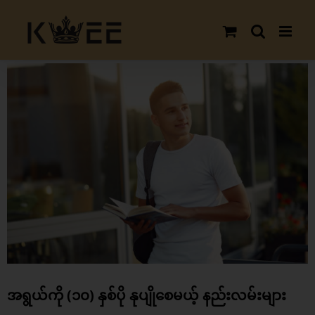
Skip
to
content
View
Larger
Image
အရွယ်ကို (၁၀) နှစ်ပို နုပျိုစေမယ့် နည်းလမ်းများ