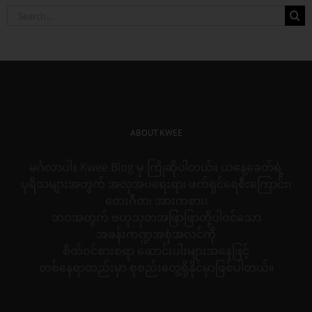
Search
for:
ABOUT KWEE
မင်္ဂလာပါ။ Kwee Blog မှ ကြိုဆိုပါတယ်။ ယနေ့ခေတ်ရဲ့
ပုရိသများအတွက် အလှအပရေးရာ၊ ဖက်ရှင်ရေစီးကြောင်း၊
တေးဂီတ၊ အားကစား၊
ဘဝအတွက် ဗဟုသုတအဖြာဖြာတို့ပါဝင်သော
အခန်းကဏ္ဍအစုံအလင်ကို
စိတ်ဝင်စားစရာ ဆောင်းပါးများအနေဖြင့်
တစ်နေရာတည်းမှာ စုစည်းတွေ့ရှိနိုင်မှာဖြစ်ပါတယ်။