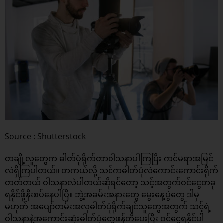
Source : Shutterstock
တချို့လူတွေက ဓါတ်ပုံရိုက်တာဝါသနာပါကြပြီး ကင်မရာအမြင်
လဲရှိကြပါတယ်။ တကယ်လို့ သင်ကဓါတ်ပုံလဲကောင်းကောင်းရိုက်
တတ်တယ် ဝါသနာလဲပါတယ်ဆိုရင်တော့ သင့်အတွက်ဝင်ငွေတခု
ရနိုင်ဖို့နီးစပ်နေပါပြီ။ ဘွဲ့အခမ်းအနားတွေ မွေးနေ့ပွဲတွေ ဒါမှ
မဟုတ် အပျော်တမ်းအလှဓါတ်ပုံရိုက်ချင်သူတွေအတွက် သင့်ရဲ့
ဝါသနာနဲ့အကောင်းဆုံးဓါတ်ပုံတွေဖန်တီပေးပြီး ဝင်ငွေရနိုင်ပါ