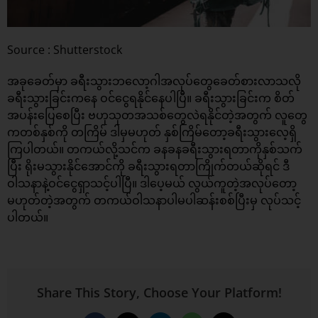
Source : Shutterstock
အခုခေတ်မှာ ခရီးသွားဘလော့ဂါအလုပ်တွေခေတ်စားလာသလို
ခရီးသွားခြင်းကနေ ဝင်ငွေရနိုင်နေပါပြီ။ ခရီးသွားခြင်းက စိတ်
အပန်းပြေစေပြီး ဗဟုသုတအသစ်တွေလဲရနိုင်တဲ့အတွက် လူတွေ
ကတစ်နှစ်ကို တကြိမ် ဒါမှမဟုတ် နှစ်ကြိမ်တော့ခရီးသွားလေ့ရှိ
ကြပါတယ်။ တကယ်လို့သင်က ခနခနခရီးသွားရတာကိုနှစ်သက်
ပြီး ရိုးမသွားနိုင်အောင်ကို ခရီးသွားရတာကြိုက်တယ်ဆိုရင် ဒီ
ဝါသနာနဲ့ဝင်ငွေရှာသင့်ပါပြီ။ ဒါပေ့မယ် လွယ်ကူတဲ့အလုပ်တော့
မဟုတ်တဲ့အတွက် တကယ်ဝါသနာပါမပါဆန်းစစ်ပြီးမှ လုပ်သင့်
ပါတယ်။
Share This Story, Choose Your Platform!