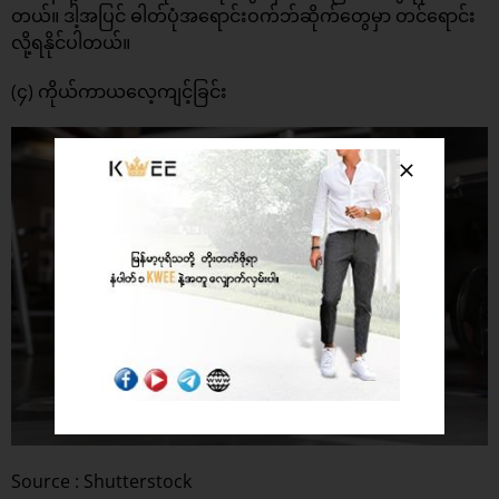
တယ်။ ဒါ့အပြင် ဓါတ်ပုံအရောင်းဝက်ဘ်ဆိုက်တွေမှာ တင်ရောင်း
လို့ရနိုင်ပါတယ်။
(၄) ကိုယ်ကာယလေ့ကျင့်ခြင်း
Source : Shutterstock