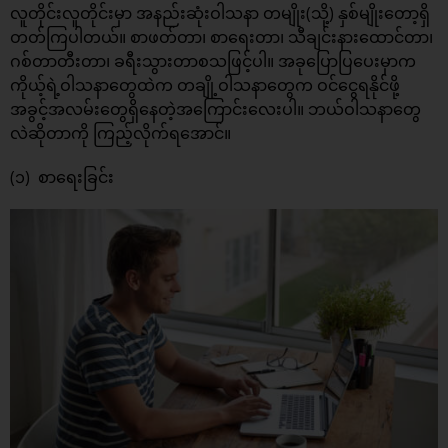
လူတိုင်းလူတိုင်းမှာ အနည်းဆုံးဝါသနာ တမျိုး(သို့) နှစ်မျိုးတော့ရှိ
တတ်ကြပါတယ်။ စာဖတ်တာ၊ စာရေးတာ၊ သီချင်းနားထောင်တာ၊
ဂစ်တာတီးတာ၊ ခရီးသွားတာစသဖြင့်ပါ။ အခုပြောပြပေးမှာက
ကိုယ့်ရဲ့ဝါသနာတွေထဲက တချို့ဝါသနာတွေက ဝင်ငွေရနိုင်ဖို့
အခွင့်အလမ်းတွေရှိနေတဲ့အကြောင်းလေးပါ။ ဘယ်ဝါသနာတွေ
လဲဆိုတာကို ကြည့်လိုက်ရအောင်။
(၁) စာရေးခြင်း