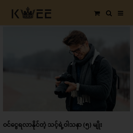
Skip
to
content
View
Larger
Image
ဝင်ငွေရလာနိုင်တဲ့ သင့်ရဲ့ဝါသနာ (၅) မျိုး