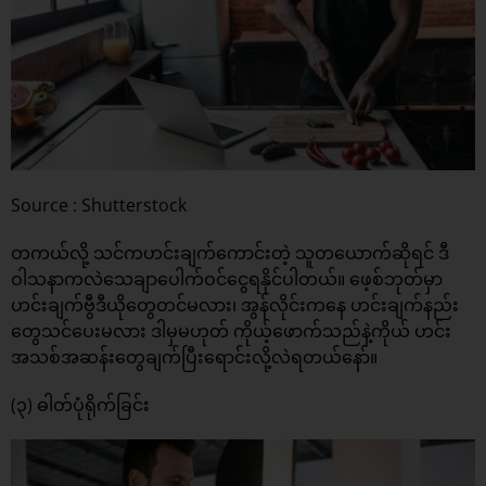
Source : Shutterstock
တကယ်လို့ သင်ကဟင်းချက်ကောင်းတဲ့ သူတယောက်ဆိုရင် ဒီ
ဝါသနာကလဲသေချာပေါက်ဝင်ငွေရနိုင်ပါတယ်။ ဖေ့စ်ဘုတ်မှာ
ဟင်းချက်ဗွီဒီယိုတွေတင်မလား၊ အွန်လိုင်းကနေ ဟင်းချက်နည်း
တွေသင်ပေးမလား ဒါမှမဟုတ် ကိုယ့်ဖောက်သည်နဲ့ကိုယ် ဟင်း
အသစ်အဆန်းတွေချက်ပြီးရောင်းလို့လဲရတယ်နော်။
(၃) ဓါတ်ပုံရိုက်ခြင်း