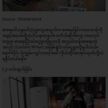
Source : Shutterstock
စာရေးဝါသနာပါတဲ့သူတွေအတွက်က စာရေးခြင်းကတကယ့်ကို
အခွင့်အလမ်းရှိတဲ့ဝါသနာတခုပါ။ ဝက်ဘ်ဆိုက်တွေ ဘလော့ဂ်
တွေမှာ စာရေးပြီးဝင်ငွေရှာလို့ရသလို အလွတ်တန်းစာရေးတဲ့
အလုပ် (Content Writer) အဖြစ်နဲ့လဲ ဝင်ငွေရှာလို့ရပါတယ်။
နောက်ပိုင်း ပိုကျွမ်းကျင်လာတဲ့အခါ ကိုယ်တိုင်စာအုပ်ထုတ်လို့လဲ
ရနိုင်တယ်နော်။
(၂) ဟင်းချက်ခြင်း