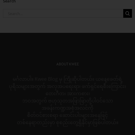
Search
Search
for:
ABOUT KWEE
မင်္ဂလာပါ။ Kwee Blog မှ ကြိုဆိုပါတယ်။ ယနေ့ခေတ်ရဲ့
ပုရိသများအတွက် အလှအပရေးရာ၊ ဖက်ရှင်ရေစီးကြောင်း၊
တေးဂီတ၊ အားကစား၊
ဘဝအတွက် ဗဟုသုတအဖြာဖြာတို့ပါဝင်သော
အခန်းကဏ္ဍအစုံအလင်ကို
စိတ်ဝင်စားစရာ ဆောင်းပါးများအနေဖြင့်
တစ်နေရာတည်းမှာ စုစည်းတွေ့ရှိနိုင်မှာဖြစ်ပါတယ်။