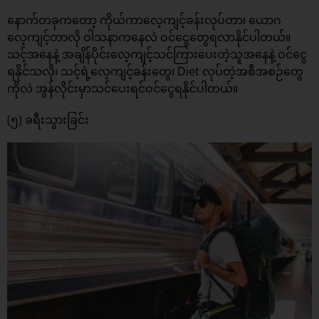
နောက်တခုကတော့ ကိုယ်ကာလေ့ကျင့်ခန်းလုပ်တာ၊ ယောဂ
လေ့ကျင့်တာလို ဝါသနာကနေလဲ ဝင်ငွေတွေရလာနိုင်ပါတယ်။
သင့်အနေနဲ့ အချိန်ပိုင်းလေ့ကျင့်သင်ကြားပေးတဲ့သူအနေနဲ့ ဝင်ငွေ
ရနိုင်သလို၊ သင့်ရဲ့လေ့ကျင့်ခန်းတွေ၊ Diet လုပ်တဲ့အစီအစဉ်တွေ
ကိုလဲ အွန်လိုင်းမှာသင်ပေးရင်ဝင်ငွေရနိုင်ပါတယ်။
(၅) ခရီးသွားခြင်း