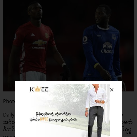
Photo: Independent
Daily Star ရဲ့ပြောကြားချက်အရ ပေါ့ဂ်ဘာကို ရောင်းချမှုက
အင်္ဂလန်ကြယ်ပွင့် ဆန်ချို၊ လက်စတာစီးတီးကြယ်ပွင့် ဂျိမ်းစ်မက်
ဒီဆင်နဲ့ အက်စ်တွန်ဗီလာကြယ်ပွင့် ဂျက်ဂရီးလစ်ရှ်တို့ကို ခေါ်ယူမှု
အတွက် ငွေကြေးတောင့်တင်းစေမယ်လို့ သိရပါတယ်။