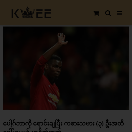
Skip
to
content
View
Larger
Image
ပေါ့ဂ်ဘာကို ရောင်းချပြီး ကစားသမား (၃) ဦးအထိ