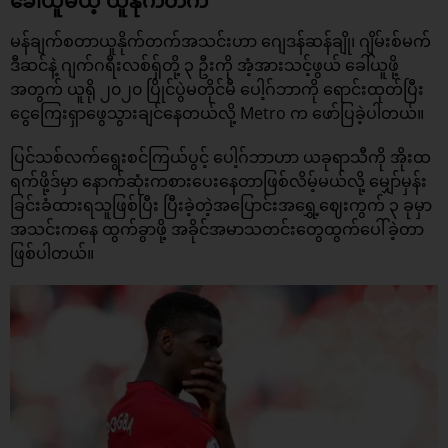
ခေါ်ယူမယ့် ယူနိုက်တက်
မန်ချက်စတာယူနိုက်တက်အသင်းဟာ ဂျေဒန်ဆန်ချို၊ ဂျိမ်းစ်မက်
ဒီဆင်နဲ့ ဂျက်ဂရီးလစ်ရှ်တို့ ၃ ဦးကို အံ့အားသင့်ဖွယ် ခေါ်ယူဖို့
အတွက် ယူရို ၂၀၂၀ ပြိုင်ပွဲမတိုင်မီ ပေါ့ဂ်ဘာကို ရောင်းထုတ်ပြီး
ငွေကြေးရှာဖွေသွားချင်နေတယ်လို့ Metro က ဖော်ပြခဲ့ပါတယ်။
ပြင်သစ်လက်ရွေးစင်ကြယ်ပွင့် ပေါ့ဂ်ဘာဟာ ယခုရာသီကို အိုးထ
ရက်ဖို့ဒ်မှာ နောက်ဆုံးကစားပေးနေတာဖြစ်လိမ့်မယ်လို့ မျှော်မှန်း
ခြင်းခံထားရသူဖြစ်ပြီး ပြီးခဲ့တဲ့အပြောင်းအရွှေ့ဈေးကွက် ၃ ခုမှာ
အသင်းကနေ ထွက်ခွာဖို့ အခိုင်အမာသတင်းတွေထွက်ပေါ်ခဲ့တာ
ဖြစ်ပါတယ်။