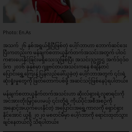
Photo: En.As
အသက် ၂၆ နှစ်အရွယ်ရှိပြီဖြစ်တဲ့ ပေါ့ဂ်ဘာဟာ ဘောက်ဆင်ဒေး
ပြီးကတည်းက မန်ချက်စတာယူနိုက်တက်အသင်းအတွက် ပါဝင်
ကစားပေးနိုင်ခြင်းမရှိသေးသူဖြစ်ပြီး အသင်းဒုဥက္ကဌ အက်ဒ်ဝုဒ်ဝ
ဒ်က ၂၀၁၆ ခုနှစ်မှာ ဂျူဗင်တပ်အသင်းကနေ စံချိန်တင်
ပြောင်းရွှေ့ကြေးနဲ့ ပြန်လည်ခေါ်ယူခဲ့တဲ့ ပေါ့ဂ်ဘာအတွက် ၎င်းရဲ့
ဆုံးရှုံးမှုတွေကို ဖြတ်တောက်ပစ်ဖို့ အဆင်သင့်ဖြစ်နေပုံရပါတယ်။
မန်ချက်စတာယူနိုက်တက်အသင်းဟာ ဆိုးလ်ရှားရဲ့လူစာရင်းကို
အင်အားတိုးမြှင့်ပေးမယ့် ၎င်းတို့ရဲ့ ကိုယ်ပိုင်အစီအစဉ်ကို
အနှောင့်အယှက်ပေးနိုင်တဲ့ အပြောင်းအရွှေ့ကာလကို ရှောင်ရှား
နိုင်အောင် ယူရို ၂၀၂၀ မစတင်မီမှာ ပေါ့ဂ်ဘာကို ရောင်းထုတ်သွား
ချင်နေတယ်လို့ သိရပါတယ်။