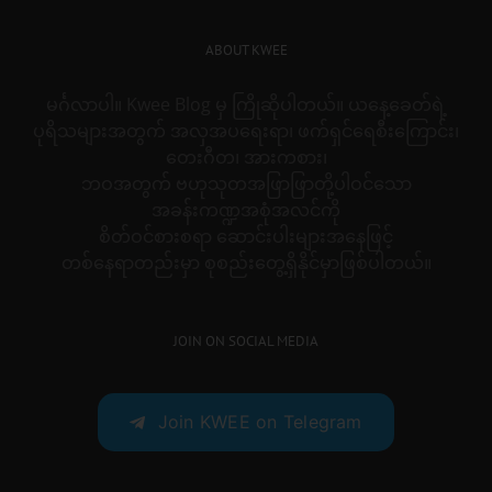
ABOUT KWEE
မင်္ဂလာပါ။ Kwee Blog မှ ကြိုဆိုပါတယ်။ ယနေ့ခေတ်ရဲ့
ပုရိသများအတွက် အလှအပရေးရာ၊ ဖက်ရှင်ရေစီးကြောင်း၊
တေးဂီတ၊ အားကစား၊
ဘဝအတွက် ဗဟုသုတအဖြာဖြာတို့ပါဝင်သော
အခန်းကဏ္ဍအစုံအလင်ကို
စိတ်ဝင်စားစရာ ဆောင်းပါးများအနေဖြင့်
တစ်နေရာတည်းမှာ စုစည်းတွေ့ရှိနိုင်မှာဖြစ်ပါတယ်။
JOIN ON SOCIAL MEDIA
Join KWEE on Telegram