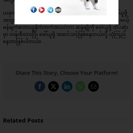
ယခုလာမယ့်နွေရာသီမှာ ဒေါ့မွန်အသင်းကနေ ဆန်ချိုကို ခေါ်ယူဖို့
အတွက် အသင်းပေါင်းများစွာက စိတ်ဝင်စားမှုပြသနေကြပေမယ့်
မန်ချက်စတာယူနိုက်တက်အသင်းက ဆန်ချိုကို ခေါ်ယူဖို့ ထိပ်ဆုံး
မှာ တန်းစီထားပြီး ခေါ်ယူဖို့ အဆင်သင့်ဖြစ်နေတယ်လို့ ယုံကြည်
နေတာဖြစ်ပါတယ်။
Share This Story, Choose Your Platform!
Facebook
X
LinkedIn
WhatsApp
Email
Related Posts