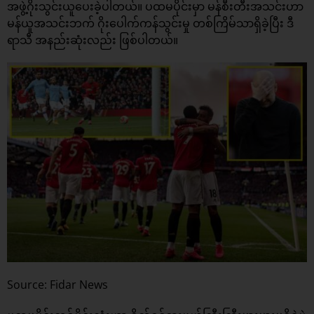
အဖွဲ့ဂိုးသွင်းယူပေးခဲ့ပါတယ်။ ပထမပိုင်းမှာ မန်စီးတီးအသင်းဟာ
မန်ယူအသင်းဘက် ဂိုးပေါက်ကန်သွင်းမှု တစ်ကြိမ်သာရှိခဲ့ပြီး ဒီ
ရာသီ အနည်းဆုံးလည်း ဖြစ်ပါတယ်။
Source: Fidar News