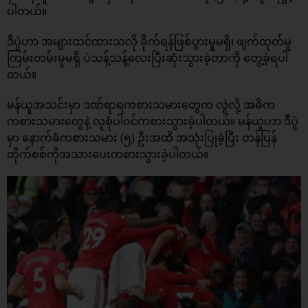
ပါတယ်။
ဒီပွဲဟာ အများထင်ထားသလို ခိုက်ရန်ဖြစ်ပွားမှုမရှိ၊ ဖျက်ထုတ်မူ
ကြမ်းတမ်းမူမရှိ ပဲသန့်သန့်လေးပြီးဆုံးသွားခဲ့တာကို တွေ့ခဲ့ရပါ
တယ်။
မန်ယူအသင်းမှာ ဒဏ်ရာရကစားသမားတွေက လွဲလို့ အဓိက
ကစားသမားတွေနဲ့ လူစုံပါဝင်ကစားသွားခဲ့ပါတယ်။ မန်ယူဟာ ဒီပွဲ
မှာ နောက်ခံကစားသမား (၅) ဦးအထိ အသုံးပြုခဲ့ပြီး တန်ပြန်
တိုက်စစ်ကိုအသားပေးကစားသွားခဲ့ပါတယ်။