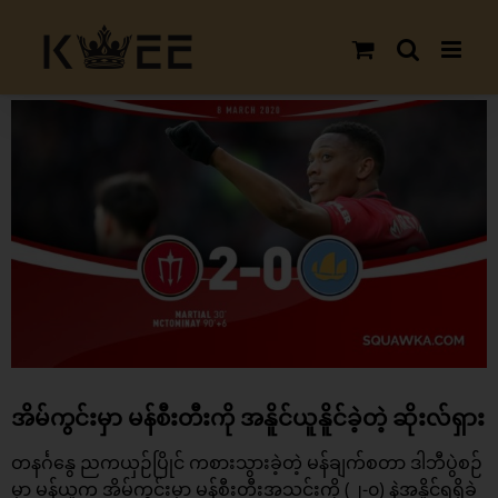
Skip
to
content
View
Larger
Image
အိမ်ကွင်းမှာ မန်စီးတီးကို အနိူင်ယူနိူင်ခဲ့တဲ့ ဆိုးလ်ရှား
တနင်္ဂနွေ ညကယှဉ်ပြိုင် ကစားသွားခဲ့တဲ့ မန်ချက်စတာ ဒါဘီပွဲစဉ်
မှာ မန်ယူက အိမ်ကွင်းမှာ မန်စီးတီးအသင်းကို (၂-၀) နဲ့အနိူင်ရရှိခဲ့