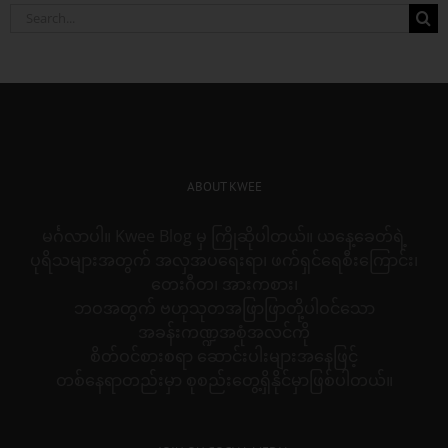
Search
for:
ABOUT KWEE
မင်္ဂလာပါ။ Kwee Blog မှ ကြိုဆိုပါတယ်။ ယနေ့ခေတ်ရဲ့
ပုရိသများအတွက် အလှအပရေးရာ၊ ဖက်ရှင်ရေစီးကြောင်း၊
တေးဂီတ၊ အားကစား၊
ဘဝအတွက် ဗဟုသုတအဖြာဖြာတို့ပါဝင်သော
အခန်းကဏ္ဍအစုံအလင်ကို
စိတ်ဝင်စားစရာ ဆောင်းပါးများအနေဖြင့်
တစ်နေရာတည်းမှာ စုစည်းတွေ့ရှိနိုင်မှာဖြစ်ပါတယ်။