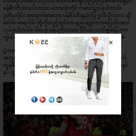
ပထမပိုင်းတစ်ပိုင်းလုံးဟာ စိတ်ဝင်စားဖွယ်ကြီးကြီးမားမားမရှိခဲ့ပဲ
မန်စီးတီးအသင်းကသာ ဘောလုံးကိုင် ကစားသွားခဲ့ပါတယ်။
ဒုတိယပိုင်း အရောက်မှာတော့ မန်စီးတီးနည်းပြ ဂွာဒီယိုလာက ဂျီး
ဆပ်စ်၊ မာရက်စ် တို့ကိုထည့်သွင်းက နည်းဗျူဟာအပြောင်းအလဲ
လုပ်ခဲ့ပါတယ်။ ဒါပေမဲ့ မန်ယူဂိုးသမား ဒီဂီယာ လက်စွမ်းပြ ကာ
ကွယ်နေခဲ့တာကြောင့် ချေပဂိုး သွင်းယူနိူင်ခဲ့ခြင်း မရှိခဲ့ပါဘူး။
ပွဲကစားချိန်ပြည့်လို့ နာကျင်အချိန်ပို မိနစ်မှာ မန်ယူအသင်း
အတွက် အနိူင်သေချာစေမဲ့ ဂိုးကို ကွင်းလယ်ကစားသမား မက်
တွန်မီနေး ကမန်စီးတီး ဂိုးသမားရဲ့အမှားကနေတဆင့် ပါးပါးနပ်
နပ် သွင်းယူပေးသွားခဲ့ပါတယ်။