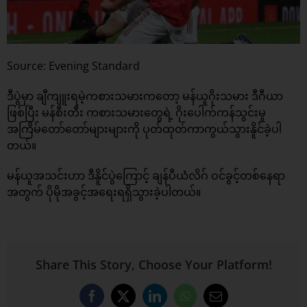
Source: Evening Standard
ဒီပွဲမှာ ချီကျူးရမဲ့ကစားသမားကတော့ မန်ယူဂိုးသမား ဒီဂီယာ
ဖြစ်ပြီး မန်စီးတီး ကစားသမားတွေရဲ့ ဂိုးပေါက်ကန်သွင်းမူ
အကြိမ်တော်တော်များများကို ပုတ်ထုတ်ကာကွယ်သွားနိူင်ခဲ့ပါ
တယ်။
မန်ယူအသင်းဟာ ဒီနိူင်ပွဲကြောင့် ချန်ပီယံလိဂ် ဝင်ခွင့်တစ်နေရာ
အတွက် ပိုမိုအခွင့်အရေးရရှိသွားခဲ့ပါတယ်။
Share This Story, Choose Your Platform!
Facebook
X
LinkedIn
WhatsApp
Email