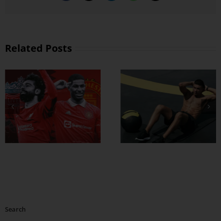
Related Posts
ထိထိရောက်ရောက်
ဗိုက်ခေါက် အဆီ
တွေ ချဖို့
Search