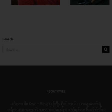
Search
Search
for:
ABOUT KWEE
မင်္ဂလာပါ။ Kwee Blog မှ ကြိုဆိုပါတယ်။ ယနေ့ခေတ်ရဲ့
ပုရိသများအတွက် အလှအပရေးရာ၊ ဖက်ရှင်ရေစီးကြောင်း၊