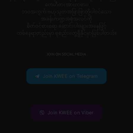
တေးဂီတ၊ အားကစား၊
ဘဝအတွက် ဗဟုသုတအဖြာဖြာတို့ပါဝင်သော
အခန်းကဏ္ဍအစုံအလင်ကို
စိတ်ဝင်စားစရာ ဆောင်းပါးများအနေဖြင့်
တစ်နေရာတည်းမှာ စုစည်းတွေ့ရှိနိုင်မှာဖြစ်ပါတယ်။
JOIN ON SOCIAL MEDIA
Join KWEE on Telegram
Join KWEE on Viber