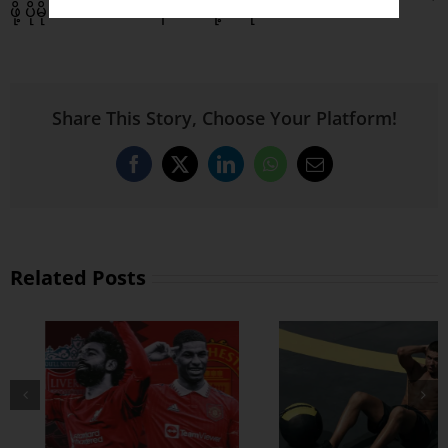
ဖို့ ပိုမို အလေးသာစေနေတယ်လို့ သိရပါတယ်။
Share This Story, Choose Your Platform!
Facebook
X
LinkedIn
WhatsApp
Email
Related Posts
ထိထိရောက်ရောက်
ဗိုက်ခေါက် အဆီ
တွေ ချဖို့