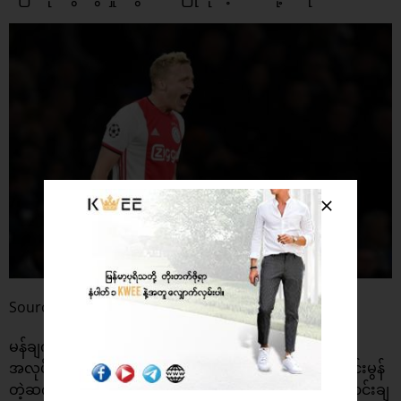
Source :
Sportskeeda
မန်ချက်စတာယူနိုက်တက်နဲ့ အေဂျက်အသင်းရဲ့
အလုပ်အမှုဆောင်ချုပ် အက်ဒွင်ဗန်ဒါဆားတို့ကြားက ကောင်းမွန်
တဲ့ဆက်ဆံရေးက အေဂျက်အသင်းကို လျင်လျင်မြန်မြန်ရောင်းချ