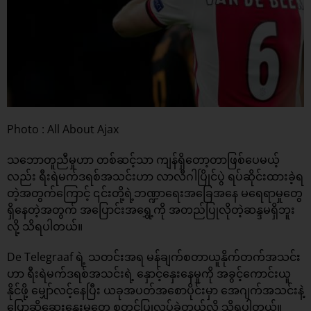
Photo : All About Ajax
သဘောတူညီမှုဟာ တစ်ဆင့်သာ ကျန်ရှိတော့တာဖြစ်ပေမယ့်
လည်း ရီးရဲမက်ဒရစ်အသင်းဟာ လာလီဂါပြိုင်ပွဲ ရပ်ဆိုင်းထားခဲ့ရ
တဲ့အတွက်ကြောင့် ၎င်းတို့ရဲ့ဘဏ္ဍာရေးအခြေအနေ မရေရာမှုတွေ
ရှိနေတဲ့အတွက် အပြောင်းအရွှေ့ကို အတည်ပြုလိုတဲ့ဆန္ဒမရှိဘူး
လို့ သိရပါတယ်။
De Telegraaf ရဲ့ သတင်းအရ မန်ချက်စတာယူနိုက်တက်အသင်း
ဟာ ရီးရဲမက်ဒရစ်အသင်းရဲ့ နှောင့်နှေးနေမှုကို အခွင့်ကောင်းယူ
နိုင်ဖို့ မျှော်လင့်နေပြီး ယခုအပတ်အစောပိုင်းမှာ အေဂျက်အသင်းနဲ့
ပြောဆိုဆွေးနွေးမှုတွေ စတင်ပြုလုပ်ခဲ့တယ်လို့ သိရပါတယ်။