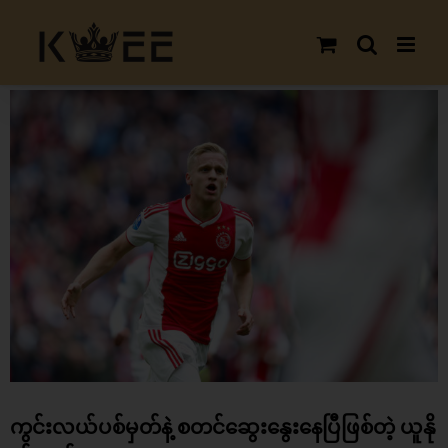
Skip
to
content
View
Larger
Image
ကွင်းလယ်ပစ်မှတ်နဲ့ စတင်ဆွေးနွေးနေပြီဖြစ်တဲ့ ယူနို