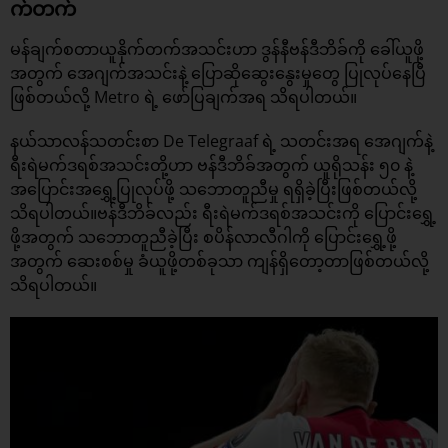
က်တက်
မန်ချက်စတာယူနိုက်တက်အသင်းဟာ ဒွန်နီဗန်ဒီဘိခ်ကို ခေါ်ယူဖို့
အတွက် အေဂျက်အသင်းနဲ့ ပြောဆိုဆွေးနွေးမှုတွေ ပြုလုပ်နေပြီ
ဖြစ်တယ်လို့ Metro ရဲ့ ဖော်ပြချက်အရ သိရပါတယ်။
နယ်သာလန်သတင်းစာ De Telegraaf ရဲ့ သတင်းအရ အေဂျက်နဲ့
ရီးရဲမက်ဒရစ်အသင်းတို့ဟာ ဗန်ဒီဘိခ်အတွက် ယူရိုသန်း ၅၀ နဲ့
အပြောင်းအရွှေ့ပြုလုပ်ဖို့ သဘောတူညီမှု ရရှိခဲ့ပြီးဖြစ်တယ်လို့
သိရပါတယ်။ဗန်ဒီဘိခ်လည်း ရီးရဲမက်ဒရစ်အသင်းကို ပြောင်းရွှေ့
ဖို့အတွက် သဘောတူညီခဲ့ပြီး စပိန်လာလီဂါကို ပြောင်းရွှေ့ဖို့
အတွက် ဆေးစစ်မှု ခံယူဖို့တစ်ခုသာ ကျန်ရှိတော့တာဖြစ်တယ်လို့
သိရပါတယ်။