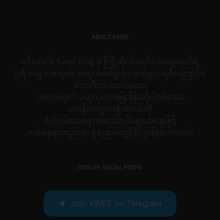
ABOUT KWEE
မင်္ဂလာပါ။ Kwee Blog မှ ကြိုဆိုပါတယ်။ ယနေ့ခေတ်ရဲ့
ပုရိသများအတွက် အလှအပရေးရာ၊ ဖက်ရှင်ရေစီးကြောင်း၊
တေးဂီတ၊ အားကစား၊
ဘဝအတွက် ဗဟုသုတအဖြာဖြာတို့ပါဝင်သော
အခန်းကဏ္ဍအစုံအလင်ကို
စိတ်ဝင်စားစရာ ဆောင်းပါးများအနေဖြင့်
တစ်နေရာတည်းမှာ စုစည်းတွေ့ရှိနိုင်မှာဖြစ်ပါတယ်။
JOIN ON SOCIAL MEDIA
Join KWEE on Telegram