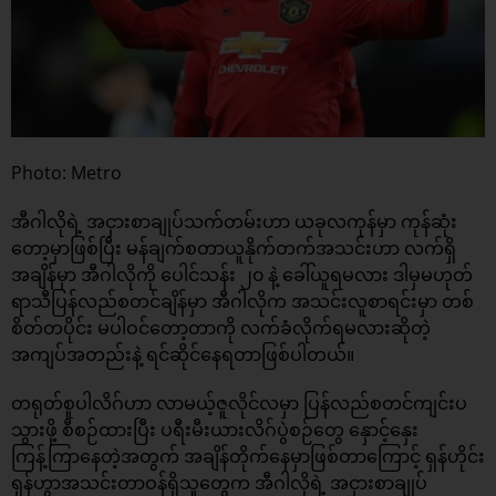
Photo: Metro
အီဂါလိုရဲ့ အငှားစာချုပ်သက်တမ်းဟာ ယခုလကုန်မှာ ကုန်ဆုံး
တော့မှာဖြစ်ပြီး မန်ချက်စတာယူနိုက်တက်အသင်းဟာ လက်ရှိ
အချိန်မှာ အီဂါလိုကို ပေါင်သန်း ၂၀ နဲ့ ခေါ်ယူရမလား ဒါမှမဟုတ်
ရာသီပြန်လည်စတင်ချိန်မှာ အီဂါလိုက အသင်းလူစာရင်းမှာ တစ်
စိတ်တပိုင်း မပါဝင်တော့တာကို လက်ခံလိုက်ရမလားဆိုတဲ့
အကျပ်အတည်းနဲ့ ရင်ဆိုင်နေရတာဖြစ်ပါတယ်။
တရုတ်စူပါလိဂ်ဟာ လာမယ့်ဇူလိုင်လမှာ ပြန်လည်စတင်ကျင်းပ
သွားဖို့ စီစဉ်ထားပြီး ပရီးမီးယားလိဂ်ပွဲစဉ်တွေ နှောင့်နှေး
ကြန့်ကြာနေတဲ့အတွက် အချိန်တိုက်နေမှာဖြစ်တာကြောင့် ရှန်ဟိုင်း
ရှန်ဟွာအသင်းတာဝန်ရှိသူတွေက အီဂါလိုရဲ့ အငှားစာချုပ်