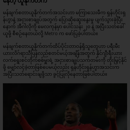
နေတဲ့ ယူနိုက်တက်
မန်ချက်စတာယူနိုက်တက်အသင်းဟာ မကြာသေးမီက ရှန်ဟိုင်းရှ
န်ဟွာနဲ့ အငှားစာချုပ်အတွက် ပြောဆိုဆွေးနွေးမှု ပျက်သွားခဲ့ပြီး
နောက် အီဂါလိုကို မေလကုန်မှာ ပေါင်သန်း ၂၀ နဲ့ အပြီးသတ်ခေါ်
ယူဖို့ စီစဉ်နေတယ်လို့ Metro က ဖော်ပြခဲ့ပါတယ်။
မန်ချက်စတာယူနိုက်တက်ထိပ်ပိုင်းတာဝန်ရှိသူတွေဟာ ပရီးမီး
ယားလိဂ်ရာသီပြန်လည်စတင်မယ့်အချိန်အတွက် နိုင်ဂျီးရီးယား
လက်ရွေးစင်တိုက်စစ်မှူးရဲ့ အငှားစာချုပ်သက်တမ်းကို တိုးမြှင့်နိုင်
ဖို့ မျှော်လင့်ခဲ့တာဖြစ်ပေမယ့်လည်း ရှန်ဟိုင်းရှန်ဟွာအသင်းက
အပြီးသတ်ရောင်းချဖို့သာ ခွင့်ပြုလိုနေတာဖြစ်ပါတယ်။