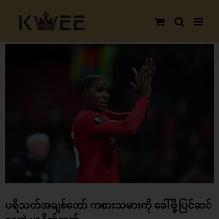
Skip
to
content
View
Larger
Image
ပရိသတ်အချစ်တော် ကစားသမားကို ခေါ်ဖို့ပြင်ဆင်