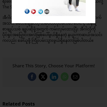
ရီးမီးယားလိဂ်ဆီ ပြန်လည်သွားရောက်ခွင့်ပြုသွားမှာဖြစ်တယ်လို့
The Sun ရဲ့ ဖော်ပြချက်အရ သိရပါတယ်။
အီဂါလိုကို ရှန်ဟိုင်းရှန်ဟွာအသင်းက မန်ချက်စတာယူနိုက်တက်
အသင်း မပေးချေနိုင်တဲ့ တစ်ပတ်လုပ်ခလစာ ပေါင် ၄ သိန်းနဲ့
စာချုပ်သစ် ချုပ်ဆိုဖို့အတွက် ကမ်းလှမ်းထားပြီး အီဂါလိုကို
ပိုင်ရှင်အပြောင်းအလဲဖြစ်ပေါ်ဖွယ်ရှိနေတဲ့ နယူးကာဆယ်အသင်း
ကလည်း ခေါ်ယူဖို့ ကြိုးပမ်းသွားဖွယ်ရှိနေတာဖြစ်ပါတယ်။
Share This Story, Choose Your Platform!
Facebook
X
LinkedIn
WhatsApp
Email
Related Posts