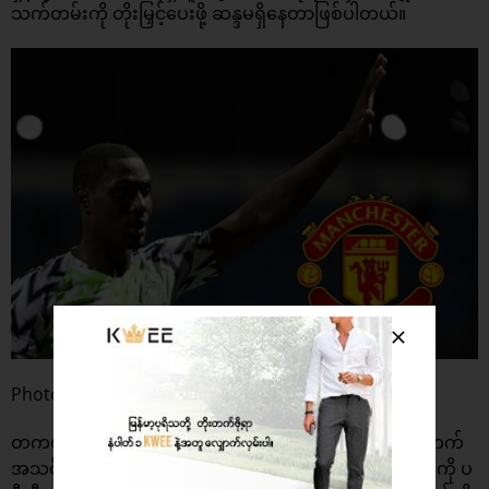
သက်တမ်းကို တိုးမြှင့်ပေးဖို့ ဆန္ဒမရှိနေတာဖြစ်ပါတယ်။
Photo: Evening Standard
တကယ်လို့ ယခုလကုန်မှာ အီဂါလိုကို မန်ချက်စတာယူနိုက်တက်
အသင်းက ပေါင်သန်း ၂၀ နဲ့ အပြီးသတ်ခေါ်ယူမှသာ အီဂါလိုကို ပ