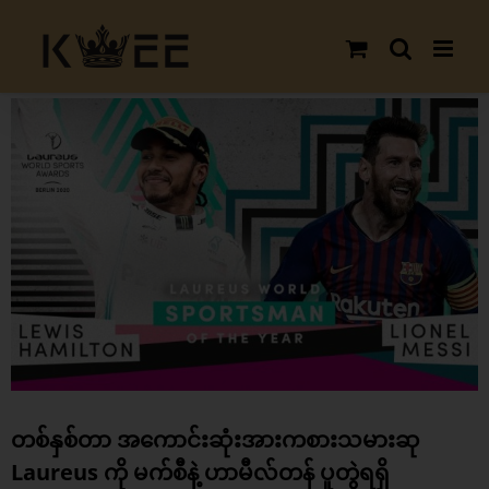
Skip
to
content
View
Larger
Image
တစ်နှစ်တာ အကောင်းဆုံးအားကစားသမားဆု
Laureus ကို မက်စီနဲ့ ဟာမီလ်တန် ပူတွဲရရှိ