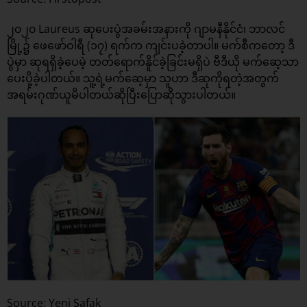
၂၀၂၀ Laureus ဆုပေးပွဲအခမ်းအနားကို ဂျာမနီနိုင်ငံ၊ ဘာလင်
မြို့၌ ဖေဖော်ဝါရီ (၁၇) ရက်က ကျင်းပခဲ့တာပါ။ မက်စီကတော့ ဒီ
ပွဲမှာ ဆုရရှိခဲ့ပေမဲ့ တတ်ရောက်နိူင်ခဲ့ခြင်းမရှိပဲ ဗီဒီယို မက်ဆေ့သာ
ပေးပို့ခဲ့ပါတယ်။ သူ့ရဲ့မက်ဆေ့မှာ သူဟာ ဒီဆုကိုရတဲ့အတွက်
အရမ်းဂုဏ်ယူမိပါတယ်ဆိုပြီးပြောဆိုသွားပါတယ်။
Source: Yeni Safak