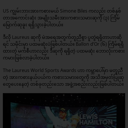
US ကျွမ်းဘားအားကစားမယ် Simone Biles ကလည်း တစ်နှစ်
တာအကောင်းဆုံး အမျိုးသမီးအားကစားသမားဆုကို (၃) ကြိမ်
မြောက်ဆုခူး ရရှိသွားခဲ့ပါတယ်။
ဒီလို Laureus ဆုကို မဲအရေအတွက်တူညီစွာ ပူတွဲရရှိတာဟာဆို
ရင် သမိုင်းမှာ ပထမဆုံးပဲဖြစ်ပါတယ်။ Ballon d’Or (၆) ကြိမ်ရရှိ
ထားတဲ့ မက်စီဟာလည်း ဒီဆုကို ရရှိတဲ့ ပထမဆုံး ဘောလုံးကစား
ကမားဖြစ်လာခဲ့ပါတယ်။
The Laureus World Sports Awards ဟာ ကမ္ဘာပေါ်မှာ မတူညီ
တဲ့ အားကစားနယ်ပယ်က ကစားသမားတွေကို အသိအမှတ်ပြုဆု
တွေပေးနေတဲ့ တစ်ခုတည်းသော အဖွဲ့အစည်းလည်းဖြစ်ပါတယ်။