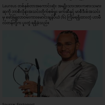
Laureus တစ်နှစ်တာအကောင်းဆုံး အမျိုးသားအားကစားသမား
ဆုကို ဘာစီလိုနာအသင်းတိုက်စစ်မှူး မက်ဆီနှင့် မာစီဒီးစ်အသင်း
မှ ဖော်မြူလာဝမ်းကားမောင်းချန်ပီယံ (၆) ကြိမ်ရရှိထားတဲ့ ဟာမီ
လ်တန်တို့က ပူးတွဲ ရရှိခဲ့သည်။
Source: Firstopost