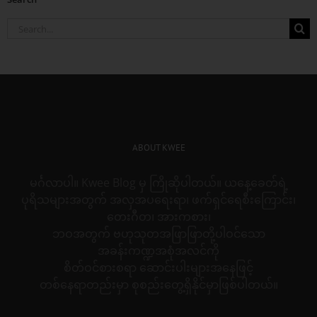
Search
for:
ABOUT KWEE
မင်္ဂလာပါ။ Kwee Blog မှ ကြိုဆိုပါတယ်။ ယနေ့ခေတ်ရဲ့
ပုရိသများအတွက် အလှအပရေးရာ၊ ဖက်ရှင်ရေစီးကြောင်း၊
တေးဂီတ၊ အားကစား၊
ဘဝအတွက် ဗဟုသုတအဖြာဖြာတို့ပါဝင်သော
အခန်းကဏ္ဍအစုံအလင်ကို
စိတ်ဝင်စားစရာ ဆောင်းပါးများအနေဖြင့်
တစ်နေရာတည်းမှာ စုစည်းတွေ့ရှိနိုင်မှာဖြစ်ပါတယ်။