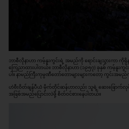
ဘာစီလိုနာဟာ ကမ့်နူးကွင်းရဲ့ အမည်ကို ရောင်းချသွားကာ ကိုရ
ကြေညာထားပါတယ်။ ဘာစီလိုနာဟာ (၁၉၅၇) ခုနှစ် ကမ့်နူးကွင်းဖွ
ပါ။ နာမည်ကြီးကုမ္ပဏီတော်တောများများကတော့ ကွင်းအမည်ကို သ
ဟဲဗီးဝိတ်ချန်ပီယံ မိုက်တိုင်ဆန်ဟာလည်း သူရဲ့ ဆေးခြောက်လုပ်
အဖြစ်အမည်ပြောင်းလဲဖို့ စိတ်ဝင်စားနေပါတယ်။