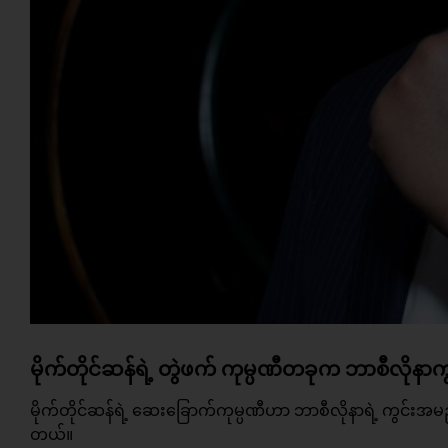
မိုက်တိုင်ဆန်ရဲ့ တွဲဖက် ကုမ္ပဏီတခုက ဘာစီလိုနာ
မိုက်တိုင်ဆန်ရဲ့ ဆေးခြောက်ကုမ္ပဏီဟာ ဘာစီလိုနာရဲ့ ကွင်းအမည်ပ
တယ်။