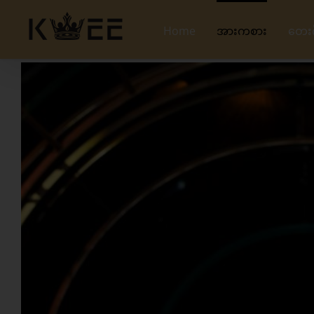
Skip
to
Home
အားကစား
တေး
content
View
Larger
Image