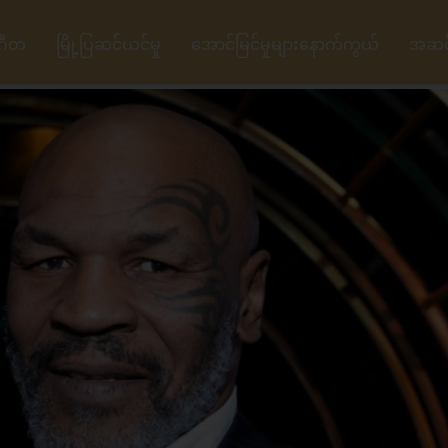
ဂီတ
မြို့ပြဆင်ယင်မှု
အောင်မြင်မှုများနောက်ကွယ်
အဆင့်