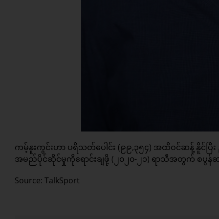
ကမ့်နူးကွင်းဟာ ပရိသတ်ပေါင်း (၉၉,၃၅၄) အထိဝင်ဆန့် နိူင်ပ
အမည်ပိုင်ဆိုင်မှုကိုရောင်းချဖို့ (၂၀၂၀-၂၁) ရာသီအတွက် စပွန
Source: TalkSport