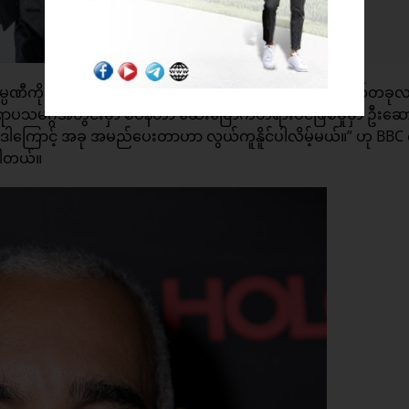
ို ကုမ္ပဏီကို လူသိများလာစေဖို့အတွက် အကောင်းဆုံး အကြံညဏ်တခု
ောပသမဂ္ဂအတွင်းမှာ စပိန်ဟာ ဆေးခြောက်တရားဝင်ဖြစ်မှုမှာ ဦးဆေ
ဒါကြောင့် အခု အမည်ပေးတာဟာ လွယ်ကူနိူင်ပါလိမ့်မယ်။” ဟု BBC 
့ပါတယ်။