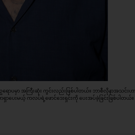
ြီး ဥရောပမှာ အကြီးဆုံး ကွင်းလည်းဖြစ်ပါတယ်။ ဘာစီလိုနာအသင်းဟ
်ဆာရှာပေးမယ့် ကလပ်ရဲ့ဖောင်ဒေးရှင်းကို ပေးအပ်ခဲ့ခြင်းဖြစ်ပါတယ်။