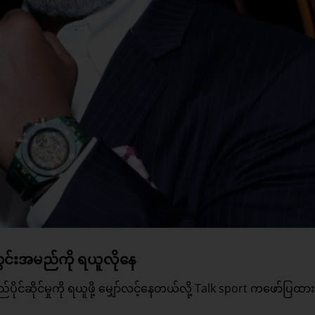
ကွင်းအမည်ကို ရယူလိုနေ
ိုင်ဆိုင်မှုကို ရယူဖို့ မျှော်လင့်နေတယ်လို့ Talk sport ကဖော်ပြထာ