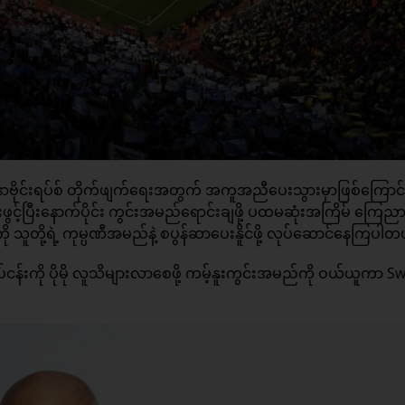
ိုနာဗိုင်းရပ်စ် တိုက်ဖျက်ရေးအတွက် အကူအညီပေးသွားမှာဖြစ်ကြောင်
င့်ပြီးနောက်ပိုင်း ကွင်းအမည်ရောင်းချဖို့ ပထမဆုံးအကြိမ် ကြေညာ
ူတို့ရဲ့ ကုမ္ပဏီအမည်နဲ့ စပွန်ဆာပေးနိူင်ဖို့ လုပ်ဆောင်နေကြပါတ
ငန်းကို ပိုမို လူသိများလာစေဖို့ ကမ့်နူးကွင်းအမည်ကို ဝယ်ယူကာ Sw