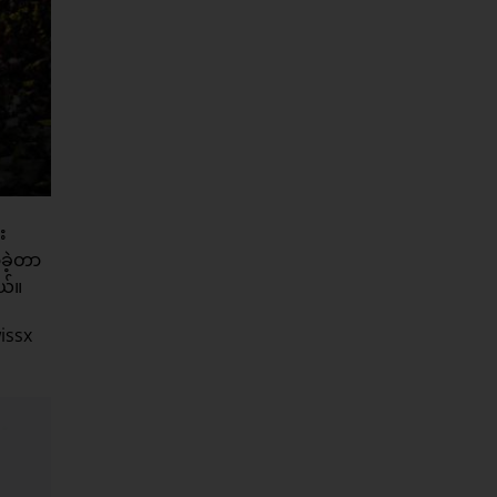
း
ခဲ့တာ
ယ်။
issx