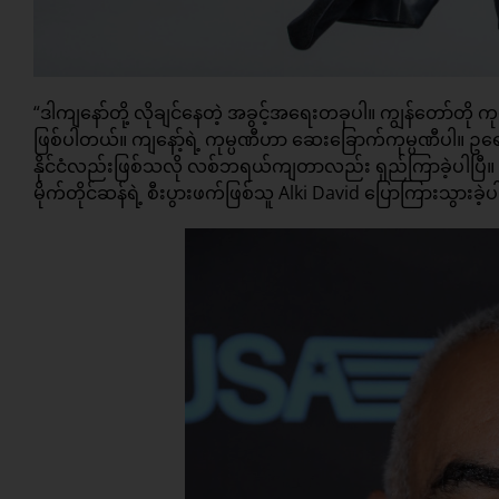
“ဒါကျနော်တို့ လိုချင်နေတဲ့ အခွင့်အရေးတခုပါ။ ကျွန်တော်တ
ဖြစ်ပါတယ်။ ကျနော့်ရဲ့ ကုမ္ပဏီဟာ ဆေးခြောက်ကုမ္ပဏီပါ။ ဥရ
နိုင်ငံလည်းဖြစ်သလို လစ်ဘရယ်ကျတာလည်း ရှည်ကြာခဲ့ပါပြီ။ 
မိုက်တိုင်ဆန်ရဲ့ စီးပွားဖက်ဖြစ်သူ Alki David ပြောကြားသွားခဲ