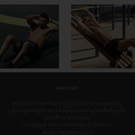
တွင်း လေ့ကျင့်ခန်း တွေနဲ့
အသက်ကြီးတဲ့အထိ 
ိုက်အဆီတွေ ဒီလိုဖြုတ်
လန်း ထဖို့ စိတ်ကူး
ABOUT KWEE
မင်္ဂလာပါ။ Kwee Blog မှ ကြိုဆိုပါတယ်။ ယနေ့ခေတ်ရဲ့
ပုရိသများအတွက် အလှအပရေးရာ၊ ဖက်ရှင်ရေစီးကြောင်း၊
တေးဂီတ၊ အားကစား၊
ဘဝအတွက် ဗဟုသုတအဖြာဖြာတို့ပါဝင်သော
အခန်းကဏ္ဍအစုံအလင်ကို