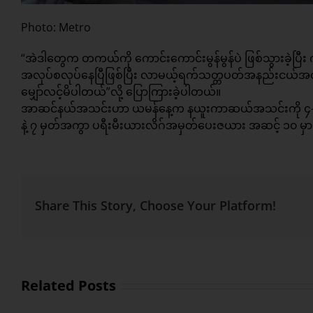
Photo: Metro
“အဲဒါတွေက တကယ်ကို ကောင်းကောင်းမွန်မွန်ပဲ ဖြစ်သွားခဲ့ပြီး ကျွ
အလုပ်စလုပ်နေပြီဖြစ်ပြီး လာမယ့်ရက်သတ္တပတ်အနည်းငယ်အတွင်းမ
မျှော်လင့်မိပါတယ်”လို့ ပြောကြားခဲ့ပါတယ်။
အာဆင်နယ်အသင်းဟာ ယမန်နေ့က နယူးကာဆယ်အသင်းကို ၄-၀ နဲ
နဲ့ ၇ မှတ်အကွာ ပရီးမီးယားလိဂ်အမှတ်ပေးဇယား အဆင့် ၁
Share This Story, Choose Your Platform!
Related Posts