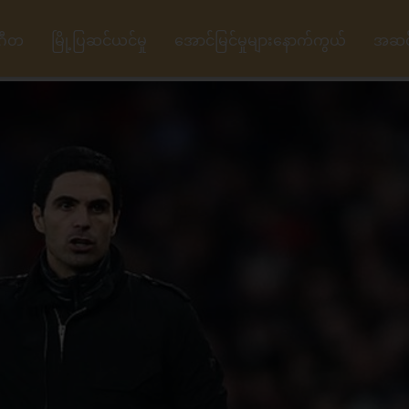
ဂီတ
မြို့ပြဆင်ယင်မှု
အောင်မြင်မှုများနောက်ကွယ်
အဆင့်