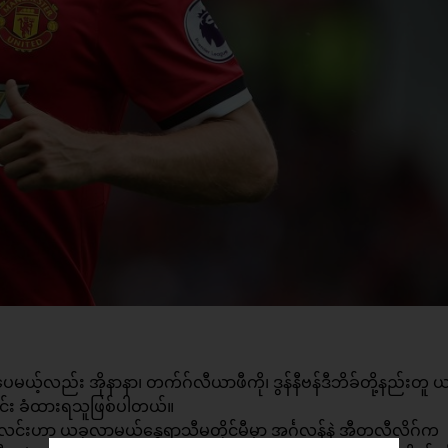
ေမယ့်လည်း အိုနာနာ၊ တက်ဂ်လီယာဖီကို၊ ဒွန်နီဗန်ဒီဘိခ်တို့နည်းတူ ယ
်းခြင်း ခံထားရသူဖြစ်ပါတယ်။
းဟာ ယခုလာမယ့်နွေရာသီမတိုင်မီမှာ အင်္ဂလန်နဲ့ အီတလီလိဂ်က