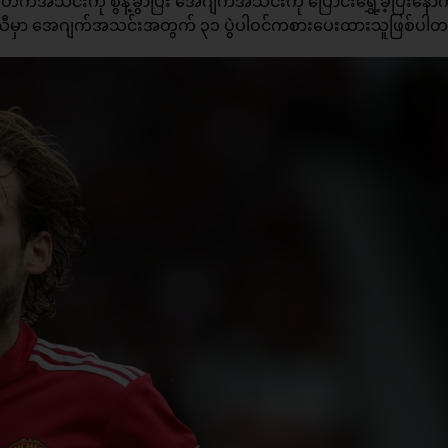
်အသင်းကို စွန့်ခွာပြီး အေဂျက်အသင်းကို ပြောင်းရွှေ့ခဲ့ပြီးနေ
ာသီမှာ အေဂျက်အသင်းအတွက် ၃၁ ပွဲပါဝင်ကစားပေးထားသူဖြစ်ပါတ