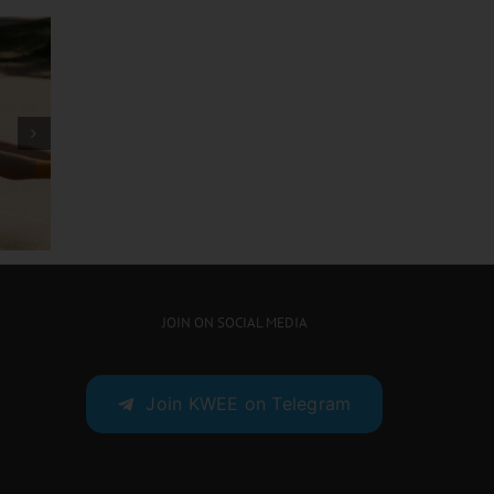
သမင်လား ကျားလား အဖြေ
ဖလန်းဖ
ပေါ်မယ့် ချဲလ်ဆီးနဲ့ လီဗာပူးတို့
ရှိလား
ထိပ်တိုက်တွေ့ဆုံပွဲ
JOIN ON SOCIAL MEDIA
Join KWEE on Telegram