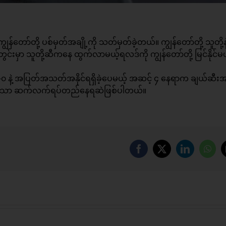
န်တော်တို့ ပစ်မှတ်အချို့ကို သတ်မှတ်ခဲ့တယ်။ ကျွန်တော်တို့ သူတို့နဲ
ှာ သူတို့ဆီကနေ ထွက်လာမယ့်ရလဒ်ကို ကျွန်တော်တို့ မြင်နိုင်မယ်
့ အပြတ်အသတ်အနိုင်ရရှိခဲ့ပေမယ့် အဆင့် ၄ နေရာက ချယ်ဆီး
၀ မှာသာ ဆက်လက်ရပ်တည်နေရဆဲဖြစ်ပါတယ်။
Facebook
X
LinkedIn
Wha