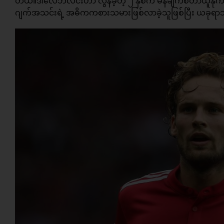
တယ်။ဒါလေဘလင်းဟာ လွန်ခဲ့တဲ့ ၂ နှစ်က မန်ချက်စတာယူနိုက်တက
ဂျက်အသင်းရဲ့ အဓိကကစားသမားဖြစ်လာခဲ့သူဖြစ်ပြီး ယခုရ