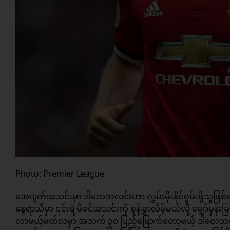
Photo: Premier League
အေဂျက်အသင်းမှာ ဒါလေဘလင်းဟာ လွှမ်းမိုးနိုင်စွမ်းရှိသူဖြစ်ပ
နွေရာသီမှာ ၎င်းရဲ့မိခင်အသင်းကို စွန့်ခွာလိမ့်မယ်လို့ မျှော်မှန
လာမယ့်မတ်လမှာ အသက် ၃၀ ပြည့်မြောက်တော့မယ့် ဒါလေဘလင်