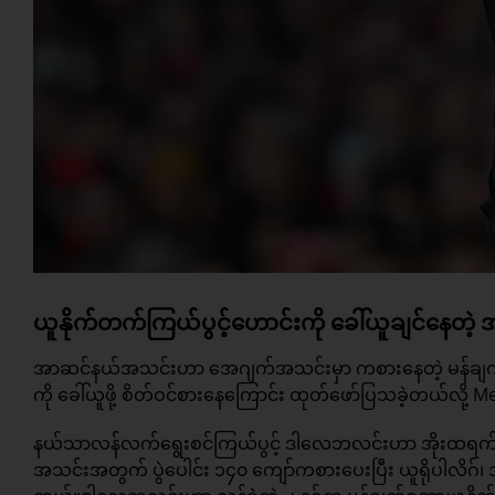
ယူနိုက်တက်ကြယ်ပွင့်ဟောင်းကို ခေါ်ယူချင်နေတဲ
အာဆင်နယ်အသင်းဟာ အေဂျက်အသင်းမှာ ကစားနေတဲ့ မန်ချက
ကို ခေါ်ယူဖို့ စိတ်ဝင်စားနေကြောင်း ထုတ်ဖော်ပြသခဲ့တယ်လို့ 
နယ်သာလန်လက်ရွေးစင်ကြယ်ပွင့် ဒါလေဘလင်းဟာ အိုးထရက်ဖို့ဒ်
အသင်းအတွက် ပွဲပေါင်း ၁၄၀ ကျော်ကစားပေးပြီး ယူရိုပါလိဂ်၊ အ