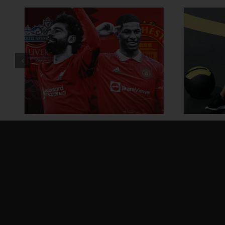
ထိထိရောက်ရောက် ဗိုက်ခေါက်
အိမ်
အဆီတွေ ချဖို့
ဗ