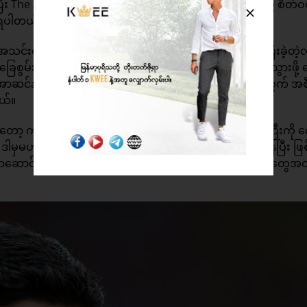
ပြီး The Athletic ရဲ့ဖော်ပြချက်အရ ဒါလေဘလင်းကို ခေါ်ယူဖို့ စိတ်ဝ
ိရပါတယ်။
တို့ကနေ ပါဘလိုမာရီနဲ့ ဆက်ဒရစ်ဆိုအာရက်စ်တို့ကို ပြီးခဲ့တဲ့
ွမ်းပြသနိုင်ခြင်းမရှိခဲ့ဘူးဆိုရင် ဒါလေဘလင်းကို ခေါ်ယူသွားဖို့ စ
 အာဆင်နယ်အသင်းဟာ လာမယ့်နွေရာသီအပြောင်းအရွှေ့အတွက် အ
ယ်။
ုတော့ ကစားသမားတွေက ပြီးခဲ့တဲ့လအနည်းငယ်မှာ အများကြီးကို က
၅ ပတ် ဒါမှမဟုတ် ၆ ပတ်တုန်းက အတူတူလုပ်ခဲ့တာတွေအတိုင်း ပြန်ပြီး ဖ
ဏာဆောင်တဲ့အရာဖြစ်လာနိုင်တဲ့၊ တိုးတက်ဖို့ လိုအပ်နေတဲ့အရာတွေအတိ