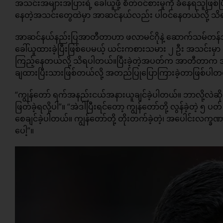
အသင်းအများအပြားရဲ့ ခေါ်ယူဖို့ စိတ်ဝင်စားမှုကို ခံနေရသူဖြစ်
နေတဲ့အသင်းတွေထဲမှာ အာဆင်နယ်လည်း ပါဝင်နေတယ်လို့ သ
အာဆင်နယ်နည်းပြအာတီတာဟာ ဖလာမင်ဂိုနဲ့ ဆောက်သမ်တန်အသင်း
ခေါ်ယူထားခဲ့ပြီးဖြစ်ပေမယ့် ယင်းကစားသမား ၂ ဦး အသင်းမှာ ခြေစ
ကြည့်နေတယ်လို့ သိရပါတယ်။ပြီးခဲ့တဲ့အပတ်က အာတီတာက
ချထားပြီးသားဖြစ်တယ်လို့ အတည်ပြုပြောကြားခဲ့တာဖြစ်ပါတ
“ကျွန်တော် ရက်အနည်းငယ်အနားယူချင်ခဲ့ပါတယ်။ ဘာလို့လဲဆိ
ဖြတ်ခဲ့ရလို့ပါ”။ “အဲဒါပြီးရင်တော့ ကျွန်တော်တို့ လွန်ခဲ့တဲ့ 
စေချင်ခဲ့ပါတယ်။ ကျွန်တော်တို့ တိုးတက်ခဲ့တဲ့၊ အပေါင်းလက္ခ
ပေါ့”။