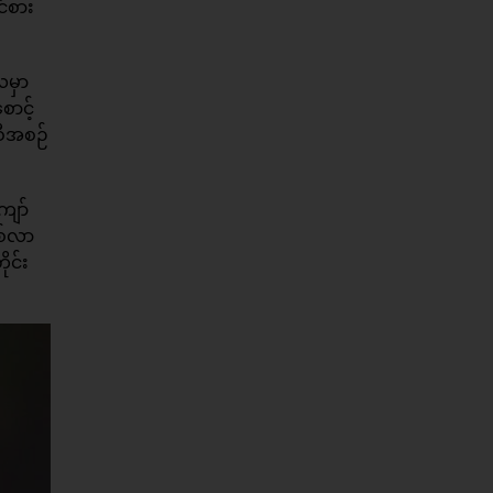
င်စား
လမှာ
ောင့်
စီအစဉ်
ျော်
ြစ်လာ
ုင်း