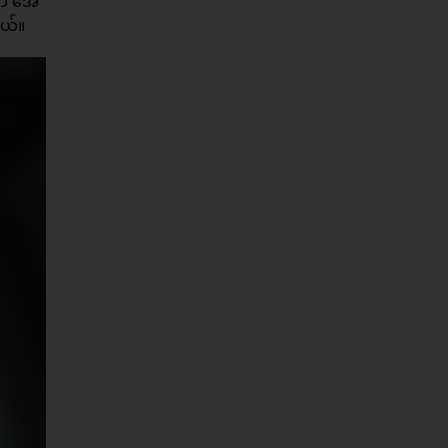
ာက် အေ
ယ်။