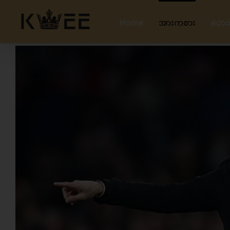
Skip
to
Home
အားကစား
တေး
content
View
Larger
Image