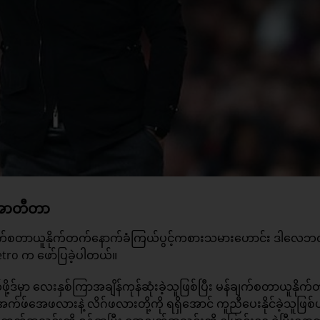
့ အာတီတာ
်စတာယူနိုက်တက်နောက်ခံကြယ်ပွင့်ကစားသမားဟောင်း ဒါလေဘ
Metro က ဖော်ပြခဲ့ပါတယ်။
မှာ လေးနှစ်ကြာအချိန်ကုန်ဆုံးခဲ့သူဖြစ်ပြီး မန်ချက်စတာယူနိုက
က်ဖ်အေဖလားနဲ့ လိဂ်ဖလားတို့ကို ရရှိအောင် ကူညီပေးနိုင်ခဲ့သူဖြစ်