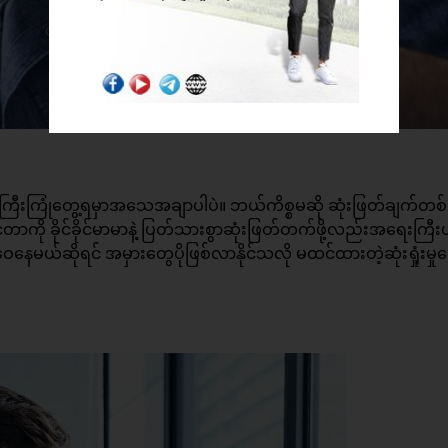
ြီးကြုံတွေ့ရမှာအသေအချာပါပဲ။ ဘယ်ကိစ္စမဆို ဆုံးဖြတ်ချက်တစ်
ာကို ခိုင်ခိုင်မာမာနဲ့ ပြတ်သားစွာဆုံးဖြတ်တက်ဖို့လည်းအရေးကြီး
ေနေမယ်ဆိုရင် အမှားတွေပိုဖြစ်လာနိုင်သလို မထင်ထားတဲ့ဆုံးရှုံးမှု