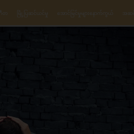
ဂီတ
မြို့ပြဆင်ယင်မှု
အောင်မြင်မှုများနောက်ကွယ်
အဆင့်