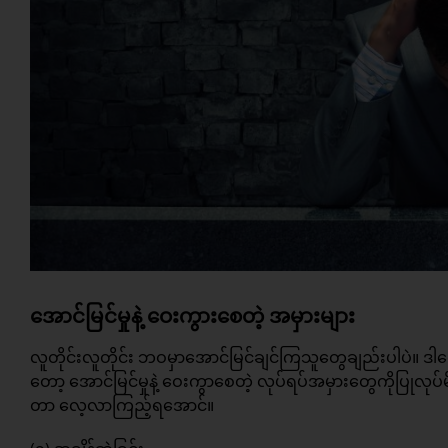
အောင်မြင်မှုနဲ့ ဝေးကွားစေတဲ့ အမှားများ
လူတိုင်းလူတိုင်း ဘဝမှာအောင်မြင်ချင်ကြသူတွေချည်းပါပဲ။ ဒါပ
တော့ အောင်မြင်မှုနဲ့ ဝေးကွာစေတဲ့ လုပ်ရပ်အမှားတွေကိုပြု
တာ လေ့လာကြည့်ရအောင်။