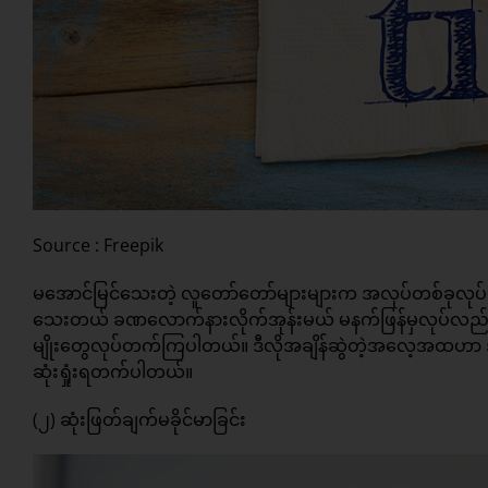
Source : Freepik
မအောင်မြင်သေးတဲ့ လူတော်တော်များများက အလုပ်တစ်ခုလုပ်
သေးတယ် ခဏလောက်နားလိုက်အုန်းမယ် မနက်ဖြန်မှလုပ်လည်းမှီပ
မျိုးတွေလုပ်တက်ကြပါတယ်။ ဒီလိုအချိန်ဆွဲတဲ့အလေ့အထဟာ အလု
ဆုံးရှုံးရတက်ပါတယ်။
(၂) ဆုံးဖြတ်ချက်မခိုင်မာခြင်း