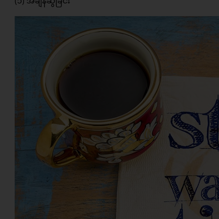
(၁) အချိန်ဆွဲခြင်း