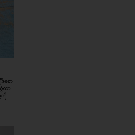
ိန်စော
ဆွဲတာ
ကို