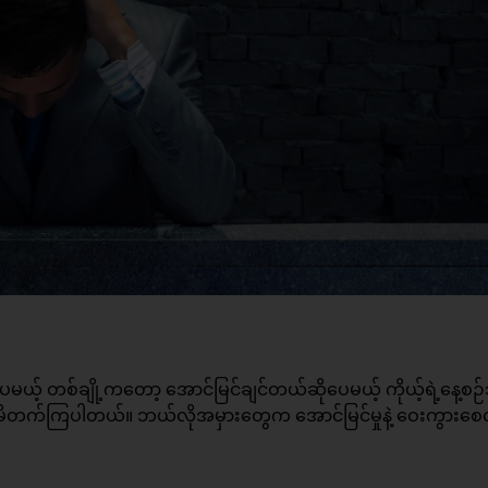
ေမယ့် တစ်ချို့ကတော့ အောင်မြင်ချင်တယ်ဆိုပေမယ့် ကိုယ့်ရဲ့နေ့စဉ
လုပ်မိတက်ကြပါတယ်။ ဘယ်လိုအမှားတွေက အောင်မြင်မှုနဲ့ ဝေးကွားစေ