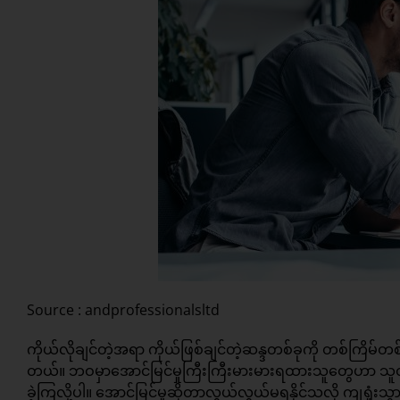
Source : andprofessionalsltd
ကိုယ်လိုချင်တဲ့အရာ ကိုယ်ဖြစ်ချင်တဲ့ဆန္ဒတစ်ခုကို တစ်ကြ
တယ်။ ဘဝမှာအောင်မြင်မှုကြီးကြီးမားမားရထားသူတွေဟာ သူတ
ခဲ့ကြလို့ပါ။ အောင်မြင်မှုဆိုတာလွယ်လွယ်မရနိုင်သလို ကျရှုံး