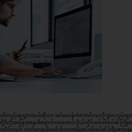
ိမ်တစ်ခါတည်းရသွားတယ်ဆိုတာ အင်မတန်ကံကောင်းသလို ရှားလည်းရှာ
ို့ဒီလိုအခြေအနေထိရောက်လာအောင်ကိုယ်တိုင်ထပ်ခါထပ်ခါ ကြို
သွားတိုင်လည်း လက်လျော့ဖို့မလိုပါဘူး။အမြဲထပ်ခါထပ်ခါ ကြိုးစားနေရ