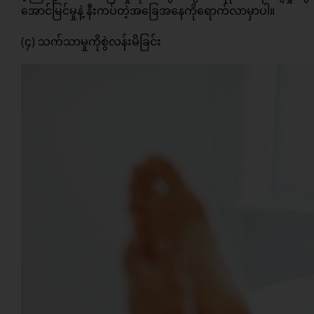
အောင်မြင်မှုနဲ့ နီးကပ်တဲ့အခြေအနေကိုရောက်လာမှာပါ။
(၄) သက်သာမှုကိုစွဲလန်းမိခြင်း