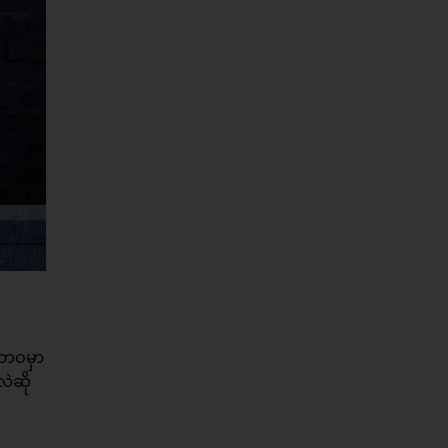
်ဘဝမှာ
လဲဆို