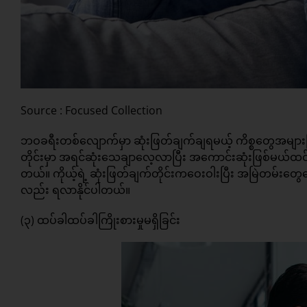
Source : Focused Collection
ဘဝခရီးတစ်လျောက်မှာ ဆုံးဖြတ်ချက်ချရမယ့် ကိစ္စတွေအများက
တိုင်းမှာ အရင်ဆုံးသေချာလေ့လာပြီး အကောင်းဆုံးဖြစ်မယ်ထင်တ
တယ်။ ကိုယ့်ရဲ့ ဆုံးဖြတ်ချက်တိုင်းကဝေးဝါးပြီး အမြဲတမ်းတွေဝ
လည်း ရလာနိုင်ပါတယ်။
(၃) ထပ်ခါထပ်ခါကြိုးစားမှုမရှိခြင်း