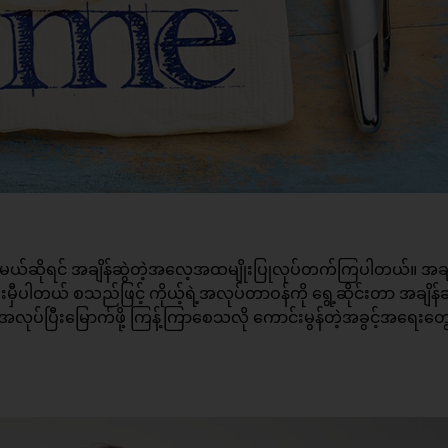
မယ်ဆိုရင် အချိန်ဆွဲတဲ့အလေ့အထမျိုးပြုလုပ်တက်ကြပါတယ်။ အချ
ါတယ် စသည်ဖြင့် ကိုယ့်ရဲ့အလုပ်တာဝန်ကို ရွေ့ဆိုင်းတာ အချိန်
ပ်ပြီးမြောက်ဖို့ ကြန့်ကြာစေသလို ကောင်းမွန်တဲ့အခွင့်အရေးတွေ