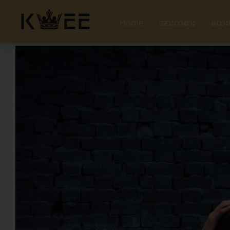
Skip
to
Home
အားကစား
တေး
content
View
Larger
Image