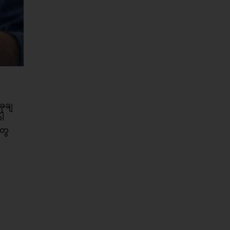
ခုချ
ပါ
တွေ