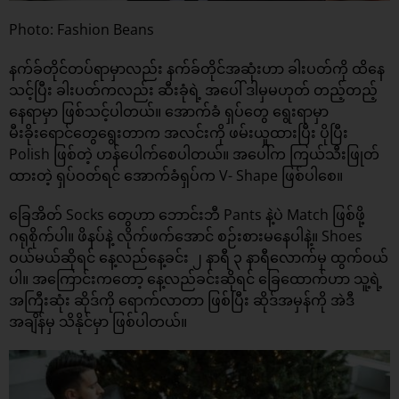
Photo: Fashion Beans
နက်ခ်တိုင်တပ်ရာမှာလည်း နက်ခ်တိုင်အဆုံးဟာ ခါးပတ်ကို ထိနေ
သင့်ပြီး ခါးပတ်ကလည်း ဆီးခုံရဲ့ အပေါ် ဒါမှမဟုတ် တည့်တည့်
နေရာမှာ ဖြစ်သင့်ပါတယ်။ အောက်ခံ ရှပ်တွေ ရွေးရာမှာ
မီးခိုးရောင်တွေရွေးတာက အလင်းကို ဖမ်းယူထားပြီး ပိုပြီး
Polish ဖြစ်တဲ့ ဟန်ပေါက်စေပါတယ်။ အပေါ်က ကြယ်သီးဖြုတ်
ထားတဲ့ ရှပ်ဝတ်ရင် အောက်ခံရှပ်က V- Shape ဖြစ်ပါစေ။
ခြေအိတ် Socks တွေဟာ ဘောင်းဘီ Pants နဲ့ပဲ Match ဖြစ်ဖို့
ဂရုစိုက်ပါ။ ဖိနပ်နဲ့ လိုက်ဖက်အောင် စဉ်းစားမနေပါနဲ့။ Shoes
ဝယ်မယ်ဆိုရင် နေ့လည်နေ့ခင်း ၂ နာရီ ၃ နာရီလောက်မှ ထွက်ဝယ်
ပါ။ အကြောင်းကတော့ နေ့လည်ခင်းဆိုရင် ခြေထောက်ဟာ သူ့ရဲ့
အကြီးဆုံး ဆိုဒ်ကို ရောက်လာတာ ဖြစ်ပြီး ဆိုဒ်အမှန်ကို အဲဒီ
အချိန်မှ သိနိုင်မှာ ဖြစ်ပါတယ်။