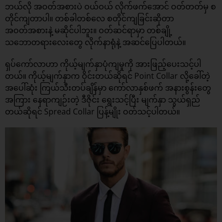
ဘယ်လို အဝတ်အစားပဲ ဝယ်ဝယ် လိုက်ဖက်အောင် ဝတ်တတ်မှ စ
တိုင်ကျတာပါ။ တစ်ခါတစ်လေ စတိုင်ကျခြင်းဆိုတာ
အဝတ်အစားနဲ့ မဆိုင်ပါဘူး။ ဝတ်ဆင်ရာမှာ တစ်ချို့
သဘောတရားလေးတွေ လိုက်နာရုံနဲ့ အဆင်ပြေပါတယ်။
ရှပ်ကော်လာဟာ ကိုယ့်မျက်နှာပုံကျမှုကို အားဖြည့်ပေးသင့်ပါ
တယ်။ ကိုယ့်မျက်နှာက ဝိုင်းတယ်ဆိုရင် Point Collar လို့ခေါ်တဲ့
အပေါ်ဆုံး ကြယ်သီးတပ်ချိန်မှာ ကော်လာနှစ်ဖက် အနားစွန်းတွေ
အကြား နေရာကျဉ်းတဲ့ ဒီဇိုင်း ရွေးသင့်ပြီး မျက်နှာ သွယ်ရှည်
တယ်ဆိုရင် Spread Collar ပြန့်မျိုး ဝတ်သင့်ပါတယ်။