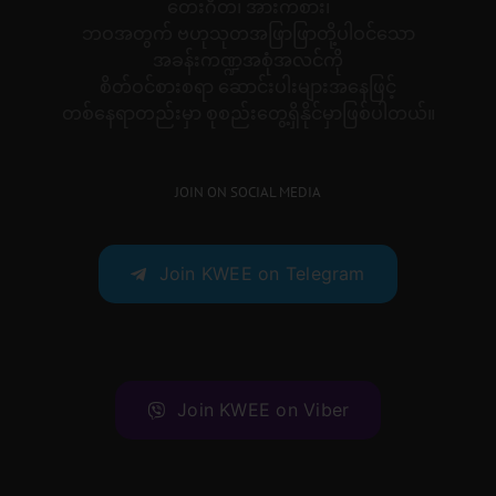
တေးဂီတ၊ အားကစား၊
ဘဝအတွက် ဗဟုသုတအဖြာဖြာတို့ပါဝင်သော
အခန်းကဏ္ဍအစုံအလင်ကို
စိတ်ဝင်စားစရာ ဆောင်းပါးများအနေဖြင့်
တစ်နေရာတည်းမှာ စုစည်းတွေ့ရှိနိုင်မှာဖြစ်ပါတယ်။
JOIN ON SOCIAL MEDIA
Join KWEE on Telegram
Join KWEE on Viber