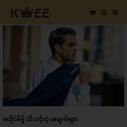
Skip
to
content
View
Larger
Image
စတိုင်မိဖို့ သိသင့်တဲ့ အချက်များ