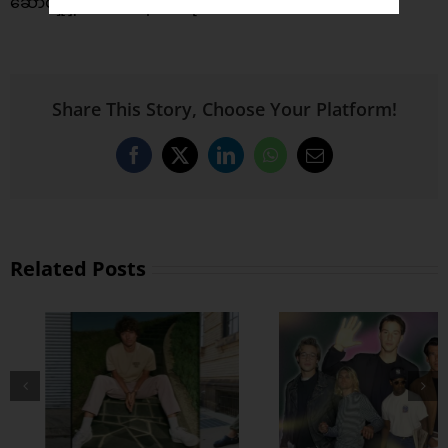
ဆောင်မှုရှိအောင် ထိန်းထားဖို့ပါပဲ။
Share This Story, Choose Your Platform!
Facebook
X
LinkedIn
WhatsApp
Email
Related Posts
အထာကျတဲ့ 90s
ဖက်ရှင်တွေ ဖြုတ်
ကြမယ်