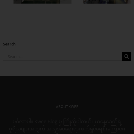
Search
Search
for:
ABOUT KWEE
မင်္ဂလာပါ။ Kwee Blog မှ ကြိုဆိုပါတယ်။ ယနေ့ခေတ်ရဲ့
ပုရိသများအတွက် အလှအပရေးရာ၊ ဖက်ရှင်ရေစီးကြောင်း၊