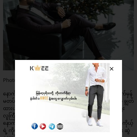
Photo: Modern Gentleman Magazine
နောက်တစ်ခုက နေကာမျက်မှန် တပ်တာ ကောင်းပေမယ့် မျက်မှန်
မတပ်ထားတဲ့ သူနဲ့ စကားပြောမယ်ဆိုရင် ကိုယ့်ရဲ့မျက်မှန်ကို ချွတ်
ထားပါ။ ဒါဟာ ယဉ်ကျေးတဲ့ အမူအယာဖြစ်သလို သိမ်မွေ့ပြီး
လူကြီးလူကောင်းဆန်တဲ့ အလေ့အကျင့်လည်း ဖြစ်ပါတယ်။
နောက်ဆုံး အကြံပြုချင်တာက ဘယ်သူနဲ့ပဲ စကားပြောပြော ကိုယ့်
ရဲ့ ကိုယ်ဟန်အမူအယာနဲ့ စကားသံကို တည်ငြိမ်အေးချမ်းပြီး ဆွဲ