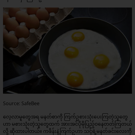
Source: SafeBee
လေ့လာမူတွေအရ မနတ်စာကို ကြက်ဥစားသုံးပေးကြတဲ့သူတွေ
ဟာ မစားသုံးတဲ့သူတွေထက် အားအင်ပိုမိုပြည့်ဝနေတတ်ကြတယ်
လို့ ဆိုထားပါတယ်။ ကဖိန်းနဲ့ကြက်ဥဟာ သင့်ရဲ့မနတ်ခင်းလေးကို