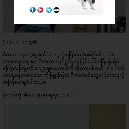
Source: Freepilk
ဂီတဟာ လူတွေရဲ့ စိတ်ခံစားမူကို ပြောင်းလဲပစ်နိူင်ပါတယ်။
လေ့လာမူတွေအရ ဂီတဟာ ပျော်ရွှင်မူကို ဖြစ်ပေါ်စေပြီး စိုးရိမ်
ကြောင်းကြမူကို လျှော့ချပေးတယ်လို့ ဆိုထားပါတယ်။ ဒါကြောင့်
သင့်ရဲ့မနတ်ခင်းလေးကို မြူးကြွတဲ့ ဂီတသံစဉ်တွေနဲ့ ဖြတ်သန်းဖို့
အကြံပေးချင်ပါတယ်။
နိုးစက်ကို အိပ်ယာနဲ့ ဝေးရာမှာ ထားပါ