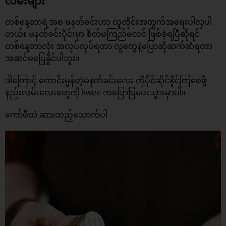
လမ်းများ
တစ်နေ့တာရဲ့အစ မနတ်ခင်းဟာ လူတိုင်းအတွက်အရေးပါလှပါ
တယ်။ မနတ်ခင်းပိုင်းမှာ စိတ်မကြည်မလင် ဖြစ်ခဲ့ရပြီဆိုရင်
တစ်နေ့တာလုံး အလုပ်လုပ်ရတာ လူတွေနဲ့ပြောဆိုဆက်ဆံရတာ
အဆင်မပြေနိူင်ပါဘူး။
ဒါကြောင့် ကောင်းမွန်တဲ့မနတ်ခင်းလေး ကိုပိုင်ဆိုင်နိူင်ကြစေဖို့
နည်းလမ်းလေးတွေကို kwee ကပြောပြပေးသွားမှာပါ။
ကော်ဖီထဲ ဆားထည့်သောက်ပါ