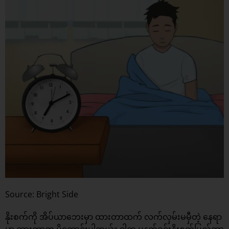
Source: Bright Side
နိုးစက်ကို အိပ်ယာဘေးမှာ ထားတာထက် လက်လှမ်းမမှီတဲ့ နေရာ
မှာ ထားတာက ပိုကောင်းပါတယ်။ ဒါက မနတ်ခင်းနိုးစက်မြည်တာ