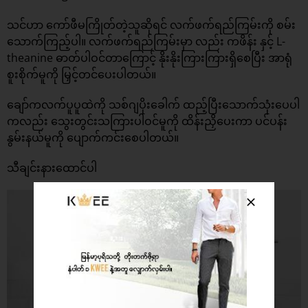
သင်ဟာ ကော်ဖီမကြိုတ်တဲ့သူဆိုရင် လက်ဖက်ရည်ကြမ်းကို စမ်း
သောက်ကြည့်ပါ။ လက်ဖက်ရည်ကြမ်းမှာ လည်း ကဖိန်း နှင့် L-
theanine ဓာတ်ပါဝင်တာကြောင့် နိုးနိုးကြားကြားရှိစေပြီး အာရုံ
စူးစိုက်မူကို မြှင့်တင်ပေးပါတယ်။
ချော်ကလက်ပူပူထဲကို သစ်ဂျပိုးခေါက် ထည့်ပြီးသောက်သုံးပေပါ
ကလည်း သွေးတွင်းသကြားပါဝင်မူကို ထိန်းညှိပေးကာ ပင်ပန်း
နွမ်းနယ်မူကို ပျောက်ကင်းစေပါတယ်။
သီချင်းနားထောင်ပါ