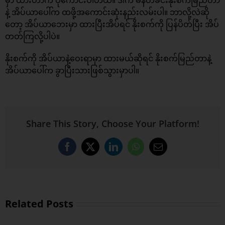
နဲ့ အိပ်ယာပေါ်က ထဖို့အကောင်းဆုံးနည်းလမ်းပါ။ ဘာလို့လဲဆို
တော့ အိပ်ယာဘေးမှာ ထားပြီးအိပ်ရင် နိုးစက်ကို ပြန်ပိတ်ပြီး အိပ်
တတ်ကြလို့ပါပဲ။
နိုးစက်ကို အိပ်ယာနဲ့ဝေးရာမှာ ထားမယ်ဆိုရင် နိုးစက်မြည်တာနဲ့
အိပ်ယာပေါ်က ခွာပြီးသားဖြစ်သွားမှာပါ။
Share This Story, Choose Your Platform!
Facebook
X
LinkedIn
WhatsApp
Email
Related Posts