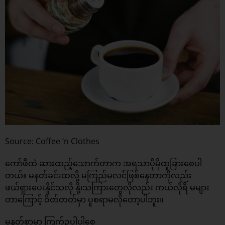
Source: Coffee ‘n Clothes
ကော်ဖီထဲ ဆားထည့်သောက်တာက အရသာပိုမိုထူခြားစေပါ
တယ်။ မနတ်ခင်းထလို့ မကြည်မလင်ဖြစ်နေတာကိုလည်း
ဖယ်ရှားပေးနိူင်သလို နို့၊သကြားတွေလိုလည်း ကယ်လိုရီ မများ
တာကြောင့် ဝိတ်တတ်မှာ ပူစရာမလိုတော့ပါဘူး။
မနတ်စာမှာ ကြက်ဥပါပါစေ