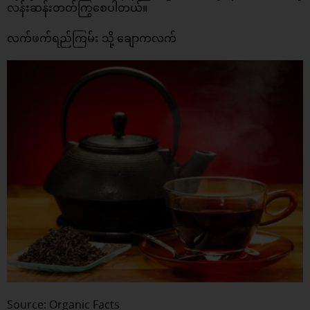
လန်းဆန်းတတ်ကြွစေပါတယ်။
လက်ဖက်ရည်ကြမ်း သို့ ချောကလက်
Source: Organic Facts