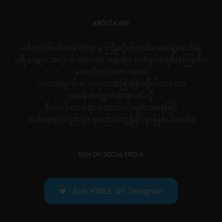
ABOUT KWEE
မင်္ဂလာပါ။ Kwee Blog မှ ကြိုဆိုပါတယ်။ ယနေ့ခေတ်ရဲ့
ပုရိသများအတွက် အလှအပရေးရာ၊ ဖက်ရှင်ရေစီးကြောင်း၊
တေးဂီတ၊ အားကစား၊
ဘဝအတွက် ဗဟုသုတအဖြာဖြာတို့ပါဝင်သော
အခန်းကဏ္ဍအစုံအလင်ကို
စိတ်ဝင်စားစရာ ဆောင်းပါးများအနေဖြင့်
တစ်နေရာတည်းမှာ စုစည်းတွေ့ရှိနိုင်မှာဖြစ်ပါတယ်။
JOIN ON SOCIAL MEDIA
Join KWEE on Telegram