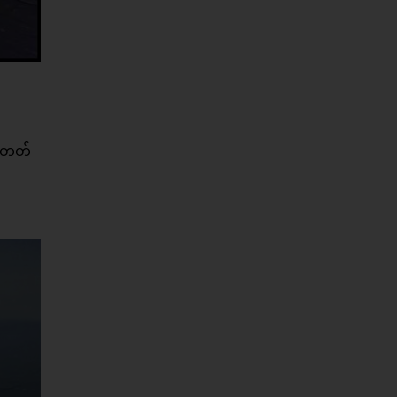
ားတတ်