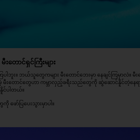
ီးတောင်ရှင်ကြီးများ
်ကြပါဘူး။ ဘယ်သူတွေကများ မီးတောင်ဘေးမှာ နေချင်ကြမှာလဲ။ မီး
 မီးတောင်တွေဟာ ကမ္ဘာလှည့်ခရီးသည်တွေကို ဆွဲဆောင်နိူင်တဲ့နေရ
နိူင်ပါတယ်။
ေကို ဖော်ပြပေးသွားမှာပါ။