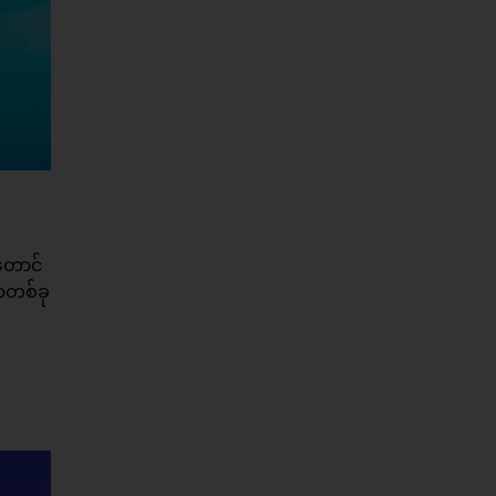
တောင်
ာတစ်ခု