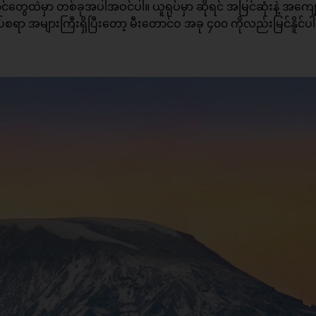
င်တွေထဲမှာ တစ်ခုအပါအဝင်ပါ။ ယူရုပ်မှာ ဆိုရင် အမြင်ဆုံးနဲ့ အကျေ
စရာ အများကြီးရှိပြီးတော့ မီးတောင်ဝ အခု ၄၀၀ ကိုလည်းမြင်နိူင်