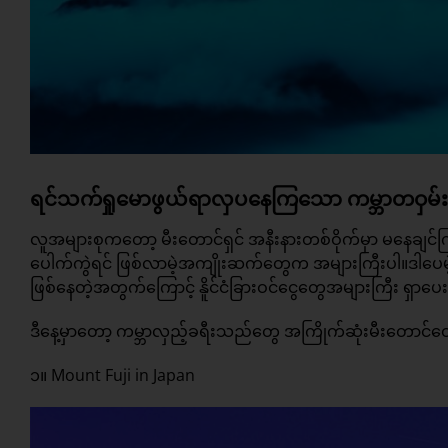
ရင်သက်ရှုမောဖွယ်ရာလှပနေကြသော ကမ္ဘာတဝှမ်း မ
လူအများစုကတော့ မီးတောင်ရှင် အနီးနားတစ်ဝိုက်မှာ မနေချင
ပေါက်ကွဲရင် ဖြစ်လာမဲ့အကျိုးဆက်တွေက အများကြီးပါ။ဒါပေမဲ့
ဖြစ်နေတဲ့အတွက်ကြောင့် နိူင်ငံခြားဝင်ငွေတွေအများကြီး ရှာပေး
ဒီနေ့မှာတော့ ကမ္ဘာလှည့်ခရီးသည်တွေ အကြိုက်ဆုံးမီးတောင်တွ
၁။ Mount Fuji in Japan