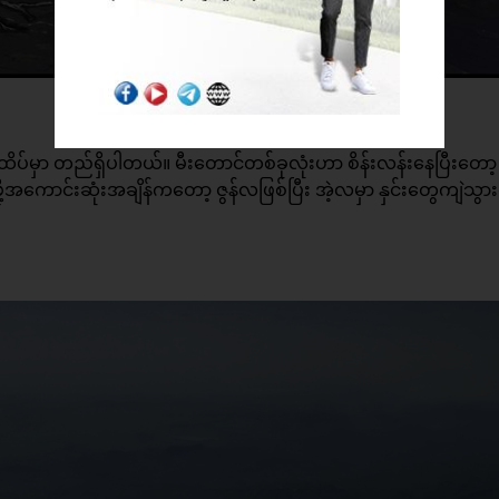
ိပ်မှာ တည်ရှိပါတယ်။ မီးတောင်တစ်ခုလုံးဟာ စိန်းလန်းနေပြီးတော့
ု့အကောင်းဆုံးအချိန်ကတော့ ဇွန်လဖြစ်ပြီး အဲ့လမှာ နှင်းတွေကျဲသွ