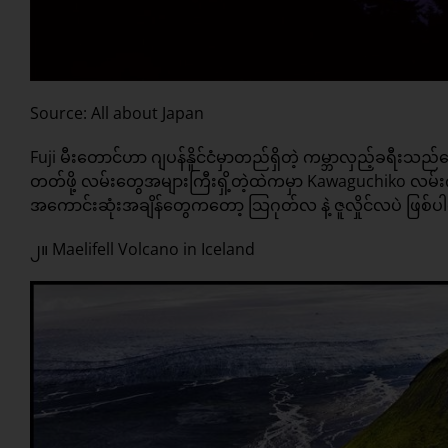
Source: All about Japan
Fuji မီးတောင်ဟာ ဂျပန်နိူင်ငံမှာတည်ရှိတဲ့ ကမ္ဘာလှည့်ခရီးသ
တတ်ဖို့ လမ်းတွေအများကြီးရှိ့တဲ့ထဲကမှာ Kawaguchiko လမ
အကောင်းဆုံးအချိန်တွေကတော့ သြဂုတ်လ နဲ့ ဇူလှိုင်လပဲ ဖြစ်
၂။ Maelifell Volcano in Iceland