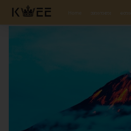
Skip
to
Home
အားကစား
တေး
content
View
Larger
Image