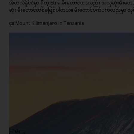
အီတလီနိူင်ငံမှာ ရှိတဲ့ Etna မီးတောင်ဟာလည်း အလှဆုံးမီးတော
ဆုံး မီးတောင်တစ်ခုဖြစ်ပါတယ်။ မီးတောင်ပက်ပက်လည်မှာ လုပ်
၄။ Mount Kilimanjaro in Tanzania