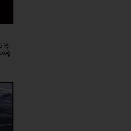
ါ်ကို
်ဖို့