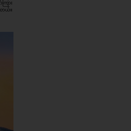
ာ်ကြား
ပါတယ်။