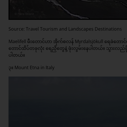
Source: Travel Tourism and Landscapes Destinations
Maelifell မီးတောင်ဟာ အိုက်စလန် Myrdalsjökull ရေခဲတောင်ထ
တောင်ထိပ်တခုလုံး ရေညှိတွေနဲ့ ဖုံးလွမ်းနေပါတယ်။ သွားလည်ဖိ
ပါတယ်။
၃။ Mount Etna in Italy