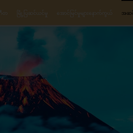
ဂီတ
မြို့ပြဆင်ယင်မှု
အောင်မြင်မှုများနောက်ကွယ်
အဆင့်