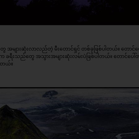
ည်တွေ အများဆုံးလာလည်တဲ့ မီးတောင်ရှင် တစ်ခုဖြစ်ပါတယ်။ တောင်ပေ
်းက ခရီးသည်တွေ အသွားအများဆုံးလမ်းပဲဖြစ်ပါတယ်။ တောင်ပေါ်တတ
ပါတယ်။