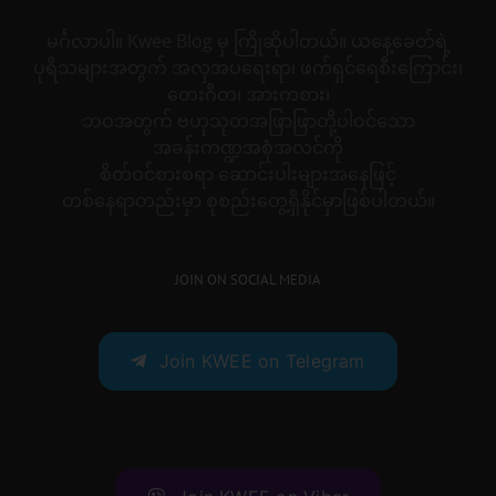
မင်္ဂလာပါ။ Kwee Blog မှ ကြိုဆိုပါတယ်။ ယနေ့ခေတ်ရဲ့
ပုရိသများအတွက် အလှအပရေးရာ၊ ဖက်ရှင်ရေစီးကြောင်း၊
တေးဂီတ၊ အားကစား၊
ဘဝအတွက် ဗဟုသုတအဖြာဖြာတို့ပါဝင်သော
အခန်းကဏ္ဍအစုံအလင်ကို
စိတ်ဝင်စားစရာ ဆောင်းပါးများအနေဖြင့်
တစ်နေရာတည်းမှာ စုစည်းတွေ့ရှိနိုင်မှာဖြစ်ပါတယ်။
JOIN ON SOCIAL MEDIA
Join KWEE on Telegram