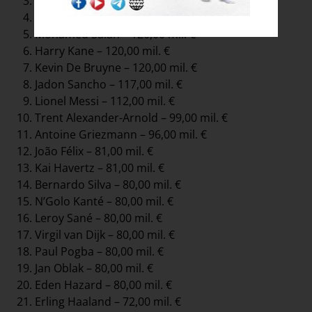
Neymar – 128,00 mil. €
Sadio Mané – 120,00 mil. €
Mohamed Salah – 120,00 mil. €
Harry Kane – 120,00 mil. €
Kevin De Bruyne – 120,00 mil. €
Jadon Sancho – 117,00 mil. €
Lionel Messi – 112,00 mil. €
Trent Alexander-Arnold – 99,00 mil. €
Antoine Griezmann – 96,00 mil. €
João Félix – 81,00 mil. €
Kai Havertz – 81,00 mil. €
Bernardo Silva – 80,00 mil. €
N’Golo Kanté – 80,00 mil. €
Leroy Sané – 80,00 mil. €
Virgil van Dijk – 80,00 mil. €
Paul Pogba – 80,00 mil. €
Jan Oblak – 80,00 mil. €
Eden Hazard – 80,00 mil. €
Erling Haaland – 72,00 mil. €