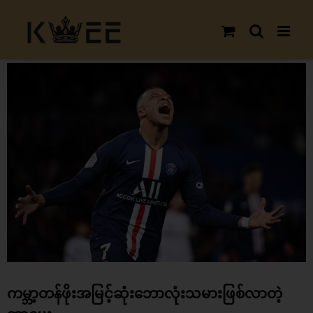
Skip
to
content
View
Larger
Image
ကမ္ဘာ့တန်ဖိုးအမြင့်ဆုံးဘောလုံးသမားဖြစ်လာတဲ့