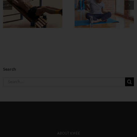
အသက်ကြီးတဲ့အထိ
လား အဖြေပေါ်မယ့
ဖလန်းဖလန်း ထဖို့
ချဲလ်ဆီးနဲ့ လီဗာပူ
စိတ်ကူးရှိလား
တို့ ထိပ်တိုက်တွေ့ဆု
ပွဲ
Search
Search
for:
ABOUT KWEE