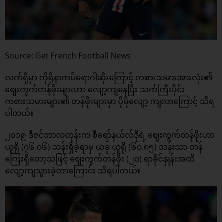
Source: Get French Football News
လက်ရှိမှာ ကိုရိုနာကပ်ရောဂါဆိုးကြောင့် ကစားသမားအားလုံး၏
ဈေးကွက်တန်ဖိုးများဟာ လျော့ကျနေပြီး သက်ကြီးပိုင်း
ကစားသမားများ၏ တန်ဖိုးများမှာ ပိုမိုလျော့ ကျလာကြောင့် သိရ
ပါတယ်။
၂၀၁၉ ဒီဇင်ဘာလတုန်းက စီရော်နယ်လ်ဒိုရဲ့ ဈေးကွက်တန်ဖိုးဟာ
ယူရို (၇၆.၀၆) သန်းရှိခဲ့ရာမှ ယခု ယူရို (၆၀.၈၅) သန်းသာ တန်
ကြေးရှိတော့သဖြင့် ဈေးကွက်တန်ဖိုး (၂၀) ရာခိုင်နှုန်းအထိ
လျော့ကျသွားခဲ့တာကြောင်း သိရပါတယ်။