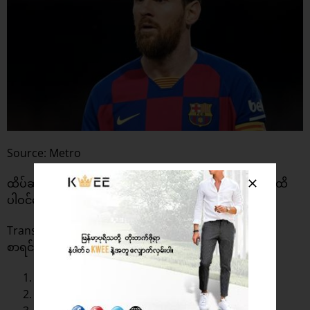
Source: Metro
ထိပ်ဆုံး(၂၀) ဦးစာရင်းထဲတွင် ပရီးမီးယားလိဂ်မှ (၁၁) ဦးအထိ
ပါဝင်နေကြောင်းလည်း သိရပါတယ်။
Transfermarkt ၏ တန်ဖိုးအမြင့်ဆုံးကစားသမား (၂၅) ဦး
စာရင်း
Kylian Mbappé – 180,00 mil. €
Raheem Sterling – 128,00 mil. €