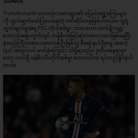
ဘာပေး
Transfermarkt ဘောလုံးသမားများ၏ ပြောင်းရွှေ့ကြေးများ
ကို တွက်ချက်ဖော်ပြပေးနေတဲ့ ဝက်ဆိုဒ်တခုဖြစ်ပါတယ်။ သူ့ရဲ့
တွက်ချက်မူအရ PSG တိုက်စစ်မှူး ဘာပေးဟာ လက်ရှိကမ္ဘာ့
ဘောလုံးဈေးကွက်တွင် တန်ဖိုးအမြင့်ဆုံးကစားသမားဖြစ်နေပြီး
နာမည်ကြီးကစားသမားတစ်ဦးဖြစ်သူ စီရော်နယ်ဒိုမှာမူ အဆင့်
(၄၀) အတွင်းပင် မဝင်ခဲ့ကြောင်း သိရှိရသည်။ ဒုတိယနေရာမှာ
တော့ လက်ရှိ မန်စီးတီးတိုက်စစ်မူး စတာလင်က ရပ်တည်နိူင်ခဲ့ပါ
တယ်။