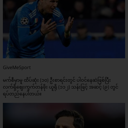
GiveMeSport
မက်စီမှာမူ ထိပ်ဆုံး (၁၀) ဦးစာရင်းတွင် ပါဝင်နေဆဲဖြစ်ပြီး
လက်ရှိဈေးကွက်တန်ဖိုး ယူရို (၁၁၂) သန်းဖြင့် အဆင့် (၉) တွင်
ရပ်တည်နေပါတယ်။