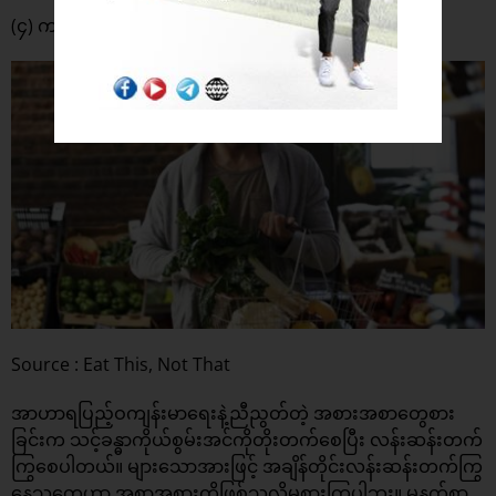
(၄) ကျန်းမာတဲ့အစားအစာတွေစားတယ်
Source : Eat This, Not That
အာဟာရပြည့်ဝကျန်းမာရေးနဲ့ညီညွတ်တဲ့ အစားအစာတွေစား
ခြင်းက သင့်ခန္ဓာကိုယ်စွမ်းအင်ကိုတိုးတက်စေပြီး လန်းဆန်းတက်
ကြွစေပါတယ်။ များသောအားဖြင့် အချိန်တိုင်းလန်းဆန်းတက်ကြွ
နေသူတွေဟာ အစာအစားကိုဖြစ်သလိုမစားကြပါဘူး။ မနက်စာ