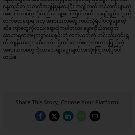
နေ့လည်စာ ညစာကိုအချိန်မှန်စားပြီး အချိုဓာတ် အငံဓာတ်များတဲ့
အစားအစာတွေကိုလည်းလျော့စားကြပါတယ်။ အချိုရည်တွေ ကို
လက်စထရောများတဲ့ အစားအစာတွေ ကယ်လိုရီပါဝင်မှုများတဲ့
ဆီကြော်တွေကိုလည်းရှောင်ကြပါတယ်။ ခန္ဓာကိုယ်အတွက်
အာဟာရဓာတ်များစွာပေးစွမ်းတဲ့ လက်ဆတ်တဲ့ ဟင်းသီးဟင်းရွှ
က် ကျန်းမာတဲ့အဆီဓာတ် ပရိုတင်းဓာတ်စတဲ့အာဟာရပြည့်တဲ့
အစားအစာတွေကိုသာသေချာရွေးချယ်စားသုံးကြတာဖြစ်ပါ
တယ်။
Share This Story, Choose Your Platform!
Facebook
X
LinkedIn
WhatsApp
Email