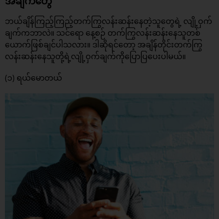
အချက်တွေ
ဘယ်ချိန်ကြည့်ကြည့်တက်ကြွလန်းဆန်းနေတဲ့သူတွေရဲ့ လျို့ဝှက်
ချက်ကဘာလဲ။ သင်ရော နေ့စဉ် တက်ကြွလန်းဆန်းနေသူတစ်
ယောက်ဖြစ်ချင်ပါသလား။ ဒါဆိုရင်တော့ အချိန်တိုင်းတက်ကြွ
လန်းဆန်းနေသူတို့ရဲ့လျို့ဝှက်ချက်ကိုပြောပြပေးပါမယ်။
(၁) ရယ်မောတယ်