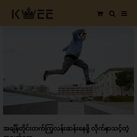
Skip
to
content
View
Larger
Image
အချိန်တိုင်းတက်ကြွလန်းဆန်းနေဖို့ လိုက်နာသင့်တဲ့