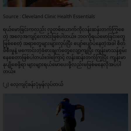
Source : Cleveland Clinic Health Essentials
ရယ်မောခြင်းကလည်း လူတစ်ယောက်ကိုလန်းဆန်းတက်ကြွစေ
တဲ့ အလေ့အကျင့်ကောင်းဖြစ်ပါတယ်။ ဘဝကိုရယ်မောခြင်းတွေ
ဖြစ်စေတဲ့ အရာတွေများများလုပ်ပြီး ပျော်ပျော်ပဲနေတဲ့အခါ စိတ်
ဖိစီးမှုနဲ့ မကောင်းတဲ့ခံစားချက်တွေလျော့ကျပြီး ကျန်းမာသန်စွမ်း
နေစေတာဖြစ်ပါတယ်။ဒါကြောင့် လန်းဆန်းတက်ကြွပြီး ကျန်းမာ
နုပျိုစေဖို့ရာ များများရယ်မောပေးဖို့လည်းမဖြစ်မနေလိုအပ်ပါ
တယ်။
(၂) လေ့ကျင့်ခန်းပုံမှန်လုပ်တယ်