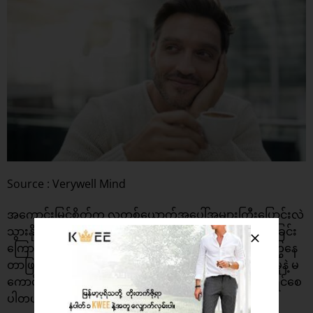
Source : Verywell Mind
အကောင်းမြင်စိတ်က လူတစ်ယောက်အပေါ်အများကြီးပြောင်းလဲ
သွားနိုင်ပါတယ်။ များသောအားဖြင့်အကောင်းမြင်စိတ်ထားခြင်း
ကြောင်း စိတ်ဖိစီးမှုတွေတော်ရုံမခံစားရပဲ လန်းဆန်းတက်ကြွနေ
တာဖြစ်ပါတယ်။ အကောင်းမြင်စိတ်က တကယ်ပဲ စိတ်ဖိစီးမှုနဲ့ မ
ကောင်းတဲ့ခံစားချက်တွေကိုလျော့ကျစေပြီး တက်ကြွပျော်ရွှင်စေ
ပါတယ်။