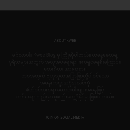
ABOUT KWEE
မင်္ဂလာပါ။ Kwee Blog မှ ကြိုဆိုပါတယ်။ ယနေ့ခေတ်ရဲ့
ပုရိသများအတွက် အလှအပရေးရာ၊ ဖက်ရှင်ရေစီးကြောင်း၊
တေးဂီတ၊ အားကစား၊
ဘဝအတွက် ဗဟုသုတအဖြာဖြာတို့ပါဝင်သော
အခန်းကဏ္ဍအစုံအလင်ကို
စိတ်ဝင်စားစရာ ဆောင်းပါးများအနေဖြင့်
တစ်နေရာတည်းမှာ စုစည်းတွေ့ရှိနိုင်မှာဖြစ်ပါတယ်။
JOIN ON SOCIAL MEDIA