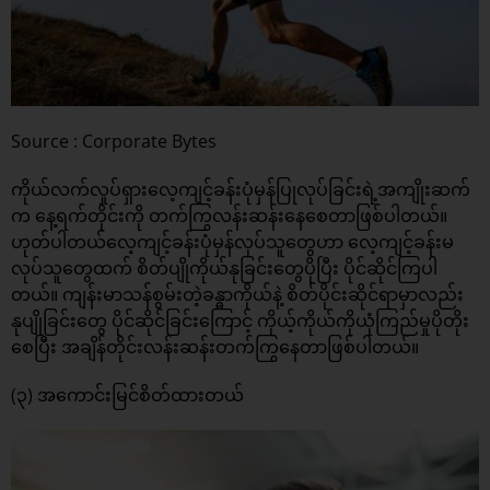
Source : Corporate Bytes
ကိုယ်လက်လှုပ်ရှားလေ့ကျင့်ခန်းပုံမှန်ပြုလုပ်ခြင်းရဲ့အကျိုးဆက်
က နေ့ရက်တိုင်းကို တက်ကြွလန်းဆန်းနေစေတာဖြစ်ပါတယ်။
ဟုတ်ပါတယ်လေ့ကျင့်ခန်းပုံမှန်လုပ်သူတွေဟာ လေ့ကျင့်ခန်းမ
လုပ်သူတွေထက် စိတ်ပျိုကိုယ်နုခြင်းတွေပိုပြီး ပိုင်ဆိုင်ကြပါ
တယ်။ ကျန်းမာသန်စွမ်းတဲ့ခန္ဓာကိုယ်နဲ့ စိတ်ပိုင်းဆိုင်ရာမှာလည်း
နုပျိုခြင်းတွေ ပိုင်ဆိုင်ခြင်းကြောင့် ကိုယ့်ကိုယ်ကိုယုံကြည်မှုပိုတိုး
စေပြီး အချိန်တိုင်းလန်းဆန်းတက်ကြွနေတာဖြစ်ပါတယ်။
(၃) အကောင်းမြင်စိတ်ထားတယ်