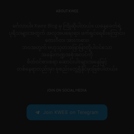
ABOUT KWEE
မင်္ဂလာပါ။ Kwee Blog မှ ကြိုဆိုပါတယ်။ ယနေ့ခေတ်ရဲ့
ပုရိသများအတွက် အလှအပရေးရာ၊ ဖက်ရှင်ရေစီးကြောင်း၊
တေးဂီတ၊ အားကစား၊
ဘဝအတွက် ဗဟုသုတအဖြာဖြာတို့ပါဝင်သော
အခန်းကဏ္ဍအစုံအလင်ကို
စိတ်ဝင်စားစရာ ဆောင်းပါးများအနေဖြင့်
တစ်နေရာတည်းမှာ စုစည်းတွေ့ရှိနိုင်မှာဖြစ်ပါတယ်။
JOIN ON SOCIAL MEDIA
Join KWEE on Telegram