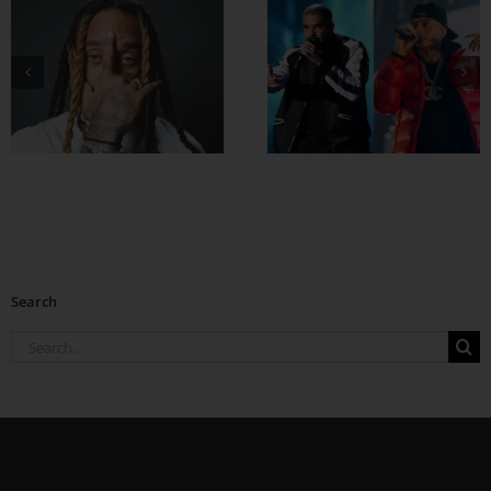
Drake နဲ့ Central
Cee တို့ ပေါင်းဖြုတ်
ထားတဲ့ Which One
Search
Search
for: