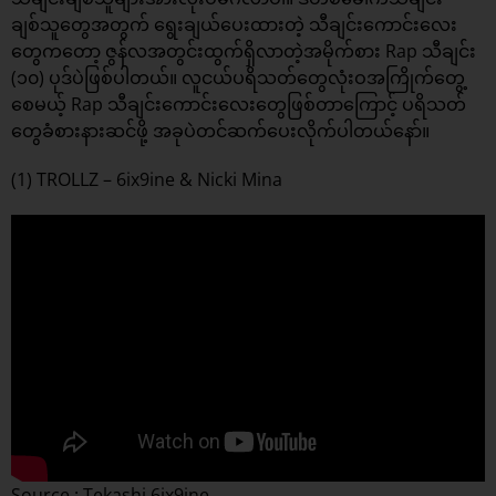
ချစ်သူတွေအတွက် ရွေးချယ်ပေးထားတဲ့ သီချင်းကောင်းလေး
တွေကတော့ ဇွန်လအတွင်းထွက်ရှိလာတဲ့အမိုက်စား Rap သီချင်း
(၁၀) ပုဒ်ပဲဖြစ်ပါတယ်။ လူငယ်ပရိသတ်တွေလုံးဝအကြိုက်တွေ့
စေမယ့် Rap သီချင်းကောင်းလေးတွေဖြစ်တာကြောင့် ပရိသတ်
တွေခံစားနားဆင်ဖို့ အခုပဲတင်ဆက်ပေးလိုက်ပါတယ်နော်။
(1) TROLLZ – 6ix9ine & Nicki Mina
Source : Tekashi 6ix9ine