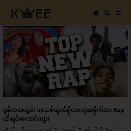
Skip
to
content
View
Larger
Image
ဇွန်လအတွင်း အသစ်ထွက်ရှိလာတဲ့အမိုက်စား Rap
သီချင်းကောင်းများ
သီချင်းချစ်သူများအားလုံးပဲမင်္ဂလာပါ။ ဒီတစ်ခေါက်သီချင်း