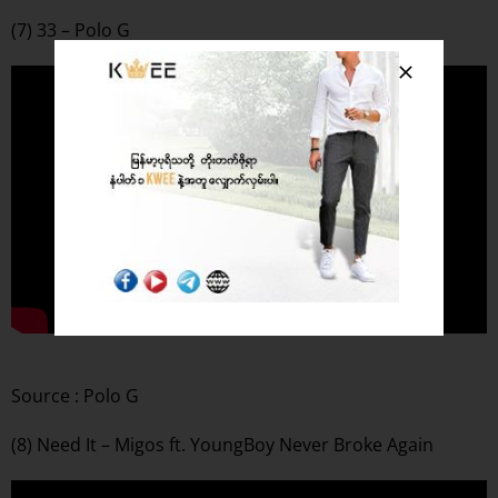
(7) 33 – Polo G
Source : Polo G
(8) Need It – Migos ft. YoungBoy Never Broke Again