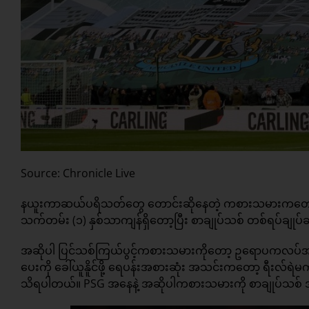
Source: Chronicle Live
နယူးကာဆယ်ပရိသတ်တွေ တောင်းဆိုနေတဲ့ ကစားသမားကတော့ 
သက်တမ်း (၁) နှစ်သာကျန်ရှိတော့ပြီး စာချုပ်သစ် တစ်ရပ်ချုပ်ဆို
အဆိုပါ ပြင်သစ်ကြယ်ပွင့်ကစားသမားကိုတော့ ဥရောပကလပ်အသင
ပေးကို ခေါ်ယူနိူင်ဖို့ ရေပန်းအစားဆုံး အသင်းကတော့ ရီးလ်ရဲ
သိရပါတယ်။ PSG အနေနဲ့ အဆိုပါကစားသမားကို စာချုပ်သစ် အမြ