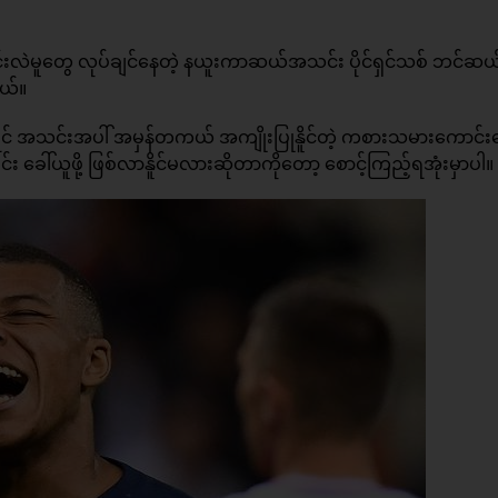
ာင်းလဲမူတွေ လုပ်ချင်နေတဲ့ နယူးကာဆယ်အသင်း ပိုင်ရှင်သစ် ဘင်ဆယ
ယ်။
ုရင် အသင်းအပါ် အမှန်တကယ် အကျိုးပြုနိူင်တဲ့ ကစားသမားကောင်း
ခေါ်ယူဖို့ ဖြစ်လာနိူင်မလားဆိုတာကိုတော့ စောင့်ကြည့်ရအုံးမှာပါ။