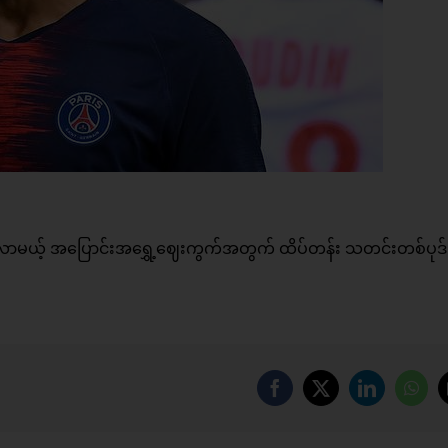
 လာမယ့် အပြောင်းအရွှေ့ဈေးကွက်အတွက် ထိပ်တန်း သတင်းတစ်ပုဒ်
Facebook
X
LinkedIn
Wha