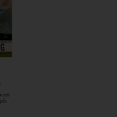
။
်။ ဘာ
ာင်း