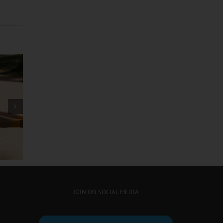
သမင်လား ကျားလား အဖြေ
ဖလန်းဖ
ပေါ်မယ့် ချဲလ်ဆီးနဲ့ လီဗာပူးတို့
ရှိလား
ထိပ်တိုက်တွေ့ဆုံပွဲ
JOIN ON SOCIAL MEDIA