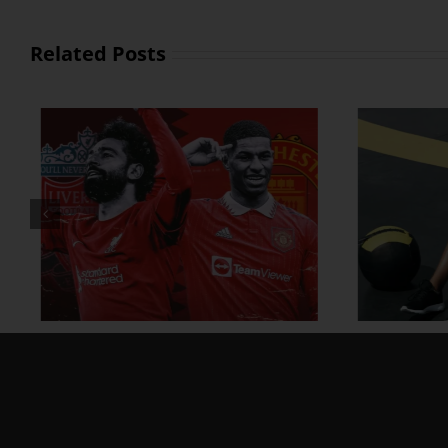
Related Posts
ထိထိရောက်ရောက် ဗိုက်ခေါက်
အိမ်
အဆီတွေ ချဖို့
ဗ