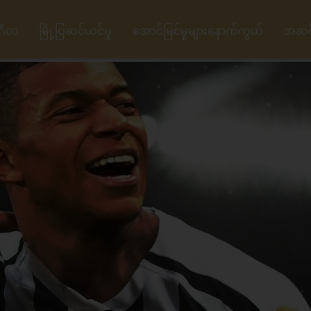
ဂီတ
မြို့ပြဆင်ယင်မှု
အောင်မြင်မှုများနောက်ကွယ်
အဆင့်