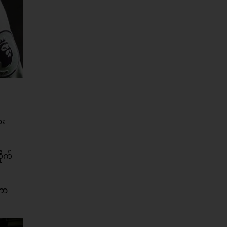
ား
ိုက်
ဟာ