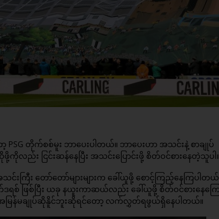
PSG တိုက်စစ်မူး ဘာပေးပါတယ်။ ဘာပေးဟာ အသင်းနဲ့ စာချုပ်
ဖို့ကိုလည်း ငြင်းဆန်နေပြီး အသင်းပြောင်းဖို့ စိတ်ဝင်စားနေတဲ့သူပါ
်းကြီး တော်တော်များများက ခေါ်ယူဖို့ စောင့်ကြည့်နေကြပါတယ
မက်ဒရစ် ဖြစ်ပြီး ယခု နယူးကာဆယ်လည်း ခေါ်ယူဖို့ စိတ်ဝင်စားနေကြေ
န်မချုပ်ဆိုနိူင်ဘူးဆိုရင်တော့ လက်လွှတ်ရဖွယ်ရှိနေပါတယ်။