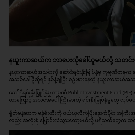
နယူးကာဆယ်က ဘာပေးကိုခေါ်ယူမယ်လို့ သတင်းမ
နယူးကာဆယ်အသင်းကို ဆော်ဒီရင်းနှီးမြှုပ်နှံမှု ကုမ္ပဏီတခုက
အသစ်ခေါ်ဖို့ဆိုရင် နှစ်နဲ့ချီပြီး စဉ်းစားနေတဲ့ နယူးကာဆယ်အသင
ဆော်ဒီရင်းနှီးမြှုပ်နှံမှု ကုမ္ပဏီ Public Investment Fund 
တာကြောင့် အသင်အပေါ် ကြီးမားတဲ့ ရင်းနှီးမြုပ်နှံမူတွေ လုပ်
ရှိတ်မန်ဆာက မန်စီးတီးကို ဝယ်ယူလိုက်ပြီးနောက်ပိုင်း အကြ
လည်း အလုံးစုံ ပြောင်းလဲသွားတော့မယ်လို့ ပရိသတ်တွေက 