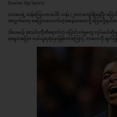
Source: Sky Sports
ဘားပေရဲ့ တန်ကြေးဟာ ပေါင် သန်း (၂၀၀) ကျော်ရှိနေပြီး ပြေ
အတွက်တော့ မပြောပလောက်တဲ့အနေအထားလို့ ပြောလို့ရပါတ
ဒါပေမယ့် အသင်းကိုထိရောက်တဲ့ ပြောင်းလဲမူတွေ လုပ်မယ်ဆိ
အများအပြား ဝယ်ယူရအုံးမှာဖြစ်တာကြောင့် ဘာပေးကို ချက်ခြင်း 