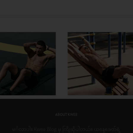
တွင်း လေ့ကျင့်ခန်း တွေနဲ့
အသက်ကြီးတဲ့အထိ 
ိုက်အဆီတွေ ဒီလိုဖြုတ်
လန်း ထဖို့ စိတ်ကူး
ABOUT KWEE
မင်္ဂလာပါ။ Kwee Blog မှ ကြိုဆိုပါတယ်။ ယနေ့ခေတ်ရဲ့