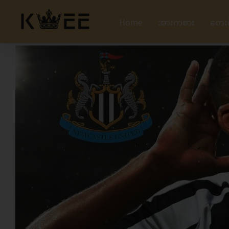
Skip
to
Home
အားကစား
တေး
content
View
Larger
Image