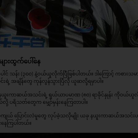
ျားထွက်ပေါ်နေ
 ပေါင် သန်း (၃၀၀) နဲ့ဝယ်ယူလိုက်ပြီဖြစ်ပါတယ်။ ဒါကြောင့် ကစားသမ
်းရဲ့ အချိန်တွေ ကုန်လွန်သွားပြီလို ယူဆလို့ရမှာပါ။
(PIF) နယူးကာဆယ်အသင်းရဲ့ ရှယ်ယာပမာဏ (၈၀) ရာခိုင်နှုန်း ကိုဝယ်ယူလ
မယ်လို့ ပရိသတ်တွေက မျှော်မှန်းနေကြတာပါ။
ီးအကျယ် ပြောင်းလဲမူတွေ လုပ်ခဲ့သလိုမျိုး ယခု နယူးကာဆယ်အသင်း
ထင်နေကြပါတယ်။