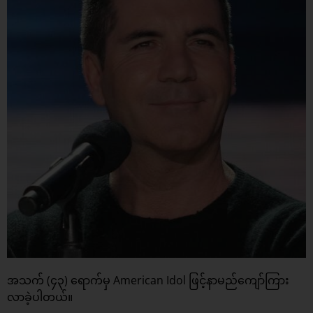
အသက် (၄၃) ရောက်မှ American Idol ဖြင့်နာမည်ကျော်ကြား
လာခဲ့ပါတယ်။