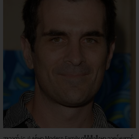
အသက် (၄၂) နှစ်မှာ Modern Family တီဗီစီးရီးမှာ သရုပ်ဆောင်