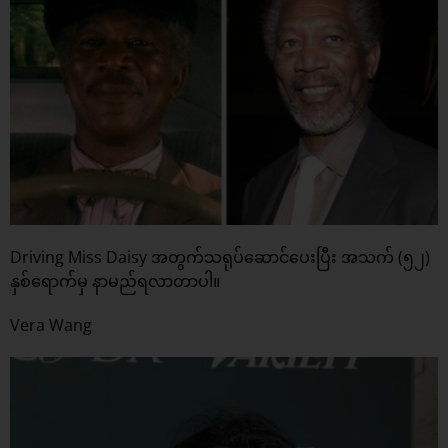
Driving Miss Daisy အတွက်သရုပ်ဆောင်ပေးပြီး အသက် (၅၂)
နှစ်ရောက်မှ နာမည်ရလာတာပါ။
Vera Wang