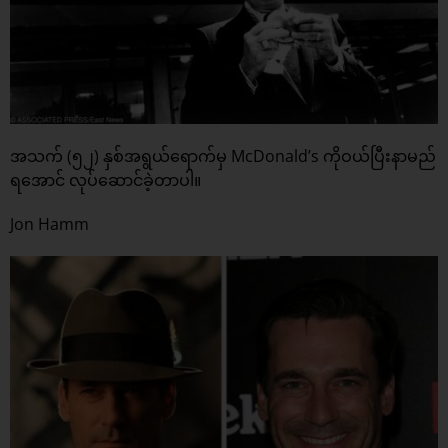
အသက် (၅၂) နှစ်အရွယ်ရောက်မှ McDonald’s ကိုဝယ်ပြီးနာမည်
ရအောင် လုပ်ဆောင်ခဲ့တာပါ။
Jon Hamm