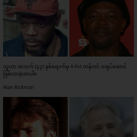
သူဟာ အသက် (၄၃) နှစ်ရောက်မှ A-list တန်းဝင် သရုပ်ဆောင်
ဖြစ်လာခဲ့တာပါ။
Alan Rickman