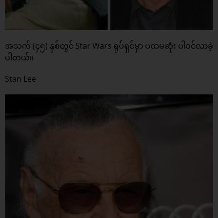
အသက် (၄၅) နှစ်တွင် Star Wars ရုပ်ရှင်မှာ ပထမဆုံး ပါဝင်လာခဲ့
ပါတယ်။
Stan Lee