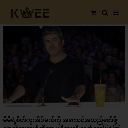
Skip
to
content
View
Larger
Image
မိမိရဲ့စိတ်ကူးအိပ်မက်ကို အကောင်အထည်ဖော်ဖို့