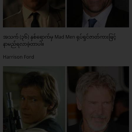
အသက် (၃၆) နှစ်ရောက်မှ Mad Men ရုပ်ရှင်ဇာတ်ကားဖြင့်
နာမည်ရလာခဲ့တာပါ။
Harrison Ford