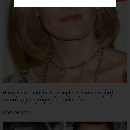
Harry Potter and the Philosopher’s Stone စာအုပ်ကို
အသက် (၃၂) ရောက်မှထုတ်ဝေခဲ့ပါတယ်။
Liam Neeson