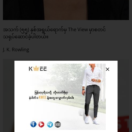
အသက် (၅၅) နှစ်အရွယ်ရောက်မှ The View မှာစတင်
သရုပ်ဆောင်ခဲ့ပါတယ်။
J. K. Rowling