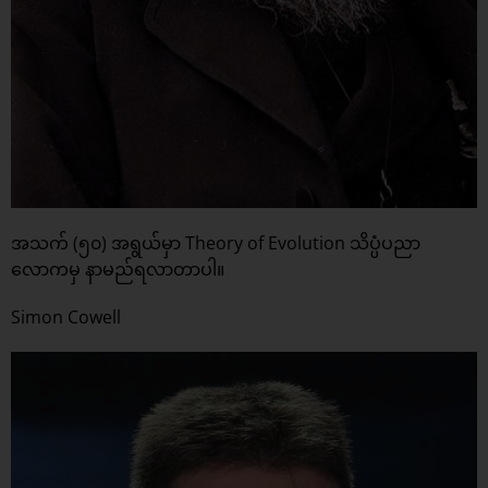
အသက် (၅၀) အရွယ်မှာ Theory of Evolution သိပ္ပံပညာ
လောကမှ နာမည်ရလာတာပါ။
Simon Cowell