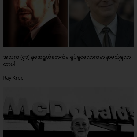
အသက် (၄၁) နှစ်အရွယ်ရောက်မှ ရုပ်ရှင်လောကမှာ နာမည်ရလာ
တာပါ။
Ray Kroc