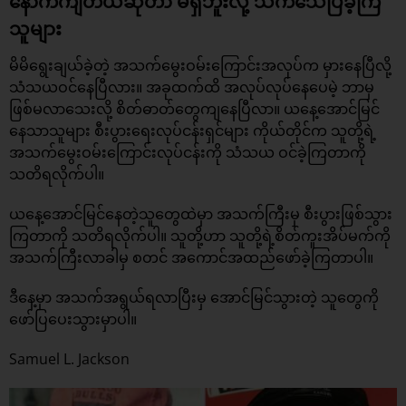
နောက်ကျတယ်ဆိုတာ မရှိဘူးလို့ သက်သေပြခဲ့ကြ
သူများ
မိမိရွေးချယ်ခဲ့တဲ့ အသက်မွေးဝမ်းကြောင်းအလုပ်က မှားနေပြီလို့
သံသယဝင်နေပြီလား။ အခုထက်ထိ အလုပ်လုပ်နေပေမဲ့ ဘာမှ
ဖြစ်မလာသေးလို့ စိတ်ဓာတ်တွေကျနေပြီလာ။ ယနေ့အောင်မြင်
နေသာသူများ စီးပွားရေးလုပ်ငန်းရှင်များ ကိုယ်တိုင်က သူတို့ရဲ့
အသက်မွေးဝမ်းကြောင်းလုပ်ငန်းကို သံသယ ဝင်ခဲ့ကြတာကို
သတိရလိုက်ပါ။
ယနေ့အောင်မြင်နေတဲ့သူတွေထဲမှာ အသက်ကြီးမှ စီးပွားဖြစ်သွား
ကြတာကို သတိရလိုက်ပါ။ သူတို့ဟာ သူတို့ရဲ့စိတ်ကူးအိပ်မက်ကို
အသက်ကြီးလာခါမှ စတင် အကောင်အထည်ဖော်ခဲ့ကြတာပါ။
ဒီနေ့မှာ အသက်အရွယ်ရလာပြီးမှ အောင်မြင်သွားတဲ့ သူတွေကို
ဖော်ပြပေးသွားမှာပါ။
Samuel L. Jackson