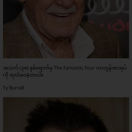
အသက် (၃၈) နှစ်ရောက်မှ The Fantastic Four ကာတွန်းစာအုပ်
ကို ထုတ်ဝေခဲ့တာပါ။
Ty Burrell