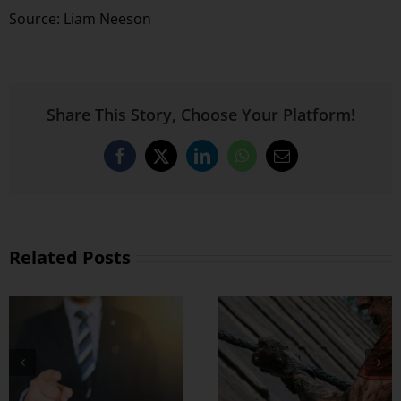
Source: Liam Neeson
Share This Story, Choose Your Platform!
Facebook
X
LinkedIn
WhatsApp
Email
Related Posts
ေဆိုဒ် ကြီးကြီး
းသေး အဆိပ်
အကောင်းမြင်စိတ်နဲ့
င်းဖို့က အဓိက
ကွီးတို့ ဘဝကို