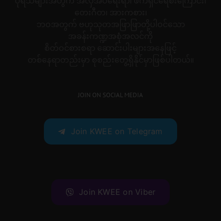
ပုရိသများအတွက် အလှအပရေးရာ၊ ဖက်ရှင်ရေစီးကြောင်း၊
တေးဂီတ၊ အားကစား၊
ဘဝအတွက် ဗဟုသုတအဖြာဖြာတို့ပါဝင်သော
အခန်းကဏ္ဍအစုံအလင်ကို
စိတ်ဝင်စားစရာ ဆောင်းပါးများအနေဖြင့်
တစ်နေရာတည်းမှာ စုစည်းတွေ့ရှိနိုင်မှာဖြစ်ပါတယ်။
JOIN ON SOCIAL MEDIA
Join KWEE on Telegram
Join KWEE on Viber