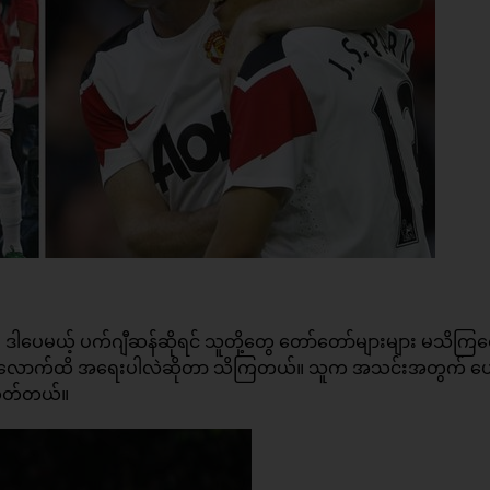
ဒါပေမယ့် ပက်ဂျီဆန်ဆိုရင် သူတို့တွေ တော်တော်များများ မသိကြတ
် ဘယ်လောက်ထိ အရေးပါလဲဆိုတာ သိကြတယ်။ သူက အသင်းအတွက် ပ
းတတ်တယ်။