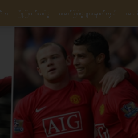
ဂီတ
မြို့ပြဆင်ယင်မှု
အောင်မြင်မှုများနောက်ကွယ်
အဆင့်