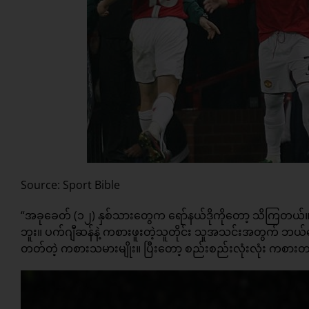
Source: Sport Bible
“အခုခေတ် (၁၂) နှစ်သားတွေက ရော်နယ်ဒိုကိုတော့ သိကြတယ်။ 
ဘူး။ ပက်ဂျီဆန်နဲ့ ကစားဖူးတဲ့သူတိုင်း သူအသင်းအတွက
တတ်တဲ့ ကစားသမားမျိုး။ ပြီးတော့ စည်းစည်းလုံးလုံး ကစာ