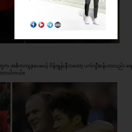
းဂိုးတွေက အဓိကကျခဲ့ပေမယ့် ဝိန်းရွန်းနီကတော့ ပက်ဂျီဆန်ဟာလည်း ရော
ိုထားပါတယ်။