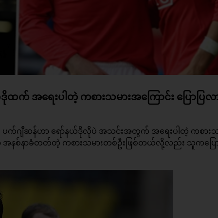
နယ်ဒိုထက် အရေးပါတဲ့ ကစားသမားအကြောင်း ပြောပြလာ
 ပက်ဂျီဆန်ဟာ ရော်နယ်ဒိုလိုပဲ အသင်းအတွက် အရေးပါတဲ့ ကစား
ဆန်ဟာ အနစ်နာခံတတ်တဲ့ ကစားသမားတစ်ဦးဖြစ်တယ်လို့လည်း သူကပြေ