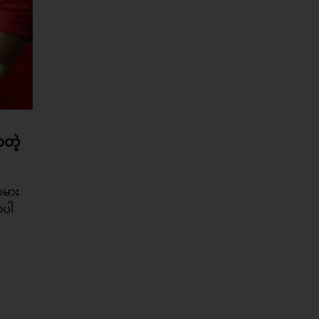
တဲ့
သမား
ာပါ