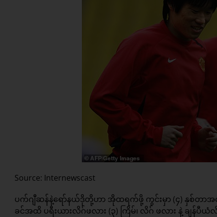
Source: Internewscast
ပက်ဂျီဆန်နဲ့ရော်နယ်ဒိုတို့ဟာ အိုထရက်ဖို့ ကွင်းမှာ (၄) နှစ်တာအ
ခင်အထိ ပရီးယားလိဂ်ဖလား (၃) ကြိမ်၊ လိဂ် ဖလား နဲ့ ချန်ပီယံလိ