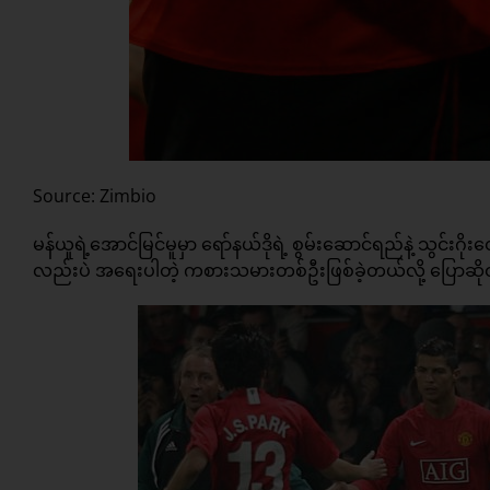
Source: Zimbio
မန်ယူရဲ့အောင်မြင်မူမှာ ရော်နယ်ဒိုရဲ့ စွမ်းဆောင်ရည်နဲ့ သွင်
လည်းပဲ အရေးပါတဲ့ ကစားသမားတစ်ဦးဖြစ်ခဲ့တယ်လို့ ပြောဆ