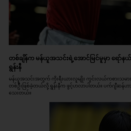
တစ်ချိန်က မန်ယူအသင်းရဲ့အောင်မြင်မူမှာ ရော်
ရွန်းနီ
မန်ယူအသင်းအတွက် ကိုးရီးယားလူမျိုး ကွင်းလယ်ကစားသမား
တစ်ဦိးဖြစ်ခဲ့တယ်လို့ ရွန်းနီက ဖွင့်ဟလာပါတယ်။ ပက်ဂျီ
သေးတယ်။