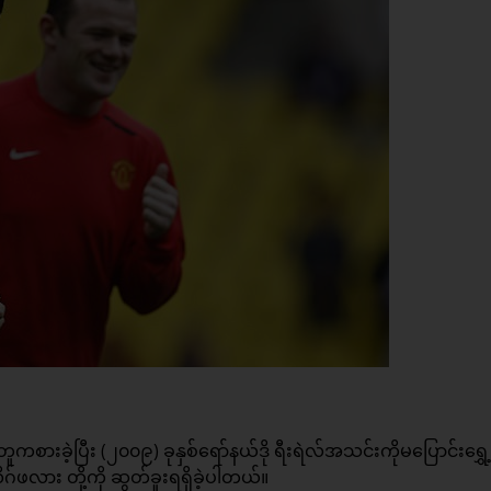
တူကစားခဲ့ပြီး (၂၀၀၉) ခုနှစ်ရော်နယ်ဒို ရီးရဲလ်အသင်းကိုမပြောင်းရွှေ
ဂ်ဖလား တို့ကို ဆွတ်ခူးရရှိခဲ့ပါတယ်။