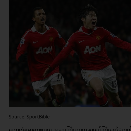
Source: SportBible
ဘောလုံးအားကစားမှာ အရေးကြီးတာက နာမည်ကြီးနေဖို့မဟုတ်