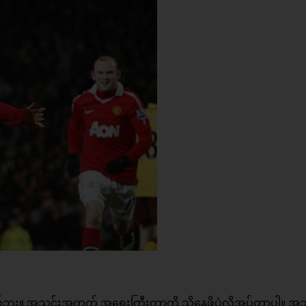
ဘူး။ အသင်းအတွက် အရေးကြီးတာကို သိနေဖို့ပဲလိုအပ်တာပါ။ အ