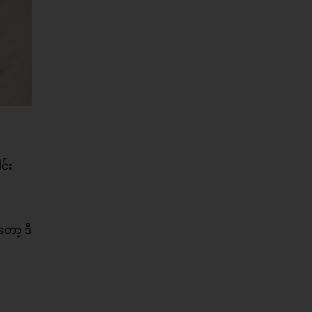
င်း
ော့ ဒီ