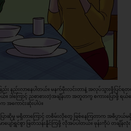
ည်း နည်းလာနေပါတယ်။ မနက်မိုးလင်းတာနဲ့ အလုပ်သွားဖို့ပြင်ရတ
ယ်။ ဒါကြောင့် ညစာစားတဲ့အချိန်ဟာ အတူတကွ စကားပြောဖို့ ရယ်မော
ာက အကောင်းဆုံးပါပဲ။
ဆိုမူ မရှိတာကြောင့် တစိမ်းလိုတွေ ဖြစ်နေကြတာက အဓိပ္ပာယ်မရှ
ော်ရွှင်စွာ ဖြတ်သန်းနိူင်ကြဖို့ လိုအပ်ပါတယ်။ ဖုန်းကိုပဲ တချိန်လုံး