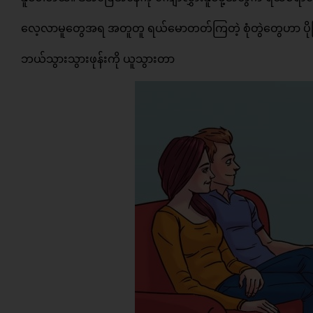
လေ့လာမူတွေအရ အတူတူ ရယ်မောတတ်ကြတဲ့ စုံတွဲတွေဟာ ပိုပြ
ဘယ်သွားသွားဖုန်းကို ယူသွားတာ