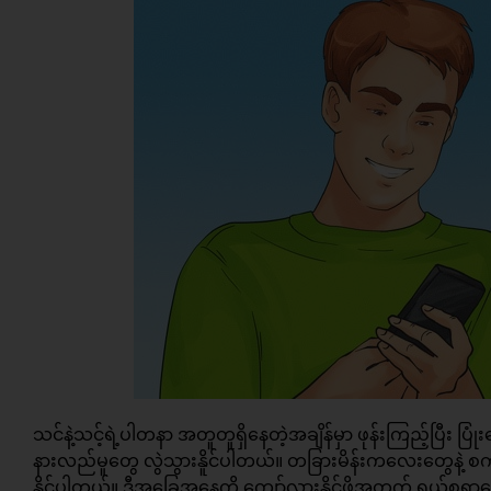
သင်နဲ့သင့်ရဲ့ပါတနာ အတူတူရှိနေတဲ့အချိန်မှာ ဖုန်းကြည့်ပြီး 
နားလည်မူတွေ လွဲသွားနိူင်ပါတယ်။ တခြားမိန်းကလေးတွေနဲ့
နိူင်ပါတယ်။ ဒီအခြေအနေကို ကျော်လွှားနိူင်ဖို့အတွက် ရယ်စရာ