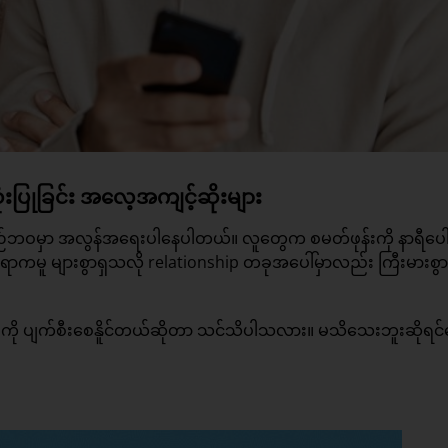
ံးပြုခြင်း အလေ့အကျင့်ဆိုးများ
ဉ်ဘဝမှာ အလွန်အရေးပါနေပါတယ်။ လူတွေက စမတ်ဖုန်းကို နာရီပေါ
ာကမူ များစွာရှသလို relationship တခုအပေါ်မှာလည်း ကြီးမားစွာ
ခုကို ပျက်စီးစေနိူင်တယ်ဆိုတာ သင်သိပါသလား။ မသိသေးဘူးဆိုရင်တ