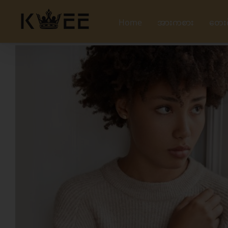
Skip
to
Home
အားကစား
တေး
content
View
Larger
Image