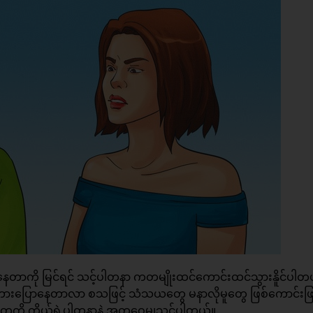
ပြုံးနေတာကို မြင်ရင် သင့်ပါတနာ ကတမျိုးထင်ကောင်းထင်သွားနိူင်ပါတ
 စကားပြောနေတာလာ စသဖြင့် သံသယတွေ မနာလိုမူတွေ ဖြစ်ကောင်းဖြ
တွေကို ကိုယ့်ရဲ့ပါတနာနဲ့ အတူဝေမျှသင့်ပါတယ်။