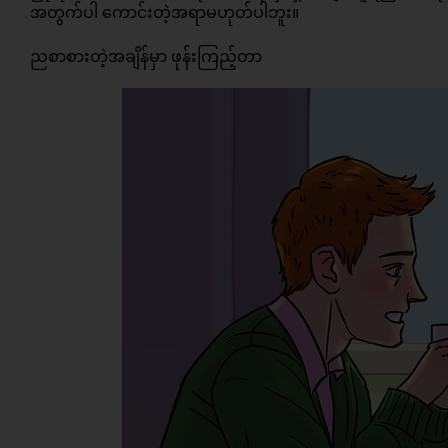
အတွက်ပါ ကောင်းတဲ့အရာမဟုတ်ပါဘူး။
ညစာစားတဲ့အချိန်မှာ ဖုန်းကြည့်တာ