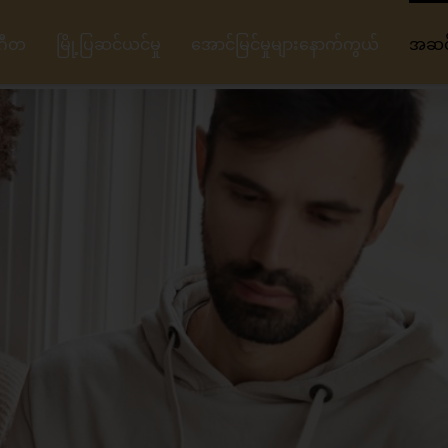
ဂီတ
မြို့ပြဆင်ယင်မှု
အောင်မြင်မှုများနောက်ကွယ်
အဆင့်