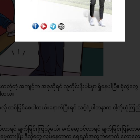
တ်တဲ့ အကျင့်က အခုဆိုရင် လူတိုင်းနီးပါးမှာ ရှိနေပါပြီ။ စုံတွဲတွေ
ပါတယ်။
ု ထင်မြင်စေပါတယ်။နောက်ပြီးရင် သင့်ရဲ့ပါတနာက ငါ့ကိုယုံကြည်မ
တတ်လာရင် ချက်ခြင်းကြည့်မယ်၊ မက်ဆေ့ဝင်လာရင် ချက်ခြင်းပြန်တာ
စားကို မေ့ထားပြီး ဒီလိုတွေ လုပ်နေတာက ရေရှည်အတွက်ရောက် လော