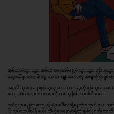
အိမ်သာပဲသွားသွား အိမ်ထဲကနေအိမ်ရှေ့ပဲ သွားသွား ဖုန်းယူသွားတ
ထဲမှာဆိုရင်တော့ ဒီကိစ္စ ဟာ အကျိုးဆက်တွေ အများကြီးရှိနေ
အခုလို သွားလေရာဖုန်းယူသွားတာက တခုခုကို ဖုန်းကွယ်ထားသလိ
တော့၊ သံသယဝင်တာ၊ မနာလိုတာတွေ ဖြစ်လာပါလိမ့်မယ်။
ဒုတိယအနေနဲ့ကတော့ ဖုန်းနဲ့တချိန်လုံးရှိနေတဲ့အတွက် noti 
ပြုလုပ်လာပါလိမ့်မယ်။ ကိုယ့်ဘေးနာမှာရှိတဲ့ ချစ်သူရည်း