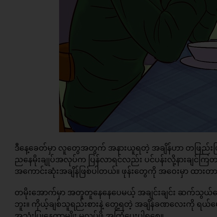
ဒီနေ့ခေတ်မှာ လူတွေအတွက် အနားယူရတဲ့ အချိန်ဟာ တဖြည်းဖြ
ညနေမိုးချုပ်အလုပ်က ပြန်လာရင်လည်း ပင်ပန်းလို့နားချင်ကြတ
အကောင်းဆုံးအချိန်ဖြစ်ပါတယ်။ ဖုန်းတွေကို အဝေးမှာ ထားတ
တမိုးအောက်မှာ အတူတူနေနေပေမယ့် အချင်းချင်း ဆက်သွယ်ပြော
ဘူး။ ကိုယ့်ချစ်သူရည်းစားနဲ့ တွေ့ရတဲ့ အချိန်ခဏလေးကို ရယ်မောပျ
အသုံးပြုနေတာမျိုး မလုပ်ဖို့ အကြံပေးပါရစေ။