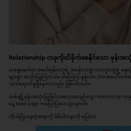
Relationship တခုကိုထိခိုက်စေနိုင်သော ဖုန်းအသု
ယနေ့ခေတ်မှာ စမတ်ဖုန်းတွေရဲ့ အခန်းကဏ္ဍ ဟာလူတွေရဲ့ နေစ
များစွာ အသုံးပြုကြတယ်။ ဒါကြောင့် ဖုန်းဟာ ဘဝအပေါ်သက်ရေ
သက်ရောက်မူရှိနေတာလည်း ဖြစ်ပါတယ်။
တစ်ချို့ဖုန်းအသုံးပြုခြင်းအလေ့အကျင့်တွေ relationship တ
နေ့ kwee page ကပြောပြပေးသွားမှာပါ။
ကိုယ်ပြုံးနေတဲ့အရာကို မိမိပါတနာကို မပြတာ