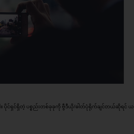
ုင်ရှင်ရှိတဲ့ ပစ္စည်းတစ်ခုခုကို ဗွီဒီယို/ဓါတ်ပုံရိုက်ချင်တယ်ဆိုရင် 