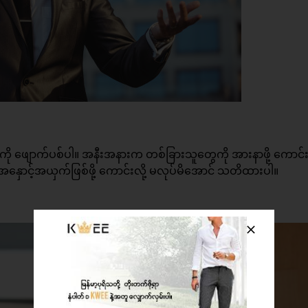
့်ကို ဖျောက်ပစ်ပါ။ အနီးအနားက တစ်ခြားသူတွေကို အားနာဖို့ ကောင်
နှောင့်အယှက်ဖြစ်ဖို့ ကောင်းလို့ မလုပ်မိအောင် သတိထားပါ။