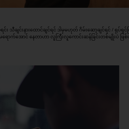
င်း သီချင်းနားထောင်ချင်ရင် ဒါမှမဟုတ် ဂိမ်းဆော့ချင်ရင် / ရုပ်ရှင်
ုက္ခမရောက်အောင် နေတာဟာ လူကြီးလူကောင်းဆန်ခြင်းတစ်မျိုးပဲ ဖြစ်