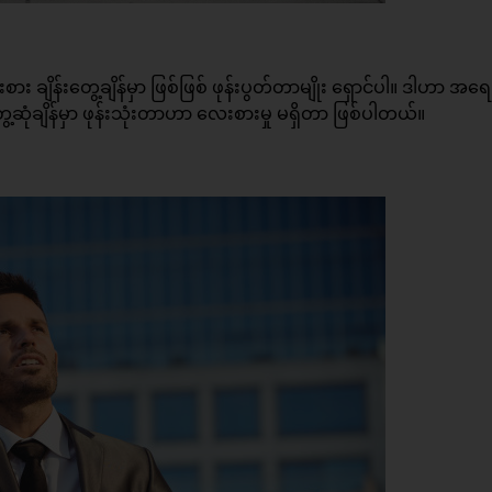
းစား ချိန်းတွေ့ချိန်မှာ ဖြစ်ဖြစ် ဖုန်းပွတ်တာမျိုး ရှောင်ပါ။ ဒါဟာ အရေ
ဆုံချိန်မှာ ဖုန်းသုံးတာဟာ လေးစားမှု မရှိတာ ဖြစ်ပါတယ်။