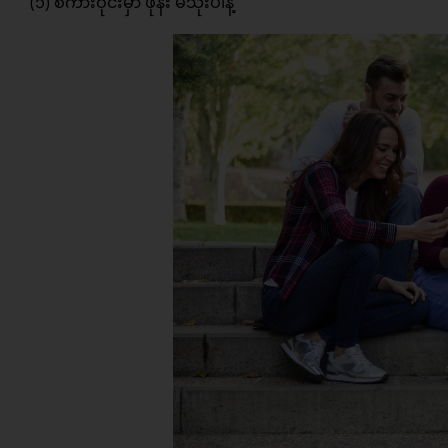
(၁) စကားဝိုင်းမှာ ဖုန်း မသုံးပါနဲ့