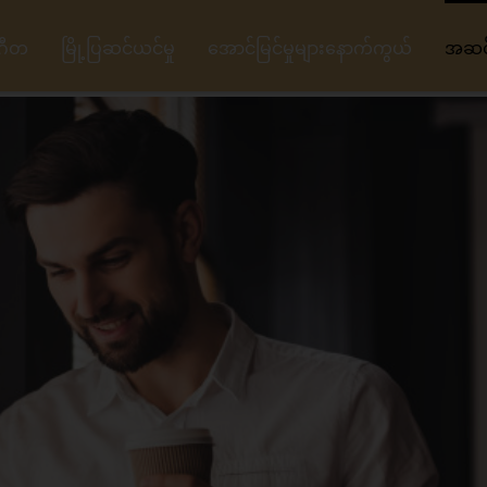
ဂီတ
မြို့ပြဆင်ယင်မှု
အောင်မြင်မှုများနောက်ကွယ်
အဆင့်