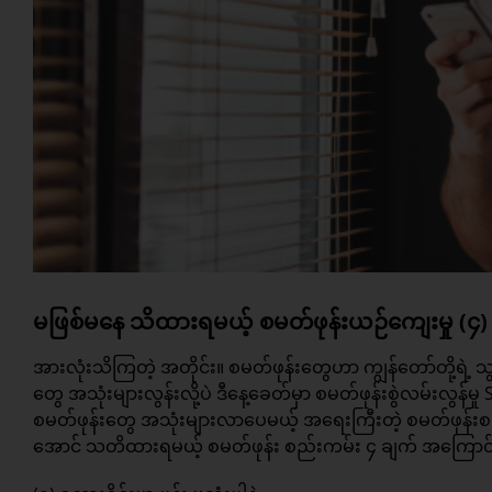
မဖြစ်မနေ သိထားရမယ့် စမတ်ဖုန်းယဉ်ကျေးမှု (၄) မ
အားလုံးသိကြတဲ့ အတိုင်း။ စမတ်ဖုန်းတွေဟာ ကျွန်တော်တို့ရဲ
တွေ အသုံးများလွန်းလို့ပဲ ဒီနေ့ခေတ်မှာ စမတ်ဖုန်းစွဲလမ်းလွန
စမတ်ဖုန်းတွေ အသုံးများလာပေမယ့် အရေးကြီးတဲ့ စမတ်ဖုန်းစ
အောင် သတိထားရမယ့် စမတ်ဖုန်း စည်းကမ်း ၄ ချက် အကြောင်