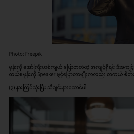
Photo: Freepik
ဖုန်းကို အော်ကြီးဟစ်ကျယ် ပြောတတ်တဲ့ အကျင့်ရှိရင် ဒီအကျင
တယ်။ ဖုန်းကို Speaker ဖွင့်ပြောတာမျိုးကလည်း တကယ် စိတ်အ
(၃) နားကြပ်သုံးပြီး သီချင်းနားထောင်ပါ