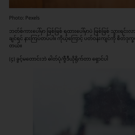
Photo: Pexels
ဘတ်စ်ကားပေါ်မှာ ဖြစ်ဖြစ် ရထားပေါ်မှာပဲ ဖြစ်ဖြစ် သွားရင်းလာရ
ချင်ရင် နားကြပ်တပ်ပါ။ ကိုယ့်ကြောင့် ပတ်ဝန်းကျင်ကို စိတ်ဒ
တယ်။
(၄) ခွင့်မတောင်းဘဲ ဓါတ်ပုံ/ဗွီဒီယိုရိုက်တာ ရှောင်ပါ