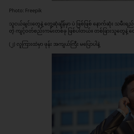
Photo: Freepik
သူငယ်ချင်းတွေနဲ့ တွေ့ဆုံချိန်မှာ ပဲ ဖြစ်ဖြစ် နောက်ဆုံး သမီးရည်
တဲ့ ကျင့်ဝတ်စည်းကမ်းတစ်ခု ဖြစ်ပါတယ်။ တစ်ခြားသူတွေနဲ့ တွေ့
(၂) လူကြားထဲမှာ ဖုန်း အကျယ်ကြီး မပြောပါနဲ့