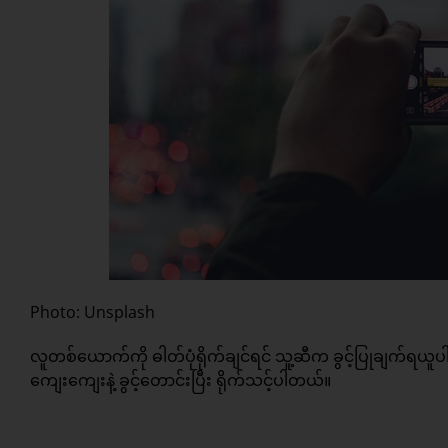
Photo: Unsplash
လူတစ်ယောက်ကို ဓါတ်ပုံရိုက်ချင်ရင် သူ့ဆီက ခွင့်ပြုချက်ရယူပါ။ ပိ
ကျေးကျေးနဲ့ ခွင့်တောင်းပြီး ရိုက်သင့်ပါတယ်။