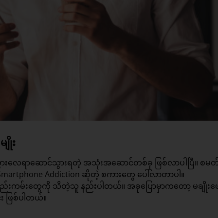
ျိုး
့ သွားလေရာဆောင်သွားရတဲ့ အသုံးအဆောင်တစ်ခု ဖြစ်လာပါပြီ။ စမတ်ဖ
်မှု Smartphone Addiction ဆိုတဲ့ စကားတွေ ပေါ်လာတာပါ။
ည်းကမ်း‌တွေကို သိတဲ့သူ နည်းပါတယ်။ အခုပြောမှာကတော့ မချိုးဖ
း ဖြစ်ပါတယ်။