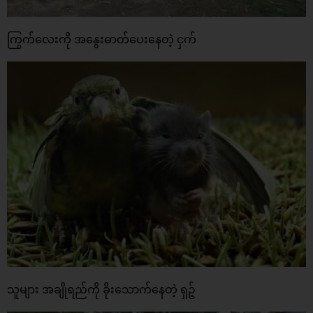
ကြွက်လေးကို အနွေးဓာတ်ပေးနေတဲ့ ငှက်
သူများ အချိုရည်ကို ခိုးသောက်နေတဲ့ ရှဉ့်