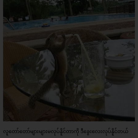
လူတော်တော်များများမလုပ်နိူင်တာကို ဒီခွေးလေးလုပ်နိူင်တယ်