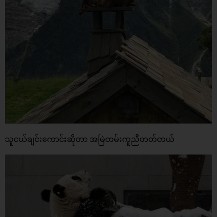
သူငယ်ချင်းကောင်းဆိုတာ အမြဲတမ်းကူညီတတ်တယ်