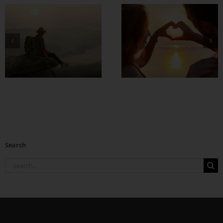
စိတ်လေး အေးချမ်း
ရတဲ့ အချစ်ရေးတစ်
ခု ဘယ်လို
တည်ဆောက်မလဲ ?
Search
Search
for: