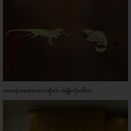
တကယ့်အဖော်ကောင်းဆိုတာ ဒါမျိုးကိုခေါ်တာ