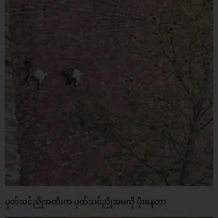
ပုတ်သင်ညိုအထီးက ပုတ်သင်ညိုအမကို ပိုးနေတာ