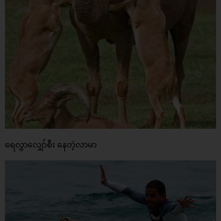
ရေလွှာလျှော်စီး နေတဲ့လာမာ