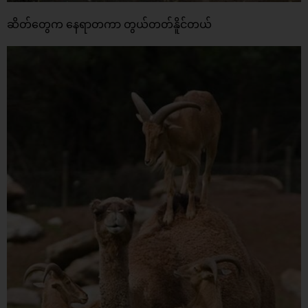
ဆိတ်တွေက နေရာတကာ တွယ်တတ်နိူင်တယ်