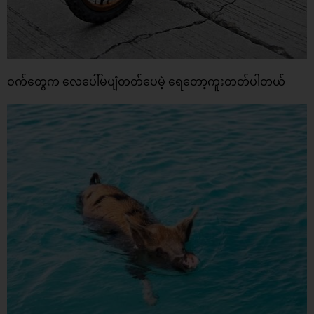
ဝက်တွေက လေပေါ်မပျံတတ်ပေမဲ့ ရေတော့ကူးတတ်ပါတယ်