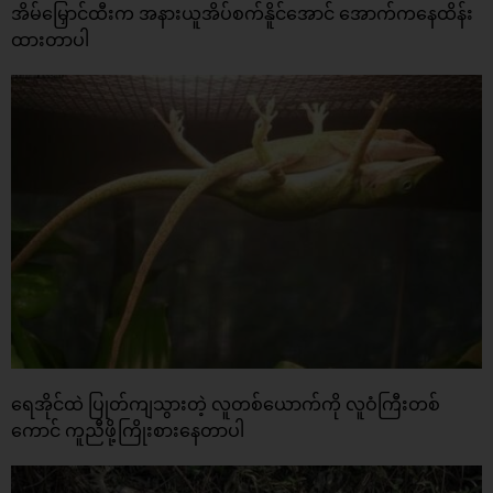
အိမ်မြှောင်ထီးက အနားယူအိပ်စက်နိူင်အောင် အောက်ကနေထိန်း
ထားတာပါ
ရေအိုင်ထဲ ပြုတ်ကျသွားတဲ့ လူတစ်ယောက်ကို လူဝံကြီးတစ်
ကောင် ကူညီဖို့ကြိုးစားနေတာပါ