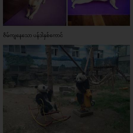
ဇိမ်ကျနေသော ပန်ဒါနှစ်ကောင်