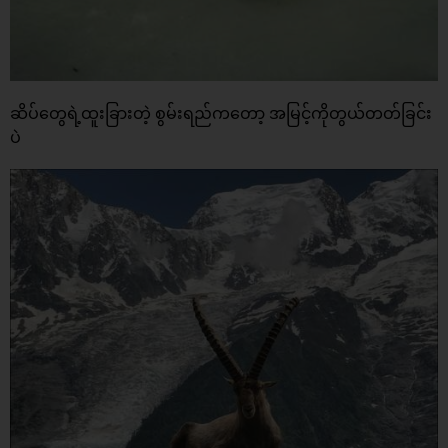
ဆိပ်တွေရဲ့ထူးခြားတဲ့ စွမ်းရည်ကတော့ အမြင့်ကိုတွယ်တတ်ခြင်း
ပဲ