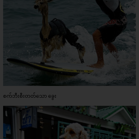
စက်ဘီးစီးတတ်သော ခွေး