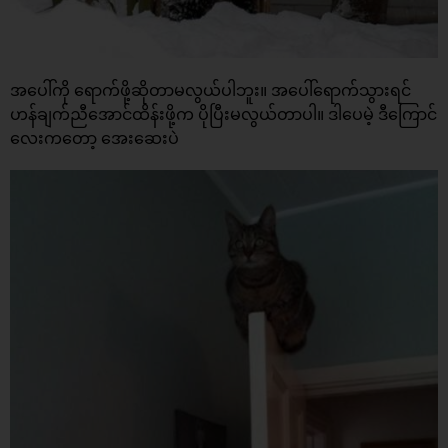
အပေါ်ကို ရောက်ဖို့ဆိုတာမလွယ်ပါဘူး။ အပေါ်ရောက်သွားရင်
ဟန်ချက်ညီအောင်ထိန်းဖို့က ပိုပြီးမလွယ်တာပါ။ ဒါပေမဲ့ ဒီကြောင်
လေးကတော့ အေးဆေးပဲ