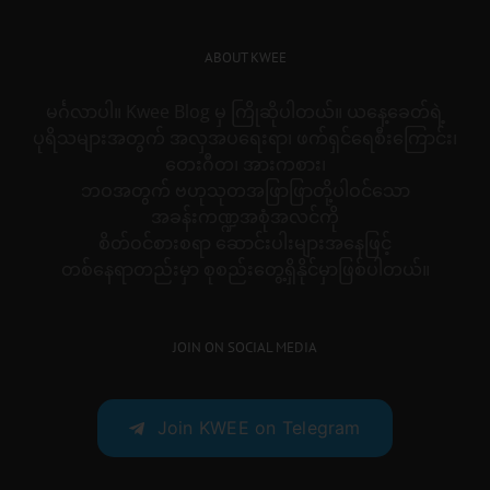
ABOUT KWEE
မင်္ဂလာပါ။ Kwee Blog မှ ကြိုဆိုပါတယ်။ ယနေ့ခေတ်ရဲ့
ပုရိသများအတွက် အလှအပရေးရာ၊ ဖက်ရှင်ရေစီးကြောင်း၊
တေးဂီတ၊ အားကစား၊
ဘဝအတွက် ဗဟုသုတအဖြာဖြာတို့ပါဝင်သော
အခန်းကဏ္ဍအစုံအလင်ကို
စိတ်ဝင်စားစရာ ဆောင်းပါးများအနေဖြင့်
တစ်နေရာတည်းမှာ စုစည်းတွေ့ရှိနိုင်မှာဖြစ်ပါတယ်။
JOIN ON SOCIAL MEDIA
Join KWEE on Telegram