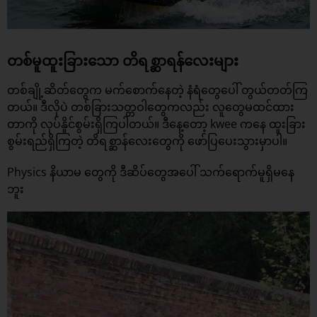
တစ်မူထူးခြားသော တိရစ္ဆာရန်လေးများ
တစ်ချို့ဆိတ်တွေက မက်စောက်နေတဲ့ နံရံတွေပေါ် တွယ်တတ်ကြ
တယ်။ ဒီလိုပဲ တစ်ခြားသတ္တဝါတွေကလည်း လူတွေမထင်ထား
တာကို လုပ်နိူင်စွမ်းရှိကြပါတယ်။ ဒီနေ့တော့ kwee ကနေ ထူးခြား
စွမ်းရည်ရှိကြတဲ့ တိရစ္ဆာန်လေးတွေကို ဖော်ပြပေးသွားမှာပါ။
Physics နိယာမ တွေကို ဒီဆိပ်တွေအပေါ် သက်ရောက်မူရှိမနေ
ဘူး