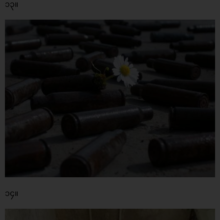
၁၃။
၁၄။