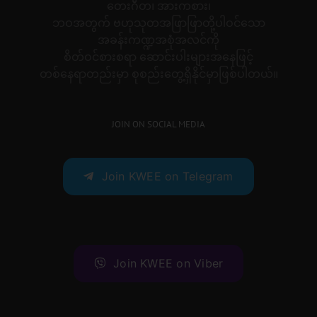
တေးဂီတ၊ အားကစား၊
ဘဝအတွက် ဗဟုသုတအဖြာဖြာတို့ပါဝင်သော
အခန်းကဏ္ဍအစုံအလင်ကို
စိတ်ဝင်စားစရာ ဆောင်းပါးများအနေဖြင့်
တစ်နေရာတည်းမှာ စုစည်းတွေ့ရှိနိုင်မှာဖြစ်ပါတယ်။
JOIN ON SOCIAL MEDIA
Join KWEE on Telegram
Join KWEE on Viber