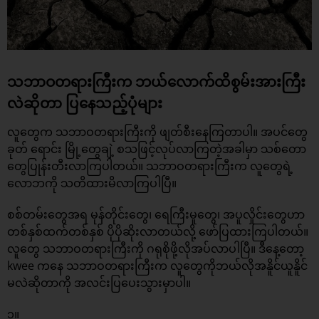
သဘာဝတရားကြီးက ဘယ်လောက်ထိစွမ်းအားကြီး
လဲဆိုတာ ပြနေသည့်ပုံများ
လူတွေက သဘာဝတရားကြီးကို ဖျတ်စီးနေကြတာပါ။ အပင်တွေ
ခုတ် ရောင်း မြို့တွေချဲ့ စသဖြင့်လုပ်လာကြတဲ့အခါမှာ သစ်တော
တွေပြုန်းတီးလာကြပါတယ်။ သဘာဝတရားကြီးက လူတွေရဲ့
လောဘကို သတိထားမိလာကြပါပြီ။
စစ်တမ်းတွေအရ မုန်တိုင်းတွေ၊ ရေကြီးမူတွေ၊ အပူလှိုင်းတွေဟာ
တစ်နှစ်ထက်တစ်နှစ် ပိုပိုဆိုးလာတယ်လို့ ဖော်ပြထားကြပါတယ်။
လူတွေ သဘာဝတရားကြီးကို ဂရုစိုဖို့လိုအပ်လာပါပြီ။ ဒီနေ့တော့
kwee ကနေ သဘာဝတရားကြီးက လူတွေကိုဘယ်လိုအနိူင်ယူနိူင်
မလဲဆိုတာကို အလင်းပြပေးသွားမှာပါ။
၁။