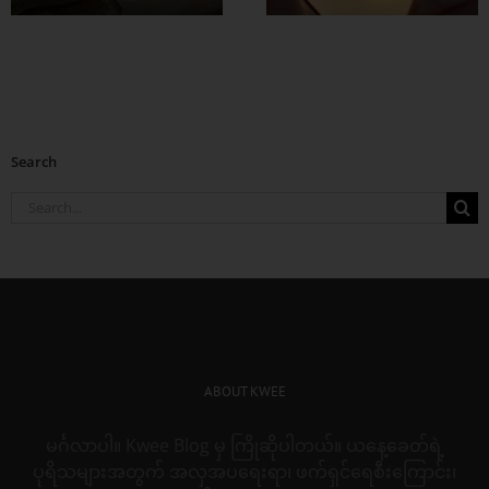
တည်ဆောက်မလဲ ?
Search
Search
for:
ABOUT KWEE
မင်္ဂလာပါ။ Kwee Blog မှ ကြိုဆိုပါတယ်။ ယနေ့ခေတ်ရဲ့
ပုရိသများအတွက် အလှအပရေးရာ၊ ဖက်ရှင်ရေစီးကြောင်း၊