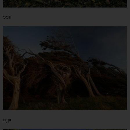
၁၁။
၁၂။