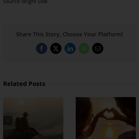
Source: Bright Side
Share This Story, Choose Your Platform!
Facebook
X
LinkedIn
WhatsApp
Email
Related Posts
စိတ်လေး အေးချမ်း
ှု
ရတဲ့ အချစ်ရေးတစ်
်း
ခု ဘယ်လို