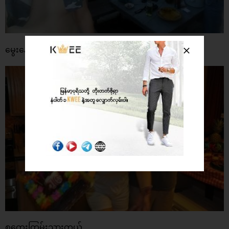
မွေးနေ့ရှင်တော့ ကံဆိုးတာပဲ
စကေးကြမ်းသွားတယ်