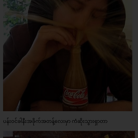
ပန်းဝင်ခါနီးအခိုက်အတန့်လေးမှာ ကံဆိုးသွားရှာတာ