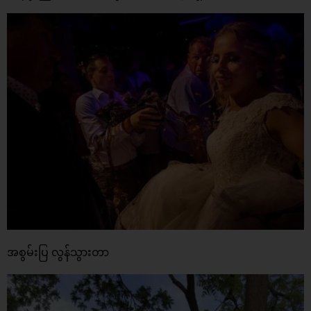
အစွမ်းပြ လွန်သွားတာ