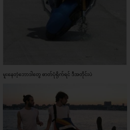
မူးနေတဲ့ဘောဒါတွေ ဓာတ်ပုံရိုက်ရင် ဒီအတိုင်းပဲ