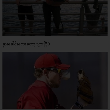
နှားခေါင်းလေးတော့ သွားပြီပဲ