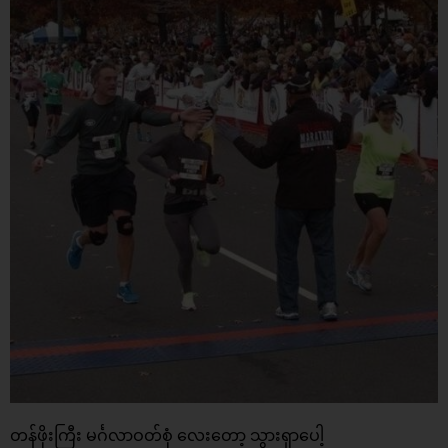
တန်ဖိုးကြီး မင်္ဂလာဝတ်စုံ လေးတော့ သွားရှာပေါ့