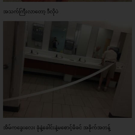
အသက်ကြီးလာတော့ ဒီလိုပဲ
အိမ်ကခွေးလေး ခုံနဲ့ခေါင်းနဲ့မစောင့်မိခင် အခိုက်အတန့်