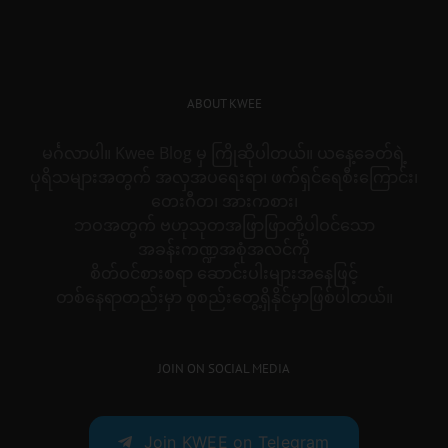
ABOUT KWEE
မင်္ဂလာပါ။ Kwee Blog မှ ကြိုဆိုပါတယ်။ ယနေ့ခေတ်ရဲ့
ပုရိသများအတွက် အလှအပရေးရာ၊ ဖက်ရှင်ရေစီးကြောင်း၊
တေးဂီတ၊ အားကစား၊
ဘဝအတွက် ဗဟုသုတအဖြာဖြာတို့ပါဝင်သော
အခန်းကဏ္ဍအစုံအလင်ကို
စိတ်ဝင်စားစရာ ဆောင်းပါးများအနေဖြင့်
တစ်နေရာတည်းမှာ စုစည်းတွေ့ရှိနိုင်မှာဖြစ်ပါတယ်။
JOIN ON SOCIAL MEDIA
Join KWEE on Telegram