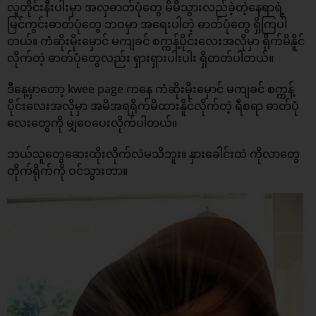
လူတိုင်းနီးပါးမှာ အလှဓာတ်ပုံတွေ မိမိသွားလည်ခဲ့တဲ့နေရာရဲ့
မြင်ကွင်းဓာတ်ပုံတွေ ဘဝမှာ အရေးပါတဲ့ ဓာတ်ပုံတွေ ရှိကြပါ
တယ်။ ကံဆိုးမိုးမှောင် မကျခင် စက္ကန့်ပိုင်းလေးအလိုမှာ ရိုက်မိနိူင်
လိုက်တဲ့ ဓာတ်ပုံတွေလည်း ရှားရှားပါးပါး ရှိတတ်ပါတယ်။
ဒီနေ့မှာတော့ kwee page ကနေ ကံဆိုးမိုးမှောင် မကျခင် စက္ကန့်
ပိုင်းလေးအလိုမှာ အမိအရရိုက်မိထားနိူင်လိုက်တဲ့ ရီစရာ ဓာတ်ပုံ
လေးတွေကို မျှဝေပေးလိုက်ပါတယ်။
ဘယ်သူတွေဆေးထိုးလိုက်လဲမသိဘူး။ နှားခေါင်းထဲ ကိုလာတွေ
တိုက်ရိုက်ကို ဝင်သွားတာ။