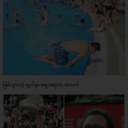
ဖြစ်သွားတဲ့ မျက်နှာအမူအရာက အသက်