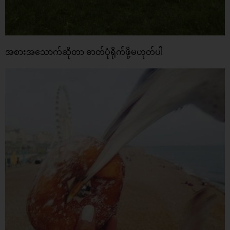
အစားအသောက်ဆိုတာ ဓာတ်ပုံရိုက်ဖို့မဟုတ်ပါ