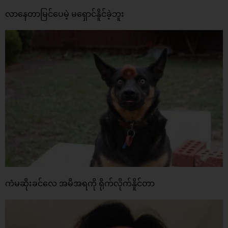
လာနေတာမြင်ပေမဲ့ မရှောင်နိူင်ခဲ့ဘူး
ကံမဆိုးခင်လေ အမိအရကို ရိုက်လိုက်နိူင်တာ