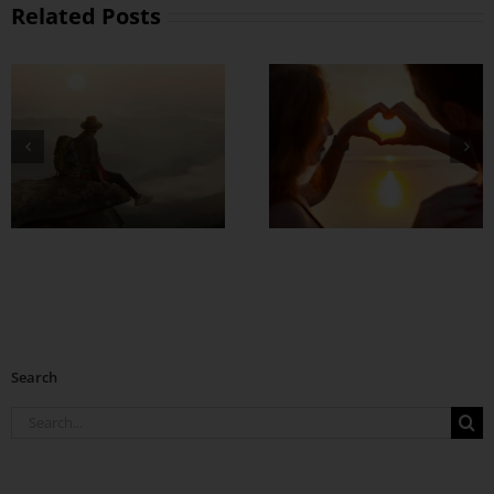
Related Posts
့ရက်တိုင်းကို
စိတ်လေး အေးချမ်း
းဆန်းတက်ကြွမှု
ရတဲ့ အချစ်ရေးတစ်
ည့်နဲ့ ဖြတ်သန်း
ခု ဘယ်လို
နိုင်ဖို့
တည်ဆောက်မလဲ ?
Search
Search
for: