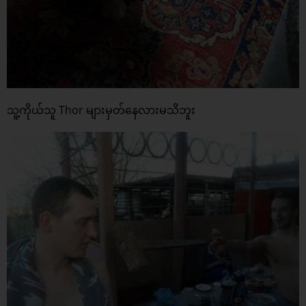
သူ့ကိုယ်သူ Thor များမှတ်နေလားမသိဘူး