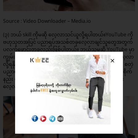
Source : Video Downloader – Media.io
(၃) ဘယ် skill ကိုမဆို လေ့လာသင်ယူလို့ရပါတယ်။YouTube ကို
ဗဟုသုတအပြင် ပညာရပ်အသစ်တခုလေ့လာချင်သူတွေအတွက်
ပလက်ဖောင်းတခုလည်းဖြစ်ပါတယ်။ ဘယ်သူမဆို YouTube မှာ
ကျွမ်းကျင်သူတွေ မျှဝေထားတဲ့ပညာရပ်ဆိုင်ရာဗွီဒီယိုကို လေ့လာ
လို့ရနိုင်တယ်။ English, Coding, Business Management စတဲ့
ပညာရပ်တွေအပြင် ဂစ်တာတီးနည်း၊ ဟင်းချက်နည်း၊ အပင်စိုက်
နည်း စတဲ့ ကိုယ်ဝါသနာပါရာပညာရပ်တွေကိုလဲ စုံစုံလင်လင်
လေ့လာလို့ရပါတယ်။