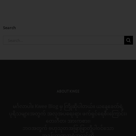
Search
Search
for:
ABOUT KWEE
မင်္ဂလာပါ။ Kwee Blog မှ ကြိုဆိုပါတယ်။ ယနေ့ခေတ်ရဲ့
ပုရိသများအတွက် အလှအပရေးရာ၊ ဖက်ရှင်ရေစီးကြောင်း၊
တေးဂီတ၊ အားကစား၊
ဘဝအတွက် ဗဟုသုတအဖြာဖြာတို့ပါဝင်သော
အခန်းကဏ္ဍအစုံအလင်ကို