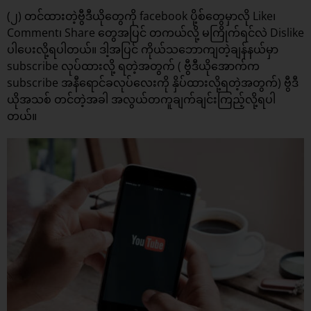
(၂) တင်ထားတဲ့ဗွီဒီယိုတွေကို facebook ပို့စ်တွေမှာလို Like၊
Comment၊ Share တွေအပြင် တကယ်လို့ မကြိုက်ရင်လဲ Dislike
ပါပေးလို့ရပါတယ်။ ဒါ့အပြင် ကိုယ်သဘောကျတဲ့ချန်နယ်မှာ
subscribe လုပ်ထားလို့ ရတဲ့အတွက် ( ဗွီဒီယိုအောက်က
subscribe အနီရောင်ခလုပ်လေးကို နှိပ်ထားလို့ရတဲ့အတွက်) ဗွီဒီ
ယိုအသစ် တင်တဲ့အခါ အလွယ်တကူချက်ချင်းကြည့်လို့ရပါ
တယ်။