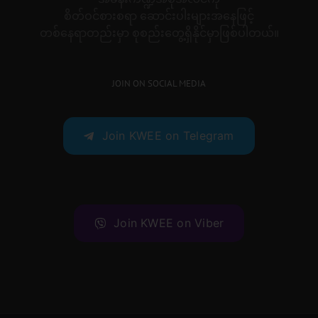
စိတ်ဝင်စားစရာ ဆောင်းပါးများအနေဖြင့်
တစ်နေရာတည်းမှာ စုစည်းတွေ့ရှိနိုင်မှာဖြစ်ပါတယ်။
JOIN ON SOCIAL MEDIA
Join KWEE on Telegram
Join KWEE on Viber