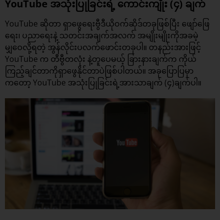
YouTube အသုံးပြုခြင်းရဲ့ ကောင်းကျိုး (၄) ချက်
YouTube ဆိုတာ ရှာဖွေရေးဗွီဒီယိုဝက်ဆိုဒ်တခုဖြစ်ပြီး ဖျော်ဖြေ
ရေး၊ ပညာရေးနဲ့ သတင်းအချက်အလက် အမျိုးမျိုးကိုအခမဲ့
မျှဝေလို့ရတဲ့ အွန်လိုင်းပလက်ဖောင်းတခုပါ။ တနည်းအားဖြင့်
YouTube က တီဗွီတလုံး နဲ့တူပေမယ့် ခြားနားချက်က ကိုယ်
ကြည့်ချင်တာကိုရှာဖွေနိုင်တာပဲဖြစ်ပါတယ်။ အခုပြောပြမှာ
ကတော့ YouTube အသုံးပြုခြင်းရဲ့အားသာချက် (၄)ချက်ပါ။