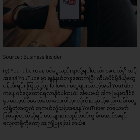
Source : Business Insider
(၄) YouTube ကနေ ဝင်ငွေလည်းရှာလို့ရပါတယ်။ အကယ်၍ သင့်
အနေနဲ့ YouTube မှာ ချန်နယ်တခုဆောက်ပြီး ကိုယ်ပိုင်ဗွီဒီယိုတွေ
ဖန်တီးရင်း ကြည့်ရှုသူ follower တွေများလာတဲ့အခါ YouTube
ကနေ ဝင်ငွေတောင်ရလာနိုင်ပါတယ်။ ဒါပေမယ့် ဒါက မြန်မာနိုင်ငံ
မှာ တော့သိပ်ခေတ်မစားသေးပါဘူး လိုက်နာရမယ့်စည်းကမ်းတွေ
လဲရှိတဲ့အတွက် တကယ်လို့သင့်အနေနဲ့ YouTuber တယောက်
ဖြစ်ချင်တယ်ဆိုရင် သေချာနားလည်တတ်ကျွမ်းအောင်အရင်
လေ့လာဖို့ကိုတော့ အကြံပြုချင်ပါတယ်။