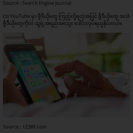
Source : Search Engine Journal
(၁) YouTube မှာ ဗွီဒီယိုတွေ ကြည့်လို့ရတဲ့အပြင် ဗွီဒီယိုတွေ အသံ
ဗွီဒီယိုတွေကိုလဲ သူ့ရဲ့အရည်အသွေး ဒေါင်းလုပ်ရယူနိုင်တယ်။
Source : 123RF.com