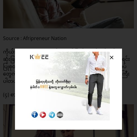
Source : Afripreneur Nation
ကိုယ်အနေနဲ့ ဒီလမှာ စာအုပ်သုံးအုပ်ပြည့်အောင်ဖတ်မယ်လို့
ဆုံးဖြတ်ထားရင် ကိုယ်ဖတ်မယ့်စာအုပ်စာရင်းကို သေချာစာရင်း
ပြုစုထားပါ။ပြီးရင် ကိုယ်ပြုလုပ်ထားတဲ့စာရင်းအတိုင်းစာအုပ်
တွေကို အစီအစဉ်တကျ နေ့စဉ်ပုံမှန်လေးဖတ်သွားဖို့ အရေးကြီး
ပါတယ်။
(၄) စာဖတ်သူငယ်ချင်းထားပါ