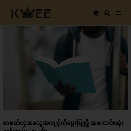
Skip
to
content
View
Larger
Image
စာဖတ်တဲ့အလေ့အကျင့်ကိုမွေးမြူဖို့ အကောင်းဆုံး