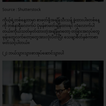
Source : Shutterstock
ကိုယ့်ရဲ့တစ်နေ့တာမှာ စာဖတ်ဖို့အချိန်သီးသန့် ခွဲထားပါ။တစ်နေ့
ကို တစ်နာရီလောက်ပဲ ပုံမှန်စာဖတ်ချိန်ထားရင် လုံလောက်ပါ
တယ်။ကိုယ်သတ်မှတ်ထားတဲ့အချိန်မှာတော့ တခြားအလုပ်တွေ
ဖုန်းတွေလက်တော့တွေအားလုံးပိတ်ပြီး သေချာစိတ်နှစ်ကာစာ
ဖတ်သင့်ပါတယ်။
(၂) ဘယ်သွားသွားစာအုပ်ဆောင်သွားပါ