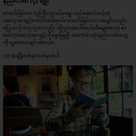
နည်းလမ်း (၄) မျိုး
စာဖတ်ခြင်းက လူကြီးလူငယ်မရွေး လုပ်ဆောင်သင့်တဲ့
အလေ့အကျင့်ကောင်းတစ်ခုပါ။ စာဖတ်ခြင်းဟာ အပျင်းလည်း
ပြေသလို ဗဟုသုတလည်း တိုးပွားစေပါတယ်။ဒီနေ့မှာတော့ စာ
ဖတ်တဲ့အလေ့အကျင့်ကိုမွေးမြူဖို့ အကောင်းဆုံးနည်းလမ်းတွေ
ကို မျှဝေပေးချင်ပါတယ်။
(၁) အချိန်တစ်ခုသတ်မှတ်ပါ