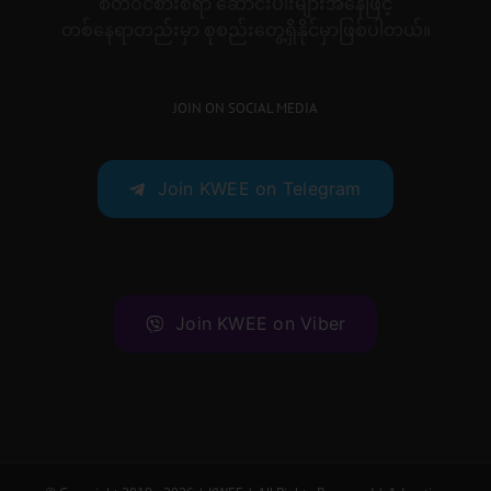
စိတ်ဝင်စားစရာ ဆောင်းပါးများအနေဖြင့်
တစ်နေရာတည်းမှာ စုစည်းတွေ့ရှိနိုင်မှာဖြစ်ပါတယ်။
JOIN ON SOCIAL MEDIA
Join KWEE on Telegram
Join KWEE on Viber