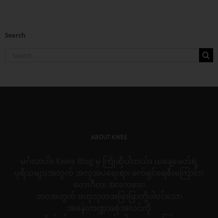
Search
Search
for:
ABOUT KWEE
မင်္ဂလာပါ။ Kwee Blog မှ ကြိုဆိုပါတယ်။ ယနေ့ခေတ်ရဲ့
ပုရိသများအတွက် အလှအပရေးရာ၊ ဖက်ရှင်ရေစီးကြောင်း၊
တေးဂီတ၊ အားကစား၊
ဘဝအတွက် ဗဟုသုတအဖြာဖြာတို့ပါဝင်သော
အခန်းကဏ္ဍအစုံအလင်ကို