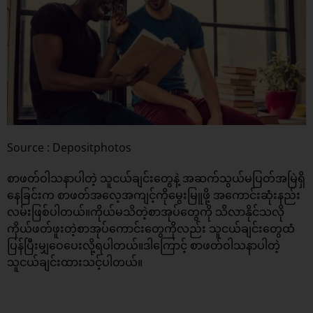
Source : Depositphotos
စာဖတ်ဝါသနာပါတဲ့ သူငယ်ချင်းတွေနဲ့ အဆက်သွယ်မပြတ်အမြဲရှိ
နေခြင်းက စာဖတ်အလေ့အကျင့်ကိုမွေးမြူဖို့ အကောင်းဆုံးနည်း
လမ်းဖြစ်ပါတယ်။ကိုယ်မသိတဲ့စာအုပ်တွေကို သိလာနိုင်သလို
ကိုယ်ဖတ်ဖူးတဲ့စာအုပ်ကောင်းတွေကိုလည်း သူငယ်ချင်းတွေထံ
ပြန်ပြီးမျှဝေပေးလို့ရပါတယ်။ဒါကြောင့် စာဖတ်ဝါသနာပါတဲ့
သူငယ်ချင်းထားသင့်ပါတယ်။