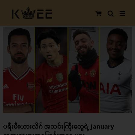
Skip
to
content
View
Larger
Image
ပရီးမီးယားလိဂ် အသင်းကြီးတွေရဲ့ January