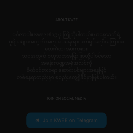
ABOUT KWEE
မင်္ဂလာပါ။ Kwee Blog မှ ကြိုဆိုပါတယ်။ ယနေ့ခေတ်ရဲ့
ပုရိသများအတွက် အလှအပရေးရာ၊ ဖက်ရှင်ရေစီးကြောင်း၊
တေးဂီတ၊ အားကစား၊
ဘဝအတွက် ဗဟုသုတအဖြာဖြာတို့ပါဝင်သော
အခန်းကဏ္ဍအစုံအလင်ကို
စိတ်ဝင်စားစရာ ဆောင်းပါးများအနေဖြင့်
တစ်နေရာတည်းမှာ စုစည်းတွေ့ရှိနိုင်မှာဖြစ်ပါတယ်။
JOIN ON SOCIAL MEDIA
Join KWEE on Telegram