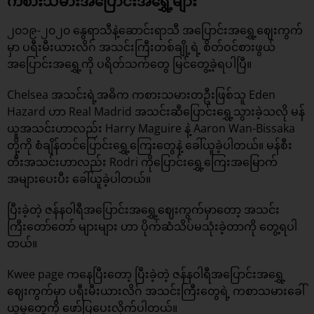
ကစားသမားအပြောင်းအရွှေ့များ
၂၀၁၉-၂၀၂၀ နွေရာသီနဲ့ဆောင်းရာသီ အပြောင်းအရွှေ့ဈေးကွက်
မှာ ပရီးမီးယားလိဂ် အသင်းကြီးတစ်ချို့ရဲ့ စိတ်ဝင်စားဖွယ်
အပြောင်းအရွှေ့ကို ပရိတ်သက်တွေ မြင်တွေ့ခဲ့ရပါပြီ။
Chelsea အသင်းရဲ့အဓိက ကစားသမားတဦးဖြစ်သူ Eden
Hazard ဟာ Real Madrid အသင်းဆီပြောင်းရွှေ့သွားခဲ့သလို မန်
ယူအသင်းဟာလည်း Harry Maguire နဲ့ Aaron Wan-Bissaka
တို့ကို စံချိန်တင်ပြောင်းရွှေ့ကြေးတွေနဲ့ ခေါ်ယူခဲ့ပါတယ်။ မန်စီး
တီးအသင်းဟာလည်း Rodri ကိုပြောင်းရွှေ့ကြေးအမြောက်
အများပေးပီး ခေါ်ယူခဲ့ပါတယ်။
ပြီးခဲ့တဲ့ ဇန်နဝါရီအပြောင်းအရွှေ့ဈေးကွက်မှာတော့ အသင်း
ကြီးတော်တော် များများ ဟာ ပိုက်ဆံသိပ်မသုံးခဲ့တာကို တွေ့ရပါ
တယ်။
Kwee page ကနေပြီးတော့ ပြီးခဲ့တဲ့ ဇန်နဝါရီအပြောင်းအရွှေ့
ဈေးကွက်မှာ ပရီးမီးယားလိဂ် အသင်းကြီးတွေရဲ့ ကစာသမားခေါ်
ယူမူတွေကို ဖော်ပြပေးလိုက်ပါတယ်။