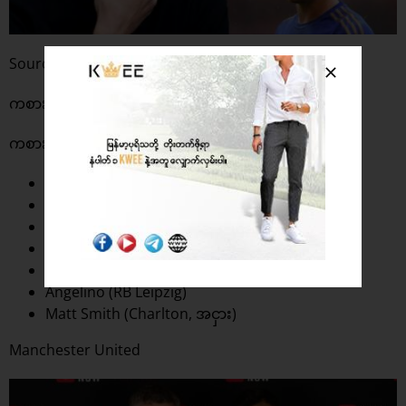
Source: Local Football News
ကစားသမားအဝင် – မရှိ
ကစားသမားအထွက်
Lukas Nmecha (Middlesbrough, အငှား)
Patrick Roberts (Middlesbrough, အငှား)
Ian Poveda (Leeds)
Henri Ogunby (Burnley)
Tyreke Wilson (Waterford)
Angelino (RB Leipzig)
Matt Smith (Charlton, အငှား)
Manchester United