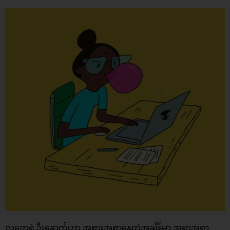
လူတွေရဲ့ဦးနှောက်ဟာ အစားအစာနေတဲ့အချိန်မှာ အရာအရာ