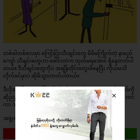
တစ်ခါတစ်လေမှာ ကြော်ငြာသီးချင်းတွေ မိမိမကြိုက်တဲ့ နာမည်
ကျော် သီချင်းတွေဟာ ခေါင်းထဲက ထုတ်မရအောင် ရှိနေတတ်ပါ
တယ်။ ဒီသီချင်းတွေကိုပဲ အချိန်တိုင်းတွေးမိနေပြီး ကိုယ်မသိ
လိုက်ခင်မှာပဲ ဆိုမိသွားတတ်ပါတယ်။
ဒီလိုအခြေအနေနဲ့ ကြုံရပြီဆိုရင် သီးချင်းရဲ့ အဆုံးသက်အပိုဒ်ကို
ဆိုညည်းလိုက်ပါ။ ဒါဆိုရင် ဦးနှောက်က သီချင်းဆုံးသွားပြီး ထင်
ကာ သီချင်းဆိုတာလည်း ရပ်သွားပါလိမ့်မယ်။
အဖွဲ့တစ်ဖွဲ့မှာ မိမိက လူသစ်ဖြစ်နေရင်