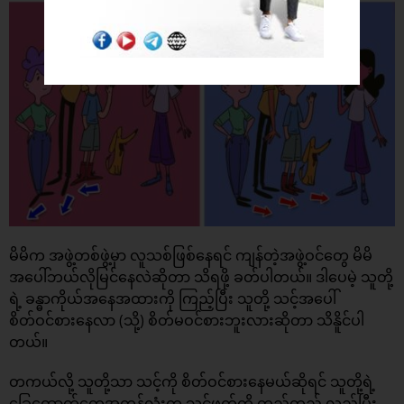
မိမိက အဖွဲ့တစ်ဖွဲ့မှာ လူသစ်ဖြစ်နေရင် ကျန်တဲ့အဖွဲ့ဝင်တွေ မိမိ
အပေါ်ဘယ်လိုမြင်နေလဲဆိုတာ သိရဖို့ ခတ်ပါတယ်။ ဒါပေမဲ့ သူတို့
ရဲ့ ခန္ဓာကိုယ်အနေအထားကို ကြည့်ပြီး သူတို့ သင့်အပေါ်
စိတ်ဝင်စားနေလာ (သို့) စိတ်မဝင်စားဘူးလားဆိုတာ သိနိူင်ပါ
တယ်။
တကယ်လို့ သူတို့သာ သင့်ကို စိတ်ဝင်စားနေမယ်ဆိုရင် သူတို့ရဲ့
ခြေထောက်တွေအကုန်လုံးက သင့်ဖက်ကို တည့်တည့် လှည့်ပြီး