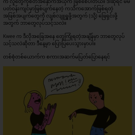
က လူတွေကိုစိတ်အနှောက်အယှက် ဖြစ်စေပါတယ်။ ဒါဆိုရင် မိမိ
ပတ်ဝန်းကျင်မှာဖြစ်ပျက်နေတဲ့ ကသိကအောက်ဖြစ်ရတဲ့
အဖြစ်အပျက်တွေကို လျစ်လျူရှူဖို့အတွက် (သို့) ဖြေရှင်းဖို့
အတွက် ဘာတွေလုပ်သင့်သလဲ။
Kwee က ဒီလိုအခြေအနေ တွေကြုံရတဲ့အချိန်မှာ ဘာတွေလုပ်
သင့်သလဲဆိုတာ ဒီနေ့မှာ ပြောပြပေးသွားမှာပါ။
တစ်စုံတစ်ယောက်က စကားအဆက်မပြတ်ပြောနေရင်