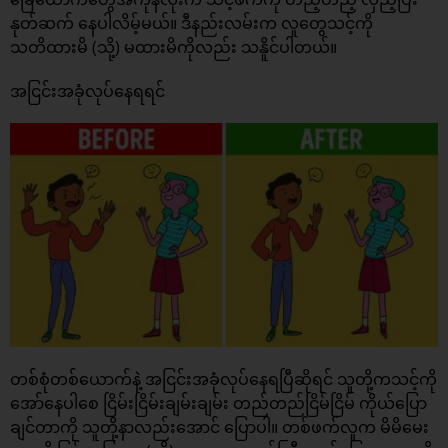
နုတ်ဆက် နေပါလိမ့်မယ်။ ဒီနည်းလမ်းက လူတွေသင့်ကို
သတိထားမိ (သို့) မထားမိကိုလည်း သနိူင်ပါတယ်။
အငြင်းအခုံလုပ်နေရရင်
တစ်စုံတစ်ယောက်နဲ့ အငြင်းအခုံလုပ်နေရပြီဆိုရင် သူတို့ကသင့်ကို
အော်နေပါစေ ငြိမ်းငြိမ်းချမ်းချမ်း တည်တည်ငြိမ်ငြိမ် ကိုယ်ပြော
ချင်တာကို သူတို့နာလည်းအောင် ပြောပါ။ တစ်ဖက်လူက မိမိမေး