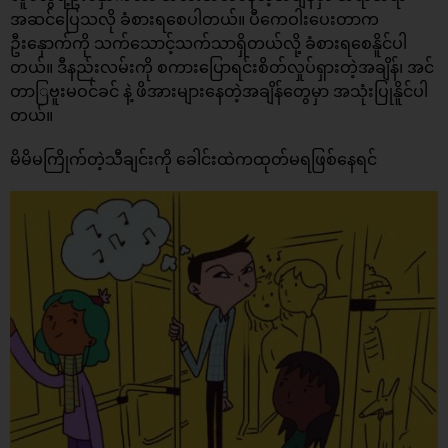
အဆင်ပြေသလို ခံစားရစေပါတယ်။ ပီကေဝါးပေးတာက
ဦးနှောက်ကို သက်သောင့်သက်သာရှိတယ်လို့ ခံစားရစေနိူင်ပါ
တယ်။ ဒီနည်းလမ်းကို စကားပြောရင်းစိတ်လှုပ်ရှားတဲ့အချိန်၊ အင်
တာြဗူးမဝင်ခင် နဲ့ ဖိအားများနေတဲ့အချိန်တွေမှာ အသုံးပြုနိူင်ပါ
တယ်။
မိမိမကြိုက်တဲ့သီချင်းကို ခေါင်းထဲကထုတ်မရဖြစ်နေရင်