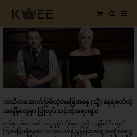
Skip
to
content
View
Larger
Image
ကသိကအောက်ဖြစ်တဲ့အခြေအနေ (သို့) နေရခတ်တဲ့
အချိန်တွေမှာ ပြုလုပ်သင့်တဲ့အရာများ
တစ်စုံတစ်ယောက်က သူ့ရဲ့ပိုင်ဆိုင်မူတွေကို အချိန်တိုင်း ထုတ်
ကြွားပြောဆိုနေတာ၊ လက်ခလယ်နဲ့ ညွှန်ပြတာတွေ အစရှိတာတွေ