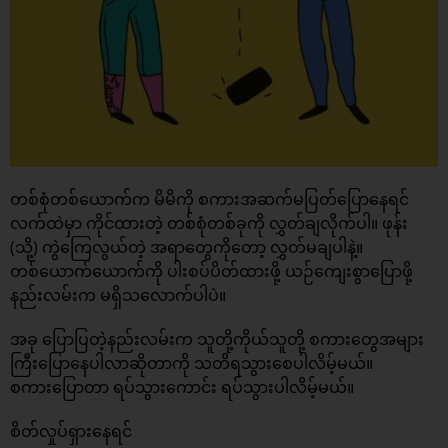
တစ်စုံတစ်ယောက်က မိမိကို စကားအဆက်မပြတ်ပြောနေရင်
လက်ထဲမှာ ကိုင်ထားတဲ့ တစ်စုံတစ်ခုကို လွှတ်ချလိုက်ပါ။ ဖုန်း
(သို့) ကွဲကြေလွယ်တဲ့ အရာတွေကိုတော့ လွှတ်မချပါနဲ့။
တစ်ယောက်ယောက်ကို ပါးစပ်ပိတ်ထားဖို့ ယဉ်ကျေးစွာပြောဖို့
နည်းလမ်းက မရှိသလောက်ပါပဲ။
အခု ပြောပြတဲ့နည်းလမ်းက သူတို့ကိုယ်သူတို့ စကားတွေအများ
ကြီးပြောနေပါလာဆိုတာကို သတိရသွားစေပါလိမ့်မယ်။
စကားပြောတာ ရပ်သွားကောင်း ရပ်သွားပါလိမ့်မယ်။
စိတ်လှုပ်ရှားနေရင်