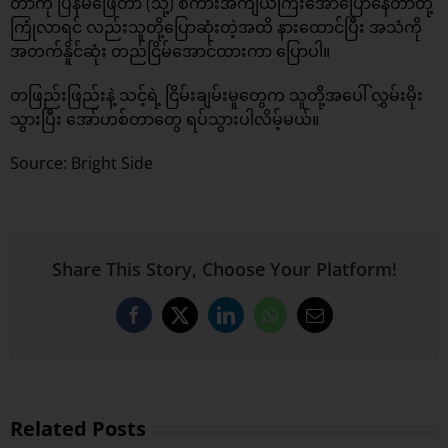
တာကို ပြန်မဖြေတာ (သို့) စကားအကျယ်ကြီးအော်ပြောနေတာတို့
ကြုံလာရင် လည်းသူတို့ပြောဆုံးတဲ့အထိ နားထောင်ပြီး အသံကို
အတက်နိူင်ဆုံး တည်ငြိမ်အောင်ထားကာ ပြောပါ။
တဖြည်းဖြည်းနဲ့ သင့်ရဲ့ ငြိမ်းချမ်းမူတွေက သူတို့အပေါ် လွှမ်းမိုး
သွားပြီး အော်ဟစ်တာတွေ ရပ်သွားပါလိမ့်မယ်။
Source: Bright Side
Share This Story, Choose Your Platform!
Facebook
X
LinkedIn
WhatsApp
Email
Related Posts