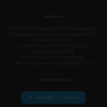
ABOUT KWEE
မင်္ဂလာပါ။ Kwee Blog မှ ကြိုဆိုပါတယ်။ ယနေ့ခေတ်ရဲ့
ပုရိသများအတွက် အလှအပရေးရာ၊ ဖက်ရှင်ရေစီးကြောင်း၊
တေးဂီတ၊ အားကစား၊
ဘဝအတွက် ဗဟုသုတအဖြာဖြာတို့ပါဝင်သော
အခန်းကဏ္ဍအစုံအလင်ကို
စိတ်ဝင်စားစရာ ဆောင်းပါးများအနေဖြင့်
တစ်နေရာတည်းမှာ စုစည်းတွေ့ရှိနိုင်မှာဖြစ်ပါတယ်။
JOIN ON SOCIAL MEDIA
Join KWEE on Telegram