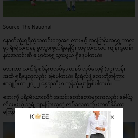
Source: The National
နောက်ဆုံးရရှိတဲ့သတင်းတွေအရ လာမယ့် အပြောင်းအရွှေ့ကာလ
မှာ ရီးရဲလ်ကနေ ခွာသွားဖွယ်ရှိနေပြီး တရုတ်ကလပ် ကျန်းရှုဆန်း
နင်းအသင်းဆီ ပြောင်းရွှေ့သွားဖွယ် ရှိနေပါတယ်။
ဘေးဟာ လက်ရှိ စပိန်ကလပ်မှာ တနှစ် လုပ်ခယူရို (၁၇) သန်း
အထိ ရရှိ‌နေသူလည်း ဖြစ်ပါတယ်။ ရီးရဲလ်နဲ့ ဘေးတို့အကြား
စာချုပ်ဟာ ၂၀၂၂ နွေရာသီမှာ ကုန်ဆုံးမှာဖြစ်ပါတယ်။
ဘေးကို ပရီးမီးယားလိဂ် အသင်းတော်တော်များကလည်း ခေါ်ယူ
လိုပေမယ့် သူ့ရဲ့ များပြားလှတဲ့ လုပ်ခလစာကို မတတ်နိုင်တာ
ကြောင့် လက်တွန့်နေကြတယ်လို့ သိရပါတယ်။