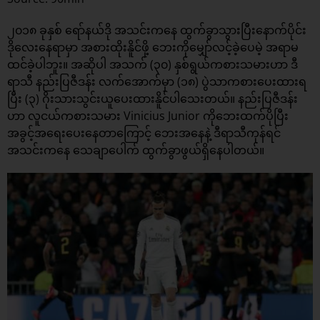
၂၀၁၈ ခုနှစ် ရော်နယ်ဒို အသင်းကနေ ထွက်ခွာသွားပြီးနောက်ပိုင်း
ဒိုလေးနေရာမှာ အစားထိုးနိူင်ဖို့ ဘေးကိုမျှော်လင့်ခဲ့ပေမဲ့ အရာမ
ထင်ခဲ့ပါဘူး။ အဆိုပါ အသက် (၃၀) နှစ်ရွယ်ကစားသမားဟာ ဒီ
ရာသီ နည်းပြဇီဒန်း လက်အောက်မှာ (၁၈) ပွဲသာကစားပေးထားရ
ပြီး (၃) ဂိုးသားသွင်းယူပေးထားနိူင်ပါသေးတယ်။ နည်းပြဇီဒန်း
ဟာ လူငယ်ကစားသမား Vinicius Junior ကိုဘေးထက်ပိုပြီး
အခွင့်အရေးပေးနေတာကြောင့် ဘေးအနေနဲ့ ဒီရာသီကုန်ရင်
အသင်းကနေ သေချာပေါက် ထွက်ခွာဖွယ်ရှိနေပါတယ်။