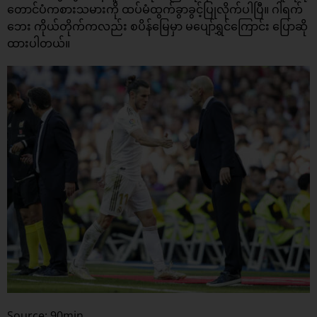
တောင်ပံကစားသမားကို ထပ်မံထွက်ခွာခွင့်ပြုလိုက်ပါပြီ။ ဂါရက်
ဘေး ကိုယ်တိုက်ကလည်း စပိန်မြေမှာ မပျော်ရွှင်ကြောင်း ပြောဆို
ထားပါတယ်။
Source: 90min