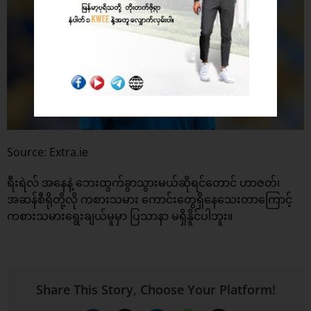
Source: Extra.ie
ရီးရဲလ် အနေနဲ့ ဘေးထွက်ခွာသွားမယ်ဆိုရင်တောင် ဟာဇတ်၊
အဆန်စီရိုတို့လို ကစားသမား ကောင်းတွေရှိနေသေးတာကြောင့်
ကစားသမားရွေးချယ်မူမှာ ပြသာနာ မရှိနိူင်ပါဘူး။
Share This Story, Choose Your Platform!