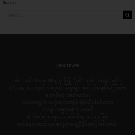
Search
Search
for:
ABOUT KWEE
မင်္ဂလာပါ။ Kwee Blog မှ ကြိုဆိုပါတယ်။ ယနေ့ခေတ်ရဲ့
ပုရိသများအတွက် အလှအပရေးရာ၊ ဖက်ရှင်ရေစီးကြောင်း၊
တေးဂီတ၊ အားကစား၊
ဘဝအတွက် ဗဟုသုတအဖြာဖြာတို့ပါဝင်သော
အခန်းကဏ္ဍအစုံအလင်ကို
စိတ်ဝင်စားစရာ ဆောင်းပါးများအနေဖြင့်
တစ်နေရာတည်းမှာ စုစည်းတွေ့ရှိနိုင်မှာဖြစ်ပါတယ်။