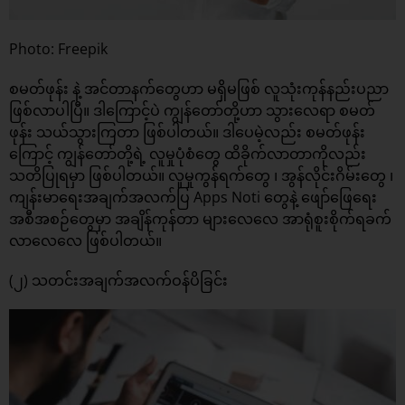
Photo: Freepik
စမတ်ဖုန်း နဲ့ အင်တာနက်တွေဟာ မရှိမဖြစ် လူသုံးကုန်နည်းပညာ
ဖြစ်လာပါပြီ။ ဒါကြောင့်ပဲ ကျွန်တော်တို့ဟာ သွားလေရာ စမတ်
ဖုန်း သယ်သွားကြတာ ဖြစ်ပါတယ်။ ဒါပေမဲ့လည်း စမတ်ဖုန်း
ကြောင့် ကျွန်တော်တို့ရဲ့ လူမှုပုံစံတွေ ထိခိုက်လာတာကိုလည်း
သတိပြုရမှာ ဖြစ်ပါတယ်။ လူမှုကွန်ရက်တွေ ၊ အွန်လိုင်းဂိမ်းတွေ ၊
ကျန်းမာရေးအချက်အလက်ပြ Apps Noti တွေနဲ့ ဖျော်ဖြေရေး
အစီအစဉ်တွေမှာ အချိန်ကုန်တာ များလေလေ အာရုံစူးစိုက်ရခက်
လာလေလေ ဖြစ်ပါတယ်။
(၂) သတင်းအချက်အလက်ဝန်ပိခြင်း