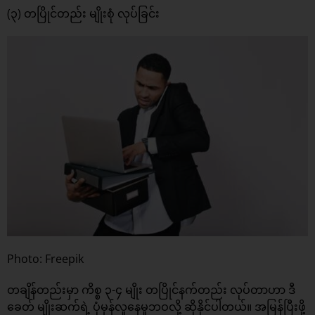
(၃) တပြိုင်တည်း မျိုးစုံ လုပ်ခြင်း
Photo: Freepik
တချိန်တည်းမှာ ကိစ္စ ၃-၄ မျိုး တပြိုင်နက်တည်း လုပ်တာဟာ ဒီ
ခေတ် မျိုးဆက်ရဲ့ ပုံမှန်လူနေမှုဘဝလို့ ဆိုနိုင်ပါတယ်။ အမြန်ပြီးဖို့