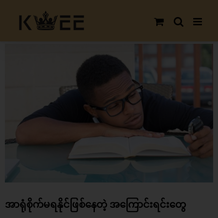
Skip
to
content
View
Larger
Image
အာရုံစိုက်မရနိုင်ဖြစ်နေတဲ့ အကြောင်းရင်းတွေ