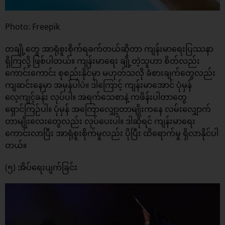
Photo: Freepik
တချို့တွေ အာရုံစူးစိုက်ရခက်တယ်ဆိုတာ ကျန်းမာရေးပြဿနာ
ရှိကြလို့ ဖြစ်ပါတယ်။ ကျန်းမာရေး ချို့တဲ့သူဟာ စိတ်လည်း
ကောင်းကောင်း စုစည်းနိုင်မှာ မဟုတ်သလို ခံစားချက်တွေလည်း
ကျဆင်းနေမှာ အမှန်ပါပဲ။ ဒါကြောင့် ကျန်းမာအောင် ပုံမှန်
လေ့ကျင့်ခန်း လုပ်ပါ။ အရက်သေစာနဲ့ ကဖိန်းပါတာတွေ
ရှောင်ကြဉ်ပါ။ ပုံမှန် အကြောလျှော့တာမျိုးကနေ လမ်းလျှောက်
တာမျိုးလေးတွေလည်း လုပ်ပေးပါ။ ဒါဆိုရင် ကျန်းမာရေး
ကောင်းလာပြီး အာရုံစူးစိုက်မှုလည်း ပိုပြီး ထိရောက်မှု ရှိလာနိုင်ပါ
တယ်။
(၅) အိပ်ရေးပျက်ခြင်း