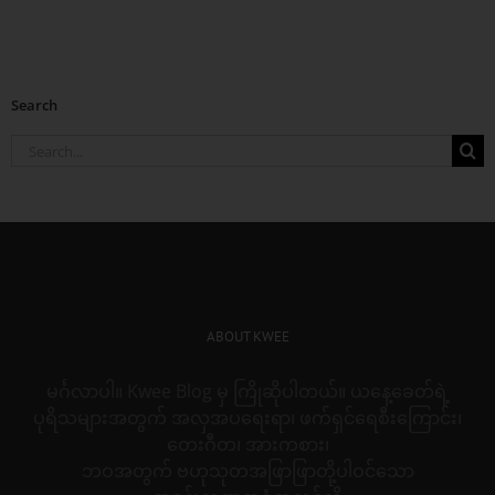
Search
Search
for:
ABOUT KWEE
မင်္ဂလာပါ။ Kwee Blog မှ ကြိုဆိုပါတယ်။ ယနေ့ခေတ်ရဲ့
ပုရိသများအတွက် အလှအပရေးရာ၊ ဖက်ရှင်ရေစီးကြောင်း၊
တေးဂီတ၊ အားကစား၊
ဘဝအတွက် ဗဟုသုတအဖြာဖြာတို့ပါဝင်သော