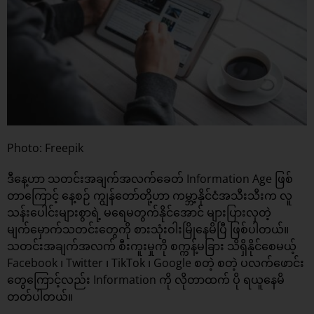
Photo: Freepik
ဒီနေ့ဟာ သတင်းအချက်အလက်ခေတ် Information Age ဖြစ်
တာကြောင့် နေ့စဉ် ကျွန်တော်တို့ဟာ ကမ္ဘာ့နိုင်ငံအသီးသီးက လူ
သန်းပေါင်းများစွာရဲ့ မရေမတွက်နိုင်အောင် များပြားလှတဲ့
မျက်မှောက်သတင်းတွေကို စားသုံးဝါးမြိုနေမိပြီ ဖြစ်ပါတယ်။
သတင်းအချက်အလက် စီးကူးမှုကို စက္ကန့်မခြား သိရှိနိုင်စေမယ့်
Facebook ၊ Twitter ၊ TikTok ၊ Google စတဲ့ စတဲ့ ပလက်ဖောင်း
တွေကြောင့်လည်း Information ကို လိုတာထက် ပို ရယူနေမိ
တတ်ပါတယ်။