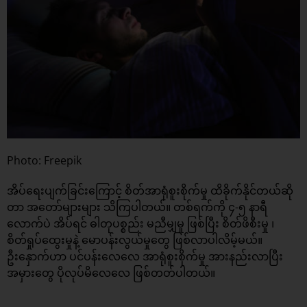
Photo: Freepik
အိပ်ရေးပျက်ခြင်းကြောင့် စိတ်အာရုံစူးစိုက်မှု ထိခိုက်နိုင်တယ်ဆို
တာ အတော်များများ သိကြပါတယ်။ တစ်ရက်ကို ၄-၅ နာရီ
လောက်ပဲ အိပ်ရင် ဓါတုပစ္စည်း မညီမျှမှု ဖြစ်ပြီး စိတ်ဖိစီးမှု ၊
စိတ်ရှုပ်ထွေးမှုနဲ့ မောပန်းလွယ်မှုတွေ ဖြစ်လာပါလိမ့်မယ်။
ဦးနှောက်ဟာ ပင်ပန်းလေလေ အာရုံစူးစိုက်မှု အားနည်းလာပြီး
အမှားတွေ ပိုလုပ်မိလေလေ ဖြစ်တတ်ပါတယ်။