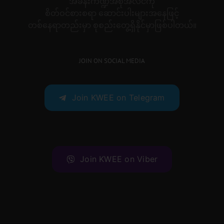
အခန်းကဏ္ဍအစုံအလင်ကို
စိတ်ဝင်စားစရာ ဆောင်းပါးများအနေဖြင့်
တစ်နေရာတည်းမှာ စုစည်းတွေ့ရှိနိုင်မှာဖြစ်ပါတယ်။
JOIN ON SOCIAL MEDIA
Join KWEE on Telegram
Join KWEE on Viber