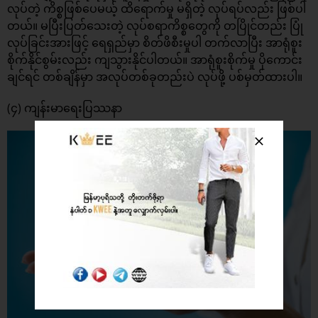
လုပ်တဲ့ ကိစ္စဖြစ်ပေမယ့် ထိရောက်မှု မရှိတဲ့ လုပ်ရပ်လည်း ဖြစ်ပါ
တယ်။ မပြီးပြတ်သေးတဲ့ လုပ်စရာကိစ္စတွေကို တပြိုင်တည်း ပြုံ
လုပ်ခြင်းအားဖြင့် ရေရှည်မှာ စိတ်ဖိစီးမှုပါ တက်လာပြီး အာရုံစူး
စိုက်နိုင်စွမ်းလည်း ကျသွားနိုင်ပါတယ်။ အာရုံစူးစိုက်မှု ပိုကောင်း
ချင်ရင် တစ်ချိန်မှာ အလုပ်တစ်ခုတည်းပဲ လုပ်ဖို့ ပစ်မှတ်ထားပါ။
(၄) ကျန်းမာရေးပြဿနာ