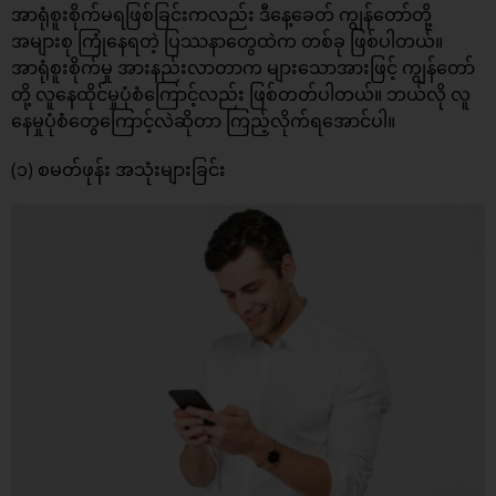
အာရုံစူးစိုက်မရဖြစ်ခြင်းကလည်း ဒီနေ့ခေတ် ကျွန်တော်တို့
အများစု ကြုံနေရတဲ့ ပြဿနာတွေထဲက တစ်ခု ဖြစ်ပါတယ်။
အာရုံစူးစိုက်မှု အားနည်းလာတာက များသောအားဖြင့် ကျွန်တော်
တို့ လူနေထိုင်မှုပုံစံကြောင့်လည်း ဖြစ်တတ်ပါတယ်။ ဘယ်လို လူ
နေမှုပုံစံတွေကြောင့်လဲဆိုတာ ကြည့်လိုက်ရအောင်ပါ။
(၁) စမတ်ဖုန်း အသုံးများခြင်း