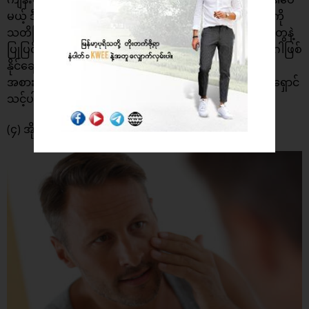
မယ့် ဒီလိုအစားအစာတွေထဲမှာတော့ သကြားပါဝင်မနေတာကို
သတိပြုရပါမယ်။ သကြားဓာတ်ပါဝင်မှုများတဲ့အစားအစာတွေနဲ့
ပြုပြင်ထားတဲ့အစားအစာတွေဟာ စိတ်ဖိစီးမှုနဲ့ စိတ်ကျရောဂါဖြစ်
နိုင်ချေပိုများပါတယ်။ ဒါကြောင့်သကြားဓာတ်ပါဝင်များတဲ့
အစားအစာနှင့်သောက်စရာဖျော်ရည်တွေကို အတက်နိုင်ဆုံးရှောင်
သင့်ပါတယ်။
(၄) အိုမင်းရင့်ရော်ခြင်းကိုမြန်စေတယ်