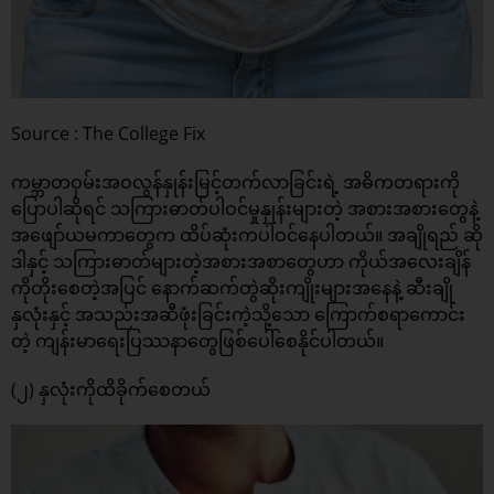
Source : The College Fix
ကမ္ဘာတဝှမ်းအဝလွန်နှုန်းမြင့်တက်လာခြင်းရဲ့ အဓိကတရားကို
ပြောပါဆိုရင် သကြားဓာတ်ပါဝင်မှုနှုန်းများတဲ့ အစားအစားတွေနဲ့
အဖျော်ယမကာတွေက ထိပ်ဆုံးကပါဝင်နေပါတယ်။ အချိုရည် ဆို
ဒါနှင့် သကြားဓာတ်များတဲ့အစားအစာတွေဟာ ကိုယ်အလေးချိန်
ကိုတိုးစေတဲ့အပြင် နောက်ဆက်တွဲဆိုးကျိုးများအနေနဲ့ ဆီးချို
နှလုံးနှင့် အသည်းအဆီဖုံးခြင်းကဲ့သို့သော ကြောက်စရာကောင်း
တဲ့ ကျန်းမာရေးပြဿနာတွေဖြစ်ပေါ်စေနိုင်ပါတယ်။
(၂) နှလုံးကိုထိခိုက်စေတယ်