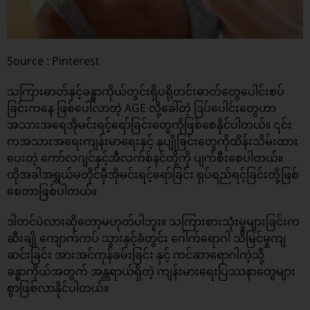
Source : Pinterest
သကြားဓာတ်နှင့်ခန္ဓာကိုယ်တွင်းရှိပရိုတင်းဓာတ်တွေပေါင်းစပ်
ခြင်းကနေ ဖြစ်ပေါ်လာတဲ့ AGE လို့ခေါ်တဲ့ ဒြပ်ပေါင်းတွေဟာ
အသားအရေအိုမင်းရင့်ရော်ခြင်းတွေကိုဖြစ်စေနိုင်ပါတယ်။ ၎င်း
ကအသားအရေးကျန်းမာရေးနှင့် နုပျိုခြင်းတွေကိုထိန်းသိမ်းထား
ပေးတဲ့ ကော်လဂျင်နှင့်အီလက်စ်နင်တို့ကို ပျက်စီးစေပါတယ်။
ထိုအခါအရွှယ်မတိုင်မှီအိုမင်းရင့်ရော်ခြင်း ရုပ်ရည်ရင့်ခြင်းတို့ဖြစ်
စေတာဖြစ်ပါတယ်။
ဒါတင်ပဲလားဆိုတော့မဟုတ်ပါဘူး။ သကြားစားသုံးမှုများခြင်းက
ဆီးချို ကျောက်ကပ် သွားနှင့်ခံတွင်း ဂေါက်ရောဂါ သိမြင်မှုကျ
ဆင်းခြင်း အားအင်ကုန်ခမ်းခြင်း နှင့် ကင်ဆာရောဂါကဲ့သို့
ခန္ဓာကိုယ်အတွက် အန္တရာယ်ရှိတဲ့ ကျန်းမားရေးပြဿနာတွေများ
စွာဖြစ်လာနိုင်ပါတယ်။