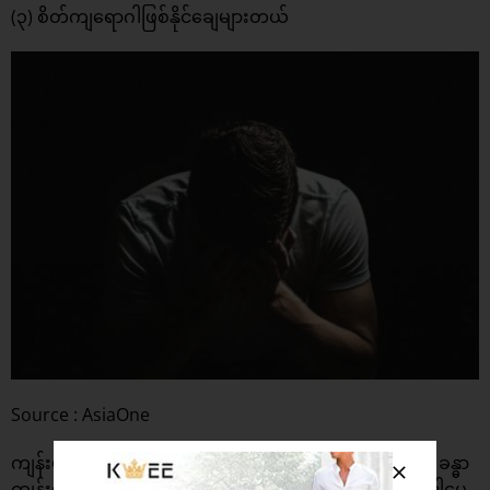
(၃) စိတ်ကျရောဂါဖြစ်နိုင်ချေများတယ်
Source : AsiaOne
ကျန်းမာရေးနှင့်ညီညွှတ်တဲ့အစားအစာတွေဟာ သင့်ရဲ့စိတ်နဲ့ ခန္ဓာ
ကျန်းမာရေးအတွက် အကျိုးသက်ရောက်မှုတွေရှိပါတယ်။ ဒါပေ