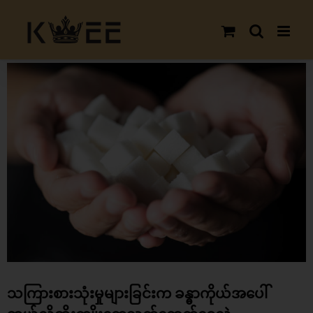
Skip
to
content
View
Larger
Image
သကြားစားသုံးမှုများခြင်းက ခန္ဓာကိုယ်အပေါ်