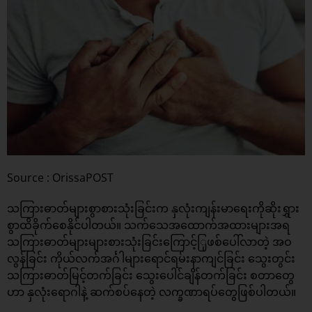
Source : OrissaPOST
သကြားဓာတ်များစွာစားသုံးခြင်းက နှလုံးကျန်းမာရေးကိုဆိုးရွှား
စွာထိခိုက်စေနိုင်ပါတယ်။ သက်သေအထောက်အထားများအရ
သကြားဓာတ်များများစားသုံးခြင်းကြောင့်ြုဖစ်ပေါ်လာတဲ့ အဝ
လွန်ခြင်း ကိုယ်လက်အင်္ဂါများရောင်ရမ်းနာကျင်ခြင်း သွေးတွင်း
သကြားဓာတ်မြင့်တက်ခြင်း သွေးပေါင်ချိန်တက်ခြင်း စတာတွေ
ဟာ နှလုံးရောဂါနဲ့ ဆက်စပ်နေတဲ့ လက္ခဏာရပ်တွေဖြစ်ပါတယ်။