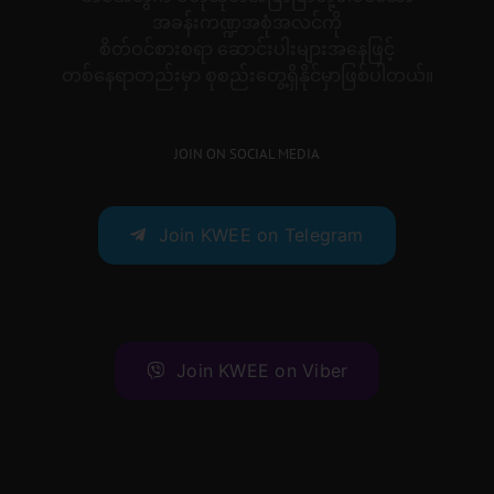
အခန်းကဏ္ဍအစုံအလင်ကို
စိတ်ဝင်စားစရာ ဆောင်းပါးများအနေဖြင့်
တစ်နေရာတည်းမှာ စုစည်းတွေ့ရှိနိုင်မှာဖြစ်ပါတယ်။
JOIN ON SOCIAL MEDIA
Join KWEE on Telegram
Join KWEE on Viber