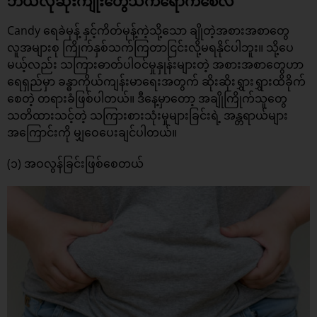
ဘယ်လိုဆိုးကျိုးတွေသက်ရောက်စေလဲ
Candy ရေခဲမုန့် နှင့်ကိတ်မုန့်ကဲ့သို့သော ချိုတဲ့အစားအစာတွေ
လူအများစု ကြိုက်နှစ်သက်ကြတာငြင်းလို့မရနိုင်ပါဘူး။ သို့ပေ
မယ့်လည်း သကြားဓာတ်ပါဝင်မှုနှုန်းများတဲ့ အစားအစာတွေဟာ
ရေရှည်မှာ ခန္ဓာကိုယ်ကျန်းမာရေးအတွက် ဆိုးဆိုးရွှားရွှားထိခိုက်
စေတဲ့ တရားခံဖြစ်ပါတယ်။ ဒီနေ့မှာတော့ အချိုကြိုက်သူတွေ
သတိထားသင့်တဲ့ သကြားစားသုံးမှုများခြင်းရဲ့ အန္တရာယ်များ
အကြောင်းကို မျှဝေပေးချင်ပါတယ်။
(၁) အဝလွန်ခြင်းဖြစ်စေတယ်