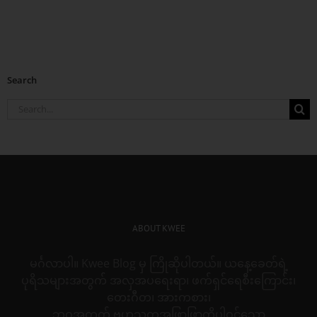
Search
Search
for:
ABOUT KWEE
မင်္ဂလာပါ။ Kwee Blog မှ ကြိုဆိုပါတယ်။ ယနေ့ခေတ်ရဲ့
ပုရိသများအတွက် အလှအပရေးရာ၊ ဖက်ရှင်ရေစီးကြောင်း၊
တေးဂီတ၊ အားကစား၊
ဘဝအတွက် ဗဟုသုတအဖြာဖြာတို့ပါဝင်သော