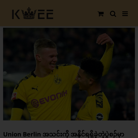
Skip
to
content
View
Larger
Image
Union Berlin အသင်းကို အနိုင်ရရှိခဲ့တဲ့ပွဲစဉ်မှာ