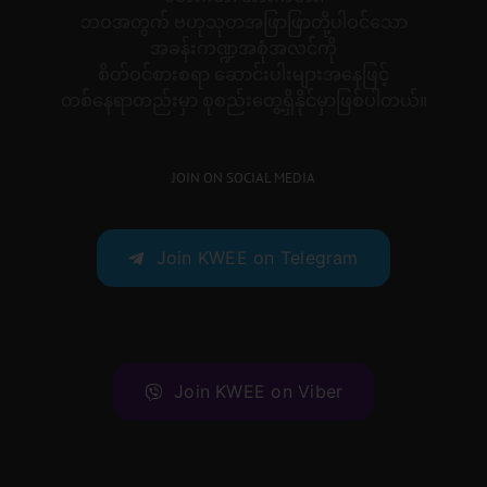
ဘဝအတွက် ဗဟုသုတအဖြာဖြာတို့ပါဝင်သော
အခန်းကဏ္ဍအစုံအလင်ကို
စိတ်ဝင်စားစရာ ဆောင်းပါးများအနေဖြင့်
တစ်နေရာတည်းမှာ စုစည်းတွေ့ရှိနိုင်မှာဖြစ်ပါတယ်။
JOIN ON SOCIAL MEDIA
Join KWEE on Telegram
Join KWEE on Viber