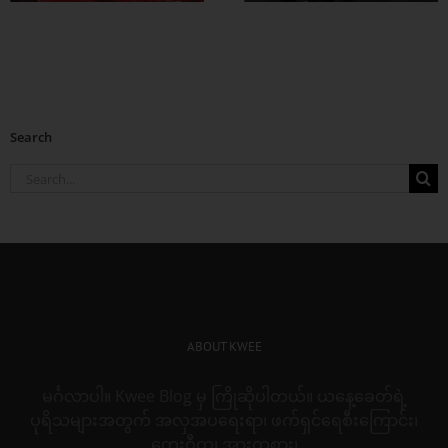
Search
Search
for:
ABOUT KWEE
မင်္ဂလာပါ။ Kwee Blog မှ ကြိုဆိုပါတယ်။ ယနေ့ခေတ်ရဲ့
ပုရိသများအတွက် အလှအပရေးရာ၊ ဖက်ရှင်ရေစီးကြောင်း၊
တေးဂီတ၊ အားကစား၊