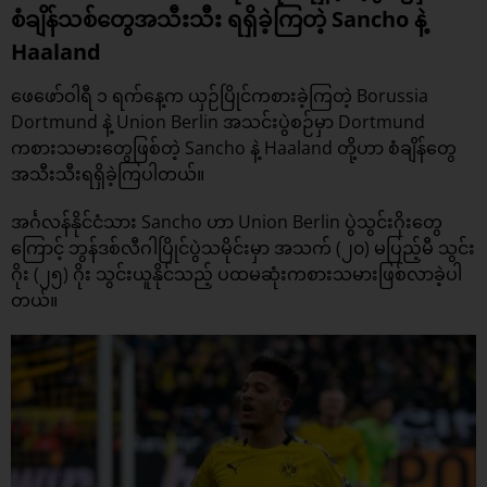
စံချိန်သစ်တွေအသီးသီး ရရှိခဲ့ကြတဲ့ Sancho နဲ့
Haaland
ဖေဖော်ဝါရီ ၁ ရက်နေ့က ယှဉ်ပြိုင်ကစားခဲ့ကြတဲ့ Borussia
Dortmund နဲ့ Union Berlin အသင်းပွဲစဉ်မှာ Dortmund
ကစားသမားတွေဖြစ်တဲ့ Sancho နဲ့ Haaland တို့ဟာ စံချိန်တွေ
အသီးသီးရရှိခဲ့ကြပါတယ်။
အင်္ဂလန်နိုင်ငံသား Sancho ဟာ Union Berlin ပွဲသွင်းဂိုးတွေ
ကြောင့် ဘွန်ဒစ်လီဂါပြိုင်ပွဲသမိုင်းမှာ အသက် (၂၀) မပြည့်မီ သွင်း
ဂိုး (၂၅) ဂိုး သွင်းယူနိုင်သည့် ပထမဆုံးကစားသမားဖြစ်လာခဲ့ပါ
တယ်။