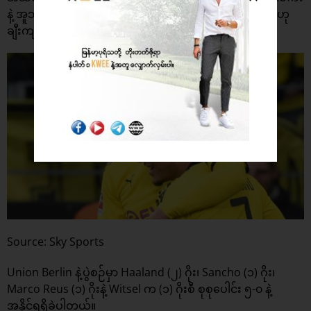
နဲ့ အူဘာမီယန်းတို့ ပေါင်းစပ်ထားသလို ကစားသမားမျိုးပါ” ဟု
ချီးကျူးပြောကြားခဲ့သည်။
Source: Sky Sports
Union Berlin နဲ့ပွဲစဉ်မှာ Haaland (၂) ဂိုး၊ Sancho (၁) ဂိုး၊
Marco Reus (၁) ဂိုးနဲ့ Witsel က (၁) ဂိုးစီ စုစုပေါင်း ၅-၀ နဲ့
အနိုင်ရရှိခဲ့ပါတယ်။