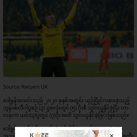
Source: Retuers UK
ဒေါ့မွန်အသင်းသည် ၂၀၂၀ ခုနှစ်အတွင်း ယှဉ်ပြိုင်ကစားခဲ့သည့်
ဘွန်ဒစ်လီဂါပွဲစဉ် (၃) ပွဲစလုံးတွင် (၅) ဂိုးစီ သွင်းယူနိုင်ခဲ့ပြီး ဟာ
လန်းက ယင်း(၃)ပွဲတွင် (၇)ဂိုးအထိ သွင်းယူနိုင်ခဲ့ခြင်းဖြစ်သည်။
ဒေါ့မွန်အသင်းနှင့် နောက်ဆုံးရင်ဆိုင်ခဲ့ရသည့် Union Berlin
အသင်း၏ နောက်ခံလူ ဆူဘိုတစ်က ”ဟာလန်းဟာ လီဝန်ဒေါစကီး