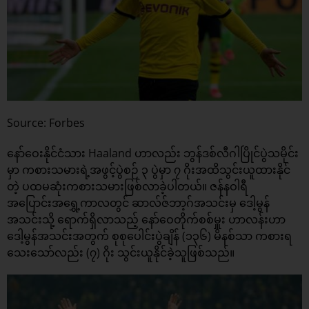
Source: Forbes
နော်ဝေးနိုင်ငံသား Haaland ဟာလည်း ဘွန်ဒစ်လီဂါပြိုင်ပွဲသမိုင်း
မှာ ကစားသမားရဲ့အဖွင့်ပွဲစဉ် ၃ ပွဲမှာ ၇ ဂိုးအထိသွင်းယူထားနိုင်
တဲ့ ပထမဆုံးကစားသမားဖြစ်လာခဲ့ပါတယ်။ ဇန်နဝါရီ
အပြောင်းအရွှေ့ကာလတွင် ဆာလ်ဇ်ဘာ့ဂ်အသင်းမှ ဒေါ့မွန်
အသင်းသို့ ရောက်ရှိလာသည့် နော်ဝေတိုက်စစ်မှူး ဟာလန်းဟာ
ဒေါ့မွန်အသင်းအတွက် စုစုပေါင်းပွဲချိန် (၁၃၆) မိနစ်သာ ကစားရ
သေးသော်လည်း (၇) ဂိုး သွင်းယူနိုင်ခဲ့သူဖြစ်သည်။