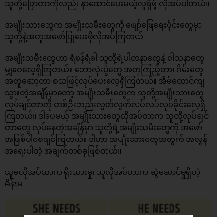
သူတို့ပြောတာကိုလည်း နာထောင်ပေးမယ့်လူရှိဖို့ လိုအပ်ပါတယ်။
အမျိုးသားတွေက အမျိုးသမီးတွေကို ဖျော်ဖြေရေးပိုင်းတွေမှာ
သူတို့နဲ့အတူအဖော်ပြုပေးဖိုလိုအပ်ကြတယ်
အမျိုးသမီးတွေဟာ ရံဖန်ရံခါ သူတို့ရဲ့ပါတနာတွေနဲ့ ဝါသနာတွေ
မျှဝေလေ့ရှိကြတယ်။ ဘောလုံးပွဲတွေ အတူကြည့်တာ၊ ဂိမ်းတွေ
အတူဆော့တာ စသဖြင့်လုပ်ပေးလေ့ရှိကြတယ်။ အိမ်ထောင်ကျ
သွားတဲ့အချိန်မှာတော့ အမျိုးသမီးတွေက သူတို့အမျိုးသားတွေ
လုပ်ချင်တာကို တစ်ဦးတည်းလွတ်လွတ်လပ်လပ်လုပ်ခိုင်းလေ့ရှိ
ကြတယ်။ ဒါပေမယ့် အမျိုးသားတွေလိုအပ်တာက သူတို့လုပ်ချင်
တာတွေ လုပ်နေတဲ့အချိန်မှာ သူတို့ရဲ့အမျိုးသမီးတွေကို အဖော်
အဖြစ်ပါစေချင်ကြတယ်။ ဒါဟာ အမျိုးသားတွေအတွက် အလွန်
အရေးပါတဲ့ အချက်တစ်ခုဖြစ်တယ်။
သူမလိုအပ်တာက ရိုးသားမှု၊ သူလိုအပ်တာက ဆွဲဆောင်မှုရှိတဲ့
မိန်းမ