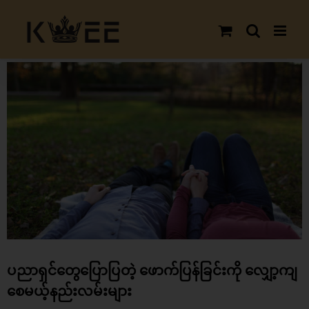
Skip
to
content
View
Larger
Image
ပညာရှင်တွေပြောပြတဲ့ ဖောက်ပြန်ခြင်းကို လျှော့ကျ
စေမယ့်နည်းလမ်းများ