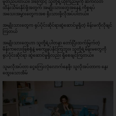
မူတည်ပါတယ်။ ဒါကြောင့် သူတို့ရဲ့ယုံကြည်မှုကို ဆက်လတ်
ထိန်းသိမ်းနိုင်ဖို့အတွက် အမျိုးသားတွေအနေနဲ့ ကိစ္စရပ်
အသေးအမွှားတွေကအစ ရိုးသားဖို့လိုအပ်ပါတယ်။
အမျိုးသားတွေက ရုပ်ပိုင်းဆိုင်ရာဆွဲဆောင်မှုရှိတဲ့ မိန်းမကိုလိုချင်
ကြတယ်
အမျိုးသားတွေဟာ သူတို့ရဲ့ပါတနာ တော်ပြီးထက်မြက်တဲ့
မိန်းကလေးဖြစ်ရုံနဲ့ မကျေနပ်နိုင်ကြဘူး။ သူတို့ရဲ့မိန်းမတွေကို
ရုပ်ပိုင်းဆိုင်ရာ ဆွဲဆောင်မှုရှိလည်း ရှိစေချင်ကြတယ်။
သူမလိုအပ်တာ ငွေကြေးလုံလောက်နေဖို့၊ သူလိုအပ်တာက နွေး
ထွေးသောအိမ်