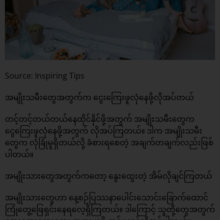
Source: Inspiring Tips
အမျိုးသမီးတွေအတွက်က ငွေးကြေးဖူလုံနေဖို့လိုအပ်တယ်
တင့်တင့်တယ်တယ်နေထိုင်နိုင်ဖို့အတွက် အမျိုးသမီးတွေက
ငွေကြေးဖူလုံနေဖို့အတွက် လိုအပ်ကြတယ်။ ဒါက အမျိုးသမီး
တွေက လုံခြုံမူရှိတယ်လို့ ခံစားရစေတဲ့ အချက်တချက်လည်းဖြစ်
ပါတယ်။
အမျိုးသားတွေအတွက်ကတော့ နွေးထွေးတဲ့ အိမ်လိုချင်ကြတယ်
အမျိုးသားတွေဟာ နေ့စဉ်ပြဿနာပေါင်းသောင်းခြောက်ထောင်
ကြုံတွေ့ဖြေရှင်းနေရလေ့ရှိကြတယ်။ ဒါကြောင့် သူတို့တွေအတွက်