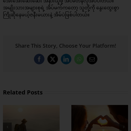
အေးအေးဆေးဆေး အနားယူဖို့ အင်မတန်လိုအပ်ပါတယ်။
အမျိုးသားအများစုရဲ့ အိပ်မက်ကတော့ သူတို့ကို နွေးထွေးစွာ
ကြိုဆိုနေမယ့်ဇနီးမယားနဲ့ အိမ်ပဲဖြစ်ပါတယ်။
Share This Story, Choose Your Platform!
Facebook
X
LinkedIn
WhatsApp
Email
Related Posts
တွဲတာကြာလေ