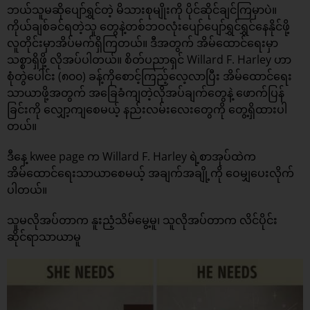
ဘယ်သူမဆိုပျော်ရွှင်တဲ့ မိသားစုမျိုးကို ပိုင်ဆိုင်ချင်ကြမှာပဲ။
ကိုယ်ချစ်ခင်ရတဲ့သူ တွေနဲ့တစ်ဘဝလုံးပျော်ပျော်ရွှင်ရွှင်နေနိုင်ဖို့
လူတိုင်းမှာအိပ်မက်ရှိကြတယ်။ ဒီအတွက် အိမ်ထောင်ရေးမှာ
သစ္စာရှိဖို့ လိုအပ်ပါတယ်။ စိတ်ပညာရှင် Willard F. Harley ဟာ
စုံတွဲပေါင်း (၈၀၀) ခန့်ကိုစောင့်ကြည့်လေ့လာပြီး အိမ်ထောင်ရေး
သာယာဖို့အတွက် အခြေခံကျတဲ့လိုအပ်ချက်တွေနဲ့ ဖောက်ပြန်
ခြင်းကို လျှော့ကျစေမယ့် နည်းလမ်းလေးတွေကို တွေ့ရှိထားပါ
တယ်။
ဒီနေ့ kwee page က Willard F. Harley ရဲ့စာအုပ်ထဲက
အိမ်ထောင်ရေးသာယာစေမယ့် အချက်အချို့ကို ဝေမျှပေးလိုက်
ပါတယ်။
သူမလိုအပ်တာက နူးညံ့သိမ်မွေ့မူ၊ သူလိုအပ်တာက လိင်ပိုင်း
ဆိုင်ရာသာယာမူ