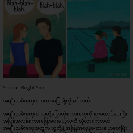
Source: Bright Side
အမျိုးသမီးတွေက စကားပြောဖို့လိုအပ်တယ်
အမျိုးသမီးတွေက သူတို့ပြောတဲ့စကားတွေကို နားထောင်ပေးပြီး
အပြန်အလှန်စကားပြောပေးမယ့်သူကို လိုလားကြတယ်။
အမျိုးသမီးတွေအတွက် သူတို့နဲ့ အပြန်အလှန်စကားပြောပေးပြီး