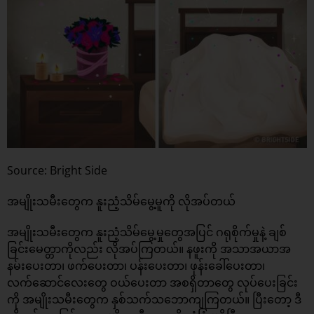
Source: Bright Side
အမျိုးသမီးတွေက နူးညံ့သိမ်မွေ့မူကို လိုအပ်တယ်
အမျိုးသမီးတွေက နူးညံ့သိမ်မွေ့မှုတွေအပြင် ဂရုစိုက်မှုနဲ့ ချစ်
ခြင်းမေတ္တာကိုလည်း လိုအပ်ကြတယ်။ နဖူးကို အသာအယာအ
နမ်းပေးတာ၊ ဖက်ပေးတာ၊ ပန်းပေးတာ၊ ဖုန်းခေါ်ပေးတာ၊
လက်ဆောင်လေးတွေ ဝယ်ပေးတာ အစရှိတာတွေ လုပ်ပေးခြင်း
ကို အမျိုးသမီးတွေက နှစ်သက်သဘောကျကြတယ်။ ပြီးတော့ ဒီ