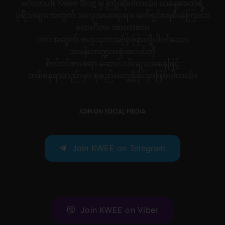
မင်္ဂလာပါ။ Kwee Blog မှ ကြိုဆိုပါတယ်။ ယနေ့ခေတ်ရဲ့
ပုရိသများအတွက် အလှအပရေးရာ၊ ဖက်ရှင်ရေစီးကြောင်း၊
တေးဂီတ၊ အားကစား၊
ဘဝအတွက် ဗဟုသုတအဖြာဖြာတို့ပါဝင်သော
အခန်းကဏ္ဍအစုံအလင်ကို
စိတ်ဝင်စားစရာ ဆောင်းပါးများအနေဖြင့်
တစ်နေရာတည်းမှာ စုစည်းတွေ့ရှိနိုင်မှာဖြစ်ပါတယ်။
JOIN ON SOCIAL MEDIA
Join KWEE on Telegram
Join KWEE on Viber