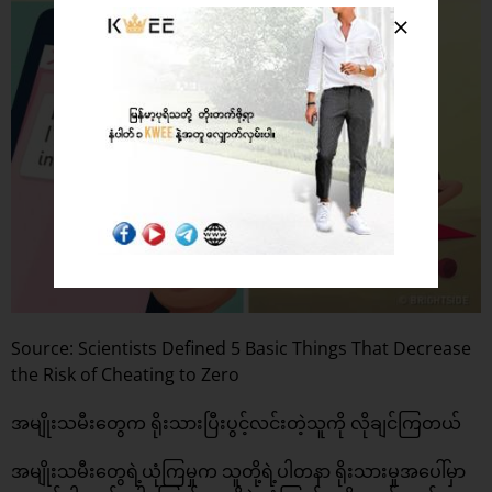
Source: Scientists Defined 5 Basic Things That Decrease
the Risk of Cheating to Zero
အမျိုးသမီးတွေက ရိုးသားပြီးပွင့်လင်းတဲ့သူကို လိုချင်ကြတယ်
အမျိုးသမီးတွေရဲ့ယုံကြမှုက သူတို့ရဲ့ပါတနာ ရိုးသားမှုအပေါ်မှာ