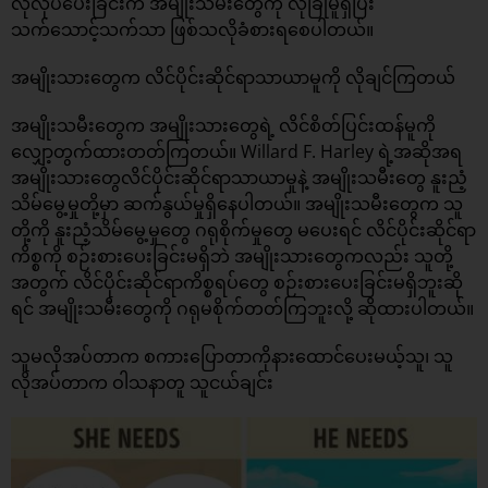
လိုလုပ်ပေးခြင်းက အမျိုးသမီးတွေကို လုံခြုံမူရှိပြီး
သက်သောင့်သက်သာ ဖြစ်သလိုခံစားရစေပါတယ်။
အမျိုးသားတွေက လိင်ပိုင်းဆိုင်ရာသာယာမူကို လိုချင်ကြတယ်
အမျိုးသမီးတွေက အမျိုးသားတွေရဲ့ လိင်စိတ်ပြင်းထန်မူကို
လျှော့တွက်ထားတတ်ကြတယ်။ Willard F. Harley ရဲ့အဆိုအရ
အမျိုးသားတွေလိင်ပိုင်းဆိုင်ရာသာယာမူနဲ့ အမျိုးသမီးတွေ နူးညံ့
သိမ်မွေ့မှုတို့မှာ ဆက်နွယ်မှုရှိနေပါတယ်။ အမျိုးသမီးတွေက သူ
တို့ကို နူးညံ့သိမ်မွေ့မှုတွေ ဂရုစိုက်မှုတွေ မပေးရင် လိင်ပိုင်းဆိုင်ရာ
ကိစ္စကို စဉ်းစားပေးခြင်းမရှိဘဲ အမျိုးသားတွေကလည်း သူတို့
အတွက် လိင်ပိုင်းဆိုင်ရာကိစ္စရပ်တွေ စဉ်းစားပေးခြင်းမရှိဘူးဆို
ရင် အမျိုးသမီးတွေကို ဂရုမစိုက်တတ်ကြဘူးလို့ ဆိုထားပါတယ်။
သူမလိုအပ်တာက စကားပြောတာကိုနားထောင်ပေးမယ့်သူ၊ သူ
လိုအပ်တာက ဝါသနာတူ သူငယ်ချင်း