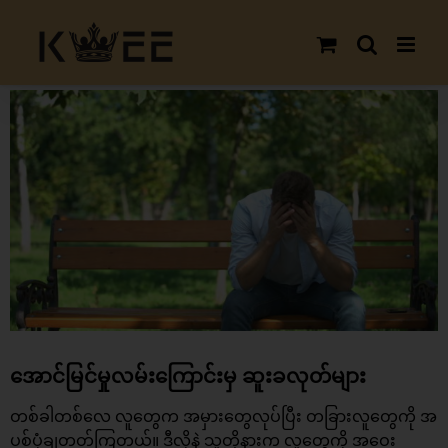
Skip
to
content
View
Larger
Image
အောင်မြင်မှုလမ်းကြောင်းမှ ဆူးခလုတ်များ
တစ်ခါတစ်လေ လူတွေက အမှားတွေလုပ်ပြီး တခြားလူတွေကို အ
ပစ်ပုံချတတ်ကြတယ်။ ဒီလိုနဲ့ သူတို့နားက လူတွေကို အဝေး