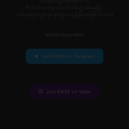
အခန်းကဏ္ဍအစုံအလင်ကို
စိတ်ဝင်စားစရာ ဆောင်းပါးများအနေဖြင့်
တစ်နေရာတည်းမှာ စုစည်းတွေ့ရှိနိုင်မှာဖြစ်ပါတယ်။
JOIN ON SOCIAL MEDIA
Join KWEE on Telegram
Join KWEE on Viber