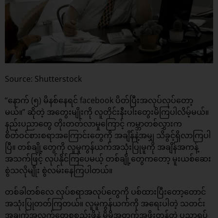
Source: Shutterstock
“နောက် (၅) မိနစ်နေရင် facebook ပိတ်ပြီးအလုပ်လုပ်တော့
မယ်။” ဆိုတဲ့ အတွေးမျိုးကို လူတိုင်းနီးပါးတွေးမိကြပါလိမ့်မယ်။
နည်းပညာတွေ တိုးတတ်လာမှုကြောင့် ကမ္ဘာတစ်လွှားက
စိတ်ဝင်စားစရာအကြောင်းတွေကို အချိန်နဲ့အမျှ သိခွင့်ရှိလာကြပါ
ပြီ။ တစ်ချို့တွေကို လူမှုကွန်ယက်အသုံးပြုမူကို အချိန်အကန့်
အသက်ဖြင့် လုပ်နိုင်ကြပေမယ့် တစ်ချို့တွေကတော့ မူးယစ်ဆေး
စွဲသလိုမျိုး စွဲလမ်းနေကြပါတယ်။
တစ်ခါတစ်လေ လုပ်စရာအလုပ်တွေကို ပစ်ထားပြီးတော့တောင်
အသုံးပြုတတ်ကြတယ်။ လူမူကွန်ယက်ကို အရေးပါတဲ့ သတင်း
အချက်အလက်တွေစုစည်းဖို့နဲ့ မိမိအတွက်အဖိုးတန်တဲ့ ပညာရပ်