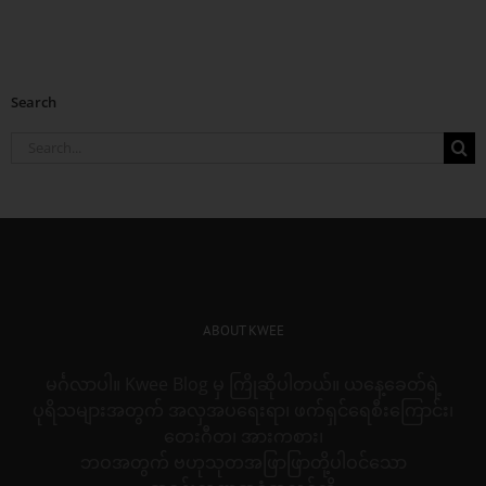
Search
Search
for:
ABOUT KWEE
မင်္ဂလာပါ။ Kwee Blog မှ ကြိုဆိုပါတယ်။ ယနေ့ခေတ်ရဲ့
ပုရိသများအတွက် အလှအပရေးရာ၊ ဖက်ရှင်ရေစီးကြောင်း၊
တေးဂီတ၊ အားကစား၊
ဘဝအတွက် ဗဟုသုတအဖြာဖြာတို့ပါဝင်သော