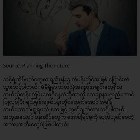
Source: Planning The Future
သင့်ရဲ့အိပ်မက်တွေက ရည်မှန်းချက်ပန်းတိုင်အဖြစ် ပြောင်းလဲ
သွားသင့်ပါတယ်။ မိမိရှိမှာ ဘယ်လိုအရည်အချင်းတွေရှိလဲ
ဘယ်လိုကုန်းကြမ်းတွေရှိနေလဲဆိုတာကို သေချာနားလည်အောင်
ပြုလုပ်ပြီး ရည်မှန်းချက်ပန်းတိုင်ရောက်အောင် အချိန်
ဘယ်လောက်ယူရမလဲ စသဖြင့် တွတ်ချက်ထားသင့်ပါတယ်။
အတုအယောင် ပန်းတိုင်တွေက အောင်မြင်မှုကို ဆုတ်ယုတ်စေတဲ့
အတားအဆီးတွေပဲဖြစ်ပါတယ်။