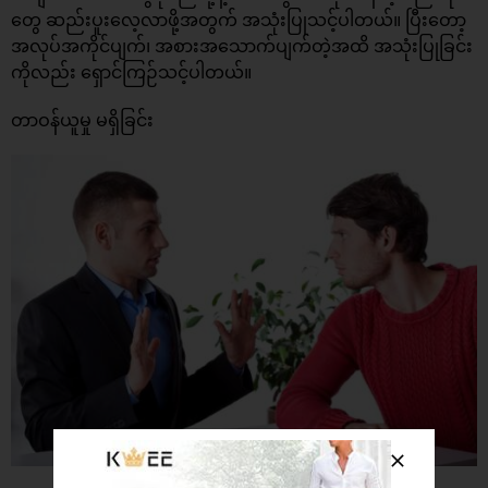
တွေ ဆည်းပူးလေ့လာဖို့အတွက် အသုံးပြုသင့်ပါတယ်။ ပြီးတော့
အလုပ်အကိုင်ပျက်၊ အစားအသောက်ပျက်တဲ့အထိ အသုံးပြုခြင်း
ကိုလည်း ရှောင်ကြဉ်သင့်ပါတယ်။
တာဝန်ယူမှု မရှိခြင်း