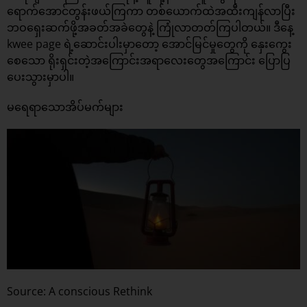
ရောက်အောင်တွန်းဖယ်ကြကာ တစ်ယောက်ထဲအထီးကျန်လာပြီး
ဘဝရှေးဆက်ဖို့အခတ်အခဲတွေနဲ့ ကြုံလာတတ်ကြပါတယ်။ ဒီနေ့
kwee page ရဲ့ဆောင်းပါးမှာတော့ အောင်မြင်မှုတွေကို နှေးကွေး
စေသော ရိုးရှင်းတဲ့အကြောင်းအရာလေးတွေအကြောင်း ပြောပြ
ပေးသွားမှာပါ။
မရေရာသောအိပ်မက်များ
Source: A conscious Rethink