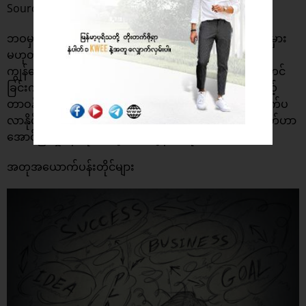
Source: On-Brand Partners
ဘဝမှာ ဖြစ်ပျက်လာတဲ့အရာအားလုံးဟာ ကျွန်တော်တို့ရဲ့အမှား
မဟုတ်ပါဘူး။ ဒါပေမယ့် ဖြစ်ပျက်လာတဲ့အရာတွေအတွက်
ကျွန်တော်တို့မှာ တာဝန်ရှိပါတယ်။ အခြားလူတွေကို အပြစ်တင်
ခြင်းက အခြေအနေကို ပြောင်းလဲမသွားစေပါဘူး။ ဒါပေမယ့်
တာဝန်အပြည့်ယူခြင်းက ကျွန်တော်တို့ရဲ့ အနာဂက်ကိုတောက်ပ
လာနိုင်စေပါတယ်။ အမှားကိုဝန်ခံရဲပြီး အမှန်ကိုပြင်လိုတဲ့စိတ်ဟာ
အောင်မြင်မှုပန်းတိုင်အတွက် အလွန်အရေးပါပါတယ်။
အတုအယောက်ပန်းတိုင်များ