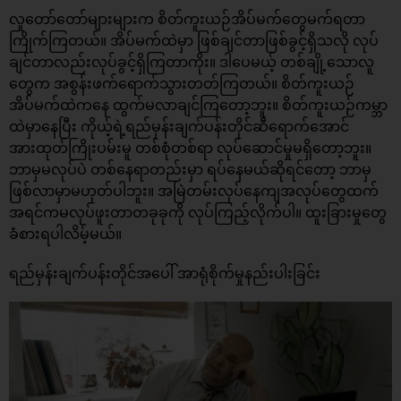
လူတော်တော်များများက စိတ်ကူးယဉ်အိပ်မက်တွေမက်ရတာ
ကြိုက်ကြတယ်။ အိပ်မက်ထဲမှာ ဖြစ်ချင်တာဖြစ်ခွင့်ရှိသလို လုပ်
ချင်တာလည်းလုပ်ခွင့်ရှိကြတာကိုး။ ဒါပေမယ့် တစ်ချို့သောလူ
တွေက အစွန်းဖက်ရောက်သွားတတ်ကြတယ်။ စိတ်ကူးယဉ်
အိပ်မက်ထဲကနေ ထွက်မလာချင်ကြတော့ဘူး။ စိတ်ကူးယဉ်ကမ္ဘာ
ထဲမှာနေပြီး ကိုယ့်ရဲ့ရည်မှန်းချက်ပန်းတိုင်ဆီရောက်အောင်
အားထုတ်ကြိုးပမ်းမူ တစ်စုံတစ်ရာ လုပ်ဆောင်မှုမရှိတော့ဘူး။
ဘာမှမလုပ်ပဲ တစ်နေရာတည်းမှာ ရပ်နေမယ်ဆိုရင်တော့ ဘာမှ
ဖြစ်လာမှာမဟုတ်ပါဘူး။ အမြဲတမ်းလုပ်နေကျအလုပ်တွေထက်
အရင်ကမလုပ်ဖူးတာတခုခုကို လုပ်ကြည့်လိုက်ပါ။ ထူးခြားမှုတွေ
ခံစားရပါလိမ့်မယ်။
ရည်မှန်းချက်ပန်းတိုင်အပေါ် အာရုံစိုက်မှုနည်းပါးခြင်း