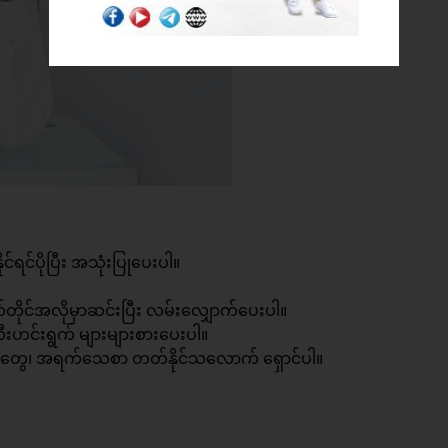
ရင်ပိုပြီး အသုံးပြုပေးပါ။
တိုင်အလိုမှာဆင်းပြီး လမ်းလျှောက်ပေးပါ။
င်းရွက် များများစားပေးပါ။
ေးတွေ၊ အရက်သေစာ တတ်နိုင်သလောက် ရှောင်ပါ။