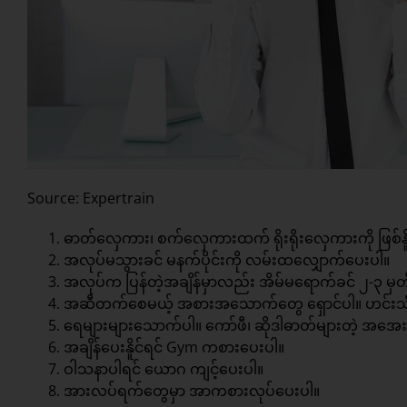
Source: Expertrain
ဓာတ်လှေကား၊ စက်လှေကားထက် ရိုးရိုးလှေကားကို ဖြစ်နိူင်
အလုပ်မသွားခင် မနက်ပိုင်းကို လမ်းထလျှောက်ပေးပါ။
အလုပ်က ပြန်တဲ့အချိန်မှာလည်း အိမ်မရောက်ခင် ၂-၃ မှတ်
အဆီတက်စေမယ့် အစားအသောက်တွေ ရှောင်ပါ။ ဟင်းသီးဟ
ရေများများသောက်ပါ။ ကော်ဖီ၊ ဆိုဒါဓာတ်များတဲ့ အအ
အချိန်ပေးနိူင်ရင် Gym ကစားပေးပါ။
ဝါသနာပါရင် ယောဂ ကျင့်ပေးပါ။
အားလပ်ရက်တွေမှာ အာကစားလုပ်ပေးပါ။