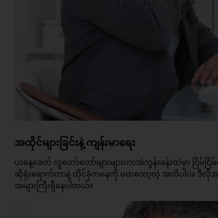
အထိုင်များခြင်းနဲ့ ကျန်းမာရေး
ယနေ့ခေတ် လူတော်တော်များများဟာအဲကွန်းခန်းထဲမှာ ငြိမ်ငြိမ
ဆိုရုံးရောက်တာနဲ့ ထိုင်ခုံကနေကို မထတော့တဲ့ အထိပါပဲ။ ဒီလ
အများကြီးရှိနေပါတယ်။