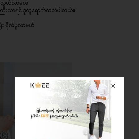
ပိုလွယ်လာမယ်
ကြီးလာရင် ဒုက္ခရောက်တတ်ပါတယ်။
ြီး ဗိုက်ပူလာမယ်