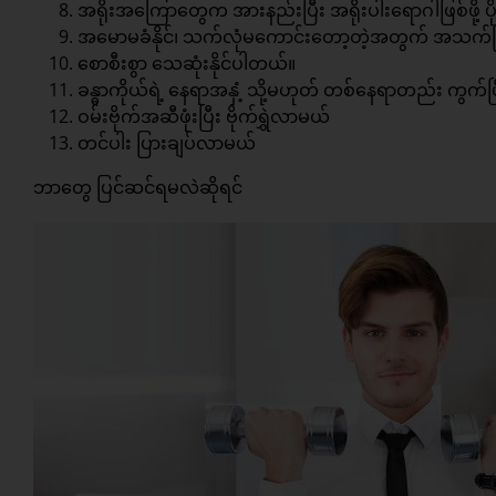
အရိုးအကြောတွေက အားနည်းပြီး အရိုးပါးရောဂါဖြစ်ဖို့ 
အမောမခံနိုင်၊ သက်လုံမကောင်းတော့တဲ့အတွက် အသက်
စောစီးစွာ သေဆုံးနိုင်ပါတယ်။
ခန္ဓာကိုယ်ရဲ့ နေရာအနှံ့ သို့မဟုတ် တစ်နေရာတည်း ကွက်ပ
ဝမ်းဗိုက်အဆီဖုံးပြီး ဗိုက်ရွှဲလာမယ်
တင်ပါး ပြားချပ်လာမယ်
ဘာတွေ ပြင်ဆင်ရမလဲဆိုရင်