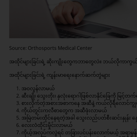
Source: Orthosports Medical Center
အထိုင်များခြင်းရဲ့ ဆိုးကျိုးတွေကဘာတွေလဲ။ ဘယ်လိုကာကွယ်
အထိုင်များခြင်းရဲ့ ကျန်းမာရေးနောက်ဆက်တွဲများ
အဝလွန်လာမယ်
ဆီးချို၊ သွေးတိုး၊ နှလုံးရောဂါဖြစ်လာနိုင်ခြေကို မြင့်
စားလိုက်တဲ့အစားအစာကနေ အဆီနဲ့ ကယ်လိုရီလောင်ကျွမ်
ကိုယ်တွင်းကလီစာတွေက အဆီဖုံးလာမယ်
အမြဲတမ်းထိုင်နေရတဲ့အခါ သွေးလည်ပတ်စီးဆင်းနှုန်း 
လေးလံထိုင်းမှိုင်းလာမယ်
ကိုယ့်အလုပ်ကလွဲရင် တခြားပင်ပန်းလောက်မယ့် အရာမှန်သ