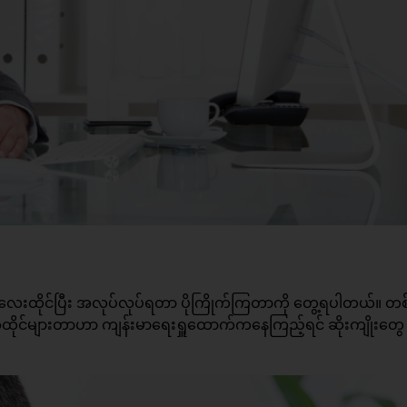
်လေးထိုင်ပြီး အလုပ်လုပ်ရတာ ပိုကြိုက်ကြတာကို တွေ့ရပါတယ်။ တစ်ခ
ိုအထိုင်များတာဟာ ကျန်းမာရေးရှူထောက်ကနေကြည့်ရင် ဆိုးကျိုးတွေ