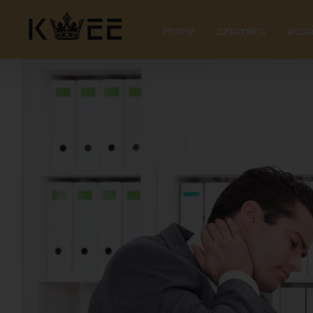
Skip
to
Home
အားကစား
တေး
content
View
Larger
Image