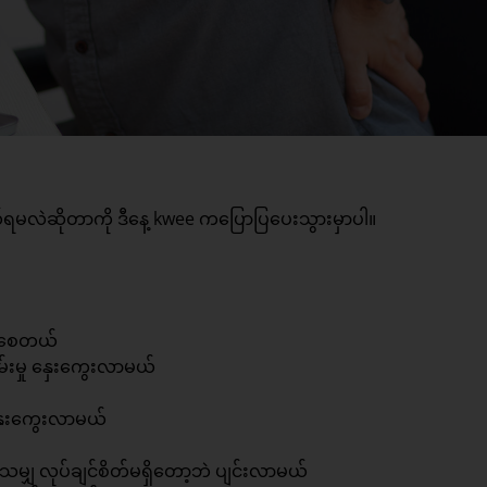
ရမလဲဆိုတာကို ဒီနေ့ kwee ကပြောပြပေးသွားမှာပါ။
တက်စေတယ်
းမှု နှေးကွေးလာမယ်
နှေးကွေးလာမယ်
မျှ လုပ်ချင်စိတ်မရှိတော့ဘဲ ပျင်းလာမယ်