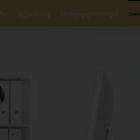
ဂီတ
မြို့ပြဆင်ယင်မှု
အောင်မြင်မှုများနောက်ကွယ်
အဆင့်