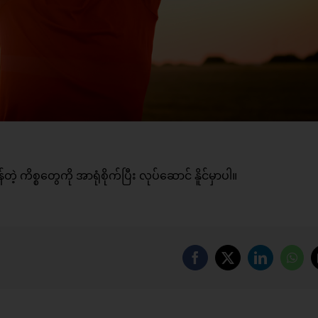
ိစ္စတွေကို အာရုံစိုက်ပြီး လုပ်ဆောင် နိူင်မှာပါ။
Facebook
X
LinkedIn
Wha