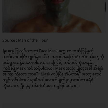
Source : Man of the Hour
ရွံစေးနဲ့ ပြုလုပ်ထားတဲ့ Face Mask တွေဟာ အဆီပြန်မှုကို
သက်သာစေပြီး မျက်နှာပေါ်က အညစ်အကြေးနဲ့ အမဲစက်တွေကို
ဖယ်ရှားသန့်စင်ပေးပါတယ်။ဒါကြောင့် တစ်ပတ်ကိုအနည်း ၂
ကြိမ်ခန့် Mask ကပ်သင့်ပါတယ်။ Mask အသုံးပြုတဲ့အခါ အချိန်
အကြာကြီးထားတာမျိုး Mask ကပ်ပြီး အိပ်တာမျိုးတော့ ရှောင်
ကျဉ်သင့်ပါတယ်။နာရီဝက်လောက်မျက်နှာမှာကပ်ထားရုံနဲ့
လုံလောက်ပြီး မှန်ကန်တဲ့ထိရောက်မှုဖြစ်စေမှာပါ။