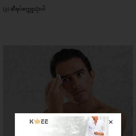
(၃) ဆီစုပ်စက္ကူသုံးပါ