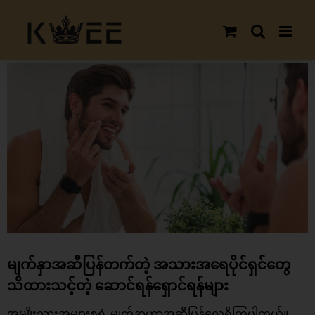
Skip
to
content
View
Larger
Image
မျက်နှာအဆီပြန်တက်တဲ့ အသားအရေပိုင်ရှင်တွေ
သိထားသင့်တဲ့ ဆောင်ရန်ရှောင်ရန်များ
အမျိုးသားအများစုရဲ့ မျက်နှာဟာအဆီပြန်လေ့ရှိကြပါတယ်။