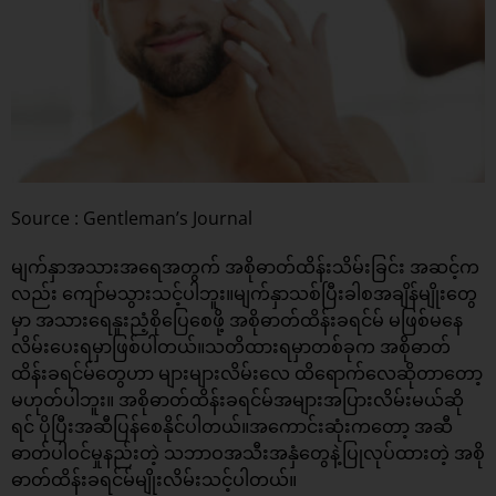
Source : Gentleman’s Journal
မျက်နှာအသားအရေအတွက် အစိုဓာတ်ထိန်းသိမ်းခြင်း အဆင့်က
လည်း ကျော်မသွားသင့်ပါဘူး။မျက်နှာသစ်ပြီးခါစအချိန်မျိုးတွေ
မှာ အသားရေနူးညံ့စိုပြေစေဖို့ အစိုဓာတ်ထိန်းခရင်မ် မဖြစ်မနေ
လိမ်းပေးရမှာဖြစ်ပါတယ်။သတိထားရမှာတစ်ခုက အစိုဓာတ်
ထိန်းခရင်မ်တွေဟာ များများလိမ်းလေ ထိရောက်လေဆိုတာတော့
မဟုတ်ပါဘူး။ အစိုဓာတ်ထိန်းခရင်မ်အများအပြားလိမ်းမယ်ဆို
ရင် ပိုပြီးအဆီပြန်စေနိုင်ပါတယ်။အကောင်းဆုံးကတော့ အဆီ
ဓာတ်ပါဝင်မှုနည်းတဲ့ သဘာဝအသီးအနှံတွေနဲ့ပြုလုပ်ထားတဲ့ အစို
ဓာတ်ထိန်းခရင်မ်မျိုးလိမ်းသင့်ပါတယ်။