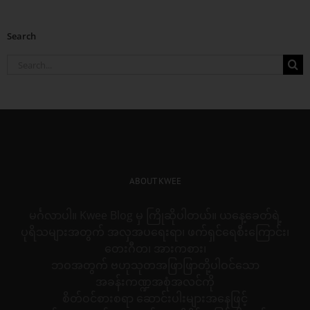
Search
Search
for:
ABOUT KWEE
မင်္ဂလာပါ။ Kwee Blog မှ ကြိုဆိုပါတယ်။ ယနေ့ခေတ်ရဲ့
ပုရိသများအတွက် အလှအပရေးရာ၊ ဖက်ရှင်ရေစီးကြောင်း၊
တေးဂီတ၊ အားကစား၊
ဘဝအတွက် ဗဟုသုတအဖြာဖြာတို့ပါဝင်သော
အခန်းကဏ္ဍအစုံအလင်ကို
စိတ်ဝင်စားစရာ ဆောင်းပါးများအနေဖြင့်