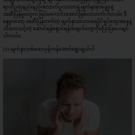
ရာသီဥတုနည်းနည်းလောက်ပူလာတာနဲ့ မျက်နှာမှာချွေးနဲ့
အဆီပြန်မှုတွေက မြင်မကောင်းအောင်ဖြစ်လာတက်ပါတယ်။ ဒီ
နေ့မှာတော့ အဆီပြန်တက်တဲ့ မျက်နှာအသားရေပိုင်ရှင်တွေအနေနဲ့
သိထားသင့်တဲ့ ဆောင်ရန်ရှောင်ရန်အချက်တွေကိုပြောပြပေးချင်
ပါတယ်။
(၁) မျက်နှာသစ်ဆေးမှန်ကန်အောင်ရွေးချယ်ပါ