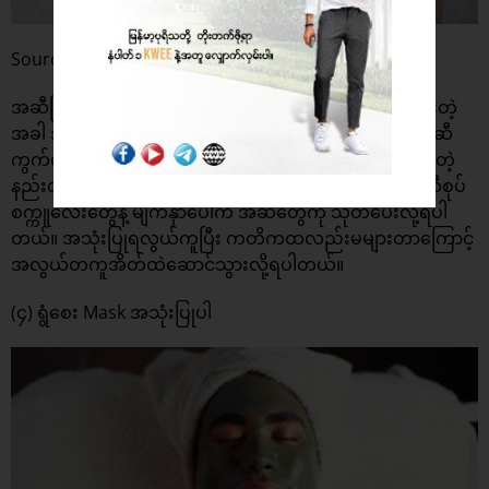
Source : Wix
အဆီပြန်တက်တဲ့အသားအရေပိုင်ရှင်တွေအနေနဲ့ အပြင်သွားတဲ့
အခါ အထူးနေပူထဲသွားတဲ့အခါတွေမှာ မျက်နှာတစ်ခုလုံးအဆီ
ကွက်တွေ ဖြစ်လာတက်ပါတယ်။ဒီလိုဖြစ်တဲ့အခါဖြေရှင်းနိုင်တဲ့
နည်းလမ်းတစ်ခုက မျက်နှာအတွက် သီးသန့်ထုတ်ထားတဲ့ ဆီစုပ်
စက္ကူလေးတွေနဲ့ မျက်နှာပေါ်က အဆီတွေကို သုတ်ပေးလို့ရပါ
တယ်။ အသုံးပြုရလွယ်ကူပြီး ကတိကထလည်းမများတာကြောင့်
အလွယ်တကူအိတ်ထဲဆောင်သွားလို့ရပါတယ်။
(၄) ရွံစေး Mask အသုံးပြုပါ