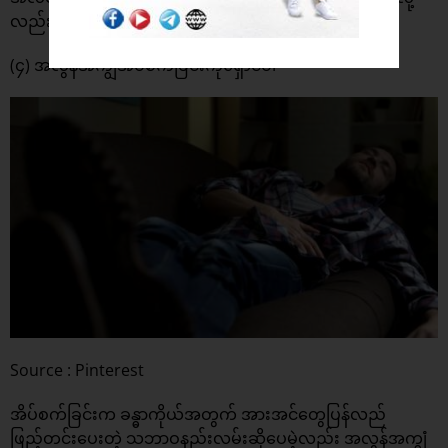
လည်းရပါတယ်။
(၄) အလွန်အကျွံအိပ်စက်ခြင်းကိုရှောင်ပါ
Source : Pinterest
အိပ်စက်ခြင်းက ခန္ဓာကိုယ်အတွက် အားအင်တွေပြန်လည်
ဖြည့်တင်းပေးတဲ့ သဘာဝနည်းလမ်းဆိုပေမဲ့လည်း အလွန်အကျွံ