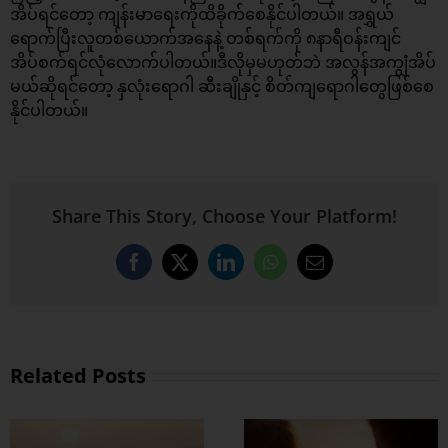
အိပ်ရင်တော့ ကျန်းမာရေးကိုထိခိုက်စေနိုင်ပါတယ်။ အရွှယ်
ရောက်ပြီးလူတစ်ယောက်အနေနဲ့ တစ်ရက်ကို ၈နာရီဝန်းကျင်
အိပ်စက်ရင်လုံလောက်ပါတယ်။ဒီလိုမှမဟုတ်ဘဲ အလွန်အကျွံအိပ်
မယ်ဆိုရင်တော့ နှလုံးရောဂါ ဆီးချိုနှင့် စိတ်ကျရောဂါတွေဖြစ်စေ
နိုင်ပါတယ်။
Share This Story, Choose Your Platform!
Facebook
X
LinkedIn
WhatsApp
Email
Related Posts