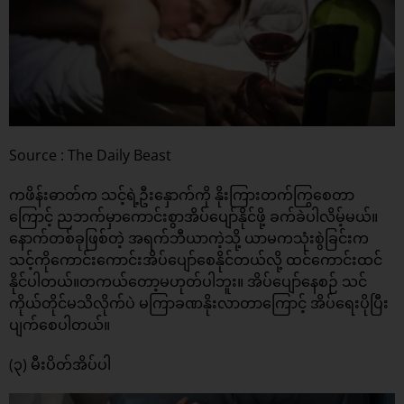
Source : The Daily Beast
ကဖိန်းဓာတ်က သင့်ရဲ့ဦးနှောက်ကို နိုးကြားတက်ကြွစေတာ
ကြောင့် ညဘက်မှာကောင်းစွာအိပ်ပျော်နိုင်ဖို့ ခက်ခဲပါလိမ့်မယ်။
နောက်တစ်ခုဖြစ်တဲ့ အရက်ဘီယာကဲ့သို့ ယာမကသုံးစွဲခြင်းက
သင့်ကိုကောင်းကောင်းအိပ်ပျော်စေနိုင်တယ်လို့ ထင်ကောင်းထင်
နိုင်ပါတယ်။တကယ်တော့မဟုတ်ပါဘူး။ အိပ်ပျော်နေစဉ် သင်
ကိုယ်တိုင်မသိလိုက်ပဲ မကြာခဏနိုးလာတာကြောင့် အိပ်ရေးပိုပြီး
ပျက်စေပါတယ်။
(၃) မီးပိတ်အိပ်ပါ