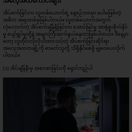
အလေ့အထကောင်းများ
အိပ်စက်ခြင်းက လူတစ်ယောက်ရဲ့ နေ့စဉ်ဘဝမှာ မပါမဖြစ်တဲ့
အဓိက အရာတစ်ခုဖြစ်ပါတယ်။ လူတစ်ယောက်အတွက်
လုံလောက်တဲ့ အိပ်စက်ချိန်ရှိခြင်းက အောင်မြင်မှု အာရုံစူးစိုက်နိုင်
မှု ပျော်ရွှင်မှုတို့နဲ့ အများကြီးဆက်နွယ်နေတာဖြစ်ပါတယ်။ ဒီနေ့မှာ
တော့ လူတိုင်းလိုလိုသိထားသင့်တဲ့ အိပ်စက်ခြင်းဆိုင်ရာ
အလေ့အထတချို့ကို စာဖတ်သူတို့ သိရှိနိုင်စေဖို့ မျှဝေပေးလိုက်
ပါတယ်။
(၁) အိပ်ချိန်နီးမှ အစားစာခြင်းကို ရှောင်ကျဉ်ပါ