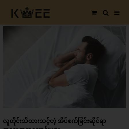
Skip
to
content
View
Larger
Image
လူတိုင်းသိထားသင့်တဲ့ အိပ်စက်ခြင်းဆိုင်ရာ