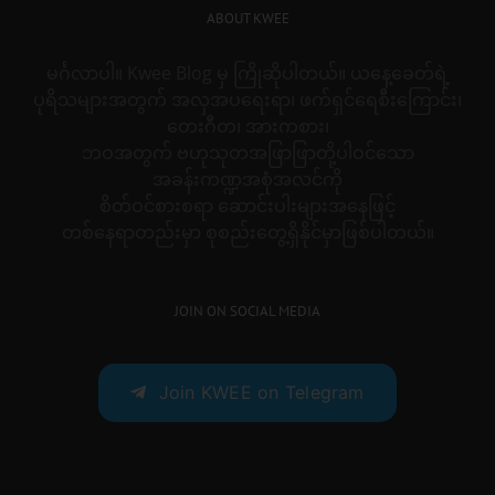
ABOUT KWEE
မင်္ဂလာပါ။ Kwee Blog မှ ကြိုဆိုပါတယ်။ ယနေ့ခေတ်ရဲ့
ပုရိသများအတွက် အလှအပရေးရာ၊ ဖက်ရှင်ရေစီးကြောင်း၊
တေးဂီတ၊ အားကစား၊
ဘဝအတွက် ဗဟုသုတအဖြာဖြာတို့ပါဝင်သော
အခန်းကဏ္ဍအစုံအလင်ကို
စိတ်ဝင်စားစရာ ဆောင်းပါးများအနေဖြင့်
တစ်နေရာတည်းမှာ စုစည်းတွေ့ရှိနိုင်မှာဖြစ်ပါတယ်။
JOIN ON SOCIAL MEDIA
Join KWEE on Telegram