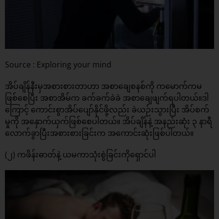
Source : Exploring your mind
အိပ်ချိန်နီးမှအစားစားတာဟာ အစာချေစနစ်ကို ကမောက်ကမ
ဖြစ်စေပြီး အစာအိမ်က ခက်ခက်ခဲခဲ အစာချေဖျက်ရပါတယ်။ဒါ
ကြောင့် ကောင်းစွာအိပ်ပျော်နိုင်ဖို့လည်း ခဲယဉ်းသွားပြီး အိပ်စက်
မှုကို အနှောက်ယှက်ဖြစ်စေပါတယ်။ အိပ်ချိန်နဲ့ အနည်းဆုံး ၃ နာရီ
လောက်ခွာပြီးအစားစားခြင်းက အကောင်းဆုံးဖြစ်ပါတယ်။
(၂) ကဖိန်းဓာတ်နဲ့ ယမကာသုံးစွဲခြင်းကိုရှောင်ပါ