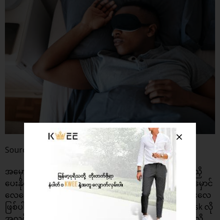
Source : iStock
အမှောင်ထုက အိပ်စက်ခြင်းစက်ဝန်းကို အမှန်တကယ်ထိန်းညှိ
ပေးနိုင်တဲ့ အကောင်းဆုံးအရာတစ်ခုဖြစ်ပါတယ်။ အခန်းကမှောင်
လေလေ သင့်ကိုပိုပြီးနှစ်နှစ်ခြိုက်ခြိုက်အိပ်ပျော်ဖို့ ကူညီပေးလေ
ဖြစ်ပါတယ်။ဒါကြောင့်အခန်းမီးတွေပိတ်အိပ်ပါ။ sleep mask လို
အလင်းကိုကာကွယ်ပေးတဲ့ မျက်နှာဖုံးလေးတွေတပ်ပြီးအိပ်လို့