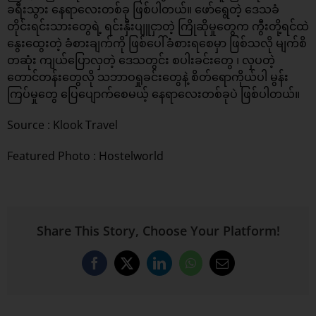
ခရီးသွား နေရာလေးတစ်ခု ဖြစ်ပါတယ်။ ဖော်ရွေတဲ့ ဒေသခံ
တိုင်းရင်းသားတွေရဲ့ ရင်းနှီးပျူငှာတဲ့ ကြိုဆိုမှုတွေက ကွီးတို့ရင်ထဲ
နွေးထွေးတဲ့ ခံစားချက်ကို ဖြစ်ပေါ်ခံစားရစေမှာ ဖြစ်သလို မျက်စိ
တဆုံး ကျယ်ပြောလှတဲ့ ဒေသတွင်း စပါးခင်းတွေ ၊ လှပတဲ့
တောင်တန်းတွေလို သဘာဝရှုခင်းတွေနဲ့ စိတ်ရောကိုယ်ပါ မွန်း
ကြပ်မှုတွေ ပြေပျောက်စေမယ့် နေရာလေးတစ်ခုပဲ ဖြစ်ပါတယ်။
Source :
Klook Travel
Featured Photo : Hostelworld
Share This Story, Choose Your Platform!
Facebook
X
LinkedIn
WhatsApp
Email