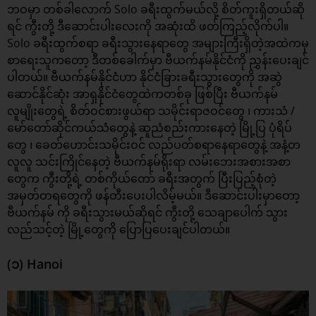
ဘဝမှာ တစ်ခါလောက် Solo ခရီးထွက်မယ်လို့ စိတ်ကူးရှိတယ်ဆို
ရင် ကွီးတို့ ဒီဆောင်းပါးလေးကို အဆုံးထိ ဖတ်ကြည့်လိုက်ပါ။
Solo ခရီးထွက်စရာ ခရီးသွားနေရာတွေ အများကြီးရှိတဲ့အထဲကမှ
စာရေးသူကတော့ ဒီတစ်ခေါက်မှာ
ဗီယက်နမ်နိုင်ငံ
ကို ညွှန်းပေးချင်
ပါတယ်။ ဗီယက်နမ်နိုင်ငံဟာ နိုင်ငံခြားခရီးသွားတွေကို အဆွဲ
ဆောင်နိုင်ဆုံး အာရှနိုင်ငံတွေထဲကတစ်ခု ဖြစ်ပြီး ဗီယက်နမ်
လူမျိုးတွေရဲ့ စိတ်ဝင်စားဖွယ်ရာ သမိုင်းရာဇဝင်တွေ ၊ ကားသံ /
မော်တော်ဆိုင်ကယ်သံတွေနဲ့ ဆူညံစည်းကားနေတဲ့ မြို့ပြ ပုံရိပ်
တွေ ၊ ခေတ်ဟောင်းသမိုင်းဝင် လည်ပတ်စရာနေရာတွေနဲ့ အနံ့တ
လူလူ သင်းကြိုင်နေတဲ့ ဗီယက်နမ်ရိုးရာ လမ်းဘေးအစားအစာ
တွေက ကွီးတို့ရဲ့ တစ်ကိုယ်တော် ခရီးအတွက် ပြီးပြည့်စုံတဲ့
အမှတ်တရတွေကို ဖန်တီးပေးပါလိမ့်မယ်။ ဒီဆောင်းပါးမှာတော့
ဗီယက်နမ် ကို ခရီးသွားမယ်ဆိုရင် ကွီးတို့ သေချာပေါက် သွား
လည်သင့်တဲ့ မြို့တွေကို ပြောပြပေးချင်ပါတယ်။
(၁) Hanoi