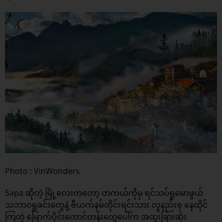
Photo : VinWonders
Sapa ဆိုတဲ့ မြို့လေးကတော့ တကယ်ကိုမှ ရင်သပ်ရှုမောဖွယ်
သဘာဝရှုခင်းတွေနဲ့ ဗီယက်နမ်တိုင်းရင်းသား လူနည်းစု နေထိုင်
ကြတဲ့ မြောက်ပိုင်းတောင်တန်းတွေပေါ်က အထူးခြားဆုံး