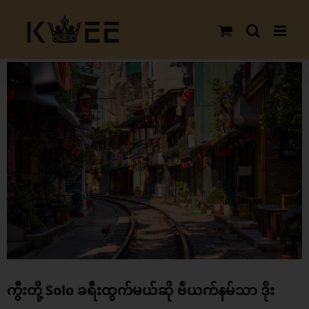
Skip
to
content
View
Larger
Image
ကွီးတို့ Solo ခရီးထွက်မယ်ဆို ဗီယက်နမ်သာ ဒိုး