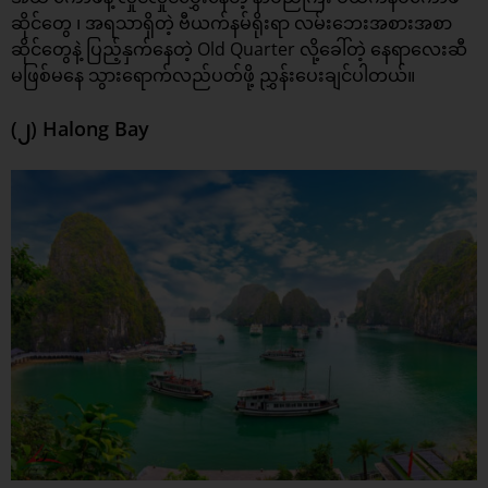
ဆိုင်တွေ ၊ အရသာရှိတဲ့ ဗီယက်နမ်ရိုးရာ လမ်းဘေးအစားအစာ
ဆိုင်တွေနဲ့ ပြည့်နှက်နေတဲ့ Old Quarter လို့ခေါ်တဲ့ နေရာလေးဆီ
မဖြစ်မနေ သွားရောက်လည်ပတ်ဖို့ ညွှန်းပေးချင်ပါတယ်။
(၂) Halong Bay