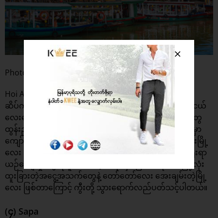
Photo : Wanderlust Magazine
Hoi An ဆိုတာ ဗီယက်နမ်နိုင်ငံရဲ့ ချစ်စရာ ခေတ်ဟောင်း
ဆိပ်ကမ်းမြို့လေးဖြစ်ပြီး တစ်မြို့လုံးနီးပါး အဝါရောင်အိမ်ငယ်
လေးတွေနဲ့ ပြည့်နှက်နေသလို ညနေခင်းတွေမှာ မီးပုံးလေးတွေ
ထွန်းညှိထားတဲ့ လမ်းတွေကြောင့် ခရီးသွားချစ်သူတွေကြားမှာ
ကျော်ကြားတဲ့ UNESCO ကမ္ဘာ့အမွေအနှစ်နေရာ ရှေးဟောင်းမြို့
လေး ဖြစ်ပါတယ်။ ဗီယက်နမ် လူမျိုးတွေရဲ့ ရှေးအကျဆုံး ရိုးရာ
ယဉ်ကျေးမှုတွေကို စူးစမ်းလေ့လာနိုင်မှာ ဖြစ်သလို တစ်မြို့လုံး
ထူးခြားတဲ့အငွေ့အသက်တွေနဲ့ တော်တော်လေး အေးချမ်းတဲ့မြို့
လေး ဖြစ်တာကြောင့် ကွီးတို့ သွားရောက်လည်ပတ်သင့်ပါတယ်။
(၄) Sapa