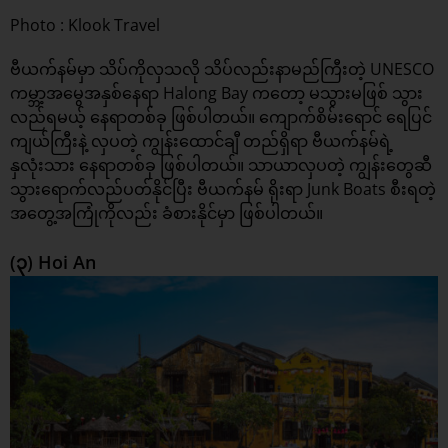
Photo : Klook Travel
ဗီယက်နမ်မှာ သိပ်ကိုလှသလို သိပ်လည်းနာမည်ကြီးတဲ့ UNESCO
ကမ္ဘာ့အမွေအနှစ်နေရာ Halong Bay ကတော့ မသွားမဖြစ် သွား
လည်ရမယ့်‌ နေရာတစ်ခု ဖြစ်ပါတယ်။ ကျောက်စိမ်းရောင် ရေပြင်
ကျယ်ကြီးနဲ့ လှပတဲ့ ကျွန်းထောင်ချီ တည်ရှိရာ ဗီယက်နမ်ရဲ့
နှလုံးသား နေရာတစ်ခု ဖြစ်ပါတယ်။ သာယာလှပတဲ့ ကျွန်းတွေဆီ
သွားရောက်လည်ပတ်နိုင်ပြီး ဗီယက်နမ် ရိုးရာ Junk Boats စီးရတဲ့
အတွေ့အကြုံကိုလည်း ခံစားနိုင်မှာ ဖြစ်ပါတယ်။
(၃) Hoi An