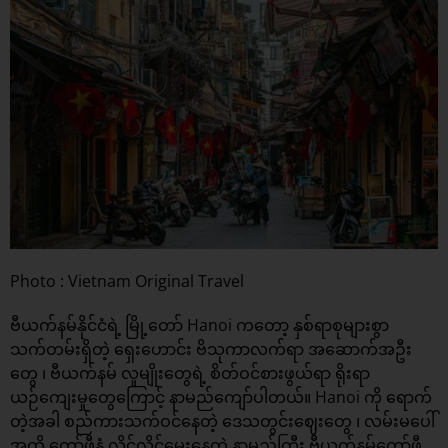
Photo : Vietnam Original Travel
ဗီယက်နမ်နိုင်ငံရဲ့ မြို့တော် Hanoi ကတော့ နှစ်ရာစုများစွာ
သက်တမ်းရှိတဲ့ ရှေးဟောင်း ဗိသုကာလက်ရာ အဆောက်အဦး
တွေ ၊ ဗီယက်နမ် လူမျိုးတွေရဲ့ စိတ်ဝင်စားဖွယ်ရာ ရိုးရာ
ယဉ်ကျေးမှုတွေကြောင့် နာမည်ကျော်ပါတယ်။ Hanoi ကို ရောက်
တဲ့အခါ စည်ကားသက်ဝင်နေတဲ့ ဒေသတွင်းဈေးတွေ ၊ လမ်းမပေါ်
အထိ ကော်ဖီနံ့ လှိုင်လှိုင်မွှေးနေတဲ့ နာမည်ကြီး ဗီယက်နမ်ကော်ဖီ