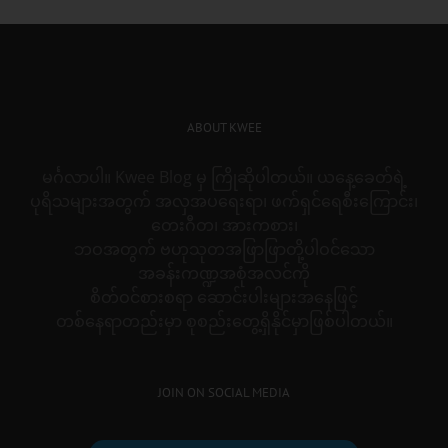
ABOUT KWEE
မင်္ဂလာပါ။ Kwee Blog မှ ကြိုဆိုပါတယ်။ ယနေ့ခေတ်ရဲ့
ပုရိသများအတွက် အလှအပရေးရာ၊ ဖက်ရှင်ရေစီးကြောင်း၊
တေးဂီတ၊ အားကစား၊
ဘဝအတွက် ဗဟုသုတအဖြာဖြာတို့ပါဝင်သော
အခန်းကဏ္ဍအစုံအလင်ကို
စိတ်ဝင်စားစရာ ဆောင်းပါးများအနေဖြင့်
တစ်နေရာတည်းမှာ စုစည်းတွေ့ရှိနိုင်မှာဖြစ်ပါတယ်။
JOIN ON SOCIAL MEDIA