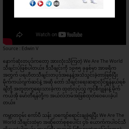
Source : Edwin V
နောက်ဆုံးတပုဒ်ကတော့ အားလုံးသိကြတဲ့ We Are The World
သီချင်းပဲဖြစ်ပါတယ်။ ဒီသီချင်းကို ၁၉၈၅ ခုနှစ်မှာ အာဖရိက
အတွက် ပရဟိတသီချင်းတပုဒ်အနေနဲ့အသံသွင်းခဲ့တာဖြစ်ပြီး
မိုက်ကယ်ဂျက်ဆင်နဲ့ အဆို တော် သီချင်းရေးဆရာလိုင်ရွန်နယ်ရစ်
ချီတို့ အတူတကွရေးသားခဲ့ကာ ထုတ်လုပ်သူ ကွင်စီဂျုန်းနဲ့ မိုက်
ကယ်အို မော်တီရန်တို့က အယ်လ်ဘမ်အဖြစ်ထုတ်ဝေပေးခဲ့ပါ
တယ်။
ကမ္ဘာတဝှမ်း ကော်ပီ သန်း၂၀ကျော်ရောင်းချခဲ့ရပြီး We Are The
World သီချင်းထဲမှာ အဆိုတော်စုစုပေါင်း ၄၆ ယောက်ကပါဝင်သီ