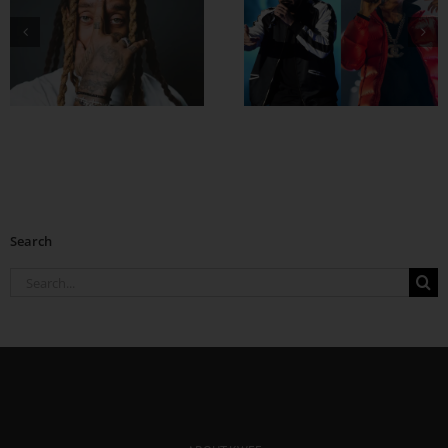
Drake နဲ့ Central
Cee တို့ ပေါင်းဖြုတ်
ထားတဲ့ Which One
Search
Search
for: