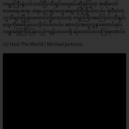
ကမ္ဘာကြီးနဲ့ပတ်သတ်ပြီးသီချင်းတွေစပ်ဆိုခဲ့ကြတဲ့ အဆိုတော်
တေးရေးဆရာ အနုပညာရှင်တွေအများကြီးရှိပါတယ်။ အဲ့ဒီထဲက
လူသိများပြီးနားထောင်လို့ကောင်းတဲ့ ကမ္ဘာကြီးအကြောင်းသီချင်း
တွေကိုဖော်ပြပေးလိုက်ပါတယ်။ အားလုံးအတူတူနားထောင်ရင်း
ကမ္ဘာမြေကြီးပြန်လည်ကျန်းမာလာဖို့ ဆုတောင်းပေးကြရအောင်။
(၁) Heal The World ( Micheal Jackson)