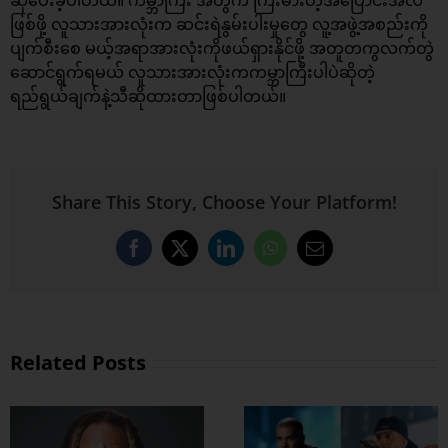
ဆိုပေးခဲ့ပါတယ်။ ကမ္ဘာကြီး အတွက် ကြီးမားတဲ့အပြောင်းအလဲ
ဖြစ်ဖို့ လူသားအားလုံးက ဆင်းရဲနွမ်းပါးမှုတွေ လူ့အဖွဲ့အစည်းကို
ပျက်စီးစေ မယ့်အရာအားလုံးကိုဖယ်ရှားနိုင်ဖို့ အတူတကွလက်တွဲ
ဆောင်ရွက်ရမယ် လူသားအားလုံးကကမ္ဘာကြီးပါပဲဆိုတဲ့
ရည်ရွယ်ချက်နဲ့သီဆိုထားတာဖြစ်ပါတယ်။
Share This Story, Choose Your Platform!
Facebook
X
LinkedIn
WhatsApp
Email
Related Posts