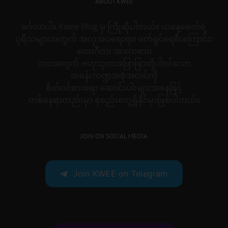
ABOUT KWEE
မင်္ဂလာပါ။ Kwee Blog မှ ကြိုဆိုပါတယ်။ ယနေ့ခေတ်ရဲ့
ပုရိသများအတွက် အလှအပရေးရာ၊ ဖက်ရှင်ရေစီးကြောင်း၊
တေးဂီတ၊ အားကစား၊
ဘဝအတွက် ဗဟုသုတအဖြာဖြာတို့ပါဝင်သော
အခန်းကဏ္ဍအစုံအလင်ကို
စိတ်ဝင်စားစရာ ဆောင်းပါးများအနေဖြင့်
တစ်နေရာတည်းမှာ စုစည်းတွေ့ရှိနိုင်မှာဖြစ်ပါတယ်။
JOIN ON SOCIAL MEDIA
Join KWEE on Telegram