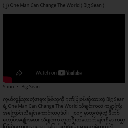
(၂) One Man Can Change The World ( Big Sean )
Source : Big Sean
ကွယ်လွန်သွားတဲ့အဖွားဖြစ်သူကို ဂုဏ်ပြုစပ်ဆိုထားတဲ့ Big Sean
ရဲ့ One Man Can Change The World သီချင်းကလဲ ကမ္ဘာကြီး
အကြောင်းသီချင်းကောင်းတပုဒ်ပါ။ ၂၀၁၅ မှာထွက်ခဲ့တဲ့ ဒီဟစ်
ဟော့ပ်အမျိုးအစား သီချင်းက လူတဦးတယောက်ချင်းစီမှာ ကမ္ဘာ
ကြီးပိုကောင်းလာအောင်ပြောင်းလဲဖို့စွမ်းအားတွေရှိတယ်လို့