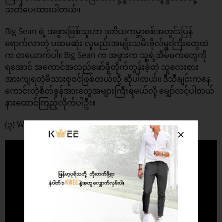
သတိပေးထားပါတယ်။
Big Sean ရဲ့ အဖွားဖြစ်သူဟာ ဒုတိယကမ္ဘာစစ်အတွင်းပြန်
ရောက်လာတဲ့ ပထမဆုံး လူမည်းအမျိုးသမီးဗိုလ်မှူးကြီးတွေထဲ
က တယောက်ပါ။ Big Sean က အဖွားက သူ့ရဲ့အိမ်မက်တွေကို
ရအောင် အကောင်အထည်ဖော်ဖို့တိုက်တွန်းခဲ့တဲ့ သူလေးစား
အားကျရတဲ့မိသားစုဝင်ဖြစ်တယ်လို့ ဆိုပါတယ်။ ဒီသီချင်းကနေ
ကောင်းတဲ့စိတ်ခွန်အားတွေအများကြီးရမယ်လို့ မျှော်လင့်ပါတယ်
နားထောင်ကြည့်လိုက်ပါဦး။
(၃) We Are The World ( Micheal Jackson)