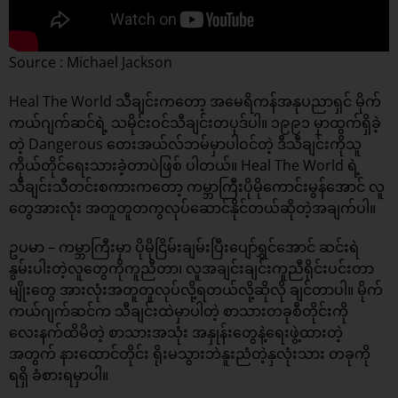
Source : Michael Jackson
Heal The World သီချင်းကတော့ အမေရိကန်အနုပညာရှင် မိုက်
ကယ်ဂျက်ဆင်ရဲ့ သမိုင်းဝင်သီချင်းတပုဒ်ပါ။ ၁၉၉၁ မှာထွက်ရှိခဲ့
တဲ့ Dangerous တေးအယ်လ်ဘမ်မှာပါဝင်တဲ့ ဒီသီချင်းကိုသူ
ကိုယ်တိုင်ရေးသားခဲ့တာပဲဖြစ် ပါတယ်။ Heal The World ရဲ့
သီချင်းသီတင်းစကားကတော့ ကမ္ဘာကြီးပိုမိုကောင်းမွန်အောင် လူ
တွေအားလုံး အတူတူတကွလုပ်ဆောင်နိုင်တယ်ဆိုတဲ့အချက်ပါ။
ဥပမာ – ကမ္ဘာကြီးမှာ ပိုမိုငြိမ်းချမ်းပြီးပျော်ရွှင်အောင် ဆင်းရဲ
နွမ်းပါးတဲ့လူတွေကိုကူညီတာ၊ လူအချင်းချင်းကူညီရိုင်းပင်းတာ
မျိုးတွေ အားလုံးအတူတူလုပ်လို့ရတယ်လို့ဆိုလို ချင်တာပါ။ မိုက်
ကယ်ဂျက်ဆင်က သီချင်းထဲမှာပါတဲ့ စာသားတခုစီတိုင်းကို
လေးနက်ထိမိတဲ့ စာသားအသုံး အနှုန်းတွေနဲ့ရေးဖွဲ့ထားတဲ့
အတွက် နားထောင်တိုင်း ရိုးမသွားဘဲနူးညံတဲ့နှလုံးသား တခုကို
ရရှိ ခံစားရမှာပါ။