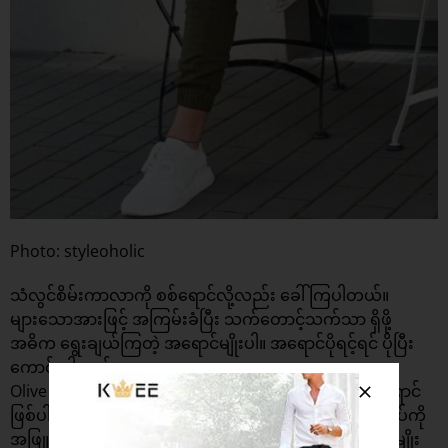
Photo: styleoholic
သံလွင်စိမ်းကာလာကို စစ်ရောင်လို့လည်း ခေါ်ကြပါတယ်။
များသောအားဖြင့် အကြမ်းခံပြီး သက်တောင့်သက်သာ ရှိဖို့
အဓိက ရွေးချယ်ကြတဲ့ အရောင်မျိုးပါ။ အရောင်ပိုရင့်ရင် ပိုပြီး
ကောင်းပါတယ်။
Olive Green Chino ဟာ အဖြူနဲ့ တွဲဝတ်ဖို့ ကောင်းတဲ့ အရောင်
ဖြစ်ပါတယ်။ Casual ဖြစ်အောင် နေကာမျက်မှန်တပ်ပြီး ဖိနပ်ကို
အဖြူရောင် Sneaker နဲ့ တွဲဝတ်သင့်ပါတယ်။ Smart စတိုင်မျိုး