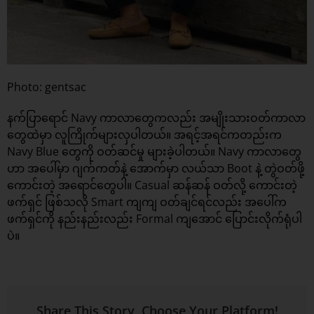
Photo: gentsac
နက်ပြာရောင် Navy ကာလာတွေကလည်း အမျိုးသားဝတ်ကာလာ
တွေထဲမှာ လူကြိုက်များလှပါတယ်။ အရင့်အရင်ကတည်းက
Navy Blue တွေကို ဝတ်ဆင်မှု များခဲ့ပါတယ်။ Navy ကာလာတွေ
ဟာ အပေါ်မှာ ဂျက်ကတ်နဲ့ အောက်မှာ လယ်သာ Boot နဲ့ တွဲဝတ်ဖို့
ကောင်းတဲ့ အရောင်တွေပါ။ Casual ဆန်ဆန် ဝတ်လို့ ကောင်းတဲ့
ဖက်ရှင် ဖြစ်သလို Smart ကျကျ ဝတ်ချင်ရင်လည်း အပေါ်က
ဖက်ရှင်ကို နည်းနည်းလည်း Formal ကျအောင် ပြောင်းလိုက်ရုံပါ
ပဲ။
Share This Story, Choose Your Platform!