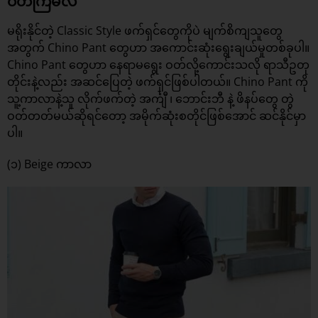
ဝတ်ကြမလဲ
မရိုးနိုင်တဲ့ Classic Style ဖက်ရှင်တွေကိုပဲ မျက်စိကျသူတွေ
အတွက် Chino Pant တွေဟာ အကောင်းဆုံးရွေးချယ်မှုတစ်ခုပါ။
Chino Pant တွေဟာ နေရာမရွေး ဝတ်လို့ကောင်းသလို ရာသီဥတု
တိုင်းနဲ့လည်း အဆင်ပြေတဲ့ ဖက်ရှင်ဖြစ်ပါတယ်။ Chino Pant ကို
သူ့ကာလာနဲ့သူ လိုက်ဖက်တဲ့ အင်္ကျီ ၊ ဘောင်းဘီ နဲ့ ဖိနပ်တွေ တွဲ
ဝတ်တတ်မယ်ဆိုရင်တော့ အမိုက်ဆုံးစတိုင်ဖြစ်အောင် ဆင်နိုင်မှာ
ပါ။
(၁) Beige ကာလာ