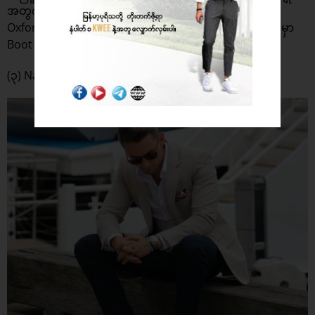
အတွက်ဆိုရင်တော့ အပါးသား ပိုးဘလေဇာကို အဖြူရောင်
Oxford Button-Down Shirt အပေါ်ကနေ ဝတ်ပြီး အောက်မှာ
Boot အညိုစီးသင့်ပါတယ်။
(၃) Navy ကာလာ