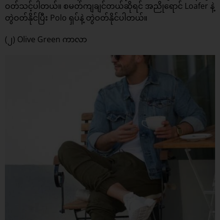
ဝတ်သင့်ပါတယ်။ စမတ်ကျချင်တယ်ဆိုရင် အညိုရောင် Loafer နဲ့
တွဲဝတ်နိုင်ပြီး Polo ရှပ်နဲ့ တွဲဝတ်နိုင်ပါတယ်။
(၂) Olive Green ကာလာ