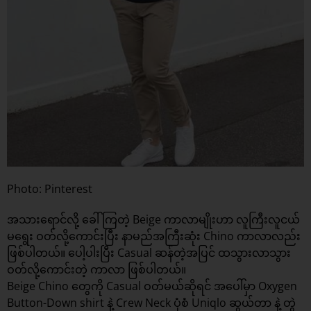
Photo: Pinterest
အသားရောင်လို့ ခေါ်ကြတဲ့ Beige ကာလာမျိုးဟာ လူကြီးလူငယ်
မရွေး ဝတ်လို့ကောင်းပြီး နာမည်အကြီးဆုံး Chino ကာလာလည်း
ဖြစ်ပါတယ်။ ပေါ့ပါးပြီး Casual ဆန်တဲ့အပြင် ထသွားလာသွား
ဝတ်လို့ကောင်းတဲ့ ကာလာ ဖြစ်ပါတယ်။
Beige Chino တွေကို Casual ဝတ်မယ်ဆိုရင် အပေါ်မှာ Oxygen
Button-Down shirt နဲ့ Crew Neck ပုံစံ Uniqlo ဆွယ်တာ နဲ့ တွဲ