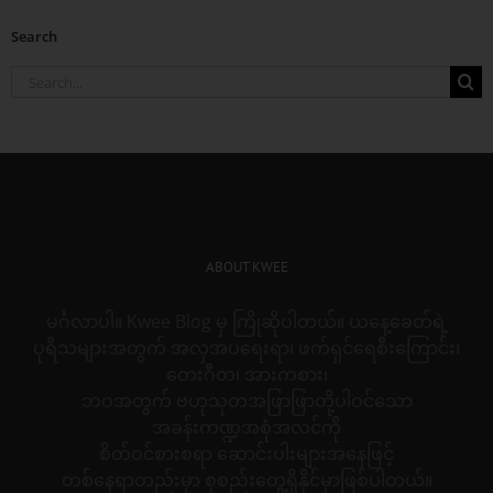
Search
Search
for:
ABOUT KWEE
မင်္ဂလာပါ။ Kwee Blog မှ ကြိုဆိုပါတယ်။ ယနေ့ခေတ်ရဲ့
ပုရိသများအတွက် အလှအပရေးရာ၊ ဖက်ရှင်ရေစီးကြောင်း၊
တေးဂီတ၊ အားကစား၊
ဘဝအတွက် ဗဟုသုတအဖြာဖြာတို့ပါဝင်သော
အခန်းကဏ္ဍအစုံအလင်ကို
စိတ်ဝင်စားစရာ ဆောင်းပါးများအနေဖြင့်
တစ်နေရာတည်းမှာ စုစည်းတွေ့ရှိနိုင်မှာဖြစ်ပါတယ်။