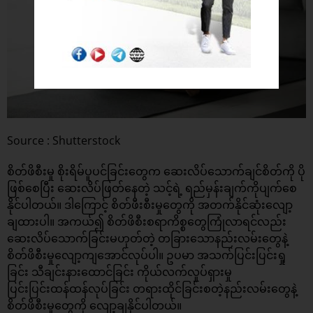
Source : Shutterstock
စိတ်ဖိစီးမှု စိုးရိမ်ပူပင်ခြင်းတွေက ဆေးလိပ်သောက်ချင်စိတ်ကို ပို
ဖြစ်စေပြီး ဆေးလိပ်ဖြတ်နေတဲ့ သင့်ရဲ့ ရည်မှန်းချက်ကိုပျက်စေ
နိုင်ပါတယ်။ ဒါကြောင့် စိတ်ဖီးစီးမှုတွေကို အတက်နိုင်ဆုံးလျော့
ချထားပါ။ အကယ်၍ စိတ်ဖိစီးစရာကိစ္စတွေကြုံလာရင်လည်း
ဆေးလိပ်သောက်ခြင်းမဟုတ်တဲ့ တခြားသောနည်းလမ်းတွေနဲ့
စိတ်ဖိစီးမှုလျော့ကျအောင်လုပ်ပါ။ ဥပမာ အသက်ပြင်းပြင်းရှု
ခြင်း သီချင်းနားထောင်ခြင်း ကိုယ်လက်လှုပ်ရှားမှု
ပြင်းပြင်းထန်ထန်လုပ်ခြင်း တရားထိုင်ခြင်းစတဲ့နည်းလမ်းတွေနဲ့
စိတ်ဖိစီးမှုတွေကို လျော့ချနိုင်ပါတယ်။