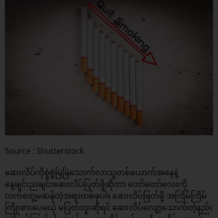
Source : Shutterstock
ဆေးလိပ်ကိုစွဲစွဲမြဲမြဲသောက်လာသူတစ်ယောက်အနေနဲ့
နေ့ချင်းညချင်းဆေးလိပ်ပြတ်ဖို့ဆိုတာ တော်တော်လေးကို
လက်တွေ့မဆန်တဲ့အရာတစ်ခုပါ။ ဆေးလိပ်ဖြတ်ဖို့ အကြိမ်ကြိမ်
ကြိုးစားပေမယ့် မပြတ်ဘူးဆိုရင် ဆေးလိပ်လျော့သောက်တဲ့နည်း