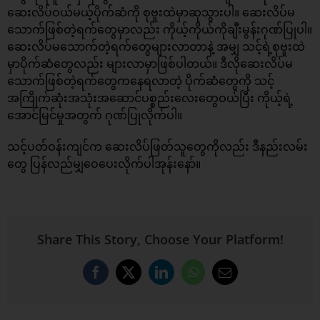
ဆေးလိပ်ဝယ်မယ့်ပိုက်ဆံကို စုဗူးထဲမှာဆုသွားပါ။ ဆေးလိပ်မ
သောက်ဖြစ်တဲ့ရက်တွေမှာလည်း ကိုယ့်ကိုယ်ကိုချီးမွန်းဂုဏ်ပြုပါ။
ဆေးလိပ်မသောက်တဲ့ရက်တွေများလာတာနဲ့ အမျှ သင့်ရဲ့စုဗူးထဲ
မှာပိုက်ဆံတွေလည်း များလာမှာဖြစ်ပါတယ်။ ဒီလိုဆေးလိပ်မ
သောက်ဖြစ်တဲ့ရက်တွေကနေရလာတဲ့ ပိုက်ဆံတွေကို သင့်
အကြိုက်ဆုံးအသုံးအဆောင်ပစ္စည်းလေးတွေဝယ်ပြီး ကိုယ့်ရဲ့
အောင်မြင်မှုအတွက် ဂုဏ်ပြုလိုက်ပါ။
သင့်ပတ်ဝန်းကျင်က ဆေးလိပ်ဖြတ်သူတွေကိုလည်း ဒီနည်းလမ်း
တွေ ပြန်လည်မျှဝေပေးလိုက်ပါအုန်းနော်။
Share This Story, Choose Your Platform!
Facebook
X
LinkedIn
WhatsApp
Email