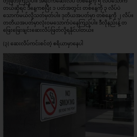
တဲ့ဖြတ်ကြည့်ပါ။ အရင်ကဆေးလိပ် တစ်နေ့ကို ၅ လိပ်သောက်
တယ်ဆိုရင် ဒီနေ့ကစပြီး ၁ ပတ်အတွင်း တစ်နေ့ကို ၃ လိပ်ပဲ
သောက်မယ်လို့သတ်မှတ်ပါ။ ဒုတိယအပတ်မှာ တစ်နေ့ကို ၂ လိပ်။
တတိယအပတ်မှာလုံးဝမသောက်ပဲနေကြည့်ပါ။ ဒီလိုနည်းနဲ့ တ
ဖြေးဖြေးချင်းဆေးလိပ်ဖြတ်လို့ရနိုင်ပါတယ်။
(၃) ဆေးလိပ်ကင်းစင်တဲ့ ဧရိယာမှာနေပါ