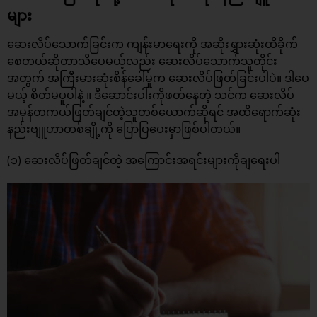
များ
ဆေးလိပ်သောက်ခြင်းက ကျန်းမာရေးကို အဆိုးရွှားဆုံးထိခိုက်
စေတယ်ဆိုတာသိပေမယ့်လည်း ဆေးလိပ်သောက်သူတိုင်း
အတွက် အကြီးမားဆုံးစိန်ခေါ်မှုက ဆေးလိပ်ဖြတ်ခြင်းပါပဲ။ ဒါပေ
မယ့် စိတ်မပူပါနဲ့ ။ ဒီဆောင်းပါးကိုဖတ်နေတဲ့ သင်က ဆေးလိပ်
အမှန်တကယ်ဖြတ်ချင်တဲ့သူတစ်ယောက်ဆိုရင် အထိရောက်ဆုံး
နည်းဗျူဟာတစ်ချို့ကို ပြောပြပေးမှာဖြစ်ပါတယ်။
(၁) ဆေးလိပ်ဖြတ်ချင်တဲ့ အကြောင်းအရင်းများကိုချရေးပါ