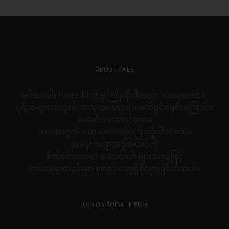
ABOUT KWEE
မင်္ဂလာပါ။ Kwee Blog မှ ကြိုဆိုပါတယ်။ ယနေ့ခေတ်ရဲ့
ပုရိသများအတွက် အလှအပရေးရာ၊ ဖက်ရှင်ရေစီးကြောင်း၊
တေးဂီတ၊ အားကစား၊
ဘဝအတွက် ဗဟုသုတအဖြာဖြာတို့ပါဝင်သော
အခန်းကဏ္ဍအစုံအလင်ကို
စိတ်ဝင်စားစရာ ဆောင်းပါးများအနေဖြင့်
တစ်နေရာတည်းမှာ စုစည်းတွေ့ရှိနိုင်မှာဖြစ်ပါတယ်။
JOIN ON SOCIAL MEDIA