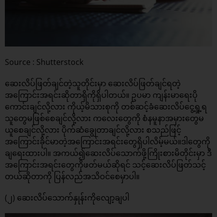
Source : Shutterstock
ဆေးလိပ်ဖြတ်ချင်တဲ့သူတိုင်းမှာ ဆေးလိပ်ဖြတ်ချင်ရတဲ့
အကြောင်းအရင်းဆိုတာရှိကိုရှိပါတယ်။ ဥပမာ ကျန်းမာရေးပို
ကောင်းချင်လို့လား ကိုယ့်မိသားစုကို တစ်ဆင့်ခံဆေးလိပ်ငွေ့ရှု့ရ
သူတွေမဖြစ်စေချင်လို့လား ကလေးတွေကို စံနမူနာအမှားတွေမ
ယူစေချင်လို့လား ပိုက်ဆံချွေတာချင်လို့လား စသည်ဖြင့်
အကြောင်းခိုင်မာတဲ့အကြောင်းအရင်းတွေရှိပါလိမ့်မယ်။ဒါတွေကို
ချရေးထားပါ။ အကယ်၍ဆေးလိပ်သောက်ဖို့ကြိုးစားမိတိုင်းမှာ ဒီ
အကြောင်းအရင်းတွေကိုဖတ်မယ်ဆိုရင် သင့်ဆေးလိပ်ဖြတ်သင့်
တယ်ဆိုတာကို ပြန်လည်အသိဝင်စေမှာပါ။
(၂) ဆေးလိပ်သောက်နှုန်းကိုလျော့ချပါ