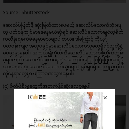
Source : Shutterstock
ဆေးလိပ်ဖြတ်ဖို့ ဆုံးဖြတ်ထားပေမယ့် ဆေးလိပ်သောက်သုံးနေ
တဲ့ ပတ်ဝန်ကျင်မှာနေနေမယ်ဆိုရင် ဆေးလိပ်သောက်ချင်တဲ့စိတ်
ကထိန်းရခက်ခဲနေမှာသေချာပါတယ်။ ဒါကြောင့် ကိုယ့့်
ပတ်ဝန်းကျင် အလုပ်ခွင်မှာဆေးလိပ်သောက်သူတွေရှိရင်သူတို့နဲ့
ခပ်ခွာခွာနေပါ။ အကယ်၍ကိုယ်ကိုဆေးလိပ်သောက်ဖို့တိုက်တွန်း
ခဲ့ရင်လည်း ဆေးလိပ်ဖြတ်နေတဲ့အကြောင်းပြောပြပြီးငြင်းဆန်ဖို့
အားမနာပါနဲ့။ ဆေးလိပ်သောက်လို့မရတဲ့ ရုပ်ရှင်ရုံ စာကြည့်တိုက်
လိုနေရာတွေမှာ မကြာခဏသွားနေပါ။
(၄) စိတ်ဖိစီးမှုတွေကိုအတက်နိုင်ဆုံးလျော့ချပါ