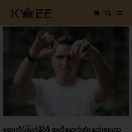
Skip
to
content
View
Larger
Image
ဆေးလိပ်ဖြတ်နိုင်ဖို့ အထိရောက်ဆုံး နည်းဗျူဟာ