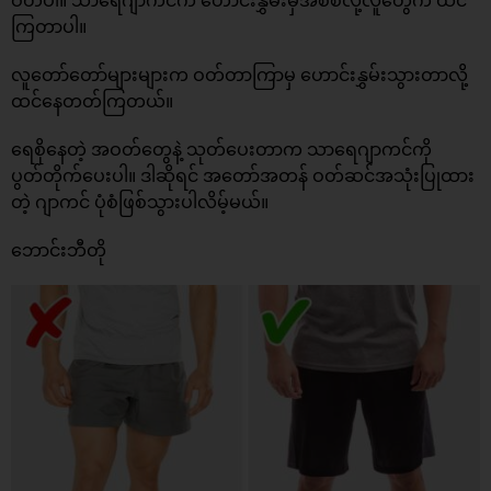
ဝတ်ပါ။ သာရေဂျာကင်က ဟောင်းနွှမ်းမှအစစ်လို့လူတွေက ထင်
ကြတာပါ။
လူတော်တော်များများက ဝတ်တာကြာမှ ဟောင်းနွှမ်းသွားတာလို့
ထင်နေတတ်ကြတယ်။
ရေစိုနေတဲ့ အဝတ်တွေနဲ့ သုတ်ပေးတာက သာရေဂျာကင်ကို
ပွတ်တိုက်ပေးပါ။ ဒါဆိုရင် အတော်အတန် ဝတ်ဆင်အသုံးပြုထား
တဲ့ ဂျာကင် ပုံစံဖြစ်သွားပါလိမ့်မယ်။
ဘောင်းဘီတို