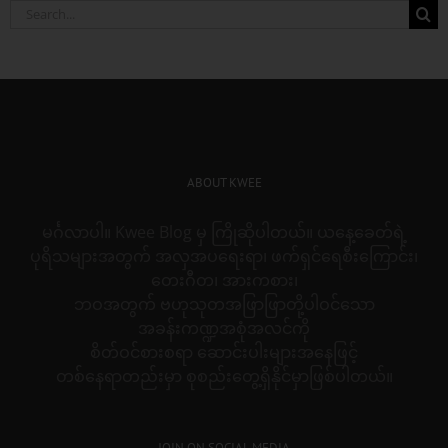
Search
for:
ABOUT KWEE
မင်္ဂလာပါ။ Kwee Blog မှ ကြိုဆိုပါတယ်။ ယနေ့ခေတ်ရဲ့
ပုရိသများအတွက် အလှအပရေးရာ၊ ဖက်ရှင်ရေစီးကြောင်း၊
တေးဂီတ၊ အားကစား၊
ဘဝအတွက် ဗဟုသုတအဖြာဖြာတို့ပါဝင်သော
အခန်းကဏ္ဍအစုံအလင်ကို
စိတ်ဝင်စားစရာ ဆောင်းပါးများအနေဖြင့်
တစ်နေရာတည်းမှာ စုစည်းတွေ့ရှိနိုင်မှာဖြစ်ပါတယ်။
JOIN ON SOCIAL MEDIA