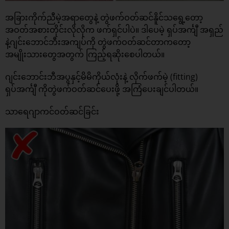
အခြားကိုက်ညီမဲ့အရာတွေနဲ့ တွဲဖက်ဝတ်ဆင်နိူင်သရွေ့တော့
အဝတ်အစားတိုင်းလိုလိုက ဖက်ရှင်ပါပဲ။ ဒါပေမဲ့ ရှပ်အင်္ကျီ အရှည်
နဲ့ဂျင်းဘောင်ဘီးအကျပ်ကို တွဲဖက်ဝတ်ဆင်တာကတော့
အမျိုးသားတွေအတွက် ကြည့်ရဆိုးစေပါတယ်။
ဂျင်းဘောင်းဘီအပွနှင့်မိမိကိုယ်လုံးနဲ့ လိုက်ဖက်မဲ့ (fitting)
ရှပ်အင်္ကျီ ကိုတွဲဖက်ဝတ်ဆင်ပေးဖို့ အကြံပေးချင်ပါတယ်။
သာရေဂျာကင်ဝတ်ဆင်ခြင်း