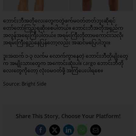
ဘောင်းဘီအတိုလေးတွေကတွဲဖက်မဝတ်တတ်ဘူးဆိုရင်
တော်တော်ကြည့်ရဆိုးစေပါတယ်။ ဘောင်းဘီအတိုအရှည်က
အလွန်အရေးကြီးပါတယ်။ အရမ်းကြီးတိုတာမကောင်းသလို၊
အရမ်းကြီးရှည်နေပြန်တော့လည်း အဆင်မပြေပါဘူး။
ဒူးအထက် ၁-၃ လက်မ လောက်ကွာနေတဲ့ ဘောင်းဘီတိုမျိုးတွေ
က အမျိုးသားတွေက အကောင်းဆုံးပါ။ cargo ဘောင်းဘီတို
လေးတွေကိုတော့ လုံးဝမဝတ်ဖို့ အကြံပေးပါရစေ။
Source: Bright Side
Share This Story, Choose Your Platform!
Facebook
X
LinkedIn
WhatsApp
Email