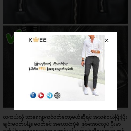
တကယ်လို သာရေဂျာကင်ဝတ်တော့မယ်ဆိုရင် အသစ်ဝယ်ပြီးပြီး
ချင်းမဝတ်ပါနဲ့။ မဝတ်ခင် အဟောင်းပုံစံ ဖြစ်အောင်လုပ်ပြီးမှာ