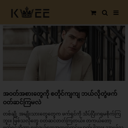
Skip
to
content
View
Larger
Image
အဝတ်အစားတွေကို စတိုင်ကျကျ ဘယ်လိုတွဲဖက်
ဝတ်ဆင်ကြမလဲ
တစ်ချို့ အမျိုးသားတွေတွေက ဖက်ရှင်ကို သိပ်ပြီးဂရုမစိုက်ကြ
ဘူး။ ဖြစ်သလိုတွေ ဝတ်ဆင်တတ်ကြတယ်။ တကယ်တော့
ဖက်ရှင်ဆိုတာ မော်ဒယ်တွေအတွက်တင်မဟုတ်ပါဘူး။ သာမန်လူ