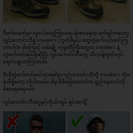
ဒီဖက်ခေတ်မှာ လူငယ်တွေကြားရေပန်းစားနေတဲ့ ဖက်ရှင်ကတော့
ဂျင်းဘောင်းဘီနဲ့ sneakers (ဘွတ်ဖိနပ်) တွေတွဲဖက်ဝတ်ဆင်ကြ
တာပါပဲ။ ဒါကြောင့် တစ်ချို့ ကုမ္ပဏီကြီးတွေက sneakers နဲ့
တွဲဖက်ဝတ်ဆင်ဖို့ဆိုပြီး ဂျင်းဘောင်းဘီတွေ သီးသန့်ထုတ်လုပ်
ရောင်းချလာကြတယ်။
ဒီလိုတွဲဖက်ဝတ်ဆင်တဲ့အခါမှာ ဂျင်းဘောင်းဘီကို sneakers ကိုမ
ဖုံးမိဖို့တော့ လိုပါတယ်။ ဒါမှ မိမိခြေထောက်က ရှည်နေတယ်လို
ခံစားရစေမှာပါ။
ဂျင်းဘောင်းဘီအပွနှင့်ကိုယ်ကျပ် ရှပ်အင်္ကျီ