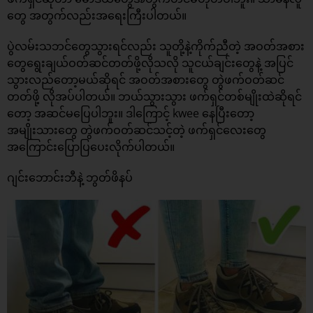
တွေ အတွက်လည်းအရေးကြီးပါတယ်။
ပွဲလမ်းသဘင်တွေသွားရင်လည်း သူတို့နဲ့ကိုက်ညီတဲ့ အဝတ်အစား
တွေရွေးချယ်ဝတ်ဆင်တတ်ဖို့လိုသလို သူငယ်ချင်းတွေနဲ့ အပြင်
သွားလည်တော့မယ်ဆိုရင် အဝတ်အစားတွေ တွဲဖက်ဝတ်ဆင်
တတ်ဖို့ လိုအပ်ပါတယ်။ ဘယ်သွားသွား ဖက်ရှင်တစ်မျိုးထဲဆိုရင်
တော့ အဆင်မပြေပါဘူး။ ဒါကြောင့် kwee နေပြီးတော့
အမျိုးသားတွေ တွဲဖက်ဝတ်ဆင်သင့်တဲ့ ဖက်ရှင်လေးတွေ
အကြောင်းပြောပြပေးလိုက်ပါတယ်။
ဂျင်းဘောင်းဘီနဲ့ ဘွတ်ဖိနပ်